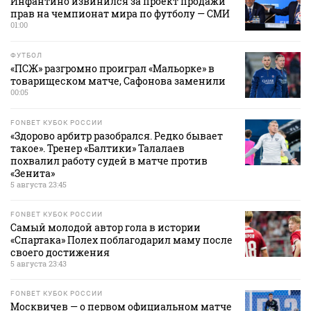
Инфантино извинился за проект продажи
прав на чемпионат мира по футболу — СМИ
01:00
ФУТБОЛ
«ПСЖ» разгромно проиграл «Мальорке» в
товарищеском матче, Сафонова заменили
00:05
FONBET КУБОК РОССИИ
«Здорово арбитр разобрался. Редко бывает
такое». Тренер «Балтики» Талалаев
похвалил работу судей в матче против
«Зенита»
5 августа 23:45
FONBET КУБОК РОССИИ
Самый молодой автор гола в истории
«Спартака» Полех поблагодарил маму после
своего достижения
5 августа 23:43
FONBET КУБОК РОССИИ
Москвичев — о первом официальном матче