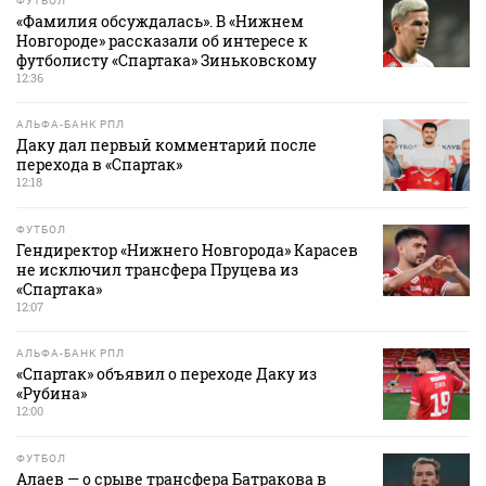
ФУТБОЛ
«Фамилия обсуждалась». В «Нижнем
Новгороде» рассказали об интересе к
футболисту «Спартака» Зиньковскому
12:36
АЛЬФА-БАНК РПЛ
Даку дал первый комментарий после
перехода в «Спартак»
12:18
ФУТБОЛ
Гендиректор «Нижнего Новгорода» Карасев
не исключил трансфера Пруцева из
«Спартака»
12:07
АЛЬФА-БАНК РПЛ
«Спартак» объявил о переходе Даку из
«Рубина»
12:00
ФУТБОЛ
Алаев — о срыве трансфера Батракова в