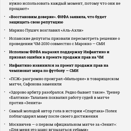
нужно использовать каждый момент, потому что они не
прощают»
«Восстановим доверие». ФИФА заявила, что будет
защищать свою репутацию
Марино Пушич возглавил «Аль‑Ахли»
Испанские депутаты призвали пересмотреть решение о
проведении ЧМ‑2030 совместно с Марокко — СМИ
Исполком ФИФА выразил поддержку Инфантино и
признал ошибки в проекте продажи прав на ЧМ
Инфантино извинился за проект продажи прав на
чемпионат мира по футболу — СМИ
«ПСЖ» разгромно проиграл «Мальорке» в товарищеском
матче, Сафонова заменили
«Здорово арбитр разобрался. Редко бывает такое». Тренер
«Балтики» Талалаев похвалил работу судей в матче
против «Зенита»
Самый молодой автор гола в истории «Спартака» Полех
поблагодарил маму после своего достижения
Москвичев — о первом официальном матче за «Зенит»:
«Для меня это шанс вгрызаться зубами»