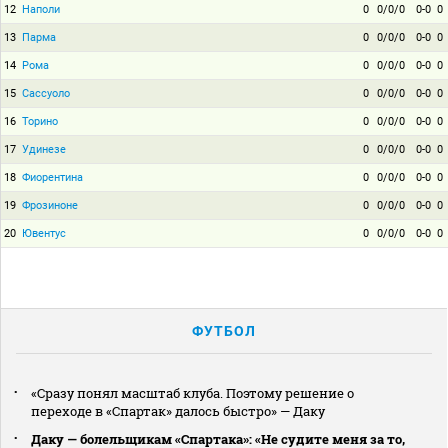
12
Наполи
0
0/0/0
0-0
0
13
Парма
0
0/0/0
0-0
0
14
Рома
0
0/0/0
0-0
0
15
Сассуоло
0
0/0/0
0-0
0
16
Торино
0
0/0/0
0-0
0
17
Удинезе
0
0/0/0
0-0
0
18
Фиорентина
0
0/0/0
0-0
0
19
Фрозиноне
0
0/0/0
0-0
0
20
Ювентус
0
0/0/0
0-0
0
ФУТБОЛ
«Сразу понял масштаб клуба. Поэтому решение о
переходе в «Спартак» далось быстро» — Даку
Даку — болельщикам «Спартака»: «Не судите меня за то,