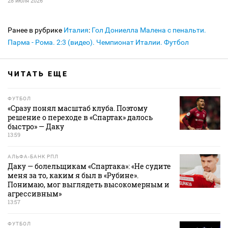
28 июля 2026
Ранее в рубрике
Италия
:
Гол Дониелла Малена с пенальти.
Парма - Рома. 2:3 (видео). Чемпионат Италии. Футбол
ЧИТАТЬ ЕЩЕ
ФУТБОЛ
«Сразу понял масштаб клуба. Поэтому
решение о переходе в «Спартак» далось
быстро» — Даку
13:59
АЛЬФА-БАНК РПЛ
Даку — болельщикам «Спартака»: «Не судите
меня за то, каким я был в «Рубине».
Понимаю, мог выглядеть высокомерным и
агрессивным»
13:57
ФУТБОЛ