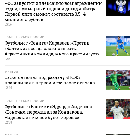
РФС запустил индексацию вознаграждений
судей, суммарный годовой доход арбитра
Первой лиги сможет составить 3,5–4
миллиона рублей
13:16
FONBET КУБОК РОССИИ
Футболист «Зенита» Караваев: «Против
«Балтики» всегда сложно играть.
Агрессивная команда, много прессингует»
12:51
ФУТБОЛ
Сафонов попал под раздачу. «ПСЖ»
провалился в первой игре после отпуска
12:46
FONBET КУБОК РОССИИ
Футболист «Балтики» Эдуардо Андерсон:
«Конечно, переживал за Кондакова.
Надеюсь, с ним все будет хорошо»
12:38