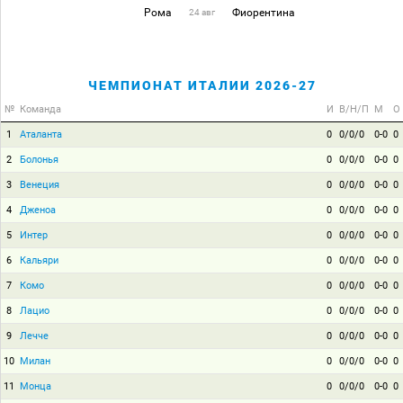
Рома
Фиорентина
24 авг
ЧЕМПИОНАТ ИТАЛИИ 2026-27
№
Команда
И
В/Н/П
М
О
1
Аталанта
0
0/0/0
0-0
0
2
Болонья
0
0/0/0
0-0
0
3
Венеция
0
0/0/0
0-0
0
4
Дженоа
0
0/0/0
0-0
0
5
Интер
0
0/0/0
0-0
0
6
Кальяри
0
0/0/0
0-0
0
7
Комо
0
0/0/0
0-0
0
8
Лацио
0
0/0/0
0-0
0
9
Лечче
0
0/0/0
0-0
0
10
Милан
0
0/0/0
0-0
0
11
Монца
0
0/0/0
0-0
0