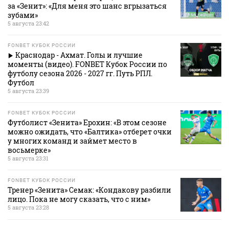
за «Зенит»: «Для меня это шанс вгрызаться
зубами»
5 августа 23:42
FONBET КУБОК РОССИИ
Краснодар - Ахмат. Голы и лучшие
моменты (видео). FONBET Кубок России по
футболу сезона 2026 - 2027 гг. Путь РПЛ.
Футбол
5 августа 23:39
FONBET КУБОК РОССИИ
Футболист «Зенита» Ерохин: «В этом сезоне
можно ожидать, что «Балтика» отберет очки
у многих команд и займет место в
восьмерке»
5 августа 23:31
FONBET КУБОК РОССИИ
Тренер «Зенита» Семак: «Кондакову разбили
лицо. Пока не могу сказать, что с ним»
5 августа 23:28