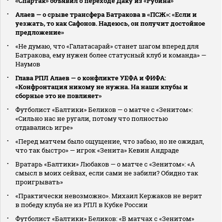
«Спартак» объявил о переходе Даку из «Рубина»
Алаев — о срыве трансфера Батракова в «ПСЖ»: «Если и
уезжать, то как Сафонов. Надеюсь, он получит достойное
предложение»
«Не думаю, что «Галатасарай» станет шагом вперед для
Батракова, ему нужен более статусный клуб и команда» —
Наумов
Глава РПЛ Алаев — о конфликте УЕФА и ФИФА:
«Конфронтация никому не нужна. На наши клубы и
сборные это не повлияет»
Футболист «Балтики» Беликов — о матче с «Зенитом»:
«Сильно нас не ругали, потому что полностью
отдавались игре»
«Перед матчем было ощущение, что забью, но не ожидал,
что так быстро» — игрок «Зенита» Кевин Андраде
Вратарь «Балтики» Любаков — о матче с «Зенитом»: «А
смысл в моих сейвах, если сами не забили? Обидно так
проигрывать»
«Практически невозможно». Михаил Кержаков не верит
в победу клуба не из РПЛ в Кубке России
Футболист «Балтики» Беликов: «В матчах с «Зенитом»