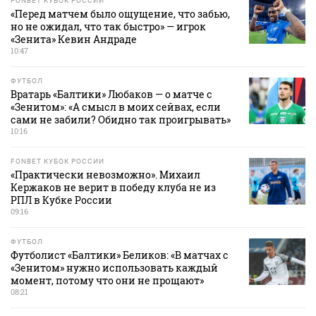
FONBET КУБОК РОССИИ
«Перед матчем было ощущение, что забью,
но не ожидал, что так быстро» — игрок
«Зенита» Кевин Андраде
10:47
ФУТБОЛ
Вратарь «Балтики» Любаков — о матче с
«Зенитом»: «А смысл в моих сейвах, если
сами не забили? Обидно так проигрывать»
10:16
FONBET КУБОК РОССИИ
«Практически невозможно». Михаил
Кержаков не верит в победу клуба не из
РПЛ в Кубке России
09:16
ФУТБОЛ
Футболист «Балтики» Беликов: «В матчах с
«Зенитом» нужно использовать каждый
момент, потому что они не прощают»
08:21