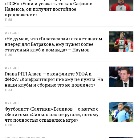
«ПСЖ»: «Если и уезжать, то как Сафонов.
Надеюсь, он получит достойное
предложение»
11:58
ФУТБОЛ
«Не думаю, что «Галатасарай» станет шагом
вперед для Батракова, ему нужен более
статусный клуб и команда» — Наумов
11:36
ФУТБОЛ
Глава РПЛ Алаев — о конфликте УЕФА и
ФИФА: «Конфронтация никому не нужна. На
наши клубы и сборные это не повлияет»
11:33
ФУТБОЛ
Футболист «Балтики» Беликов — о матче с
«Зенитом»: «Сильно нас не ругали, потому
что полностью отдавались игре»
11:00