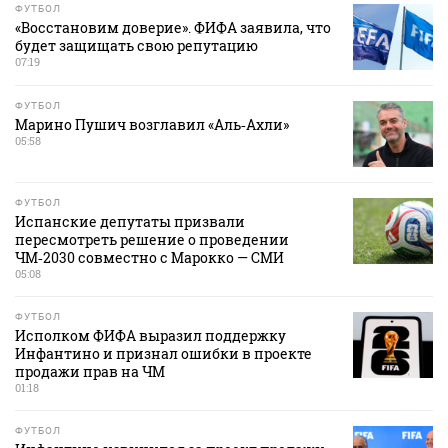
ФУТБОЛ
«Восстановим доверие». ФИФА заявила, что
будет защищать свою репутацию
07:19
ФУТБОЛ
Марино Пушич возглавил «Аль‑Ахли»
05:58
ФУТБОЛ
Испанские депутаты призвали
пересмотреть решение о проведении
ЧМ‑2030 совместно с Марокко — СМИ
05:08
ФУТБОЛ
Исполком ФИФА выразил поддержку
Инфантино и признал ошибки в проекте
продажи прав на ЧМ
01:18
ФУТБОЛ