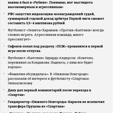
каким я был в «Рубине». Понимаю, мог выглядеть
высокомерным и агрессивным»
РФС запустил индексацию вознаграждений судей,
суммарный годовой доход арбитра Первой лиги сможет
составить 3,5–4 миллиона рублей
Футболист «Зенита» Караваев: «Против «Балтики» всегда
сложно играть. Агрессивная команда, много
прессингует»
Сафонов попал под раздачу. «ПСЖ» провалился в первой
игре после отпуска
Футболист «Балтики» Эдуардо Андерсон: «Конечно,
переживал за Кондакова. Надеюсь, с ним все будет
хорошо»
«Фамилия обсуждалась». В «Нижнем Новгороде»
рассказали об интересе к футболисту «Спартака»
Зиньковскому
Даку дал первый комментарий после перехода в
«Спартак»
Гендиректор «Нижнего Новгорода» Карасев не исключил
трансфера Пруцева из «Спартака»