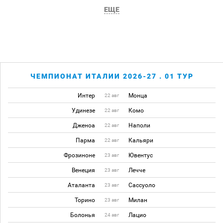
ЕЩЕ
ЧЕМПИОНАТ ИТАЛИИ 2026-27 . 01 ТУР
Интер
Монца
22 авг
Удинезе
Комо
22 авг
Дженоа
Наполи
22 авг
Парма
Кальяри
22 авг
Фрозиноне
Ювентус
23 авг
Венеция
Лечче
23 авг
Аталанта
Сассуоло
23 авг
Торино
Милан
23 авг
Болонья
Лацио
24 авг