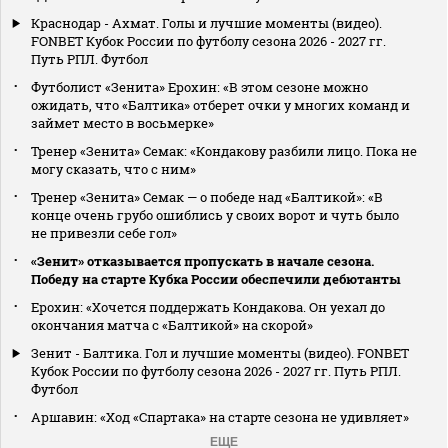
Краснодар - Ахмат. Голы и лучшие моменты (видео).
FONBET Кубок России по футболу сезона 2026 - 2027 гг.
Путь РПЛ. Футбол
Футболист «Зенита» Ерохин: «В этом сезоне можно
ожидать, что «Балтика» отберет очки у многих команд и
займет место в восьмерке»
Тренер «Зенита» Семак: «Кондакову разбили лицо. Пока не
могу сказать, что с ним»
Тренер «Зенита» Семак — о победе над «Балтикой»: «В
конце очень грубо ошиблись у своих ворот и чуть было
не привезли себе гол»
«Зенит» отказывается пропускать в начале сезона.
Победу на старте Кубка России обеспечили дебютанты
Ерохин: «Хочется поддержать Кондакова. Он уехал до
окончания матча с «Балтикой» на скорой»
Зенит - Балтика. Гол и лучшие моменты (видео). FONBET
Кубок России по футболу сезона 2026 - 2027 гг. Путь РПЛ.
Футбол
Аршавин: «Ход «Спартака» на старте сезона не удивляет»
ЕЩЕ