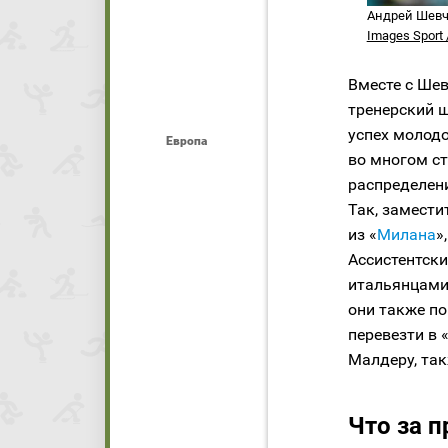
Андрей Шевч
Images Sport 
Вместе с Шев
тренерский 
успех молод
Европа
во многом с
распределени
Так, замест
из «
Милана
»
Ассистентски
итальянцами
они также по
перевезти в 
Малдеру, так
Что за 