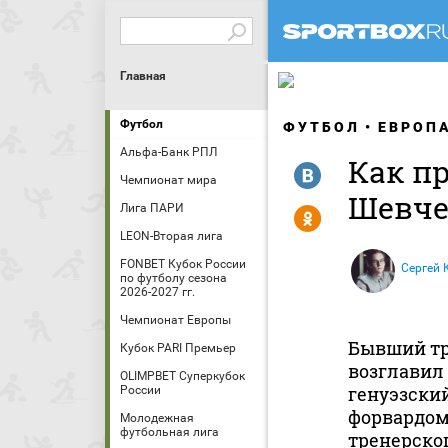
Главная
Футбол
ФУТБОЛ
ЕВРОП
Альфа-Банк РПЛ
Как п
R
Чемпионат мира
Шевче
Лига ПАРИ
Y
LEON-Вторая лига
FONBET Кубок России
Сергей 
по футболу сезона
2026-2027 гг.
Чемпионат Европы
Бывший тр
Кубок PARI Премьер
возглавил 
OLIMPBET Суперкубок
генуэзски
России
форвардом,
Молодежная
футбольная лига
тренерског