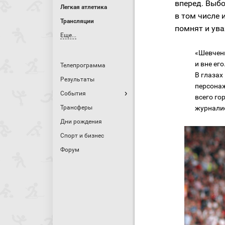
вперед. Выб
Легкая атлетика
в том числе
Трансляции
помнят и ува
Еще...
«Шевченк
и вне ег
Телепрограмма
В глазах
Результаты
персонаж
События
всего го
журналис
Трансферы
Дни рождения
Спорт и бизнес
Форум