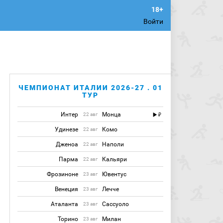
Войти
ЧЕМПИОНАТ ИТАЛИИ 2026-27 . 01
ТУР
Интер
Монца
22 авг
Удинезе
Комо
22 авг
Дженоа
Наполи
22 авг
Парма
Кальяри
22 авг
Фрозиноне
Ювентус
23 авг
Венеция
Лечче
23 авг
Аталанта
Сассуоло
23 авг
Торино
Милан
23 авг