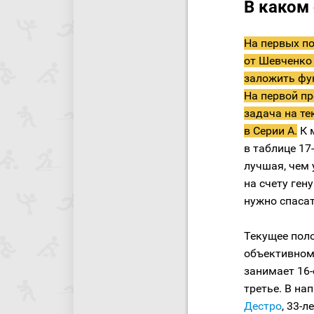
В каком
На первых по
от Шевченко 
заложить фу
На первой пр
задача на те
в Серии А.
К 
в таблице 17
лучшая, чем 
на счету ген
нужно спасат
Текущее поло
объективном
занимает 16-
третье. В на
Дестро
, 33-