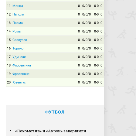
11
Монца
0
0/0/0
0-0
0
12
Наполи
0
0/0/0
0-0
0
13
Парма
0
0/0/0
0-0
0
14
Рома
0
0/0/0
0-0
0
15
Сассуоло
0
0/0/0
0-0
0
16
Торино
0
0/0/0
0-0
0
17
Удинезе
0
0/0/0
0-0
0
18
Фиорентина
0
0/0/0
0-0
0
19
Фрозиноне
0
0/0/0
0-0
0
20
Ювентус
0
0/0/0
0-0
0
ФУТБОЛ
«Локомотив» и «Акрон» завершили