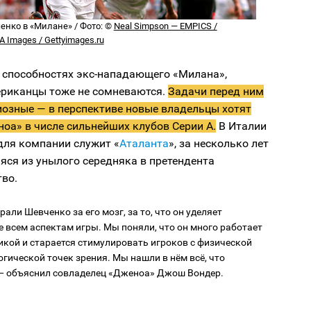
енко в «Милане» / Фото: ©
Neal Simpson — EMPICS /
PA Images / Gettyimages.ru
х способностях экс-нападающего «Милана»,
ериканцы тоже не сомневаются.
Задачи перед ним
иозные — в перспективе новые владельцы хотят
оа» в числе сильнейших клубов Серии А.
В Италии
для компании служит «
Аталанта
», за несколько лет
яся из унылого середняка в претендента
во.
али Шевченко за его мозг, за то, что он уделяет
 всем аспектам игры. Мы поняли, что он много работает
икой и старается стимулировать игроков с физической
огической точек зрения. Мы нашли в нём всё, что
— объяснил совладелец «Дженоа» Джош Вондер.