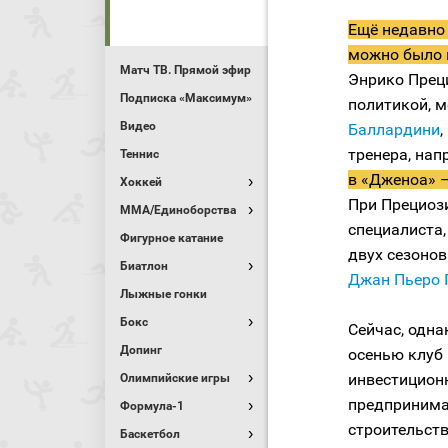
Ещё недавно
можно было 
Матч ТВ. Прямой эфир
Энрико Прец
Подписка «Максимум»
политикой, 
Видео
Баллардини
тренера, нап
Теннис
в «Дженоа» —
Хоккей
При Прециози
MMA/Единоборства
специалиста,
Фигурное катание
двух сезоно
Биатлон
Джан Пьеро 
Лыжные гонки
Бокс
Сейчас, одна
Допинг
осенью клуб
инвестиционн
Олимпийские игры
предпринимат
Формула-1
строительств
Баскетбол