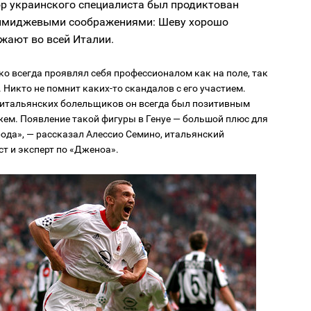
ор украинского специалиста был продиктован
 имиджевыми соображениями: Шеву хорошо
жают во всей Италии.
о всегда проявлял себя профессионалом как на поле, так
о. Никто не помнит каких-то скандалов с его участием.
 итальянских болельщиков он всегда был позитивным
ем. Появление такой фигуры в Генуе — большой плюс для
рода», — рассказал Алессио Семино, итальянский
т и эксперт по «Дженоа».