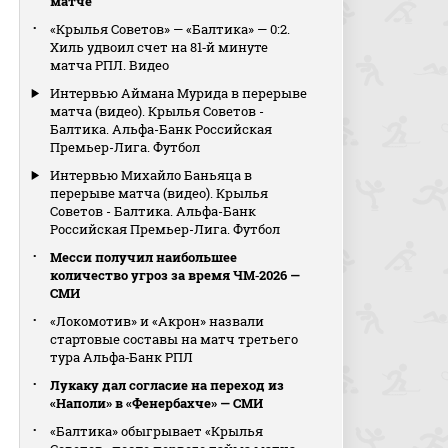
матче
«Крылья Советов» — «Балтика» — 0:2.
Хиль удвоил счет на 81‑й минуте
матча РПЛ. Видео
Интервью Аймана Мурида в перерыве
матча (видео). Крылья Советов -
Балтика. Альфа-Банк Российская
Премьер-Лига. Футбол
Интервью Михайло Баньяца в
перерыве матча (видео). Крылья
Советов - Балтика. Альфа-Банк
Российская Премьер-Лига. Футбол
Месси получил наибольшее
количество угроз за время ЧМ‑2026 —
СМИ
«Локомотив» и «Акрон» назвали
стартовые составы на матч третьего
тура Альфа‑Банк РПЛ
Лукаку дал согласие на переход из
«Наполи» в «Фенербахче» — СМИ
«Балтика» обыгрывает «Крылья