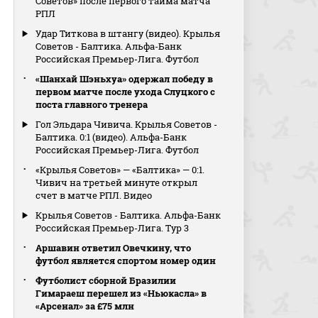
Советов» после первого тайма матча
РПЛ
Удар Титкова в штангу (видео). Крылья
Советов - Балтика. Альфа-Банк
Российская Премьер-Лига. Футбол
«Шанхай Шэньхуа» одержал победу в
первом матче после ухода Слуцкого с
поста главного тренера
Гол Эльдара Чивича. Крылья Советов -
Балтика. 0:1 (видео). Альфа-Банк
Российская Премьер-Лига. Футбол
«Крылья Советов» — «Балтика» — 0:1.
Чивич на третьей минуте открыл
счет в матче РПЛ. Видео
Крылья Советов - Балтика. Альфа-Банк
Российская Премьер-Лига. Тур 3
Аршавин ответил Овечкину, что
футбол является спортом номер один
Футболист сборной Бразилии
Гимараеш перешел из «Ньюкасла» в
«Арсенал» за £75 млн