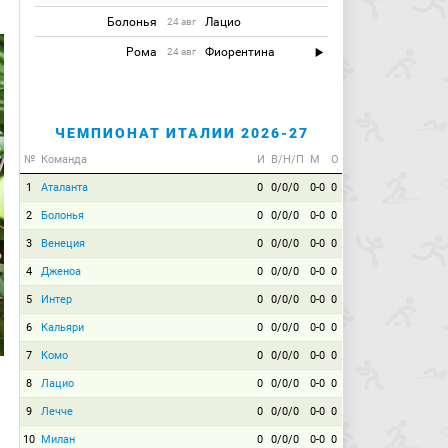
Болонья
Лацио
24 авг
Рома
Фиорентина
24 авг
ЧЕМПИОНАТ ИТАЛИИ 2026-27
№
Команда
И
В/Н/П
М
О
1
Аталанта
0
0/0/0
0-0
0
2
Болонья
0
0/0/0
0-0
0
3
Венеция
0
0/0/0
0-0
0
4
Дженоа
0
0/0/0
0-0
0
5
Интер
0
0/0/0
0-0
0
6
Кальяри
0
0/0/0
0-0
0
7
Комо
0
0/0/0
0-0
0
8
Лацио
0
0/0/0
0-0
0
9
Лечче
0
0/0/0
0-0
0
10
Милан
0
0/0/0
0-0
0