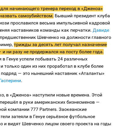
 для начинающего тренера переход в «Дженоа»
назвать самоубийством.
Бывший президент клуба
иози прославился весьма импульсивной кадровой
меняя наставников команды как перчатки.
Давиде
, предшественник Шевченко на должности главного
ример,
трижды за десять лет получал назначение
 и ни разу не продержался на посту более года.
 в Генуе успели побывать 24 различных
 и только один из них проработал в клубе более
в подряд — это нынешний наставник «Аталанты»
Гасперини
.
ко, в «Дженоа» наступили новые времена. Этой
 перешёл в руки американских бизнесменов —
ой компании 777 Partners. Заокеанские
ели затеяли в Генуе серьёзное футбольное
о и видят Шевченко лицом своего проекта на годы