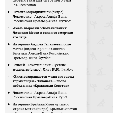
первый тайм матча третьего тура
РПЛ без голов
Штанга Марадишвили (видео).
Локомотив - Акрон. Альфа-Банк
Российская Премьер-Лига. Футбол
«Реал» выразил соболезнования
Лионелю Месси в связи со смертью
его отца
Интервью Андрея Талалаева после
матча (видео). Крылья Советов -
Балтика. Альфа-Банк Российская
Премьер-Лига. Футбол
Енисей - Текстильщик. Лучшие
моменты (видео). Лига PARI. Футбол
«Хиль возвращается — мы его зовем
кормильцем». Талалаев — после
победы над «Крыльями Советов»
Локомотив - Акрон. Альфа-Банк
Российская Премьер-Лига. Тур 3
Интервью Брайана Хиля лучшего
игрока матча (видео). Крылья Советов