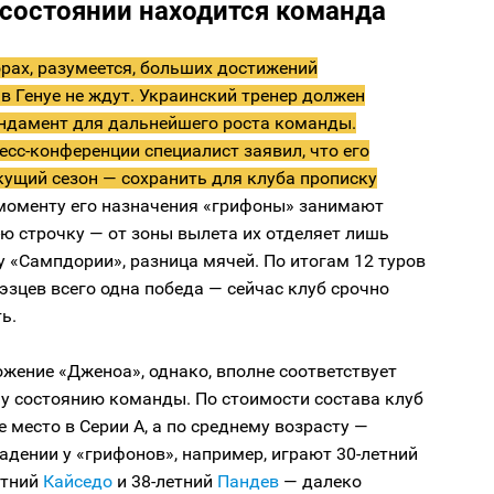
 состоянии находится команда
рах, разумеется, больших достижений
в Генуе не ждут. Украинский тренер должен
ндамент для дальнейшего роста команды.
есс-конференции специалист заявил, что его
кущий сезон — сохранить для клуба прописку
моменту его назначения «грифоны» занимают
-ю строчку — от зоны вылета их отделяет лишь
у «Сампдории», разница мячей. По итогам 12 туров
уэзцев всего одна победа — сейчас клуб срочно
ь.
жение «Дженоа», однако, вполне соответствует
у состоянию команды. По стоимости состава клуб
е место в Серии А, а по среднему возрасту —
падении у «грифонов», например, играют 30-летний
летний
Кайседо
и 38-летний
Пандев
— далеко