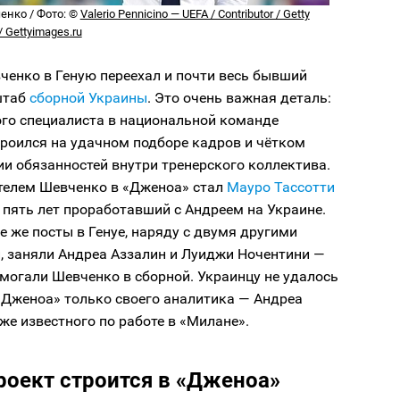
енко / Фото: ©
Valerio Pennicino — UEFA / Contributor / Getty
/ Gettyimages.ru
ченко в Геную переехал и почти весь бывший
штаб
сборной Украины
. Это очень важная деталь:
ого специалиста в национальной команде
троился на удачном подборе кадров и чётком
и обязанностей внутри тренерского коллектива.
ителем Шевченко в «Дженоа» стал
Мауро Тассотти
, пять лет проработавший с Андреем на Украине.
е же посты в Генуе, наряду с двумя другими
, заняли Андреа Аззалин и Луиджи Ночентини —
могали Шевченко в сборной. Украинцу не удалось
«Дженоа» только своего аналитика — Андреа
же известного по работе в «Милане».
проект строится в «Дженоа»