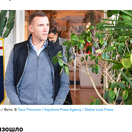
 / Фото: ©
Tano Pecoraro / Keystone Press Agency / Global Look Press
изошло