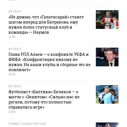
ФУТБОЛ
«Не думаю, что «Галатасарай» станет
шагом вперед для Батракова, ему
нужен более статусный клуб и
команда» — Наумов
11:36
ФУТБОЛ
Глава РПЛ Алаев — о конфликте УЕФА и
ФИФА: «Конфронтация никому не
нужна. На наши клубы и сборные это не
повлияет»
11:33
ФУТБОЛ
Футболист «Балтики» Беликов — о
матче с «Зенитом»: «Сильно нас не
ругали, потому что полностью
отдавались игре»
11:00
FONBET КУБОК РОССИИ