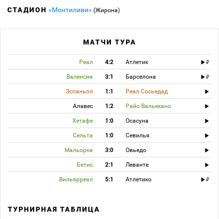
СТАДИОН
«Монтиливи»
(Жирона)
МАТЧИ ТУРА
Реал
4:2
Атлетик
Валенсия
3:1
Барселона
Эспаньол
1:1
Реал Сосьедад
Алавес
1:2
Райо Вальекано
Хетафе
1:0
Осасуна
Сельта
1:0
Севилья
Мальорка
3:0
Овьедо
Бетис
2:1
Леванте
Вильярреал
5:1
Атлетико
ТУРНИРНАЯ ТАБЛИЦА