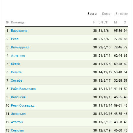
Всего
Дома
В гостях
№
Команда
И
В/Н/П
М
О
1
Барселона
38
31/1/6
95-36
94
2
Реал
38
27/5/6
77-35
86
3
Вильярреал
38
22/6/10
72-46
72
4
Атлетико
38
21/6/11
62-44
69
5
Бетис
38
15/15/8
59-48
60
6
Сельта
38
14/12/12
53-48
54
7
Хетафе
38
15/6/17
32-38
51
8
Райо Вальекано
38
12/14/12
41-44
50
9
Валенсия
38
13/10/15
46-55
49
10
Реал Сосьедад
38
11/13/14
59-61
46
11
Эспаньол
38
12/10/16
43-55
46
12
Атлетик
38
13/6/19
43-58
45
13
Севилья
38
12/7/19
46-60
43