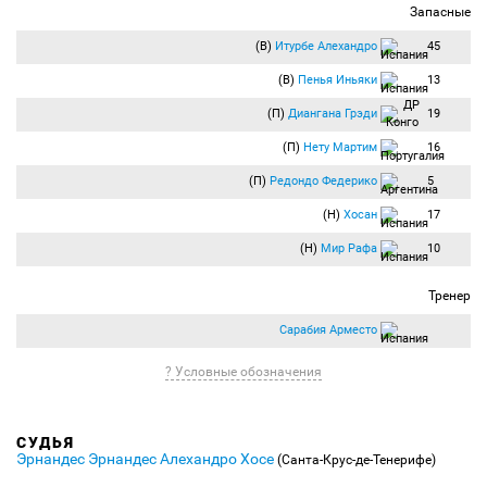
Запасные
(В)
Итурбе Алехандро
45
(В)
Пенья Иньяки
13
(П)
Диангана Грэди
19
(П)
Нету Мартим
16
(П)
Редондо Федерико
5
(Н)
Хосан
17
(Н)
Мир Рафа
10
Тренер
Сарабия Арместо
? Условные обозначения
СУДЬЯ
Эрнандес Эрнандес Алехандро Хосе
(Санта-Крус-де-Тенерифе)