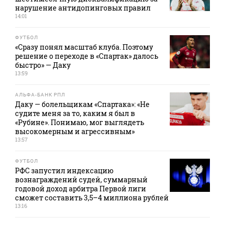
нарушение антидопинговых правил
14:01
ФУТБОЛ
«Сразу понял масштаб клуба. Поэтому
решение о переходе в «Спартак» далось
быстро» — Даку
13:59
АЛЬФА-БАНК РПЛ
Даку — болельщикам «Спартака»: «Не
судите меня за то, каким я был в
«Рубине». Понимаю, мог выглядеть
высокомерным и агрессивным»
13:57
ФУТБОЛ
РФС запустил индексацию
вознаграждений судей, суммарный
годовой доход арбитра Первой лиги
сможет составить 3,5–4 миллиона рублей
13:16