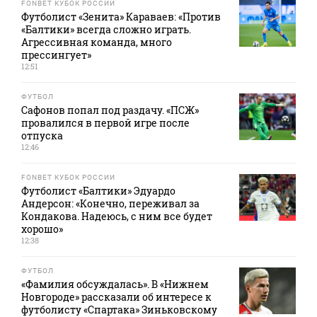
FONBET КУБОК РОССИИ
Футболист «Зенита» Караваев: «Против
«Балтики» всегда сложно играть.
Агрессивная команда, много
прессингует»
12:51
ФУТБОЛ
Сафонов попал под раздачу. «ПСЖ»
провалился в первой игре после
отпуска
12:46
FONBET КУБОК РОССИИ
Футболист «Балтики» Эдуардо
Андерсон: «Конечно, переживал за
Кондакова. Надеюсь, с ним все будет
хорошо»
12:38
ФУТБОЛ
«Фамилия обсуждалась». В «Нижнем
Новгороде» рассказали об интересе к
футболисту «Спартака» Зиньковскому