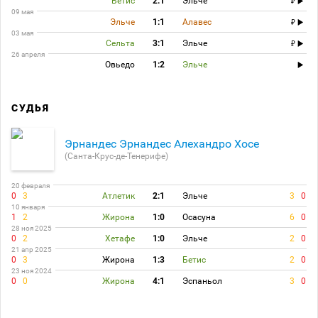
Бетис
2:1
Эльче
09 мая
Эльче
1:1
Алавес
03 мая
Сельта
3:1
Эльче
26 апреля
Овьедо
1:2
Эльче
СУДЬЯ
Эрнандес Эрнандес Алехандро Хосе
(Санта-Крус-де-Тенерифе)
20 февраля
0
3
Атлетик
2:1
Эльче
3
0
10 января
1
2
Жирона
1:0
Осасуна
6
0
28 ноя 2025
0
2
Хетафе
1:0
Эльче
2
0
21 апр 2025
0
3
Жирона
1:3
Бетис
2
0
23 ноя 2024
0
0
Жирона
4:1
Эспаньол
3
0