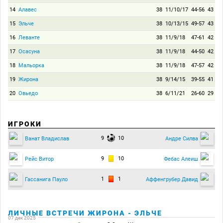
14
Алавес
38
11/10/17
44-56
43
15
Эльче
38
10/13/15
49-57
43
16
Леванте
38
11/9/18
47-61
42
17
Осасуна
38
11/9/18
44-50
42
18
Мальорка
38
11/9/18
47-57
42
19
Жирона
38
9/14/15
39-55
41
20
Овьедо
38
6/11/21
26-60
29
ИГРОКИ
9
10
Ванат Владислав
Андре Силва
9
10
Рейс Витор
Фебас Алеиш
1
1
Гассанига Пауло
Аффенгрубер Давид
ЛИЧНЫЕ ВСТРЕЧИ ЖИРОНА - ЭЛЬЧЕ
07 дек 2025