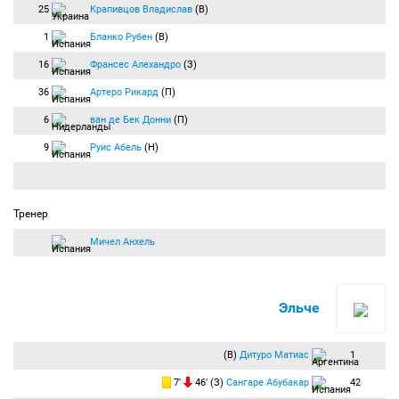
25
Крапивцов Владислав
(В)
1
Бланко Рубен
(В)
16
Франсес Алехандро
(З)
36
Артеро Рикард
(П)
6
ван де Бек Донни
(П)
9
Руис Абель
(Н)
Тренер
Мичел Анхель
Эльче
(В)
Дитуро Матиас
1
7′
46′ (З)
Сангаре Абубакар
42