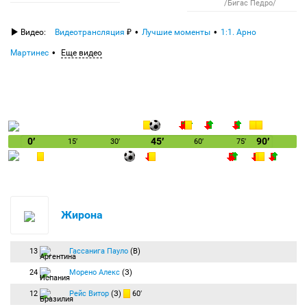
/Бигас Педро/
Видео:
Видеотрансляция
Лучшие моменты
1:1. Арно
Мартинес
Еще видео
0′
45′
90′
15′
30′
60′
75′
Жирона
13
Гассанига Пауло
(В)
24
Морено Алекс
(З)
12
Рейс Витор
(З)
60′