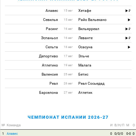
Алавес
Хетафе
15 авг
Севилья
Райо Вальекано
15 авг
Расинг
Вильярреал
16 авг
Эспаньол
Леванте
16 авг
Сельта
Осасуна
16 авг
Депортиво
Эльче
17 авг
Атлетико
Малага
19 авг
Валенсия
Бетис
25 авг
Реал
Реал Сосьедад
26 авг
Барселона
Атлетик
27 авг
ЧЕМПИОНАТ ИСПАНИИ 2026-27
№
Команда
И
В/Н/П
М
О
1
Алавес
0
0/0/0
0-0
0