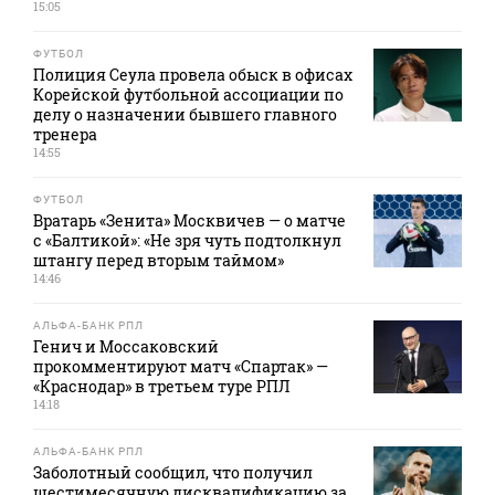
15:05
ФУТБОЛ
Полиция Сеула провела обыск в офисах
Корейской футбольной ассоциации по
делу о назначении бывшего главного
тренера
14:55
ФУТБОЛ
Вратарь «Зенита» Москвичев — о матче
с «Балтикой»: «Не зря чуть подтолкнул
штангу перед вторым таймом»
14:46
АЛЬФА-БАНК РПЛ
Генич и Моссаковский
прокомментируют матч «Спартак» —
«Краснодар» в третьем туре РПЛ
14:18
АЛЬФА-БАНК РПЛ
Заболотный сообщил, что получил
шестимесячную дисквалификацию за