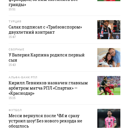
гранды»
15:51
ТУРЦИЯ
Салах подписал с «Трабзонспором»
двухлетний контракт
15:47
СБОРНЫЕ
У Валерия Карпина родился первый
сын
15:43
АЛЬФА-БАНК РПЛ
Кирилл Левников назначен главным
арбитром матча РПЛ «Спартак» —
«Краснодар»
15:15
ФУТБОЛ
Месси вернулся после ЧМ и сразу
устроил шоу! Без нового рекорда не
обошлось