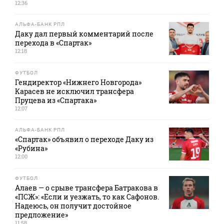
12:36
АЛЬФА-БАНК РПЛ
Даку дал первый комментарий после
перехода в «Спартак»
12:18
ФУТБОЛ
Гендиректор «Нижнего Новгорода»
Карасев не исключил трансфера
Пруцева из «Спартака»
12:07
АЛЬФА-БАНК РПЛ
«Спартак» объявил о переходе Даку из
«Рубина»
12:00
ФУТБОЛ
Алаев — о срыве трансфера Батракова в
«ПСЖ»: «Если и уезжать, то как Сафонов.
Надеюсь, он получит достойное
предложение»
11:58