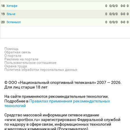
18
Хетафе
0
0/0/0
0-0
0
19
Эльче
0
0/0/0
0-0
0
20
Эспаньол
0
0/0/0
0-0
0
Помощь
Обратная связь
О портале
Реклама на портале
Пользовательское соглашение
Охрана труда
Политика обработки персональных данных
© ООО «Национальный спортивный телеканал» 2007 — 2026.
Для лиц старше 18 лет
На сайте применяются рекомендательные технологии.
Подробнее в
Правилах применения рекомендательных
технологий
Средство массовой информации сетевое издание
«www.sportbox.ru» зарегистрировано Федеральной службой
по надзору в сфере связи, информационных технологий
и массовых коммуникаций (Роскомнадзор).