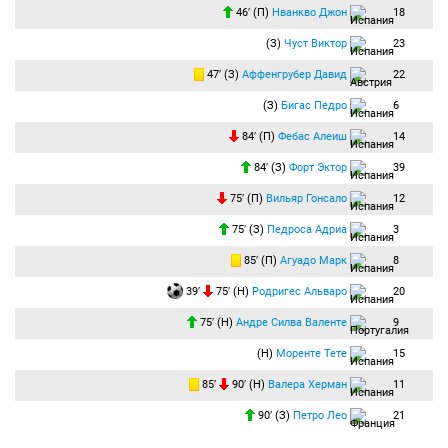
46′ (П)
Нванкво Джон
18
(З)
Чуст Виктор
23
47′ (З)
Аффенгрубер Давид
22
(З)
Бигас Педро
6
84′ (П)
Фебас Алеиш
14
84′ (З)
Форт Эктор
39
75′ (П)
Вильяр Гонсало
12
75′ (З)
Педроса Адриа
3
85′ (П)
Агуадо Марк
8
39′
75′ (Н)
Родригес Альваро
20
75′ (Н)
Андре Силва Валенте
9
(Н)
Моренте Тете
15
85′
90′ (Н)
Валера Херман
11
90′ (З)
Петро Лео
21