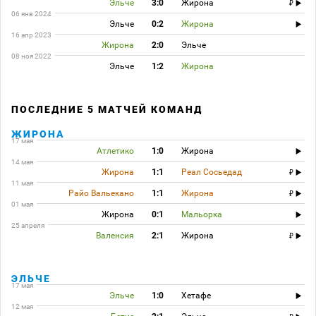
Эльче
3:0
Жирона
06 янв 2024
Эльче
0:2
Жирона
16 апр 2023
Жирона
2:0
Эльче
08 ноя 2022
Эльче
1:2
Жирона
ПОСЛЕДНИЕ 5 МАТЧЕЙ КОМАНД
ЖИРОНА
17 мая
Атлетико
1:0
Жирона
14 мая
Жирона
1:1
Реал Сосьедад
11 мая
Райо Вальекано
1:1
Жирона
01 мая
Жирона
0:1
Мальорка
25 апреля
Валенсия
2:1
Жирона
ЭЛЬЧЕ
17 мая
Эльче
1:0
Хетафе
12 мая