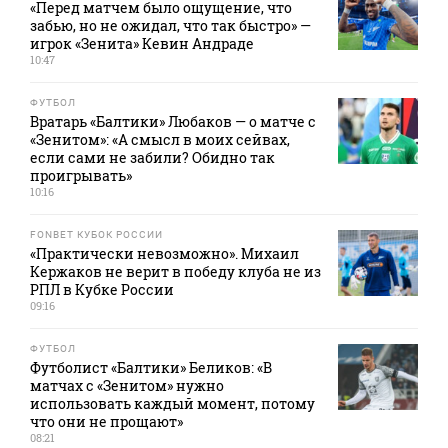
«Перед матчем было ощущение, что
забью, но не ожидал, что так быстро» —
игрок «Зенита» Кевин Андраде
10:47
ФУТБОЛ
Вратарь «Балтики» Любаков — о матче с
«Зенитом»: «А смысл в моих сейвах,
если сами не забили? Обидно так
проигрывать»
10:16
FONBET КУБОК РОССИИ
«Практически невозможно». Михаил
Кержаков не верит в победу клуба не из
РПЛ в Кубке России
09:16
ФУТБОЛ
Футболист «Балтики» Беликов: «В
матчах с «Зенитом» нужно
использовать каждый момент, потому
что они не прощают»
08:21