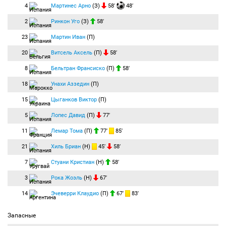
4
Мартинес Арно
(З)
58′
48′
2
Ринкон Уго
(З)
58′
23
Мартин Иван
(П)
20
Витсель Аксель
(П)
58′
8
Бельтран Франсиско
(П)
58′
18
Унахи Аззедин
(П)
15
Цыганков Виктор
(П)
5
Лопес Давид
(П)
77′
11
Лемар Тома
(П)
77′
85′
21
Хиль Бриан
(Н)
45′
58′
7
Стуани Кристиан
(Н)
58′
3
Рока Жоэль
(Н)
67′
14
Эчеверри Клаудио
(П)
67′
83′
Запасные