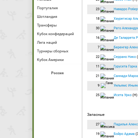
Португалия
23
Наварро Робер
Шотландия
18
Хаурегисар Ал
Трансферы
30
Рего Алехандр
Кубок конфедераций
16
Де Галаррета 
Лига наций
7
Беренгер Алек
Турниры сборных
22
Серрано Нико
Кубок Америки
11
Гурусета Горка
Россия
21
Саннади Маро
9
Уильямс Иньяк
25
Исета Урко
(Н
Запасные
27
Падилья Алекс
19
Бойро Адама
(