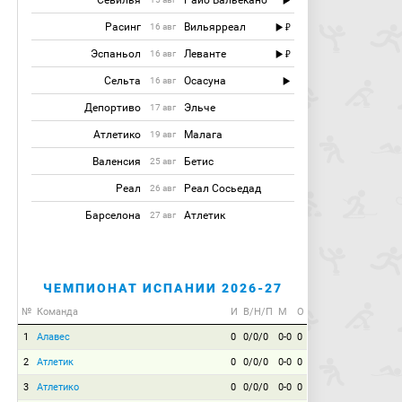
Севилья
Райо Вальекано
Расинг
Вильярреал
16 авг
Эспаньол
Леванте
16 авг
Сельта
Осасуна
16 авг
Депортиво
Эльче
17 авг
Атлетико
Малага
19 авг
Валенсия
Бетис
25 авг
Реал
Реал Сосьедад
26 авг
Барселона
Атлетик
27 авг
ЧЕМПИОНАТ ИСПАНИИ 2026-27
№
Команда
И
В/Н/П
М
О
1
Алавес
0
0/0/0
0-0
0
2
Атлетик
0
0/0/0
0-0
0
3
Атлетико
0
0/0/0
0-0
0