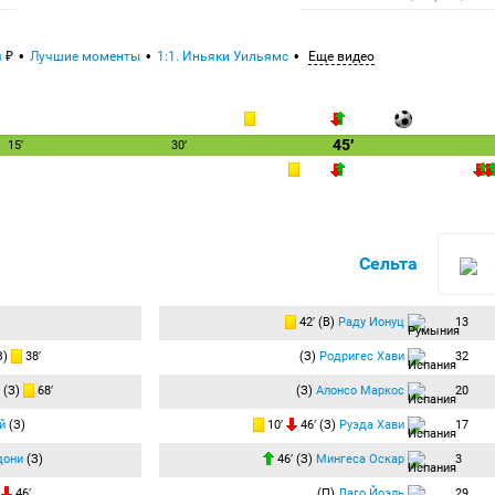
я
Лучшие моменты
1:1. Иньяки Уильямс
Еще видео
45′
15′
30′
Сельта
42′ (В)
Раду Ионуц
13
З)
38′
(З)
Родригес Хави
32
(З)
68′
(З)
Алонсо Маркос
20
й
(З)
10′
46′ (З)
Руэда Хави
17
дони
(З)
46′ (З)
Мингеса Оскар
3
)
46′
(П)
Лаго Йоэль
29