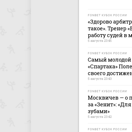
FONBET КУБОК РОССИИ
«Здорово арбитр
такое». Тренер 
работу судей в 
5 августа 23:45
FONBET КУБОК РОССИИ
Самый молодой 
«Спартака» Пол
своего достиже
5 августа 23:43
FONBET КУБОК РОССИИ
Москвичев — о 
за «Зенит»: «Дл
зубами»
5 августа 23:42
FONBET КУБОК РОССИИ