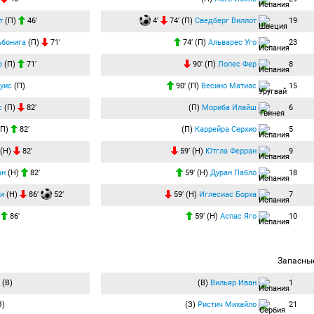
т
(П)
46′
4′
74′ (П)
Сведберг Виллот
19
ьбонига
(П)
71′
74′ (П)
Альварес Уго
23
о
(П)
71′
90′ (П)
Лопес Фер
8
Руис
(П)
90′ (П)
Весино Матиас
15
с
(П)
82′
(П)
Мориба Илайш
6
(П)
82′
(П)
Каррейра Серхио
5
(Н)
82′
59′ (Н)
Ютгла Ферран
9
ан
(Н)
82′
59′ (Н)
Дуран Пабло
18
и
(Н)
86′
52′
59′ (Н)
Иглесиас Борха
7
)
86′
59′ (Н)
Аспас Яго
10
Запасны
(В)
(В)
Вильяр Иван
1
З)
(З)
Ристич Михайло
21