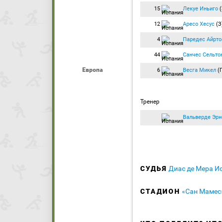
15
Лекуе Иньиго
(
12
Аресо Хесус
(З
4
Паредес Айрто
44
Санчес Сельто
Европа
6
Весга Микел
(
Тренер
Вальверде Эрн
СУДЬЯ
Диас де Мера И
СТАДИОН
«Сан Мамес