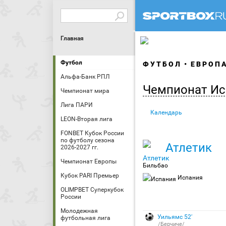
Главная
Футбол
ФУТБОЛ
ЕВРОП
Альфа-Банк РПЛ
Чемпионат Ис
Чемпионат мира
Лига ПАРИ
Календарь
LEON-Вторая лига
FONBET Кубок России
по футболу сезона
Атлетик
2026-2027 гг.
Чемпионат Европы
Бильбао
Кубок PARI Премьер
Испания
OLIMPBET Суперкубок
России
Молодежная
Уильямс 52′
футбольная лига
/Берчиче/