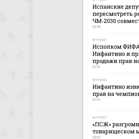
Испанские депу
пересмотреть р
ЧМ‑2030 совмес
05:08
ФУТБОЛ
Исполком ФИФА
Инфантино и пр
продажи прав н
01:18
ФУТБОЛ
Инфантино изви
прав на чемпио
01:00
ФУТБОЛ
«ПСЖ» разгромн
товарищеском м
00:05