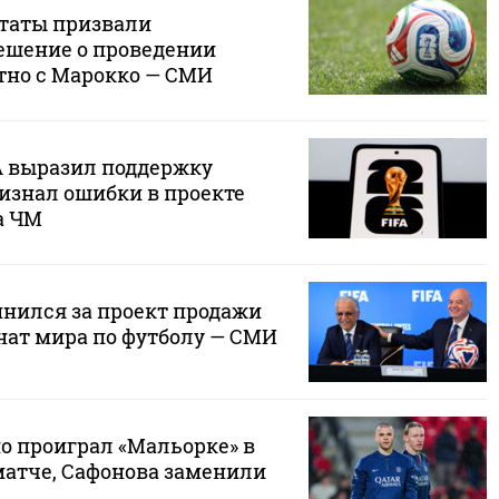
таты призвали
ешение о проведении
тно с Марокко — СМИ
 выразил поддержку
изнал ошибки в проекте
а ЧМ
нился за проект продажи
нат мира по футболу — СМИ
о проиграл «Мальорке» в
атче, Сафонова заменили