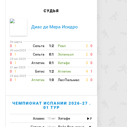
СУДЬЯ
Диас де Мера Исидро
06 марта
0
1
Сельта
1:2
Реал
2
0
30 ноя 2025
0
1
Сельта
0:1
Эспаньол
2
0
25 окт 2025
0
1
Атлетик
0:1
Хетафе
3
0
31 авг 2025
0
1
Бетис
1:2
Атлетик
4
1
23 апр 2025
0
1
Атлетик
1:0
Лас-Пальмас
3
0
ЧЕМПИОНАТ ИСПАНИИ 2026-27 .
01 ТУР
Алавес
Хетафе
15 авг
15 авг