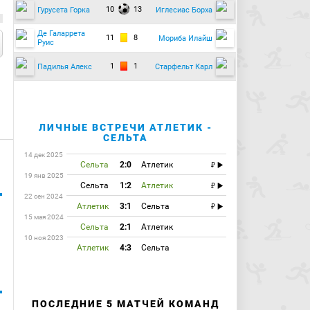
10
13
Гурусета Горка
Иглесиас Борха
Де Галаррета
11
8
Мориба Илайш
Руис
1
1
Падилья Алекс
Старфельт Карл
ЛИЧНЫЕ ВСТРЕЧИ АТЛЕТИК -
СЕЛЬТА
14 дек 2025
Сельта
2:0
Атлетик
19 янв 2025
Сельта
1:2
Атлетик
22 сен 2024
Атлетик
3:1
Сельта
15 мая 2024
Сельта
2:1
Атлетик
10 ноя 2023
Атлетик
4:3
Сельта
ПОСЛЕДНИЕ 5 МАТЧЕЙ КОМАНД