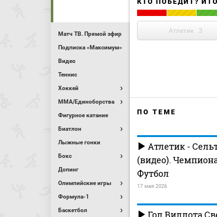
КТО ПОБЕДИТ? ИТ
Атлетик
3
Матч ТВ. Прямой эфир
Подписка «Максимум»
Видео
Теннис
Хоккей
MMA/Единоборства
ПО ТЕМЕ
Фигурное катание
Биатлон
Лыжные гонки
Атлетик - Сельт
Бокс
(видео). Чемпион
Допинг
Футбол
Олимпийские игры
17 мая 2026
Формула-1
Баскетбол
Гол Виллота Св