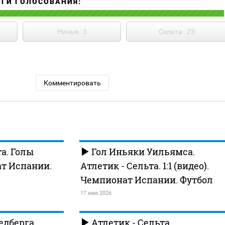
ОГИ ГОЛОСОВАНИЯ:
Ничья
3
Сельта
23
Комментировать
а. Голы
Гол Иньяки Уильямса.
ат Испании.
Атлетик - Сельта. 1:1 (видео).
Чемпионат Испании. Футбол
17 мая 2026
едберга.
Атлетик - Сельта.