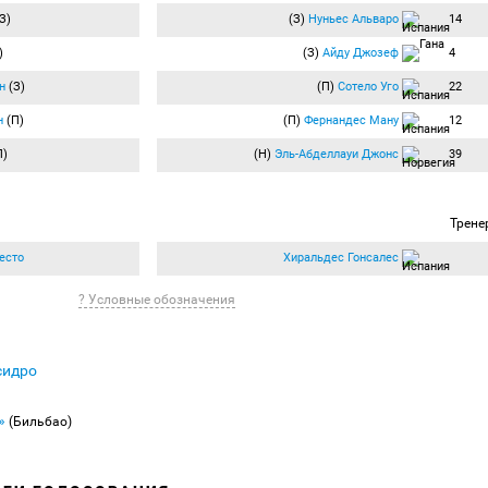
З)
(З)
Нуньес Альваро
14
)
(З)
Айду Джозеф
4
н
(З)
(П)
Сотело Уго
22
н
(П)
(П)
Фернандес Ману
12
П)
(Н)
Эль-Абделлауи Джонс
39
Трене
есто
Хиральдес Гонсалес
? Условные обозначения
сидро
»
(Бильбао)