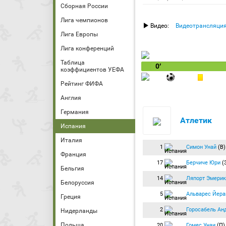
Сборная России
Лига чемпионов
Видео:
Видеотрансляци
Лига Европы
Лига конференций
Таблица
0′
коэффициентов УЕФА
Рейтинг ФИФА
Англия
Германия
Атлетик
Испания
Италия
1
Симон Унай
(В)
Франция
17
Берчиче Юри
(
Бельгия
14
Ляпорт Эмерик
Белоруссия
5
Альварес Йера
Греция
2
Горосабель Ан
Нидерланды
Польша
20
Гомес Унаи
(П