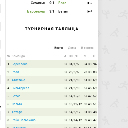
Севилья
0:1
Реал
Барселона
3:1
Бетис
ТУРНИРНАЯ ТАБЛИЦА
Всего
Дома
В гостях
№
Команда
И
В/Н/П
М
О
1
Барселона
37
31/1/5
94-33
94
2
Реал
37
26/5/6
73-33
83
3
Атлетико
37
21/6/10
61-39
69
4
Вильярреал
37
21/6/10
67-45
69
5
Бетис
37
14/15/8
57-47
57
6
Сельта
37
13/12/12
52-48
51
е
7
Хетафе
37
14/6/17
31-38
48
8
Райо Вальекано
37
11/14/12
39-43
47