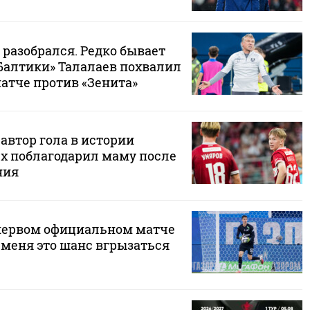
 разобрался. Редко бывает
«Балтики» Талалаев похвалил
матче против «Зенита»
автор гола в истории
ех поблагодарил маму после
ния
первом официальном матче
я меня это шанс вгрызаться