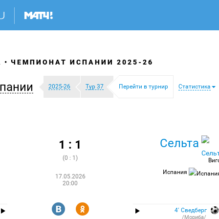
А
ЧЕМПИОНАТ ИСПАНИИ 2025-26
пании
2025-26
Тур 37
Перейти в турнир
Статистика
Сельта
1 : 1
(0 : 1)
Виг
Испания
17.05.2026
20:00
R
Y
4′ Сведберг
/Мориба/