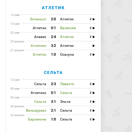
АТЛЕТИК
13 мая
Эспаньол
2:0
Атлетик
10 мая
Атлетик
0:1
Валенсия
02 мая
Алавес
2:4
Атлетик
25 апреля
Атлетико
3:2
Атлетик
21 апреля
Атлетик
1:0
Осасуна
СЕЛЬТА
12 мая
Сельта
2:3
Леванте
09 мая
Атлетико
0:1
Сельта
03 мая
Сельта
3:1
Эльче
26 апреля
Вильярреал
2:1
Сельта
22 апреля
Барселона
1:0
Сельта