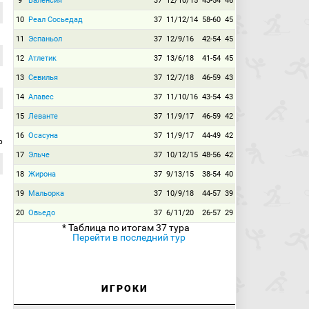
9
Валенсия
37
12/10/15
43-54
46
10
Реал Сосьедад
37
11/12/14
58-60
45
11
Эспаньол
37
12/9/16
42-54
45
12
Атлетик
37
13/6/18
41-54
45
13
Севилья
37
12/7/18
46-59
43
14
Алавес
37
11/10/16
43-54
43
15
Леванте
37
11/9/17
46-59
42
16
Осасуна
37
11/9/17
44-49
42
р
17
Эльче
37
10/12/15
48-56
42
18
Жирона
37
9/13/15
38-54
40
19
Мальорка
37
10/9/18
44-57
39
20
Овьедо
37
6/11/20
26-57
29
* Таблица по итогам 37 тура
Перейти в последний тур
ИГРОКИ