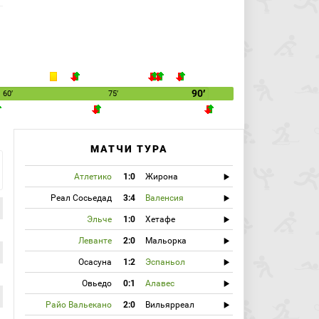
90′
60′
75′
МАТЧИ ТУРА
Атлетико
1:0
Жирона
Реал Сосьедад
3:4
Валенсия
Эльче
1:0
Хетафе
Леванте
2:0
Мальорка
Осасуна
1:2
Эспаньол
Овьедо
0:1
Алавес
Райо Вальекано
2:0
Вильярреал