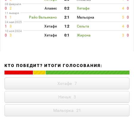
08 февраля
0
2
Алавес
0:2
Хетафе
4
0
11 января
1
1
Райо Вальекано
2:1
Мальорка
5
0
24 мая 2025
1
3
Хетафе
1:2
Сельта
4
0
10 ноя 2024
0
3
Хетафе
0:1
Жирона
3
0
КТО ПОБЕДИТ? ИТОГИ ГОЛОСОВАНИЯ:
Хетафе
7
Ничья
3
Мальорка
21