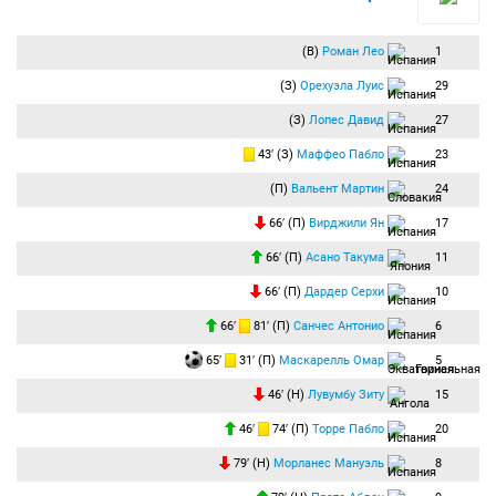
(В)
Роман Лео
1
(З)
Орехуэла Луис
29
(З)
Лопес Давид
27
43′ (З)
Маффео Пабло
23
(П)
Вальент Мартин
24
66′ (П)
Вирджили Ян
17
66′ (П)
Асано Такума
11
66′ (П)
Дардер Серхи
10
66′
81′ (П)
Санчес Антонио
6
65′
31′ (П)
Маскарелль Омар
5
46′ (Н)
Лувумбу Зиту
15
46′
74′ (П)
Торре Пабло
20
79′ (Н)
Морланес Мануэль
8