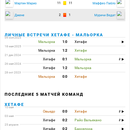
11
11
Мартин Марио
Маффео Пабло
2
1
Джене
Муричи Ведат
ЛИЧНЫЕ ВСТРЕЧИ ХЕТАФЕ - МАЛЬОРКА
09 ноя 2025
Мальорка
1:0
Хетафе
18 мая 2025
Мальорка
1:2
Хетафе
21 дек 2024
Хетафе
0:1
Мальорка
26 мая 2024
Хетафе
1:2
Мальорка
28 окт 2023
Мальорка
0:0
Хетафе
ПОСЛЕДНИЕ 5 МАТЧЕЙ КОМАНД
ХЕТАФЕ
10 мая
Овьедо
0:0
Хетафе
03 мая
Хетафе
0:2
Райо Вальекано
25 апреля
Хетафе
0:2
Барселона