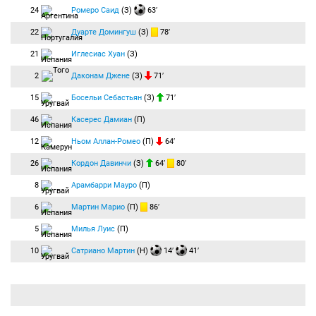
24
Ромеро Саид
(З)
63′
22
Дуарте Домингуш
(З)
78′
21
Иглесиас Хуан
(З)
2
Даконам Джене
(З)
71′
15
Босельи Себастьян
(З)
71′
46
Касерес Дамиан
(П)
12
Ньом Аллан-Ромео
(П)
64′
26
Кордон Давинчи
(З)
64′
80′
8
Арамбарри Мауро
(П)
6
Мартин Марио
(П)
86′
5
Милья Луис
(П)
10
Сатриано Мартин
(Н)
14′
41′