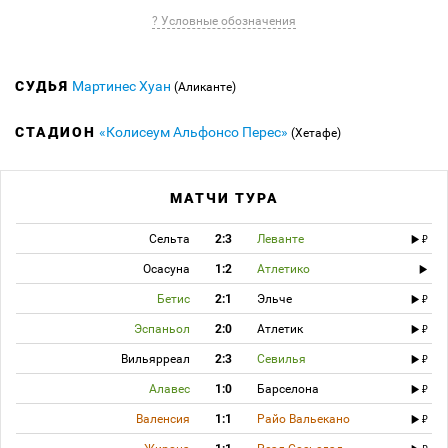
? Условные обозначения
СУДЬЯ
Мартинес Хуан
(Аликанте)
СТАДИОН
«Колисеум Альфонсо Перес»
(Хетафе)
МАТЧИ ТУРА
Сельта
2:3
Леванте
Осасуна
1:2
Атлетико
Бетис
2:1
Эльче
Эспаньол
2:0
Атлетик
Вильярреал
2:3
Севилья
Алавес
1:0
Барселона
Валенсия
1:1
Райо Вальекано