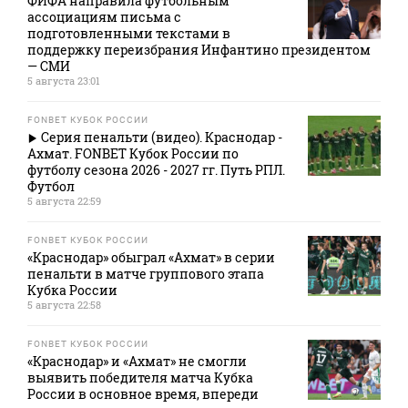
ФИФА направила футбольным
ассоциациям письма с
подготовленными текстами в
поддержку переизбрания Инфантино президентом
— СМИ
5 августа 23:01
FONBET КУБОК РОССИИ
Серия пенальти (видео). Краснодар -
Ахмат. FONBET Кубок России по
футболу сезона 2026 - 2027 гг. Путь РПЛ.
Футбол
5 августа 22:59
FONBET КУБОК РОССИИ
«Краснодар» обыграл «Ахмат» в серии
пенальти в матче группового этапа
Кубка России
5 августа 22:58
FONBET КУБОК РОССИИ
«Краснодар» и «Ахмат» не смогли
выявить победителя матча Кубка
России в основное время, впереди