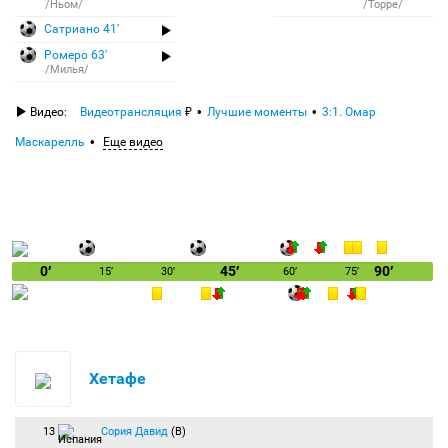
/Ньом/
/Торре/
Сатриано 41′
Ромеро 63′
/Милья/
Видео:
Видеотрансляция
Лучшие моменты
3:1. Омар
Маскарелль
Еще видео
0′
45′
90′
15′
30′
60′
75′
Хетафе
13
Сория Давид
(В)