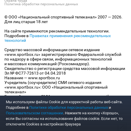
Охрана труда
Политика обработки персональных данных
© ООО «Национальный спортивный телеканал» 2007 — 2026.
Для лиц старше 18 лет
На сайте применяются рекомендательные технологии.
Подробнее в
Правилах применения рекомендательных
технологий
Средство массовой информации сетевое издание
«www.sportbox.ru» зарегистрировано Федеральной службой
по надзору в сфере связи, информационных технологий
и массовых коммуникаций (Роскомнадзор).
Свидетельство о регистрации средства массовой информации
Эл № ФС77-72613 от 04.04.2018
Название — www.sportbox.ru
Учредитель (соучредители) СМИ сетевого издания
«www.sportbox.ru»: ООО «Национальный спортивный
телеканал»
Главный редактор СМИ сетевого издания «www.sportbox.ru»:
Конов В.А.
Мы используем файлы Сookie для корректной работы веб-сайта.
Номер телефона редакции СМИ сетевого издания
Подробнее в
Политике обработки персональных данных
и
«www.sportbox.ru»: +7 (495) 653 8419
Пользовательском соглашении
. Нажмите на кнопку «Хорошо»,
Адрес электронной почты редакции СМИ сетевого издания
если Вы согласны на использование файлов cookie. Если нет, то
«www.sportbox.ru»: editor@sportbox.ru
отключите Cookies в настройках браузера