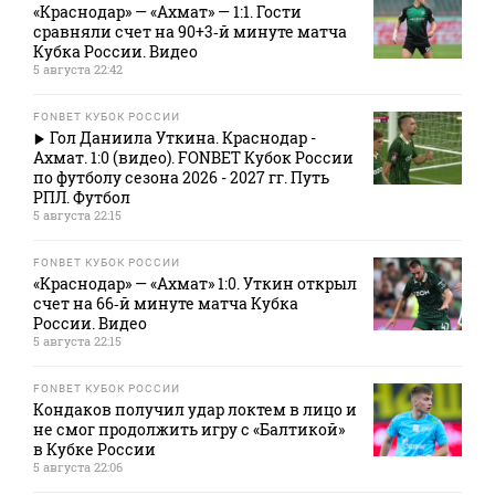
«Краснодар» — «Ахмат» — 1:1. Гости
сравняли счет на 90+3‑й минуте матча
Кубка России. Видео
5 августа 22:42
FONBET КУБОК РОССИИ
Гол Даниила Уткина. Краснодар -
Ахмат. 1:0 (видео). FONBET Кубок России
по футболу сезона 2026 - 2027 гг. Путь
РПЛ. Футбол
5 августа 22:15
FONBET КУБОК РОССИИ
«Краснодар» — «Ахмат» 1:0. Уткин открыл
счет на 66‑й минуте матча Кубка
России. Видео
5 августа 22:15
FONBET КУБОК РОССИИ
Кондаков получил удар локтем в лицо и
не смог продолжить игру с «Балтикой»
в Кубке России
5 августа 22:06