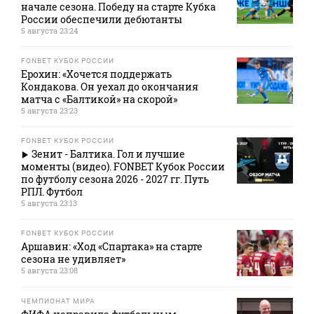
начале сезона. Победу на старте Кубка
России обеспечили дебютанты
5 августа 23:24
FONBET КУБОК РОССИИ
Ерохин: «Хочется поддержать
Кондакова. Он уехал до окончания
матча с «Балтикой» на скорой»
5 августа 23:23
FONBET КУБОК РОССИИ
Зенит - Балтика. Гол и лучшие
моменты (видео). FONBET Кубок России
по футболу сезона 2026 - 2027 гг. Путь
РПЛ. Футбол
5 августа 23:13
FONBET КУБОК РОССИИ
Аршавин: «Ход «Спартака» на старте
сезона не удивляет»
5 августа 23:08
ЧЕМПИОНАТ МИРА