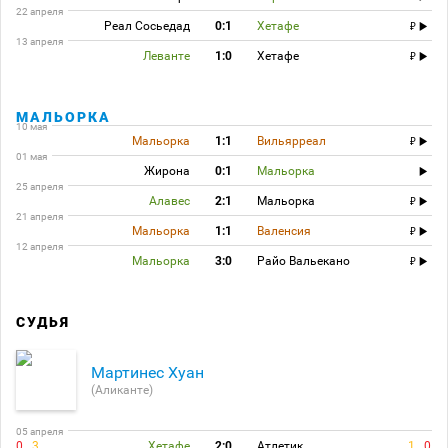
22 апреля
Реал Сосьедад
0:1
Хетафе
13 апреля
Леванте
1:0
Хетафе
МАЛЬОРКА
10 мая
Мальорка
1:1
Вильярреал
01 мая
Жирона
0:1
Мальорка
25 апреля
Алавес
2:1
Мальорка
21 апреля
Мальорка
1:1
Валенсия
12 апреля
Мальорка
3:0
Райо Вальекано
СУДЬЯ
Мартинес Хуан
(Аликанте)
05 апреля
0
3
Хетафе
2:0
Атлетик
1
0