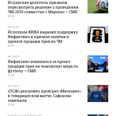
Испанские депутаты призвали
пересмотреть решение о проведении
ЧМ‑2030 совместно с Марокко — СМИ
05:08
ФУТБОЛ
Исполком ФИФА выразил поддержку
Инфантино и признал ошибки в
проекте продажи прав на ЧМ
01:18
ФУТБОЛ
Инфантино извинился за проект
продажи прав на чемпионат мира по
футболу — СМИ
01:00
ФУТБОЛ
«ПСЖ» разгромно проиграл «Мальорке»
в товарищеском матче, Сафонова
заменили
00:05
FONBET КУБОК РОССИИ