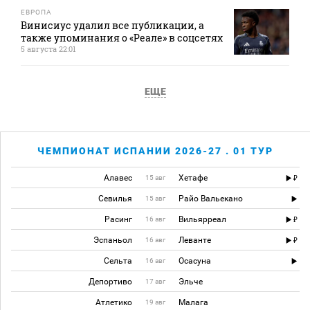
ЕВРОПА
Винисиус удалил все публикации, а
также упоминания о «Реале» в соцсетях
5 августа 22:01
ЕЩЕ
ЧЕМПИОНАТ ИСПАНИИ 2026-27 . 01 ТУР
Алавес
Хетафе
15 авг
Севилья
Райо Вальекано
15 авг
Расинг
Вильярреал
16 авг
Эспаньол
Леванте
16 авг
Сельта
Осасуна
16 авг
Депортиво
Эльче
17 авг
Атлетико
Малага
19 авг