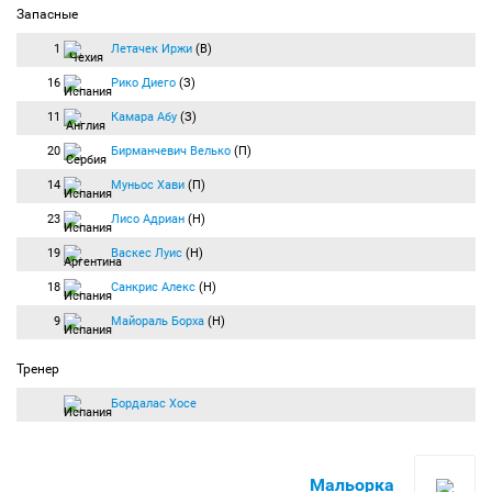
Запасные
1
Летачек Иржи
(В)
16
Рико Диего
(З)
11
Камара Абу
(З)
20
Бирманчевич Велько
(П)
14
Муньос Хави
(П)
23
Лисо Адриан
(Н)
19
Васкес Луис
(Н)
18
Санкрис Алекс
(Н)
9
Майораль Борха
(Н)
Тренер
Бордалас Хосе
Мальорка