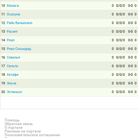
10
Малага
0
0/0/0
0-0
0
11
Осасуна
0
0/0/0
0-0
0
12
Райо Вальекано
0
0/0/0
0-0
0
13
Расинг
0
0/0/0
0-0
0
14
Реал
0
0/0/0
0-0
0
15
Реал Сосьедад
0
0/0/0
0-0
0
16
Севилья
0
0/0/0
0-0
0
17
Сельта
0
0/0/0
0-0
0
18
Хетафе
0
0/0/0
0-0
0
19
Эльче
0
0/0/0
0-0
0
20
Эспаньол
0
0/0/0
0-0
0
Помощь
Обратная связь
О портале
Реклама на портале
Пользовательское соглашение