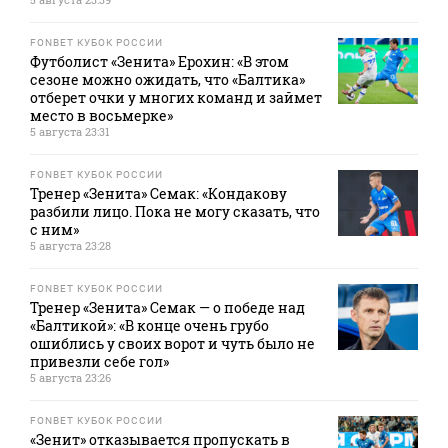
FONBET КУБОК РОССИИ
Футболист «Зенита» Ерохин: «В этом
сезоне можно ожидать, что «Балтика»
отберет очки у многих команд и займет
место в восьмерке»
5 августа 23:31
FONBET КУБОК РОССИИ
Тренер «Зенита» Семак: «Кондакову
разбили лицо. Пока не могу сказать, что
с ним»
5 августа 23:28
FONBET КУБОК РОССИИ
Тренер «Зенита» Семак — о победе над
«Балтикой»: «В конце очень грубо
ошиблись у своих ворот и чуть было не
привезли себе гол»
5 августа 23:26
FONBET КУБОК РОССИИ
«Зенит» отказывается пропускать в