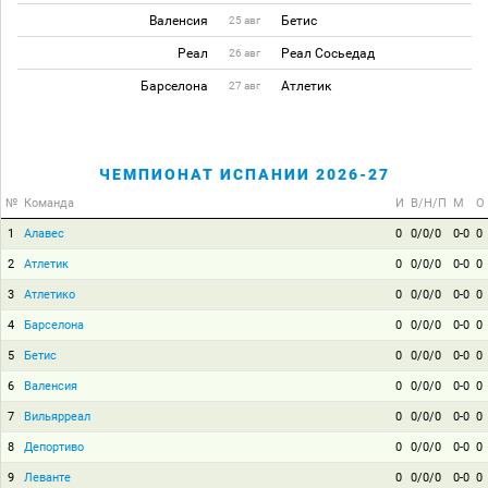
Валенсия
Бетис
25 авг
Реал
Реал Сосьедад
26 авг
Барселона
Атлетик
27 авг
ЧЕМПИОНАТ ИСПАНИИ 2026-27
№
Команда
И
В/Н/П
М
О
1
Алавес
0
0/0/0
0-0
0
2
Атлетик
0
0/0/0
0-0
0
3
Атлетико
0
0/0/0
0-0
0
4
Барселона
0
0/0/0
0-0
0
5
Бетис
0
0/0/0
0-0
0
6
Валенсия
0
0/0/0
0-0
0
7
Вильярреал
0
0/0/0
0-0
0
8
Депортиво
0
0/0/0
0-0
0
9
Леванте
0
0/0/0
0-0
0