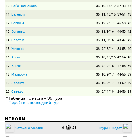
10
Райо Вальекано
36
10/14/12
37-43
44
11
Валенсия
36
11/10/15
39-51
43
12
Севилья
36
12/7/17
46-58
43
13
Эспаньол
36
11/9/16
40-53
42
14
Осасуна
36
11/9/16
43-47
42
15
Жирона
36
9/13/14
38-53
40
16
Алавес
36
10/10/16
42-54
40
17
Эльче
36
9/12/15
47-56
39
18
Мальорка
36
10/9/17
44-55
39
19
Леванте
36
10/9/17
44-59
39
20
Овьедо
36
6/11/19
26-56
29
* Таблица по итогам 36 тура
Перейти в последний тур
ИГРОКИ
6
23
Сатриано Мартин
Муричи Ведат