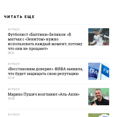
ЧИТАТЬ ЕЩЕ
ФУТБОЛ
Футболист «Балтики» Беликов: «В
матчах с «Зенитом» нужно
использовать каждый момент, потому
что они не прощают»
08:21
ФУТБОЛ
«Восстановим доверие». ФИФА заявила,
что будет защищать свою репутацию
07:19
ФУТБОЛ
Марино Пушич возглавил «Аль‑Ахли»
05:58
ФУТБОЛ