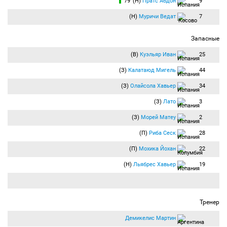
79′ (Н)
Пратс Абдон
9
(Н)
Муричи Ведат
7
Запасные
(В)
Куэльяр Иван
25
(З)
Калатаюд Мигель
44
(З)
Олайсола Хавьер
34
(З)
Лато
3
(З)
Морей Матеу
2
(П)
Риба Сеск
28
(П)
Мохика Йохан
22
(Н)
Льябрес Хавьер
19
Тренер
Демикелис Мартин