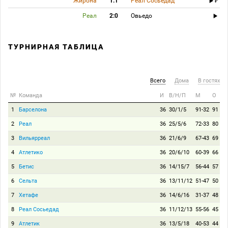
Жирона
1:1
Реал Сосьедад
Реал
2:0
Овьедо
ТУРНИРНАЯ ТАБЛИЦА
Всего
Дома
В гостях
№
Команда
И
В/Н/П
М
О
1
Барселона
36
30/1/5
91-32
91
2
Реал
36
25/5/6
72-33
80
3
Вильярреал
36
21/6/9
67-43
69
4
Атлетико
36
20/6/10
60-39
66
5
Бетис
36
14/15/7
56-44
57
6
Сельта
36
13/11/12
51-47
50
7
Хетафе
36
14/6/16
31-37
48
8
Реал Сосьедад
36
11/12/13
55-56
45
9
Атлетик
36
13/5/18
40-53
44