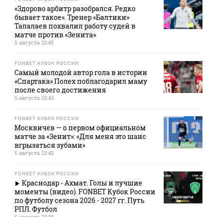
«Здорово арбитр разобрался. Редко
бывает такое». Тренер «Балтики»
Талалаев похвалил работу судей в
матче против «Зенита»
5 августа 23:45
FONBET КУБОК РОССИИ
Самый молодой автор гола в истории
«Спартака» Полех поблагодарил маму
после своего достижения
5 августа 23:43
FONBET КУБОК РОССИИ
Москвичев — о первом официальном
матче за «Зенит»: «Для меня это шанс
вгрызаться зубами»
5 августа 23:42
FONBET КУБОК РОССИИ
Краснодар - Ахмат. Голы и лучшие
моменты (видео). FONBET Кубок России
по футболу сезона 2026 - 2027 гг. Путь
РПЛ. Футбол
5 августа 23:39