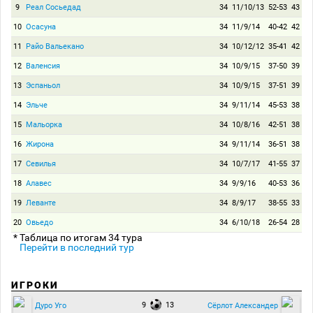
9
Реал Сосьедад
34
11/10/13
52-53
43
10
Осасуна
34
11/9/14
40-42
42
11
Райо Вальекано
34
10/12/12
35-41
42
12
Валенсия
34
10/9/15
37-50
39
13
Эспаньол
34
10/9/15
37-51
39
14
Эльче
34
9/11/14
45-53
38
15
Мальорка
34
10/8/16
42-51
38
16
Жирона
34
9/11/14
36-51
38
17
Севилья
34
10/7/17
41-55
37
18
Алавес
34
9/9/16
40-53
36
19
Леванте
34
8/9/17
38-55
33
20
Овьедо
34
6/10/18
26-54
28
* Таблица по итогам 34 тура
Перейти в последний тур
ИГРОКИ
9
13
Дуро Уго
Сёрлот Александер