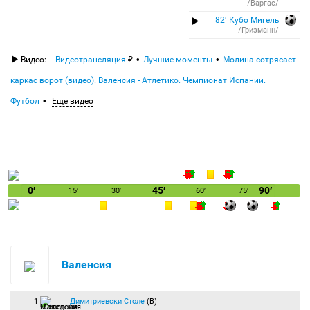
/Варгас/
82′ Кубо Мигель
/Гризманн/
Видео:
Видеотрансляция
Лучшие моменты
Молина сотрясает
каркас ворот (видео). Валенсия - Атлетико. Чемпионат Испании.
Футбол
Еще видео
0′
45′
90′
15′
30′
60′
75′
Валенсия
1
Димитриевски Столе
(В)