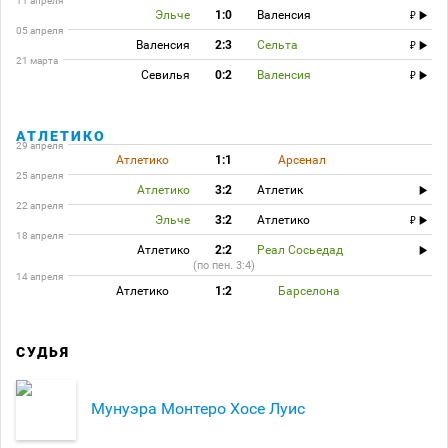
11 апреля
Эльче
1:0
Валенсия
05 апреля
Валенсия
2:3
Сельта
21 марта
Севилья
0:2
Валенсия
АТЛЕТИКО
29 апреля
Атлетико
1:1
Арсенал
25 апреля
Атлетико
3:2
Атлетик
22 апреля
Эльче
3:2
Атлетико
18 апреля
Атлетико
2:2
Реал Сосьедад
(по пен. 3:4)
14 апреля
Атлетико
1:2
Барселона
СУДЬЯ
Мунуэра Монтеро Хосе Луис