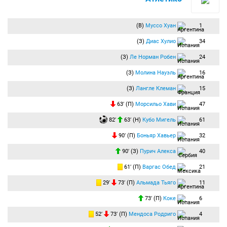
(В)
Муссо Хуан
1
(З)
Диас Хулио
34
(З)
Ле Норман Робен
24
(З)
Молина Науэль
16
(З)
Лангле Клеман
15
63′ (П)
Морсильо Хави
47
82′
63′ (Н)
Кубо Мигель
61
90′ (П)
Боньяр Хавьер
32
90′ (З)
Пурич Алекса
40
61′ (П)
Варгас Обед
21
29′
73′ (П)
Альмада Тьяго
11
73′ (П)
Коке
6
52′
73′ (П)
Мендоса Родриго
4