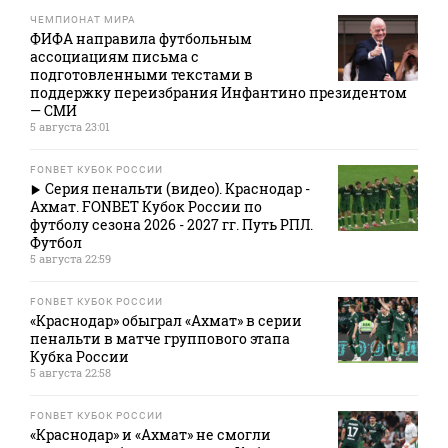
ЧЕМПИОНАТ МИРА
ФИФА направила футбольным
ассоциациям письма с
подготовленными текстами в
поддержку переизбрания Инфантино президентом
— СМИ
5 августа 23:01
FONBET КУБОК РОССИИ
Серия пенальти (видео). Краснодар -
Ахмат. FONBET Кубок России по
футболу сезона 2026 - 2027 гг. Путь РПЛ.
Футбол
5 августа 22:59
FONBET КУБОК РОССИИ
«Краснодар» обыграл «Ахмат» в серии
пенальти в матче группового этапа
Кубка России
5 августа 22:58
FONBET КУБОК РОССИИ
«Краснодар» и «Ахмат» не смогли