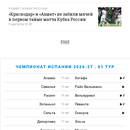
FONBET КУБОК РОССИИ
«Краснодар» и «Ахмат» не забили мячей
в первом тайме матча Кубка России
5 августа 21:35
ЕЩЕ
ЧЕМПИОНАТ ИСПАНИИ 2026-27 . 01 ТУР
Алавес
Хетафе
15 авг
Севилья
Райо Вальекано
15 авг
Расинг
Вильярреал
16 авг
Эспаньол
Леванте
16 авг
Сельта
Осасуна
16 авг
Депортиво
Эльче
17 авг