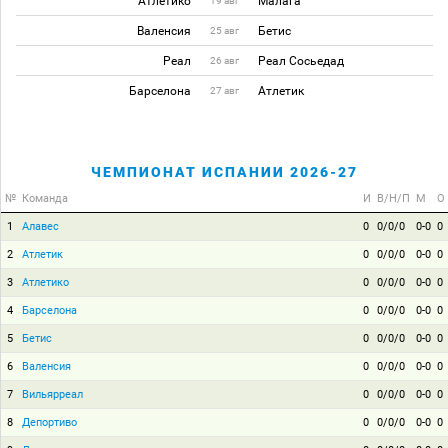
Атлетико
Малага
19 авг
Валенсия
Бетис
25 авг
Реал
Реал Сосьедад
26 авг
Барселона
Атлетик
27 авг
ЧЕМПИОНАТ ИСПАНИИ 2026-27
№
Команда
И
В/Н/П
М
О
1
Алавес
0
0/0/0
0-0
0
2
Атлетик
0
0/0/0
0-0
0
3
Атлетико
0
0/0/0
0-0
0
4
Барселона
0
0/0/0
0-0
0
5
Бетис
0
0/0/0
0-0
0
6
Валенсия
0
0/0/0
0-0
0
7
Вильярреал
0
0/0/0
0-0
0
8
Депортиво
0
0/0/0
0-0
0