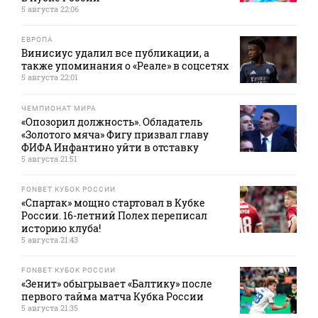
5 августа 22:06
ЕВРОПА
Винисиус удалил все публикации, а
также упоминания о «Реале» в соцсетях
5 августа 22:01
ЧЕМПИОНАТ МИРА
«Опозорил должность». Обладатель
«Золотого мяча» Фигу призвал главу
ФИФА Инфантино уйти в отставку
5 августа 21:51
FONBET КУБОК РОССИИ
«Спартак» мощно стартовал в Кубке
России. 16-летний Полех переписал
историю клуба!
5 августа 21:43
FONBET КУБОК РОССИИ
«Зенит» обыгрывает «Балтику» после
первого тайма матча Кубка России
5 августа 21:35