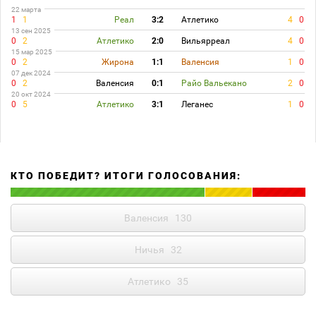
22 марта
1
1
Реал
3:2
Атлетико
4
0
13 сен 2025
0
2
Атлетико
2:0
Вильярреал
4
0
15 мар 2025
0
2
Жирона
1:1
Валенсия
1
0
07 дек 2024
0
2
Валенсия
0:1
Райо Вальекано
2
0
20 окт 2024
0
5
Атлетико
3:1
Леганес
1
0
КТО ПОБЕДИТ? ИТОГИ ГОЛОСОВАНИЯ:
Валенсия
130
Ничья
32
Атлетико
35