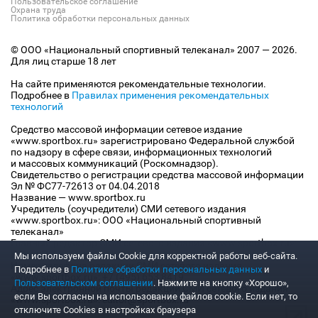
Пользовательское соглашение
Охрана труда
Политика обработки персональных данных
© ООО «Национальный спортивный телеканал» 2007 — 2026.
Для лиц старше 18 лет
На сайте применяются рекомендательные технологии.
Подробнее в
Правилах применения рекомендательных
технологий
Средство массовой информации сетевое издание
«www.sportbox.ru» зарегистрировано Федеральной службой
по надзору в сфере связи, информационных технологий
и массовых коммуникаций (Роскомнадзор).
Свидетельство о регистрации средства массовой информации
Эл № ФС77-72613 от 04.04.2018
Название — www.sportbox.ru
Учредитель (соучредители) СМИ сетевого издания
«www.sportbox.ru»: ООО «Национальный спортивный
телеканал»
Главный редактор СМИ сетевого издания «www.sportbox.ru»:
Конов В.А.
Мы используем файлы Сookie для корректной работы веб-сайта.
Номер телефона редакции СМИ сетевого издания
Подробнее в
Политике обработки персональных данных
и
«www.sportbox.ru»: +7 (495) 653 8419
Пользовательском соглашении
. Нажмите на кнопку «Хорошо»,
Адрес электронной почты редакции СМИ сетевого издания
если Вы согласны на использование файлов cookie. Если нет, то
«www.sportbox.ru»: editor@sportbox.ru
отключите Cookies в настройках браузера