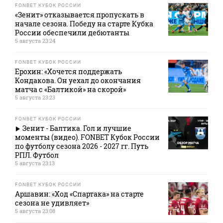
FONBET КУБОК РОССИИ
«Зенит» отказывается пропускать в
начале сезона. Победу на старте Кубка
России обеспечили дебютанты
5 августа 23:24
FONBET КУБОК РОССИИ
Ерохин: «Хочется поддержать
Кондакова. Он уехал до окончания
матча с «Балтикой» на скорой»
5 августа 23:23
FONBET КУБОК РОССИИ
Зенит - Балтика. Гол и лучшие
моменты (видео). FONBET Кубок России
по футболу сезона 2026 - 2027 гг. Путь
РПЛ. Футбол
5 августа 23:13
FONBET КУБОК РОССИИ
Аршавин: «Ход «Спартака» на старте
сезона не удивляет»
5 августа 23:08