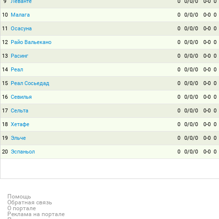
9
Леванте
0
0/0/0
0-0
0
10
Малага
0
0/0/0
0-0
0
11
Осасуна
0
0/0/0
0-0
0
12
Райо Вальекано
0
0/0/0
0-0
0
13
Расинг
0
0/0/0
0-0
0
14
Реал
0
0/0/0
0-0
0
15
Реал Сосьедад
0
0/0/0
0-0
0
16
Севилья
0
0/0/0
0-0
0
17
Сельта
0
0/0/0
0-0
0
18
Хетафе
0
0/0/0
0-0
0
19
Эльче
0
0/0/0
0-0
0
20
Эспаньол
0
0/0/0
0-0
0
Помощь
Обратная связь
О портале
Реклама на портале