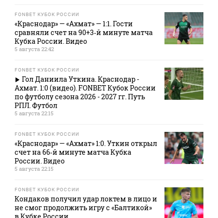
FONBET КУБОК РОССИИ
«Краснодар» — «Ахмат» — 1:1. Гости
сравняли счет на 90+3‑й минуте матча
Кубка России. Видео
5 августа 22:42
FONBET КУБОК РОССИИ
Гол Даниила Уткина. Краснодар -
Ахмат. 1:0 (видео). FONBET Кубок России
по футболу сезона 2026 - 2027 гг. Путь
РПЛ. Футбол
5 августа 22:15
FONBET КУБОК РОССИИ
«Краснодар» — «Ахмат» 1:0. Уткин открыл
счет на 66‑й минуте матча Кубка
России. Видео
5 августа 22:15
FONBET КУБОК РОССИИ
Кондаков получил удар локтем в лицо и
не смог продолжить игру с «Балтикой»
в Кубке России