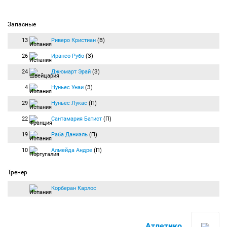
Запасные
13
Риверо Кристиан
(В)
26
Ирансо Рубо
(З)
24
Джюмарт Эрай
(З)
4
Нуньес Унаи
(З)
29
Нуньес Лукас
(П)
22
Сантамария Батист
(П)
19
Раба Даниэль
(П)
10
Алмейда Андре
(П)
Тренер
Корберан Карлос
Атлетико