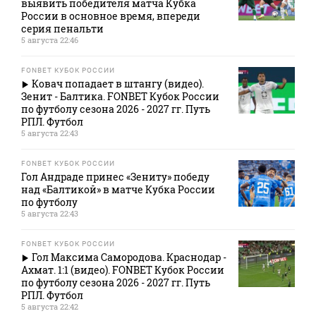
выявить победителя матча Кубка
России в основное время, впереди
серия пенальти
5 августа 22:46
FONBET КУБОК РОССИИ
Ковач попадает в штангу (видео).
Зенит - Балтика. FONBET Кубок России
по футболу сезона 2026 - 2027 гг. Путь
РПЛ. Футбол
5 августа 22:43
FONBET КУБОК РОССИИ
Гол Андраде принес «Зениту» победу
над «Балтикой» в матче Кубка России
по футболу
5 августа 22:43
FONBET КУБОК РОССИИ
Гол Максима Самородова. Краснодар -
Ахмат. 1:1 (видео). FONBET Кубок России
по футболу сезона 2026 - 2027 гг. Путь
РПЛ. Футбол
5 августа 22:42