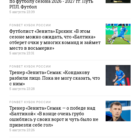
по футболу сезона 2026 - 2027 гг. Путь
РПЛ. Футбол
5 августа 23:39
FONBET КУБОК РОССИИ
Футболист «Зенита» Ерохин: «В этом
сезоне можно ожидать, что «Балтика»
отберет очки у многих команд и займет
место в восьмерке»
5 августа 23:31
FONBET КУБОК РОССИИ
Тренер «Зенита» Семак: «Кондакову
разбили лицо. Пока не могу сказать, что
с ним»
5 августа 23:28
FONBET КУБОК РОССИИ
Тренер «Зенита» Семак — о победе над
«Балтикой»: «В конце очень грубо
ошиблись у своих ворот и чуть было не
привезли себе гол»
5 августа 23:26