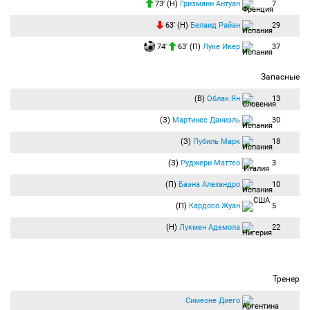
73′ (Н)
Гризманн Антуан
7
63′ (Н)
Белаид Райан
29
74′
63′ (П)
Луке Икер
37
Запасные
(В)
Облак Ян
13
(З)
Мартинес Даниэль
30
(З)
Пубиль Марк
18
(З)
Руджери Маттео
3
(П)
Баэна Алехандро
10
(П)
Кардосо Жуан
5
(Н)
Лукмен Адемола
22
Тренер
Симеоне Диего