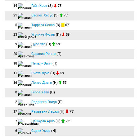
14
Гайя Хосе
(З)
73′
21
Васкес Хесус
(З)
73′
5
Таррега Сесар
(З)
67′
23
Угринич Филип
(П)
59′
9
Дуро Уго
(П)
59′
20
Саравия Ренцо
(П)
18
Пепелу Вайя
(П)
11
Риоха Луис
(П)
59′
16
Лопес Диего
(Н)
59′
8
Герра Хави
(П)
2
Родригес Гвидо
(П)
17
Рамазани Ларжи
(Н)
73′
7
Данжума Арно
(Н)
73′
6
Садик Умар
(Н)