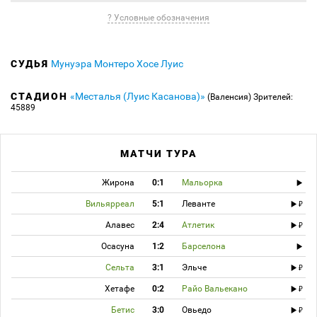
? Условные обозначения
СУДЬЯ
Мунуэра Монтеро Хосе Луис
СТАДИОН
«Месталья (Луис Касанова)»
(Валенсия)
Зрителей:
45889
МАТЧИ ТУРА
Жирона
0:1
Мальорка
Вильярреал
5:1
Леванте
Алавес
2:4
Атлетик
Осасуна
1:2
Барселона
Сельта
3:1
Эльче
Хетафе
0:2
Райо Вальекано
Бетис
3:0
Овьедо