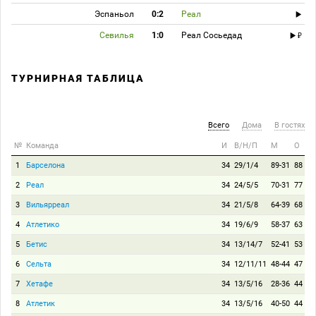
Эспаньол
0:2
Реал
Севилья
1:0
Реал Сосьедад
ТУРНИРНАЯ ТАБЛИЦА
Всего
Дома
В гостях
№
Команда
И
В/Н/П
М
О
1
Барселона
34
29/1/4
89-31
88
2
Реал
34
24/5/5
70-31
77
3
Вильярреал
34
21/5/8
64-39
68
4
Атлетико
34
19/6/9
58-37
63
5
Бетис
34
13/14/7
52-41
53
6
Сельта
34
12/11/11
48-44
47
7
Хетафе
34
13/5/16
28-36
44
8
Атлетик
34
13/5/16
40-50
44