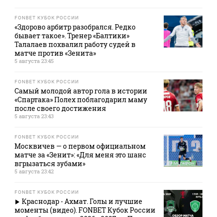
FONBET КУБОК РОССИИ
«Здорово арбитр разобрался. Редко
бывает такое». Тренер «Балтики»
Талалаев похвалил работу судей в
матче против «Зенита»
5 августа 23:45
FONBET КУБОК РОССИИ
Самый молодой автор гола в истории
«Спартака» Полех поблагодарил маму
после своего достижения
5 августа 23:43
FONBET КУБОК РОССИИ
Москвичев — о первом официальном
матче за «Зенит»: «Для меня это шанс
вгрызаться зубами»
5 августа 23:42
FONBET КУБОК РОССИИ
Краснодар - Ахмат. Голы и лучшие
моменты (видео). FONBET Кубок России