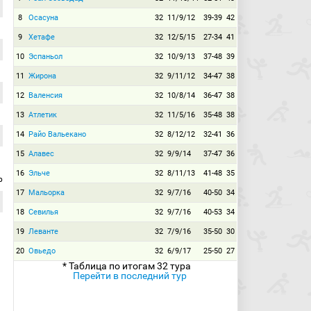
8
Осасуна
32
11/9/12
39-39
42
9
Хетафе
32
12/5/15
27-34
41
10
Эспаньол
32
10/9/13
37-48
39
11
Жирона
32
9/11/12
34-47
38
12
Валенсия
32
10/8/14
36-47
38
13
Атлетик
32
11/5/16
35-48
38
14
Райо Вальекано
32
8/12/12
32-41
36
15
Алавес
32
9/9/14
37-47
36
16
Эльче
32
8/11/13
41-48
35
р
17
Мальорка
32
9/7/16
40-50
34
18
Севилья
32
9/7/16
40-53
34
19
Леванте
32
7/9/16
35-50
30
20
Овьедо
32
6/9/17
25-50
27
* Таблица по итогам 32 тура
Перейти в последний тур