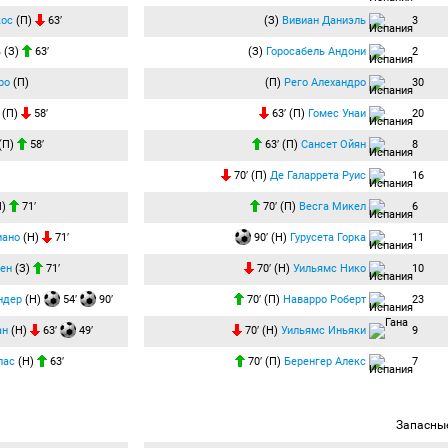
кос
(П)
63′
(З)
Вивиан Даниэль
3
ь
(З)
63′
(З)
Горосабель Андони
2
ро
(П)
(П)
Рего Алехандро
30
(П)
58′
63′ (П)
Гомес Унаи
20
(П)
58′
63′ (П)
Сансет Ойян
8
70′ (П)
Де Галаррета Руис
16
П)
71′
70′ (П)
Весга Микел
6
иано
(Н)
71′
90′ (Н)
Гурусета Горка
11
ен
(З)
71′
70′ (Н)
Уильямс Нико
10
ндер
(Н)
54′
90′
70′ (П)
Наварро Роберт
23
ан
(Н)
63′
49′
70′ (Н)
Уильямс Иньяки
9
лас
(Н)
63′
70′ (П)
Беренгер Алекс
7
Запасны