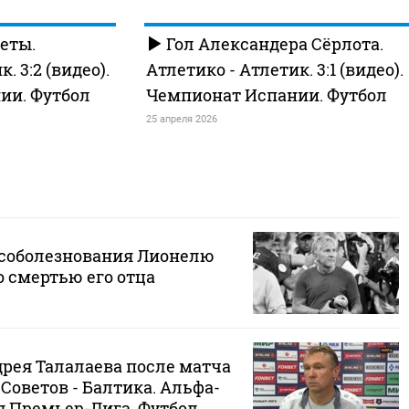
еты.
Гол Александера Сёрлота.
. 3:2 (видео).
Атлетико - Атлетик. 3:1 (видео).
ии. Футбол
Чемпионат Испании. Футбол
25 апреля 2026
 соболезнования Лионелю
о смертью его отца
рея Талалаева после матча
 Советов - Балтика. Альфа-
я Премьер-Лига. Футбол