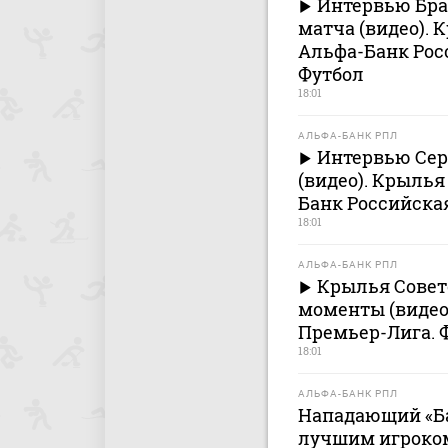
Интервью Бра
матча (видео). 
Альфа-Банк Рос
Футбол
18:01
АЛЬФА-БАНК РПЛ
Интервью Сер
(видео). Крылья
Банк Российска
18:01
АЛЬФА-БАНК РПЛ
Крылья Совето
моменты (видео
Премьер-Лига. 
18:01
АЛЬФА-БАНК РПЛ
Нападающий «Б
лучшим игроко