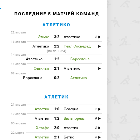
ПОСЛЕДНИЕ 5 МАТЧЕЙ КОМАНД
АТЛЕТИКО
22 апреля
Эльче
3:2
Атлетико
18 апреля
Атлетико
2:2
Реал Сосьедад
(по пен. 3:4)
14 апреля
Атлетико
1:2
Барселона
11 апреля
Севилья
2:1
Атлетико
08 апреля
Барселона
0:2
Атлетико
АТЛЕТИК
21 апреля
Атлетик
1:0
Осасуна
12 апреля
Атлетик
1:2
Вильярреал
05 апреля
Хетафе
2:0
Атлетик
22 марта
Атлетик
2:1
Бетис