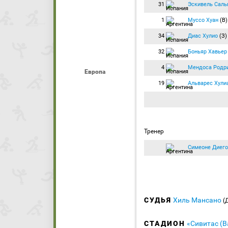
31
Эскивель Саль
1
Муссо Хуан
(В)
34
Диас Хулио
(З)
32
Боньяр Хавьер
4
Мендоса Родр
Европа
19
Альварес Хули
Тренер
Симеоне Диего
СУДЬЯ
Хиль Мансано
(
СТАДИОН
«Сивитас (