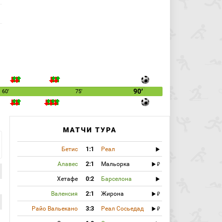
90′
60′
75′
МАТЧИ ТУРА
Бетис
1:1
Реал
Алавес
2:1
Мальорка
Хетафе
0:2
Барселона
Валенсия
2:1
Жирона
Райо Вальекано
3:3
Реал Сосьедад