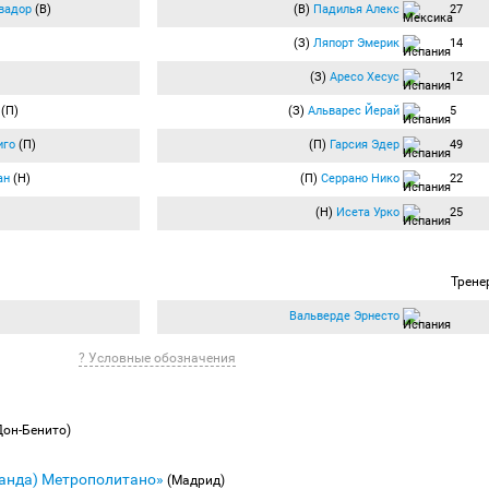
вадор
(В)
(В)
Падилья Алекс
27
(З)
Ляпорт Эмерик
14
(З)
Аресо Хесус
12
(П)
(З)
Альварес Йерай
5
иго
(П)
(П)
Гарсия Эдер
49
ан
(Н)
(П)
Серрано Нико
22
(Н)
Исета Урко
25
Трене
Вальверде Эрнесто
? Условные обозначения
Дон-Бенито)
Ванда) Метрополитано»
(Мадрид)