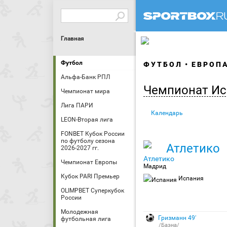
Главная
Футбол
ФУТБОЛ
ЕВРОП
Альфа-Банк РПЛ
Чемпионат Ис
Чемпионат мира
Лига ПАРИ
Календарь
LEON-Вторая лига
FONBET Кубок России
по футболу сезона
Атлетико
2026-2027 гг.
Чемпионат Европы
Мадрид
Кубок PARI Премьер
Испания
OLIMPBET Суперкубок
России
Молодежная
Гризманн 49′
футбольная лига
/Баэна/