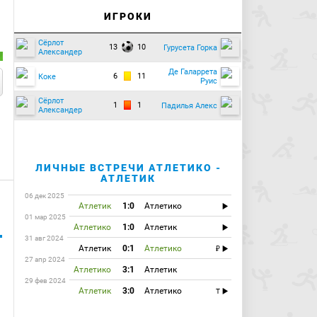
ИГРОКИ
Сёрлот
13
10
Гурусета Горка
Александер
Де Галаррета
6
11
Коке
Руис
Сёрлот
1
1
Падилья Алекс
Александер
ЛИЧНЫЕ ВСТРЕЧИ АТЛЕТИКО -
АТЛЕТИК
06 дек 2025
Атлетик
1:0
Атлетико
01 мар 2025
Атлетико
1:0
Атлетик
31 авг 2024
Атлетик
0:1
Атлетико
27 апр 2024
Атлетико
3:1
Атлетик
29 фев 2024
Атлетик
3:0
Атлетико
T