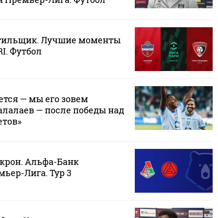
стильщик. Лучшие моменты
RI. Футбол
ется — мы его зовем
алалаев — после победы над
етов»
Акрон. Альфа-Банк
ьер-Лига. Тур 3