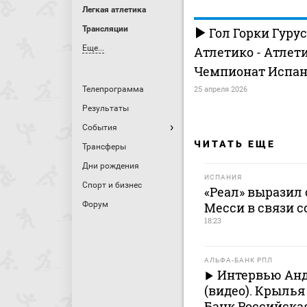
Легкая атлетика
Трансляции
Гол Горки Гурус
Еще...
Атлетико - Атлетик
Чемпионат Испан
Телепрограмма
25 апреля 2026
Результаты
События
ЧИТАТЬ ЕЩЕ
Трансферы
Дни рождения
ИСПАНИЯ
Спорт и бизнес
«Реал» выразил
Форум
Месси в связи с
18:23
АЛЬФА-БАНК РПЛ
Интервью Анд
(видео). Крылья
Банк Российска