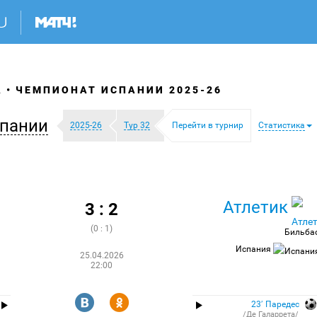
А
ЧЕМПИОНАТ ИСПАНИИ 2025-26
пании
2025-26
Тур 32
Перейти в турнир
Статистика
Атлетик
3 : 2
(0 : 1)
Бильба
Испания
25.04.2026
22:00
R
Y
23′ Паредес
/Де Галаррета/