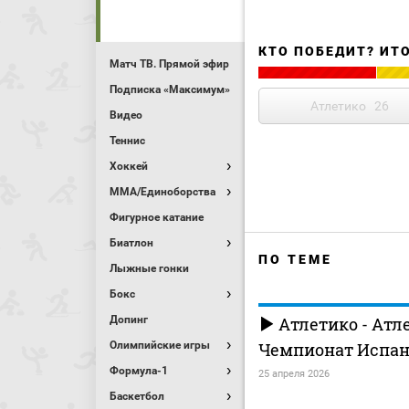
КТО ПОБЕДИТ? ИТ
Матч ТВ. Прямой эфир
Подписка «Максимум»
Атлетико
26
Видео
Теннис
Хоккей
MMA/Единоборства
Фигурное катание
Биатлон
ПО ТЕМЕ
Лыжные гонки
Бокс
Допинг
Атлетико - Атл
Олимпийские игры
Чемпионат Испани
Формула-1
25 апреля 2026
Баскетбол