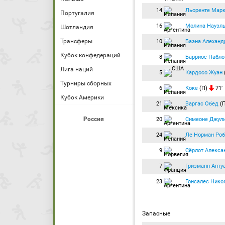
14
Льоренте Мар
Португалия
16
Молина Науэл
Шотландия
Трансферы
10
Баэна Алеханд
Кубок конфедераций
8
Барриос Пабло
Лига наций
5
Кардосо Жуан
Турниры сборных
6
Коке
(П)
71′
Кубок Америки
21
Варгас Обед
(
Россия
20
Симеоне Джул
24
Ле Норман Роб
9
Сёрлот Алекса
7
Гризманн Анту
23
Гонсалес Нико
Запасные