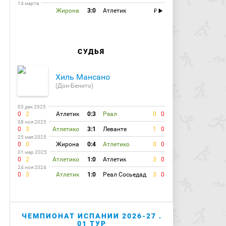
14 марта
Жирона
3:0
Атлетик
СУДЬЯ
Хиль Мансано
(Дон-Бенито)
03 дек 2025
0
2
Атлетик
0:3
Реал
0
0
08 ноя 2025
0
3
Атлетико
3:1
Леванте
1
0
25 мая 2025
0
0
Жирона
0:4
Атлетико
0
0
01 мар 2025
0
2
Атлетико
1:0
Атлетик
3
0
24 ноя 2024
0
3
Атлетик
1:0
Реал Сосьедад
3
0
ЧЕМПИОНАТ ИСПАНИИ 2026-27 .
01 ТУР