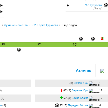
90′ Гурусета
/Рего/
я
Лучшие моменты
3:2. Горка Гурусета
Еще видео
45′
15′
30′
Атлетик
(В)
Симон Унай
1
З)
63′ (З)
Берчиче Юри
17
(З)
63′ (З)
Бойро Адама
19
ео
(З)
23′ (З)
Паредес Айртон
4