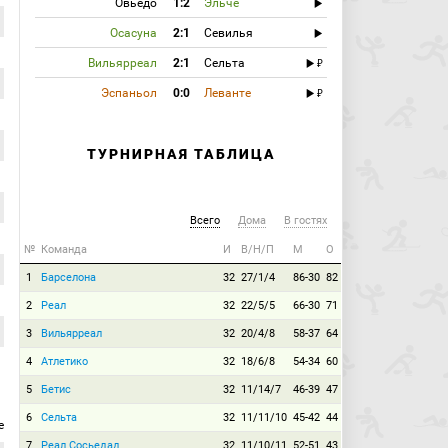
Овьедо
1:2
Эльче
Осасуна
2:1
Севилья
Вильярреал
2:1
Сельта
Эспаньол
0:0
Леванте
ТУРНИРНАЯ ТАБЛИЦА
Всего
Дома
В гостях
№
Команда
И
В/Н/П
М
О
1
Барселона
32
27/1/4
86-30
82
2
Реал
32
22/5/5
66-30
71
3
Вильярреал
32
20/4/8
58-37
64
4
Атлетико
32
18/6/8
54-34
60
5
Бетис
32
11/14/7
46-39
47
6
Сельта
32
11/11/10
45-42
44
е
7
Реал Сосьедад
32
11/10/11
52-51
43