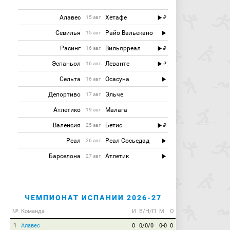
Алавес
Хетафе
15 авг
Севилья
Райо Вальекано
15 авг
Расинг
Вильярреал
16 авг
Эспаньол
Леванте
16 авг
Сельта
Осасуна
16 авг
Депортиво
Эльче
17 авг
Атлетико
Малага
19 авг
Валенсия
Бетис
25 авг
Реал
Реал Сосьедад
26 авг
Барселона
Атлетик
27 авг
ЧЕМПИОНАТ ИСПАНИИ 2026-27
№
Команда
И
В/Н/П
М
О
1
Алавес
0
0/0/0
0-0
0