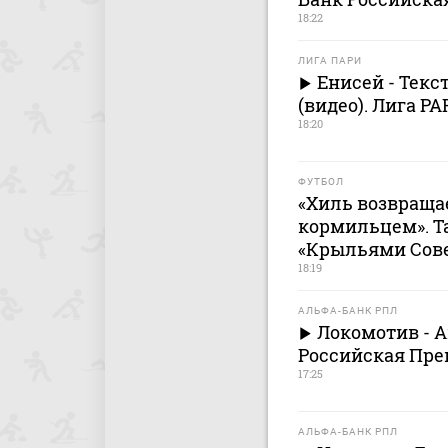
18:22
ЛИГА ПАРИ
Енисей - Тек
(видео). Лига PA
18:20
ФУТБОЛ
«Хиль возвраща
кормильцем». Т
«Крыльями Сов
18:19
АЛЬФА-БАНК РПЛ
Локомотив - 
Российская Прем
17:25
АЛЬФА-БАНК РПЛ