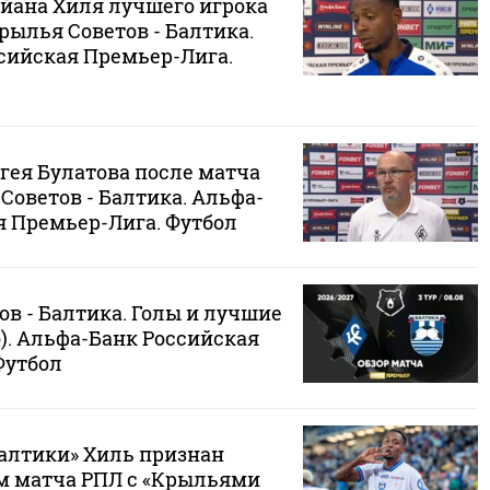
йана Хиля лучшего игрока
Крылья Советов - Балтика.
сийская Премьер-Лига.
гея Булатова после матча
 Советов - Балтика. Альфа-
я Премьер-Лига. Футбол
в - Балтика. Голы и лучшие
). Альфа-Банк Российская
Футбол
алтики» Хиль признан
м матча РПЛ с «Крыльями