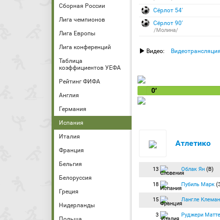
Сборная России
Сёрлот 54′
Лига чемпионов
Сёрлот 90′
/Молина/
Лига Европы
Лига конференций
Видео:
Видеотрансляци
Таблица
коэффициентов УЕФА
Рейтинг ФИФА
0′
Англия
Германия
Испания
Италия
Атлетико
Франция
Бельгия
13
Облак Ян
(В)
Белоруссия
18
Пубиль Марк
(
Греция
15
Лангле Клеман
Нидерланды
3
Руджери Матт
Польша