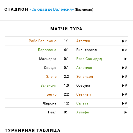
СТАДИОН
«Сьюдад де Валенсия»
(Валенсия)
МАТЧИ ТУРА
Райо Вальекано
1:1
Атлетик
Барселона
4:1
Вильярреал
Мальорка
0:1
Реал Сосьедад
Овьедо
0:1
Атлетико
Эльче
2:2
Эспаньол
Валенсия
1:0
Осасуна
Бетис
2:2
Севилья
Жирона
1:2
Сельта
Реал
0:1
Хетафе
ТУРНИРНАЯ ТАБЛИЦА