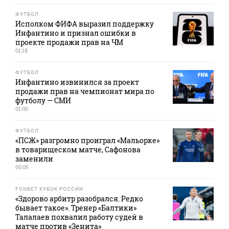
ФУТБОЛ
Исполком ФИФА выразил поддержку
Инфантино и признал ошибки в
проекте продажи прав на ЧМ
01:18
ФУТБОЛ
Инфантино извинился за проект
продажи прав на чемпионат мира по
футболу — СМИ
01:00
ФУТБОЛ
«ПСЖ» разгромно проиграл «Мальорке»
в товарищеском матче, Сафонова
заменили
00:05
FONBET КУБОК РОССИИ
«Здорово арбитр разобрался. Редко
бывает такое». Тренер «Балтики»
Талалаев похвалил работу судей в
матче против «Зенита»