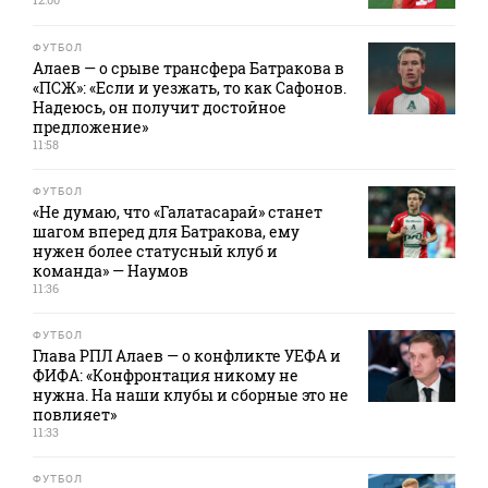
ФУТБОЛ
Алаев — о срыве трансфера Батракова в
«ПСЖ»: «Если и уезжать, то как Сафонов.
Надеюсь, он получит достойное
предложение»
11:58
ФУТБОЛ
«Не думаю, что «Галатасарай» станет
шагом вперед для Батракова, ему
нужен более статусный клуб и
команда» — Наумов
11:36
ФУТБОЛ
Глава РПЛ Алаев — о конфликте УЕФА и
ФИФА: «Конфронтация никому не
нужна. На наши клубы и сборные это не
повлияет»
11:33
ФУТБОЛ