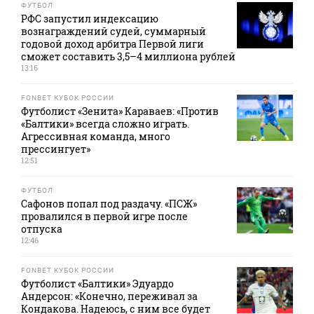
ФУТБОЛ
РФС запустил индексацию
вознаграждений судей, суммарный
годовой доход арбитра Первой лиги
сможет составить 3,5–4 миллиона рублей
13:16
FONBET КУБОК РОССИИ
Футболист «Зенита» Караваев: «Против
«Балтики» всегда сложно играть.
Агрессивная команда, много
прессингует»
12:51
ФУТБОЛ
Сафонов попал под раздачу. «ПСЖ»
провалился в первой игре после
отпуска
12:46
FONBET КУБОК РОССИИ
Футболист «Балтики» Эдуардо
Андерсон: «Конечно, переживал за
Кондакова. Надеюсь, с ним все будет