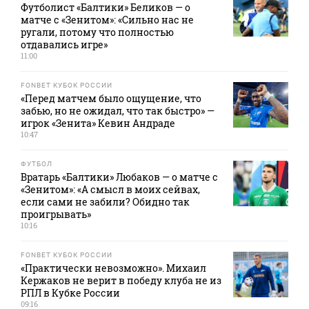
Футболист «Балтики» Беликов — о
матче с «Зенитом»: «Сильно нас не
ругали, потому что полностью
отдавались игре»
11:00
FONBET КУБОК РОССИИ
«Перед матчем было ощущение, что
забью, но не ожидал, что так быстро» —
игрок «Зенита» Кевин Андраде
10:47
ФУТБОЛ
Вратарь «Балтики» Любаков — о матче с
«Зенитом»: «А смысл в моих сейвах,
если сами не забили? Обидно так
проигрывать»
10:16
FONBET КУБОК РОССИИ
«Практически невозможно». Михаил
Кержаков не верит в победу клуба не из
РПЛ в Кубке России
09:16