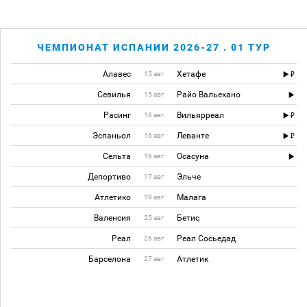
ЧЕМПИОНАТ ИСПАНИИ 2026-27 . 01 ТУР
Алавес
Хетафе
15 авг
Севилья
Райо Вальекано
15 авг
Расинг
Вильярреал
16 авг
Эспаньол
Леванте
16 авг
Сельта
Осасуна
16 авг
Депортиво
Эльче
17 авг
Атлетико
Малага
19 авг
Валенсия
Бетис
25 авг
Реал
Реал Сосьедад
26 авг
Барселона
Атлетик
27 авг