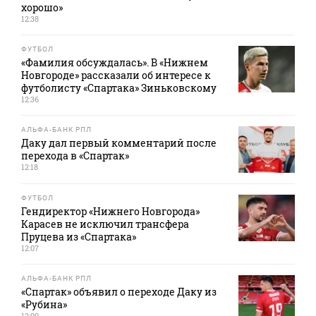
хорошо»
12:38
ФУТБОЛ
«Фамилия обсуждалась». В «Нижнем
Новгороде» рассказали об интересе к
футболисту «Спартака» Зиньковскому
12:36
АЛЬФА-БАНК РПЛ
Даку дал первый комментарий после
перехода в «Спартак»
12:18
ФУТБОЛ
Гендиректор «Нижнего Новгорода»
Карасев не исключил трансфера
Пруцева из «Спартака»
12:07
АЛЬФА-БАНК РПЛ
«Спартак» объявил о переходе Даку из
«Рубина»
12:00