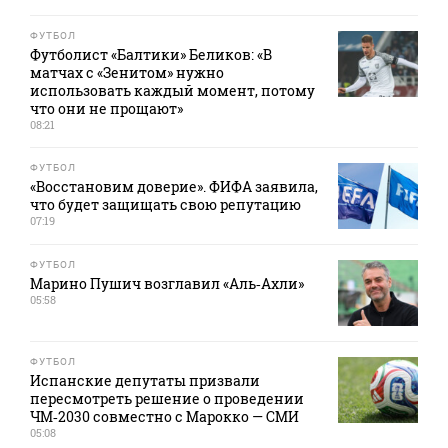
ФУТБОЛ
Футболист «Балтики» Беликов: «В
матчах с «Зенитом» нужно
использовать каждый момент, потому
что они не прощают»
08:21
ФУТБОЛ
«Восстановим доверие». ФИФА заявила,
что будет защищать свою репутацию
07:19
ФУТБОЛ
Марино Пушич возглавил «Аль‑Ахли»
05:58
ФУТБОЛ
Испанские депутаты призвали
пересмотреть решение о проведении
ЧМ‑2030 совместно с Марокко — СМИ
05:08