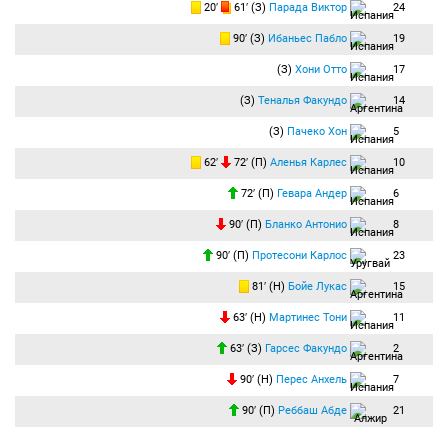
20′
61′ (З)
Парада Виктор
24
90′ (З)
Ибаньес Пабло
19
(З)
Хони Отто
17
(З)
Теналья Факундо
14
(З)
Пачеко Хон
5
62′
72′ (П)
Аленья Карлес
10
72′ (П)
Гевара Андер
6
90′ (П)
Бланко Антонио
8
90′ (П)
Протесони Карлос
23
81′ (Н)
Бойе Лукас
15
63′ (Н)
Мартинес Тони
11
63′ (З)
Гарсес Факундо
2
90′ (Н)
Перес Анхель
7
90′ (П)
Реббаш Абде
21