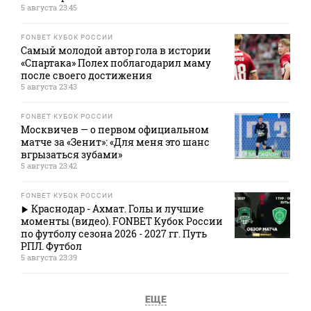
5 августа 23:45
FONBET КУБОК РОССИИ
Самый молодой автор гола в истории
«Спартака» Полех поблагодарил маму
после своего достижения
5 августа 23:43
FONBET КУБОК РОССИИ
Москвичев — о первом официальном
матче за «Зенит»: «Для меня это шанс
вгрызаться зубами»
5 августа 23:42
FONBET КУБОК РОССИИ
Краснодар - Ахмат. Голы и лучшие
моменты (видео). FONBET Кубок России
по футболу сезона 2026 - 2027 гг. Путь
РПЛ. Футбол
5 августа 23:39
ЕЩЕ