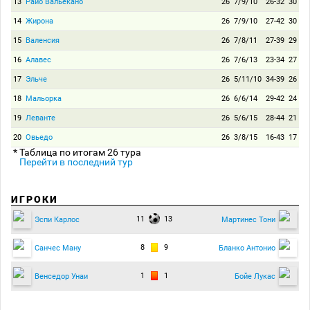
13
Райо Вальекано
26
7/9/10
26-32
30
14
Жирона
26
7/9/10
27-42
30
15
Валенсия
26
7/8/11
27-39
29
16
Алавес
26
7/6/13
23-34
27
17
Эльче
26
5/11/10
34-39
26
18
Мальорка
26
6/6/14
29-42
24
19
Леванте
26
5/6/15
28-44
21
20
Овьедо
26
3/8/15
16-43
17
* Таблица по итогам 26 тура
Перейти в последний тур
ИГРОКИ
11
13
Эспи Карлос
Мартинес Тони
8
9
Санчес Ману
Бланко Антонио
1
1
Венседор Унаи
Бойе Лукас