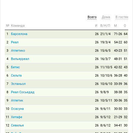
Всего
Дома
В гостях
№
Команда
И
В/Н/П
М
О
1
Барселона
26
21/1/4
71-26
64
2
Реал
26
19/3/4
54-22
60
3
Атлетико
26
15/6/5
43-23
51
4
Вильярреал
26
16/3/7
48-31
51
5
Бетис
26
11/10/5
42-32
43
6
Сельта
26
10/10/6
36-28
40
7
Эспаньол
26
10/6/10
33-39
36
8
Реал Сосьедад
26
9/8/9
38-38
35
9
Атлетик
26
10/5/11
30-36
35
10
Осасуна
26
9/6/11
30-30
33
11
Хетафе
26
9/5/12
21-29
32
12
Севилья
26
8/6/12
34-41
30