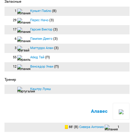
Запасные
1
Куньят Пабло
(В)
29
Перес Начо
(З)
17
Гарсия Виктор
(З)
6
Пампин Диего
(З)
3
Маттурро Алан
(З)
55
Абед Тай
(П)
12
Венседор Унаи
(П)
Тренер
Каштру Луиш
Алавес
88′ (В)
Сивера Антонио
1