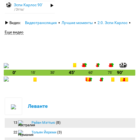
Эспи Карлос 90′
/Этта/
Видео:
Видеотрансляция
Лучшие моменты
2:0. Эспи Карлос
Еще видео
0′
45′
90′
15′
30′
60′
75′
Леванте
13
Райан Мэттью
(В)
22
Тольян Йереми
(З)