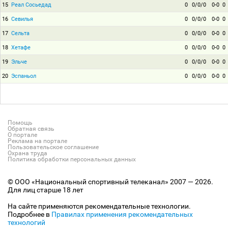
15
Реал Сосьедад
0
0/0/0
0-0
0
16
Севилья
0
0/0/0
0-0
0
17
Сельта
0
0/0/0
0-0
0
18
Хетафе
0
0/0/0
0-0
0
19
Эльче
0
0/0/0
0-0
0
20
Эспаньол
0
0/0/0
0-0
0
Помощь
Обратная связь
О портале
Реклама на портале
Пользовательское соглашение
Охрана труда
Политика обработки персональных данных
© ООО «Национальный спортивный телеканал» 2007 — 2026.
Для лиц старше 18 лет
На сайте применяются рекомендательные технологии.
Подробнее в
Правилах применения рекомендательных
технологий