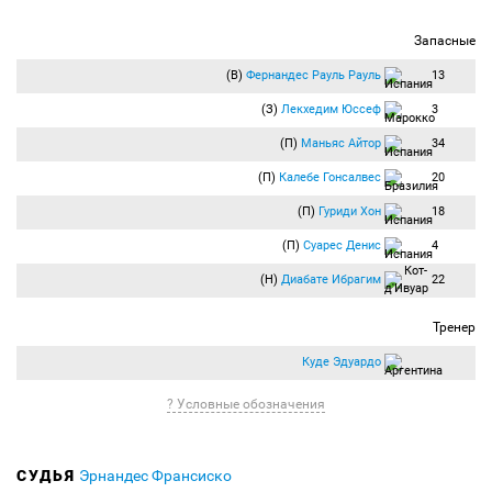
Запасные
(В)
Фернандес Рауль Рауль
13
(З)
Лекхедим Юссеф
3
(П)
Маньяс Айтор
34
(П)
Калебе Гонсалвес
20
(П)
Гуриди Хон
18
(П)
Суарес Денис
4
(Н)
Диабате Ибрагим
22
Тренер
Куде Эдуардо
? Условные обозначения
СУДЬЯ
Эрнандес Франсиско