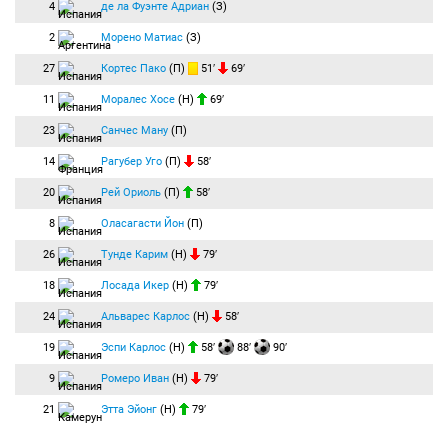
4
де ла Фуэнте Адриан
(З)
2
Морено Матиас
(З)
27
Кортес Пако
(П)
51′
69′
11
Моралес Хосе
(Н)
69′
23
Санчес Ману
(П)
14
Рагубер Уго
(П)
58′
20
Рей Ориоль
(П)
58′
8
Оласагасти Йон
(П)
26
Тунде Карим
(Н)
79′
18
Лосада Икер
(Н)
79′
24
Альварес Карлос
(Н)
58′
19
Эспи Карлос
(Н)
58′
88′
90′
9
Ромеро Иван
(Н)
79′
21
Этта Эйонг
(Н)
79′