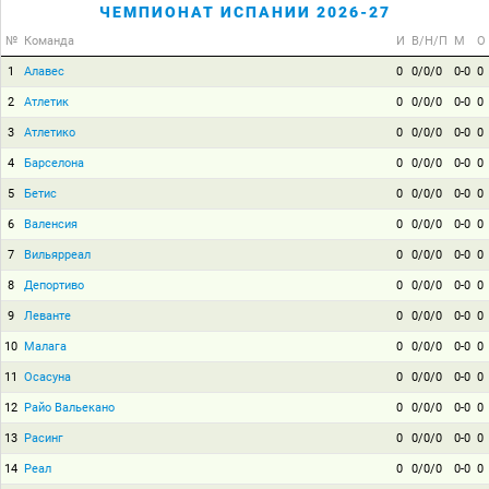
ЧЕМПИОНАТ ИСПАНИИ 2026-27
№
Команда
И
В/Н/П
М
О
1
Алавес
0
0/0/0
0-0
0
2
Атлетик
0
0/0/0
0-0
0
3
Атлетико
0
0/0/0
0-0
0
4
Барселона
0
0/0/0
0-0
0
5
Бетис
0
0/0/0
0-0
0
6
Валенсия
0
0/0/0
0-0
0
7
Вильярреал
0
0/0/0
0-0
0
8
Депортиво
0
0/0/0
0-0
0
9
Леванте
0
0/0/0
0-0
0
10
Малага
0
0/0/0
0-0
0
11
Осасуна
0
0/0/0
0-0
0
12
Райо Вальекано
0
0/0/0
0-0
0
13
Расинг
0
0/0/0
0-0
0
14
Реал
0
0/0/0
0-0
0