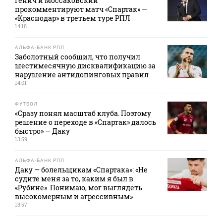
Генич и Моссаковский
прокомментируют матч «Спартак» —
«Краснодар» в третьем туре РПЛ
14:18
АЛЬФА-БАНК РПЛ
Заболотный сообщил, что получил
шестимесячную дисквалификацию за
нарушение антидопинговых правил
14:01
ФУТБОЛ
«Сразу понял масштаб клуба. Поэтому
решение о переходе в «Спартак» далось
быстро» — Даку
13:59
АЛЬФА-БАНК РПЛ
Даку — болельщикам «Спартака»: «Не
судите меня за то, каким я был в
«Рубине». Понимаю, мог выглядеть
высокомерным и агрессивным»
13:57