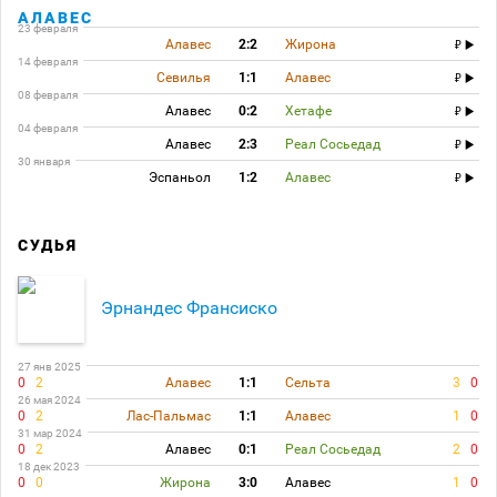
АЛАВЕС
23 февраля
Алавес
2:2
Жирона
14 февраля
Севилья
1:1
Алавес
08 февраля
Алавес
0:2
Хетафе
04 февраля
Алавес
2:3
Реал Сосьедад
30 января
Эспаньол
1:2
Алавес
СУДЬЯ
Эрнандес Франсиско
27 янв 2025
0
2
Алавес
1:1
Сельта
3
0
26 мая 2024
0
2
Лас-Пальмас
1:1
Алавес
1
0
31 мар 2024
0
2
Алавес
0:1
Реал Сосьедад
2
0
18 дек 2023
0
0
Жирона
3:0
Алавес
1
0