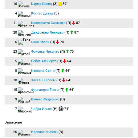
16
Карму Давид
(З)
39′
4
Костас Давид
(З)
11
Коломбатто Сантьяго
(П)
87′
20
Дендонкер Леандер
(П)
87′
6
Сибо Кваси
(П)
70′
23
Фонсека Николас
(П)
70′
5
Рейна Альберто
(П)
64′
8
Касорла Санти
(П)
64′
10
Хассан Хессем
(Н)
64′
15
Фернандес Тьяго
(П)
64′
9
Виньяс Федерико
(Н)
7
Чайра Ильяс
(Н)
74′
Запасные
26
Нарваэс Мигель
(В)