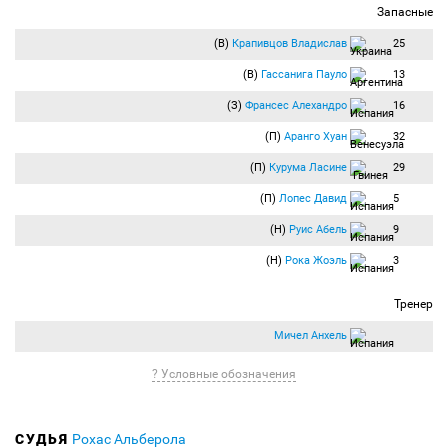
Запасные
(В)
Крапивцов Владислав
25
(В)
Гассанига Пауло
13
(З)
Франсес Алехандро
16
(П)
Аранго Хуан
32
(П)
Курума Ласине
29
(П)
Лопес Давид
5
(Н)
Руис Абель
9
(Н)
Рока Жоэль
3
Тренер
Мичел Анхель
? Условные обозначения
СУДЬЯ
Рохас Альберола