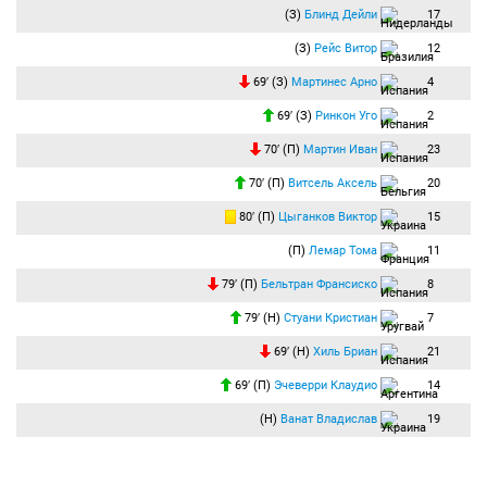
(З)
Блинд Дейли
17
(З)
Рейс Витор
12
69′ (З)
Мартинес Арно
4
69′ (З)
Ринкон Уго
2
70′ (П)
Мартин Иван
23
70′ (П)
Витсель Аксель
20
80′ (П)
Цыганков Виктор
15
(П)
Лемар Тома
11
79′ (П)
Бельтран Франсиско
8
79′ (Н)
Стуани Кристиан
7
69′ (Н)
Хиль Бриан
21
69′ (П)
Эчеверри Клаудио
14
(Н)
Ванат Владислав
19