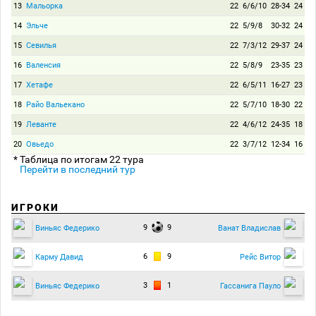
13
Мальорка
22
6/6/10
28-34
24
14
Эльче
22
5/9/8
30-32
24
15
Севилья
22
7/3/12
29-37
24
16
Валенсия
22
5/8/9
23-35
23
17
Хетафе
22
6/5/11
16-27
23
18
Райо Вальекано
22
5/7/10
18-30
22
19
Леванте
22
4/6/12
24-35
18
20
Овьедо
22
3/7/12
12-34
16
* Таблица по итогам 22 тура
Перейти в последний тур
ИГРОКИ
9
9
Виньяс Федерико
Ванат Владислав
6
9
Карму Давид
Рейс Витор
3
1
Виньяс Федерико
Гассанига Пауло