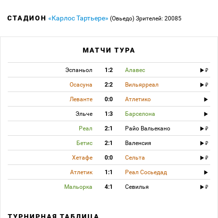
СТАДИОН
«Карлос Тартьере»
(Овьедо)
Зрителей: 20085
МАТЧИ ТУРА
Эспаньол
1:2
Алавес
Осасуна
2:2
Вильярреал
Леванте
0:0
Атлетико
Эльче
1:3
Барселона
Реал
2:1
Райо Вальекано
Бетис
2:1
Валенсия
Хетафе
0:0
Сельта
Атлетик
1:1
Реал Сосьедад
Мальорка
4:1
Севилья
ТУРНИРНАЯ ТАБЛИЦА