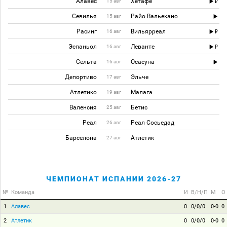
Алавес
Хетафе
15 авг
Севилья
Райо Вальекано
15 авг
Расинг
Вильярреал
16 авг
Эспаньол
Леванте
16 авг
Сельта
Осасуна
16 авг
Депортиво
Эльче
17 авг
Атлетико
Малага
19 авг
Валенсия
Бетис
25 авг
Реал
Реал Сосьедад
26 авг
Барселона
Атлетик
27 авг
ЧЕМПИОНАТ ИСПАНИИ 2026-27
№
Команда
И
В/Н/П
М
О
1
Алавес
0
0/0/0
0-0
0
2
Атлетик
0
0/0/0
0-0
0