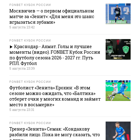
FONBET КУБОК РОССИИ
Москвичев — о первом официальном
матче за «Зенит»: «Для меня это шанс
вгрызаться зубами»
5 августа 23:42
FONBET КУБОК РОССИИ
Краснодар - Ахмат. Голы и лучшие
моменты (видео). FONBET Кубок России
по футболу сезона 2026 - 2027 гг. Путь
РПЛ. Футбол
5 августа 23:39
FONBET КУБОК РОССИИ
Футболист «Зенита» Ерохин: «В этом
сезоне можно ожидать, что «Балтика»
отберет очки у многих команд и займет
место в восьмерке»
5 августа 23:31
FONBET КУБОК РОССИИ
Тренер «Зенита» Семак: «Кондакову
разбили лицо. Пока не могу сказать, что