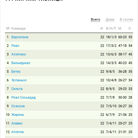
Всего
Дома
В гостях
№
Команда
И
В/Н/П
М
О
1
Барселона
22
18/1/3
60-23
55
2
Реал
22
17/3/2
47-18
54
3
Атлетико
22
13/6/3
38-17
45
4
Вильярреал
22
14/3/5
40-23
45
5
Бетис
22
9/8/5
36-28
35
6
Эспаньол
22
10/4/8
26-27
34
7
Сельта
22
8/9/5
29-23
33
8
Реал Сосьедад
22
7/7/8
30-30
28
9
Осасуна
22
7/5/10
26-27
26
10
Жирона
22
6/7/9
21-36
25
11
Алавес
22
7/4/11
20-27
25
12
Атлетик
22
7/4/11
21-31
25