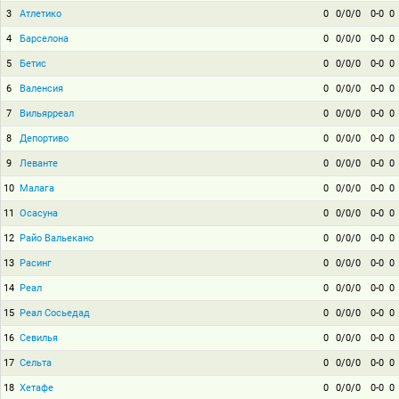
3
Атлетико
0
0/0/0
0-0
0
4
Барселона
0
0/0/0
0-0
0
5
Бетис
0
0/0/0
0-0
0
6
Валенсия
0
0/0/0
0-0
0
7
Вильярреал
0
0/0/0
0-0
0
8
Депортиво
0
0/0/0
0-0
0
9
Леванте
0
0/0/0
0-0
0
10
Малага
0
0/0/0
0-0
0
11
Осасуна
0
0/0/0
0-0
0
12
Райо Вальекано
0
0/0/0
0-0
0
13
Расинг
0
0/0/0
0-0
0
14
Реал
0
0/0/0
0-0
0
15
Реал Сосьедад
0
0/0/0
0-0
0
16
Севилья
0
0/0/0
0-0
0
17
Сельта
0
0/0/0
0-0
0
18
Хетафе
0
0/0/0
0-0
0