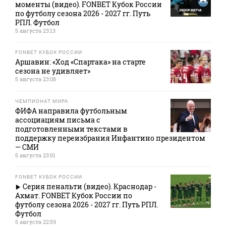
моменты (видео). FONBET Кубок России
по футболу сезона 2026 - 2027 гг. Путь
РПЛ. Футбол
5 августа 23:13
FONBET КУБОК РОССИИ
Аршавин: «Ход «Спартака» на старте
сезона не удивляет»
5 августа 23:08
ЧЕМПИОНАТ МИРА
ФИФА направила футбольным
ассоциациям письма с
подготовленными текстами в
поддержку переизбрания Инфантино президентом
— СМИ
5 августа 23:01
FONBET КУБОК РОССИИ
Серия пенальти (видео). Краснодар -
Ахмат. FONBET Кубок России по
футболу сезона 2026 - 2027 гг. Путь РПЛ.
Футбол
5 августа 22:59