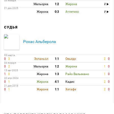
04 января
Мальорка
1:2
Жирона
21 дек 2025
Жирона
0:3
Атлетико
СУДЬЯ
Рохас Альберола
09 марта
0
3
Эспаньол
1:1
Овьедо
2
0
04 января
0
2
Мальорка
1:2
Жирона
1
0
15 авг 2025
1
0
Жирона
1:3
Райо Вальекано
1
0
20 апр 2024
0
1
Жирона
4:1
Кадис
2
0
21 дек 2018
0
1
Жирона
1:1
Хетафе
2
0