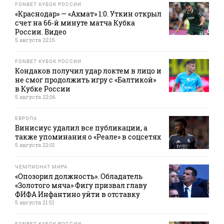
FONBET КУБОК РОССИИ
«Краснодар» — «Ахмат» 1:0. Уткин открыл
счет на 66‑й минуте матча Кубка
России. Видео
5 августа 22:15
FONBET КУБОК РОССИИ
Кондаков получил удар локтем в лицо и
не смог продолжить игру с «Балтикой»
в Кубке России
5 августа 22:06
ЕВРОПА
Винисиус удалил все публикации, а
также упоминания о «Реале» в соцсетях
5 августа 22:01
ЧЕМПИОНАТ МИРА
«Опозорил должность». Обладатель
«Золотого мяча» Фигу призвал главу
ФИФА Инфантино уйти в отставку
5 августа 21:51
FONBET КУБОК РОССИИ