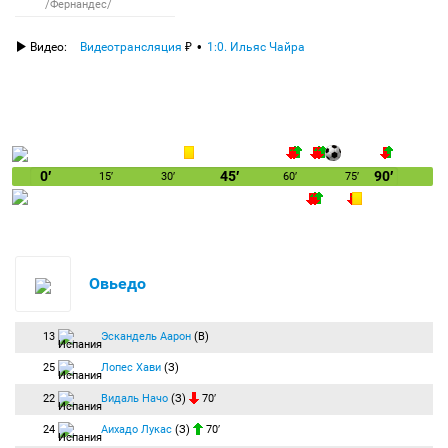
/Фернандес/
Видео:
Видеотрансляция
1:0. Ильяс Чайра
0′
45′
90′
15′
30′
60′
75′
Овьедо
13
Эскандель Аарон
(В)
25
Лопес Хави
(З)
22
Видаль Начо
(З)
70′
24
Аихадо Лукас
(З)
70′