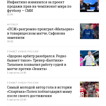
Инфантино извинился за проект
продажи прав на чемпионат мира по
футболу — СМИ
01:00
ФУТБОЛ
«ПСЖ» разгромно проиграл «Мальорке»
в товарищеском матче, Сафонова
заменили
00:05
FONBET КУБОК РОССИИ
«Здорово арбитр разобрался. Редко
бывает такое». Тренер «Балтики»
Талалаев похвалил работу судей в
матче против «Зенита»
5 августа 23:45
FONBET КУБОК РОССИИ
Самый молодой автор гола в истории
«Спартака» Полех поблагодарил маму
после своего достижения
5 августа 23:43