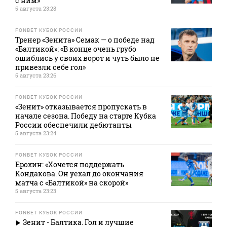
с ним»
5 августа 23:28
FONBET КУБОК РОССИИ
Тренер «Зенита» Семак — о победе над
«Балтикой»: «В конце очень грубо
ошиблись у своих ворот и чуть было не
привезли себе гол»
5 августа 23:26
FONBET КУБОК РОССИИ
«Зенит» отказывается пропускать в
начале сезона. Победу на старте Кубка
России обеспечили дебютанты
5 августа 23:24
FONBET КУБОК РОССИИ
Ерохин: «Хочется поддержать
Кондакова. Он уехал до окончания
матча с «Балтикой» на скорой»
5 августа 23:23
FONBET КУБОК РОССИИ
Зенит - Балтика. Гол и лучшие