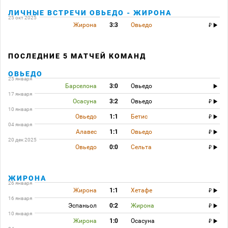
ЛИЧНЫЕ ВСТРЕЧИ ОВЬЕДО - ЖИРОНА
25 окт 2025
Жирона
3:3
Овьедо
ПОСЛЕДНИЕ 5 МАТЧЕЙ КОМАНД
ОВЬЕДО
25 января
Барселона
3:0
Овьедо
17 января
Осасуна
3:2
Овьедо
10 января
Овьедо
1:1
Бетис
04 января
Алавес
1:1
Овьедо
20 дек 2025
Овьедо
0:0
Сельта
ЖИРОНА
26 января
Жирона
1:1
Хетафе
16 января
Эспаньол
0:2
Жирона
10 января
Жирона
1:0
Осасуна