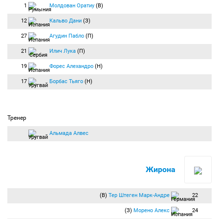
1
Молдован Оратиу
(В)
12
Кальво Дани
(З)
27
Агудин Пабло
(П)
21
Илич Лука
(П)
19
Форес Алехандро
(Н)
17
Борбас Тьяго
(Н)
Тренер
Альмада Алвес
Жирона
(В)
Тер Штеген Марк-Андре
22
(З)
Морено Алекс
24