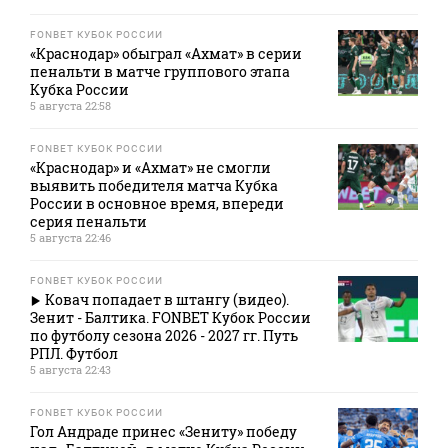
FONBET КУБОК РОССИИ
«Краснодар» обыграл «Ахмат» в серии
пенальти в матче группового этапа
Кубка России
5 августа 22:58
FONBET КУБОК РОССИИ
«Краснодар» и «Ахмат» не смогли
выявить победителя матча Кубка
России в основное время, впереди
серия пенальти
5 августа 22:46
FONBET КУБОК РОССИИ
Ковач попадает в штангу (видео).
Зенит - Балтика. FONBET Кубок России
по футболу сезона 2026 - 2027 гг. Путь
РПЛ. Футбол
5 августа 22:43
FONBET КУБОК РОССИИ
Гол Андраде принес «Зениту» победу