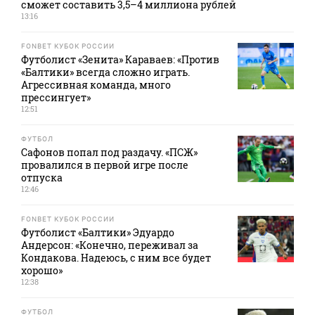
сможет составить 3,5–4 миллиона рублей
13:16
FONBET КУБОК РОССИИ
Футболист «Зенита» Караваев: «Против
«Балтики» всегда сложно играть.
Агрессивная команда, много
прессингует»
12:51
ФУТБОЛ
Сафонов попал под раздачу. «ПСЖ»
провалился в первой игре после
отпуска
12:46
FONBET КУБОК РОССИИ
Футболист «Балтики» Эдуардо
Андерсон: «Конечно, переживал за
Кондакова. Надеюсь, с ним все будет
хорошо»
12:38
ФУТБОЛ