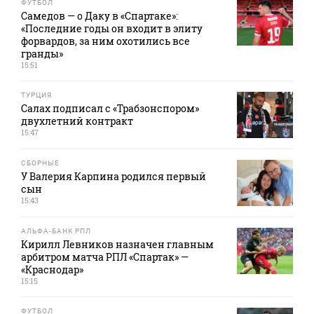
ФУТБОЛ
Самедов — о Даку в «Спартаке»:
«Последние годы он входит в элиту
форвардов, за ним охотились все
гранды»
15:51
ТУРЦИЯ
Салах подписал с «Трабзонспором»
двухлетний контракт
15:47
СБОРНЫЕ
У Валерия Карпина родился первый
сын
15:43
АЛЬФА-БАНК РПЛ
Кирилл Левников назначен главным
арбитром матча РПЛ «Спартак» —
«Краснодар»
15:15
ФУТБОЛ