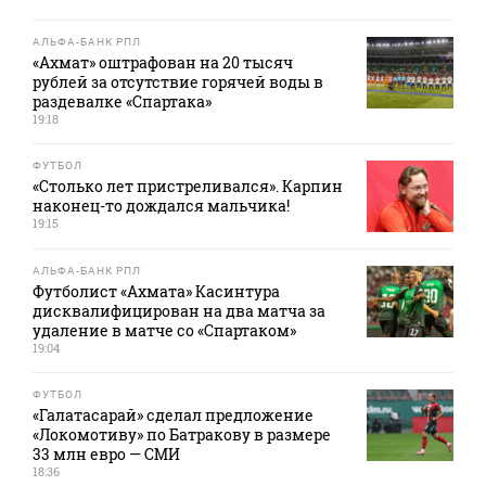
АЛЬФА-БАНК РПЛ
«Ахмат» оштрафован на 20 тысяч
рублей за отсутствие горячей воды в
раздевалке «Спартака»
19:18
ФУТБОЛ
«Столько лет пристреливался». Карпин
наконец-то дождался мальчика!
19:15
АЛЬФА-БАНК РПЛ
Футболист «Ахмата» Касинтура
дисквалифицирован на два матча за
удаление в матче со «Спартаком»
19:04
ФУТБОЛ
«Галатасарай» сделал предложение
«Локомотиву» по Батракову в размере
33 млн евро — СМИ
18:36