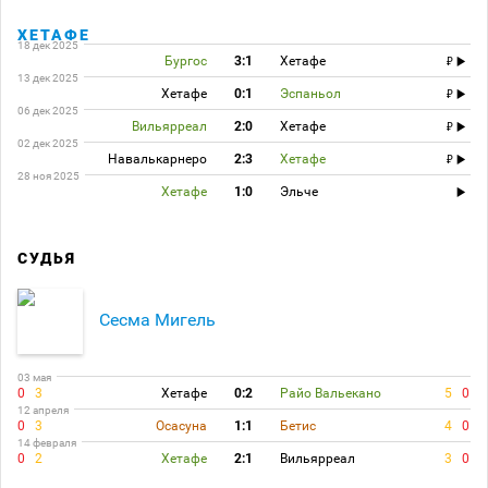
ХЕТАФЕ
18 дек 2025
Бургос
3:1
Хетафе
13 дек 2025
Хетафе
0:1
Эспаньол
06 дек 2025
Вильярреал
2:0
Хетафе
02 дек 2025
Навалькарнеро
2:3
Хетафе
28 ноя 2025
Хетафе
1:0
Эльче
СУДЬЯ
Сесма Мигель
03 мая
0
3
Хетафе
0:2
Райо Вальекано
5
0
12 апреля
0
3
Осасуна
1:1
Бетис
4
0
14 февраля
0
2
Хетафе
2:1
Вильярреал
3
0