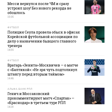
Месси вернулся после ЧМ и сразу
устроил шоу! Без нового рекорда не
обошлось
15:05
ФУТБОЛ
Полиция Сеула провела обыск в офисах
Корейской футбольной ассоциации по
делу о назначении бывшего главного
тренера
14:55
ФУТБОЛ
Вратарь «Зенита» Москвичев — о матче
с «Балтикой»: «Не зря чуть подтолкнул
штангу перед вторым таймом»
14:46
АЛЬФА-БАНК РПЛ
Генич и Моссаковский
прокомментируют матч «Спартак» —
«Краснодар» в третьем туре РПЛ
14:18