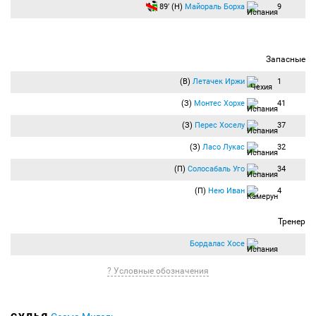
89′ (Н)
Майораль Борха
9
Запасные
(В)
Летачек Иржи
1
(З)
Монтес Хорхе
41
(З)
Перес Хоселу
37
(З)
Ласо Лукас
32
(П)
Солосабаль Уго
34
(П)
Нею Иван
4
Тренер
Бордалас Хосе
? Условные обозначения