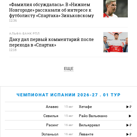
«Фамилия обсуждалась». В «Нижнем
Новгороде» рассказали об интересе к
футболисту «Спартака» Зиньковскому
12:36
АЛЬФА-БАНК РПЛ
Даку дал первый комментарий после
перехода в «Спартак»
12:18
ЕЩЕ
ЧЕМПИОНАТ ИСПАНИИ 2026-27 . 01 ТУР
Алавес
Хетафе
15 авг
Севилья
Райо Вальекано
15 авг
Расинг
Вильярреал
16 авг
Эспаньол
Леванте
16 авг