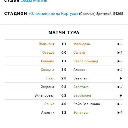
СУДЬЯ
Сесма Мигель
СТАДИОН
«Олимпико де ла Картуха»
(Севилья)
Зрителей: 54365
МАТЧИ ТУРА
Валенсия
1:1
Мальорка
Овьедо
0:0
Сельта
Леванте
1:1
Реал Сосьедад
Осасуна
3:0
Алавес
Реал
2:0
Севилья
Жирона
0:3
Атлетико
Вильярреал
0:2
Барселона
Эльче
4:0
Райо Вальекано
Атлетик
1:2
Эспаньол