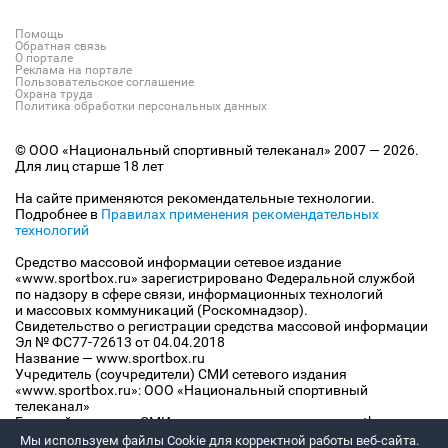
Помощь
Обратная связь
О портале
Реклама на портале
Пользовательское соглашение
Охрана труда
Политика обработки персональных данных
© ООО «Национальный спортивный телеканал» 2007 — 2026.
Для лиц старше 18 лет
На сайте применяются рекомендательные технологии.
Подробнее в
Правилах применения рекомендательных
технологий
Средство массовой информации сетевое издание
«www.sportbox.ru» зарегистрировано Федеральной службой
по надзору в сфере связи, информационных технологий
и массовых коммуникаций (Роскомнадзор).
Свидетельство о регистрации средства массовой информации
Эл № ФС77-72613 от 04.04.2018
Название — www.sportbox.ru
Учредитель (соучредители) СМИ сетевого издания
«www.sportbox.ru»: ООО «Национальный спортивный
телеканал»
Главный редактор СМИ сетевого издания «www.sportbox.ru»:
Конов В.А.
Мы используем файлы Сookie для корректной работы веб-сайта.