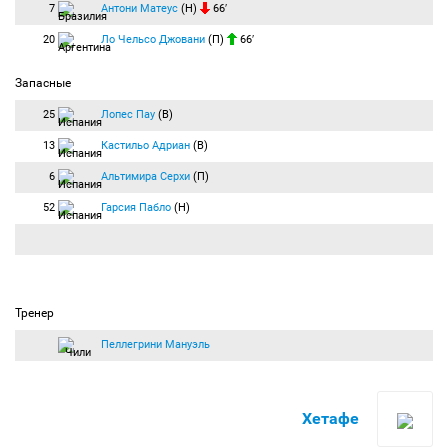
7
Антони Матеус
(Н)
66′
20
Ло Чельсо Джовани
(П)
66′
Запасные
25
Лопес Пау
(В)
13
Кастильо Адриан
(В)
6
Альтимира Серхи
(П)
52
Гарсия Пабло
(Н)
Тренер
Пеллегрини Мануэль
Хетафе