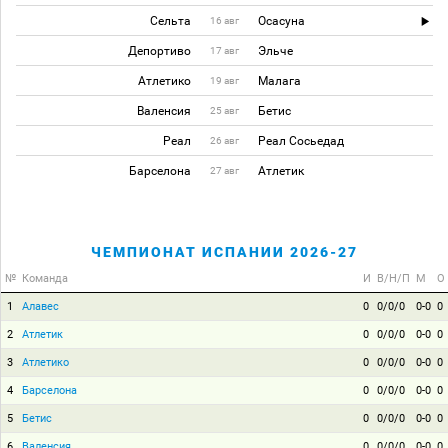
Сельта
Осасуна
16 авг
Депортиво
Эльче
17 авг
Атлетико
Малага
19 авг
Валенсия
Бетис
25 авг
Реал
Реал Сосьедад
26 авг
Барселона
Атлетик
27 авг
ЧЕМПИОНАТ ИСПАНИИ 2026-27
№
Команда
И
В/Н/П
М
О
1
Алавес
0
0/0/0
0-0
0
2
Атлетик
0
0/0/0
0-0
0
3
Атлетико
0
0/0/0
0-0
0
4
Барселона
0
0/0/0
0-0
0
5
Бетис
0
0/0/0
0-0
0
6
Валенсия
0
0/0/0
0-0
0