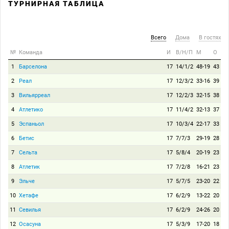
ТУРНИРНАЯ ТАБЛИЦА
Всего
Дома
В гостях
№
Команда
И
В/Н/П
М
О
1
Барселона
17
14/1/2
48-19
43
2
Реал
17
12/3/2
33-16
39
3
Вильярреал
17
12/2/3
32-15
38
4
Атлетико
17
11/4/2
32-13
37
5
Эспаньол
17
10/3/4
22-17
33
6
Бетис
17
7/7/3
29-19
28
7
Сельта
17
5/8/4
20-19
23
8
Атлетик
17
7/2/8
16-21
23
9
Эльче
17
5/7/5
23-20
22
10
Хетафе
17
6/2/9
13-22
20
11
Севилья
17
6/2/9
24-26
20
12
Осасуна
17
5/3/9
17-20
18