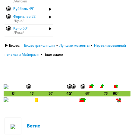
/Антони/
Руйбаль 49′
Форнальс 52′
/Кучо/
Кучо 60′
/Рока/
Видео:
Видеотрансляция
Лучшие моменты
Нереализованный
пенальти Майораля
Еще видео
0′
45′
90′
15′
30′
60′
75′
Бетис