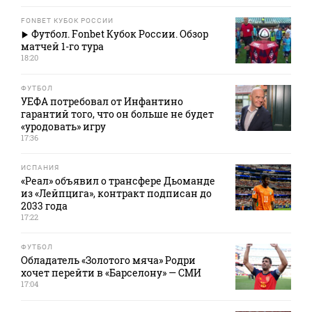
FONBET КУБОК РОССИИ
Футбол. Fonbet Кубок России. Обзор
матчей 1-го тура
18:20
ФУТБОЛ
УЕФА потребовал от Инфантино
гарантий того, что он больше не будет
«уродовать» игру
17:36
ИСПАНИЯ
«Реал» объявил о трансфере Дьоманде
из «Лейпцига», контракт подписан до
2033 года
17:22
ФУТБОЛ
Обладатель «Золотого мяча» Родри
хочет перейти в «Барселону» — СМИ
17:04