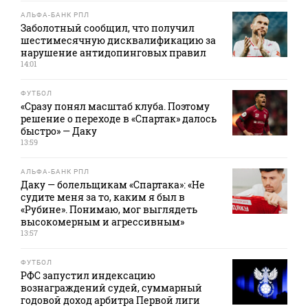
АЛЬФА-БАНК РПЛ
Заболотный сообщил, что получил
шестимесячную дисквалификацию за
нарушение антидопинговых правил
14:01
ФУТБОЛ
«Сразу понял масштаб клуба. Поэтому
решение о переходе в «Спартак» далось
быстро» — Даку
13:59
АЛЬФА-БАНК РПЛ
Даку — болельщикам «Спартака»: «Не
судите меня за то, каким я был в
«Рубине». Понимаю, мог выглядеть
высокомерным и агрессивным»
13:57
ФУТБОЛ
РФС запустил индексацию
вознаграждений судей, суммарный
годовой доход арбитра Первой лиги