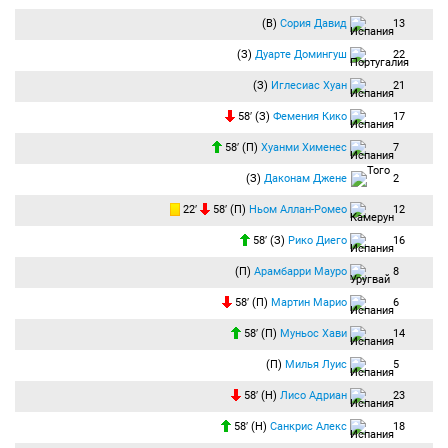
(В)
Сория Давид
13
(З)
Дуарте Домингуш
22
(З)
Иглесиас Хуан
21
58′ (З)
Фемения Кико
17
58′ (П)
Хуанми Хименес
7
(З)
Даконам Джене
2
22′
58′ (П)
Ньом Аллан-Ромео
12
58′ (З)
Рико Диего
16
(П)
Арамбарри Мауро
8
58′ (П)
Мартин Марио
6
58′ (П)
Муньос Хави
14
(П)
Милья Луис
5
58′ (Н)
Лисо Адриан
23
58′ (Н)
Санкрис Алекс
18