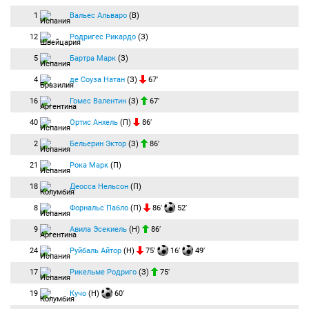
1
Вальес Альваро
(В)
12
Родригес Рикардо
(З)
5
Бартра Марк
(З)
4
де Соуза Натан
(З)
67′
16
Гомес Валентин
(З)
67′
40
Ортис Анхель
(П)
86′
2
Бельерин Эктор
(З)
86′
21
Рока Марк
(П)
18
Деосса Нельсон
(П)
8
Форнальс Пабло
(П)
86′
52′
9
Авила Эсекиель
(Н)
86′
24
Руйбаль Айтор
(Н)
75′
16′
49′
17
Рикельме Родриго
(З)
75′
19
Кучо
(Н)
60′