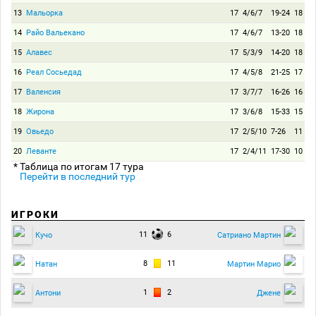
13
Мальорка
17
4/6/7
19-24
18
14
Райо Вальекано
17
4/6/7
13-20
18
15
Алавес
17
5/3/9
14-20
18
16
Реал Сосьедад
17
4/5/8
21-25
17
17
Валенсия
17
3/7/7
16-26
16
18
Жирона
17
3/6/8
15-33
15
19
Овьедо
17
2/5/10
7-26
11
20
Леванте
17
2/4/11
17-30
10
* Таблица по итогам 17 тура
Перейти в последний тур
ИГРОКИ
11
6
Кучо
Сатриано Мартин
8
11
Натан
Мартин Марио
1
2
Антони
Джене