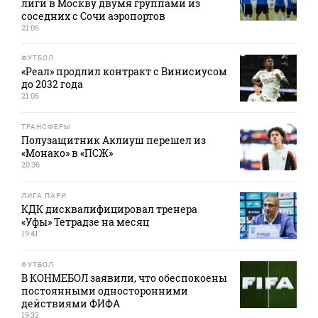
лиги в Москву двумя группами из
соседних с Сочи аэропортов
21:06
ФУТБОЛ
«Реал» продлил контракт с Винисиусом
до 2032 года
21:06
ТРАНСФЕРЫ
Полузащитник Аклиуш перешел из
«Монако» в «ПСЖ»
20:36
ЛИГА ПАРИ
КДК дисквалифицировал тренера
«Уфы» Тетрадзе на месяц
19:41
ФУТБОЛ
В КОНМЕБОЛ заявили, что обеспокоены
постоянными односторонними
действиями ФИФА
19:32