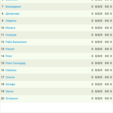
7
Вильярреал
0
0/0/0
0-0
0
8
Депортиво
0
0/0/0
0-0
0
9
Леванте
0
0/0/0
0-0
0
10
Малага
0
0/0/0
0-0
0
11
Осасуна
0
0/0/0
0-0
0
12
Райо Вальекано
0
0/0/0
0-0
0
13
Расинг
0
0/0/0
0-0
0
14
Реал
0
0/0/0
0-0
0
15
Реал Сосьедад
0
0/0/0
0-0
0
16
Севилья
0
0/0/0
0-0
0
17
Сельта
0
0/0/0
0-0
0
18
Хетафе
0
0/0/0
0-0
0
19
Эльче
0
0/0/0
0-0
0
20
Эспаньол
0
0/0/0
0-0
0