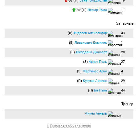
66′ (Н)
Ванат Владислав
19
66′ (П)
Лемар Тома
11
Запасные
(В)
Андреев Александар
43
(В)
Ливакович Доминик
1
(З)
Джордана Джиберт
28
(З)
Арнау Поль
27
(З)
Мартинес Арно
4
(П)
Курума Ласине
29
(Н)
Ба Папа
44
Тренер
Мичел Анхель
? Условные обозначения