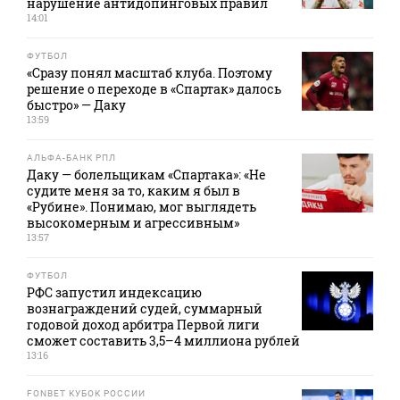
нарушение антидопинговых правил
14:01
ФУТБОЛ
«Сразу понял масштаб клуба. Поэтому
решение о переходе в «Спартак» далось
быстро» — Даку
13:59
АЛЬФА-БАНК РПЛ
Даку — болельщикам «Спартака»: «Не
судите меня за то, каким я был в
«Рубине». Понимаю, мог выглядеть
высокомерным и агрессивным»
13:57
ФУТБОЛ
РФС запустил индексацию
вознаграждений судей, суммарный
годовой доход арбитра Первой лиги
сможет составить 3,5–4 миллиона рублей
13:16
FONBET КУБОК РОССИИ