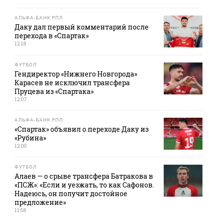
АЛЬФА-БАНК РПЛ
Даку дал первый комментарий после
перехода в «Спартак»
12:18
ФУТБОЛ
Гендиректор «Нижнего Новгорода»
Карасев не исключил трансфера
Пруцева из «Спартака»
12:07
АЛЬФА-БАНК РПЛ
«Спартак» объявил о переходе Даку из
«Рубина»
12:00
ФУТБОЛ
Алаев — о срыве трансфера Батракова в
«ПСЖ»: «Если и уезжать, то как Сафонов.
Надеюсь, он получит достойное
предложение»
11:58