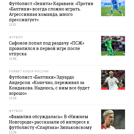
Футболист «Зенита» Караваев: «Против
«Балтики» всегда сложно играть.
Агрессивная команда, много
прессингует»
12:51
ФУТБОЛ
Сафонов попал под раздачу. «ПСЖ»
провалился в первой игре после
отпуска
12:46
FONBET КУБОК РОССИИ
Футболист «Балтики» Эдуардо
Андерсон: «Конечно, переживал за
Кондакова. Надеюсь, с ним все будет
хорошо»
12:38
ФУТБОЛ
«Фамилия обсуждалась». В «Нижнем
Новгороде» рассказали об интересе к
футболисту «Спартака» Зиньковскому
12:36