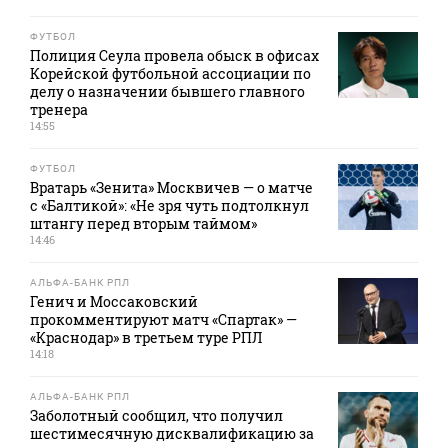
ФУТБОЛ
Полиция Сеула провела обыск в офисах
Корейской футбольной ассоциации по
делу о назначении бывшего главного
тренера
14:55
ФУТБОЛ
Вратарь «Зенита» Москвичев — о матче
с «Балтикой»: «Не зря чуть подтолкнул
штангу перед вторым таймом»
14:46
АЛЬФА-БАНК РПЛ
Генич и Моссаковский
прокомментируют матч «Спартак» —
«Краснодар» в третьем туре РПЛ
14:18
АЛЬФА-БАНК РПЛ
Заболотный сообщил, что получил
шестимесячную дисквалификацию за