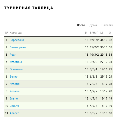
ТУРНИРНАЯ ТАБЛИЦА
Всего
Дома
В гостях
№
Команда
И
В/Н/П
М
О
1
Барселона
15
12/1/2
44-19
37
2
Вильярреал
15
11/2/2
31-13
35
3
Реал
15
10/3/2
29-15
33
4
Атлетико
15
9/4/2
27-12
31
5
Эспаньол
15
8/3/4
19-16
27
6
Бетис
15
6/6/3
25-19
24
7
Атлетик
15
7/2/6
15-17
23
8
Хетафе
15
6/2/7
13-17
20
9
Эльче
15
4/7/4
18-17
19
10
Сельта
15
4/7/4
18-19
19
11
Алавес
15
5/3/7
13-15
18