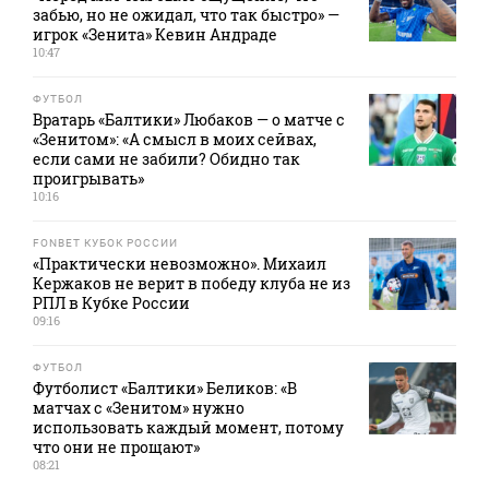
забью, но не ожидал, что так быстро» —
игрок «Зенита» Кевин Андраде
10:47
ФУТБОЛ
Вратарь «Балтики» Любаков — о матче с
«Зенитом»: «А смысл в моих сейвах,
если сами не забили? Обидно так
проигрывать»
10:16
FONBET КУБОК РОССИИ
«Практически невозможно». Михаил
Кержаков не верит в победу клуба не из
РПЛ в Кубке России
09:16
ФУТБОЛ
Футболист «Балтики» Беликов: «В
матчах с «Зенитом» нужно
использовать каждый момент, потому
что они не прощают»
08:21