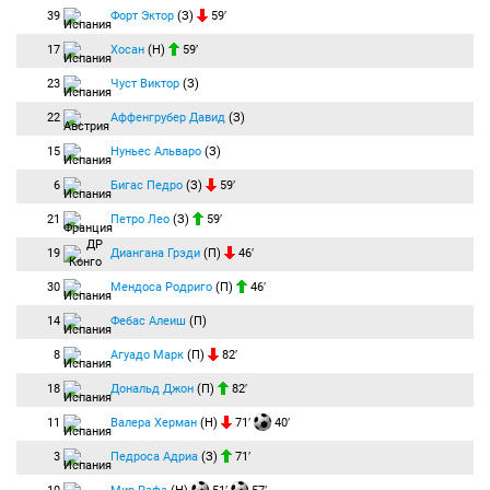
39
Форт Эктор
(З)
59′
17
Хосан
(Н)
59′
23
Чуст Виктор
(З)
22
Аффенгрубер Давид
(З)
15
Нуньес Альваро
(З)
6
Бигас Педро
(З)
59′
21
Петро Лео
(З)
59′
19
Диангана Грэди
(П)
46′
30
Мендоса Родриго
(П)
46′
14
Фебас Алеиш
(П)
8
Агуадо Марк
(П)
82′
18
Дональд Джон
(П)
82′
11
Валера Херман
(Н)
71′
40′
3
Педроса Адриа
(З)
71′