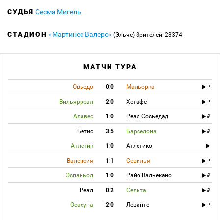
СУДЬЯ
Сесма Мигель
СТАДИОН
«Мартинес Валеро»
(Эльче)
Зрителей: 23374
МАТЧИ ТУРА
Овьедо
0:0
Мальорка
Вильярреал
2:0
Хетафе
Алавес
1:0
Реал Сосьедад
Бетис
3:5
Барселона
Атлетик
1:0
Атлетико
Валенсия
1:1
Севилья
Эспаньол
1:0
Райо Вальекано
Реал
0:2
Сельта
Осасуна
2:0
Леванте