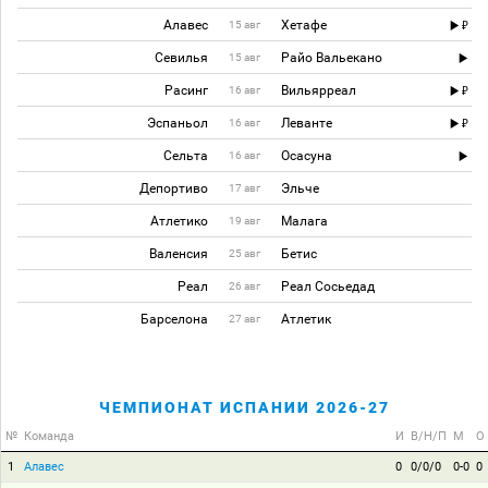
Алавес
Хетафе
15 авг
Севилья
Райо Вальекано
15 авг
Расинг
Вильярреал
16 авг
Эспаньол
Леванте
16 авг
Сельта
Осасуна
16 авг
Депортиво
Эльче
17 авг
Атлетико
Малага
19 авг
Валенсия
Бетис
25 авг
Реал
Реал Сосьедад
26 авг
Барселона
Атлетик
27 авг
ЧЕМПИОНАТ ИСПАНИИ 2026-27
№
Команда
И
В/Н/П
М
О
1
Алавес
0
0/0/0
0-0
0