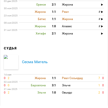
03 дек 2025
Оренсе
2:1
Жирона
30 ноя 2025
Жирона
1:1
Реал
23 ноя 2025
Бетис
1:1
Жирона
08 ноя 2025
Жирона
1:0
Алавес
31 окт 2025
Хетафе
2:1
Жирона
СУДЬЯ
Сесма Мигель
14 мая
0
2
Жирона
1:1
Реал Сосьедад
7
0
02 ноя 2025
0
0
Барселона
3:1
Эльче
1
0
21 сен 2025
0
2
Эльче
1:0
Овьедо
2
0