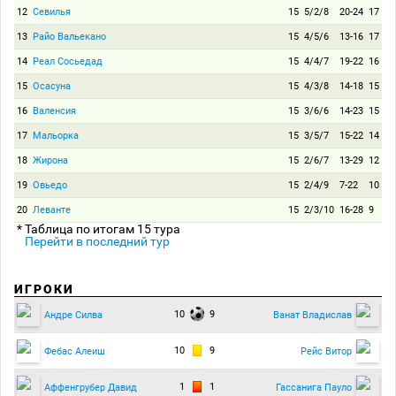
12
Севилья
15
5/2/8
20-24
17
13
Райо Вальекано
15
4/5/6
13-16
17
14
Реал Сосьедад
15
4/4/7
19-22
16
15
Осасуна
15
4/3/8
14-18
15
16
Валенсия
15
3/6/6
14-23
15
17
Мальорка
15
3/5/7
15-22
14
18
Жирона
15
2/6/7
13-29
12
19
Овьедо
15
2/4/9
7-22
10
20
Леванте
15
2/3/10
16-28
9
* Таблица по итогам 15 тура
Перейти в последний тур
ИГРОКИ
10
9
Андре Силва
Ванат Владислав
10
9
Фебас Алеиш
Рейс Витор
1
1
Аффенгрубер Давид
Гассанига Пауло