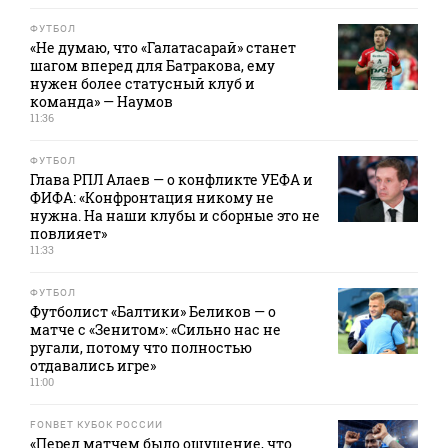
ФУТБОЛ
«Не думаю, что «Галатасарай» станет
шагом вперед для Батракова, ему
нужен более статусный клуб и
команда» — Наумов
11:36
ФУТБОЛ
Глава РПЛ Алаев — о конфликте УЕФА и
ФИФА: «Конфронтация никому не
нужна. На наши клубы и сборные это не
повлияет»
11:33
ФУТБОЛ
Футболист «Балтики» Беликов — о
матче с «Зенитом»: «Сильно нас не
ругали, потому что полностью
отдавались игре»
11:00
FONBET КУБОК РОССИИ
«Перед матчем было ощущение, что