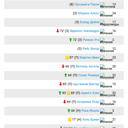
(В)
Гассанига Пауло
13
(З)
Морено Алекс
24
(З)
Блинд Дейли
17
72′ (З)
Франсес Алехандро
16
72′ (З)
Ринкон Уго
2
(З)
Рейс Витор
12
87′ (П)
Мартин Иван
23
66′ (П)
Витсель Аксель
20
66′ (П)
Солис Ромеро
22
83′ (П)
Цыганков Виктор
15
83′
85′ (П)
Аранго Хуан
32
66′ (П)
Асприлья Ясер
10
66′ (Н)
Рока Жоэль
3
17′ (Н)
Хиль Бриан
21