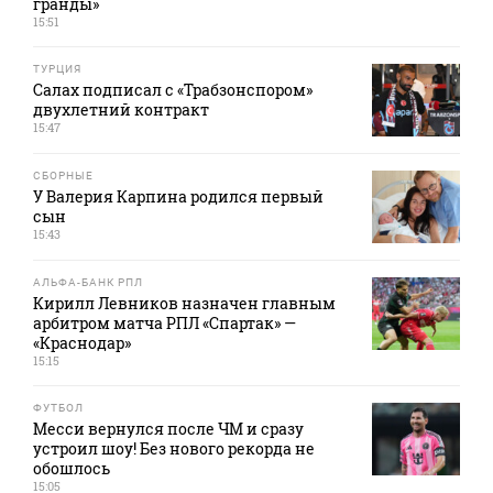
гранды»
15:51
ТУРЦИЯ
Салах подписал с «Трабзонспором»
двухлетний контракт
15:47
СБОРНЫЕ
У Валерия Карпина родился первый
сын
15:43
АЛЬФА-БАНК РПЛ
Кирилл Левников назначен главным
арбитром матча РПЛ «Спартак» —
«Краснодар»
15:15
ФУТБОЛ
Месси вернулся после ЧМ и сразу
устроил шоу! Без нового рекорда не
обошлось
15:05