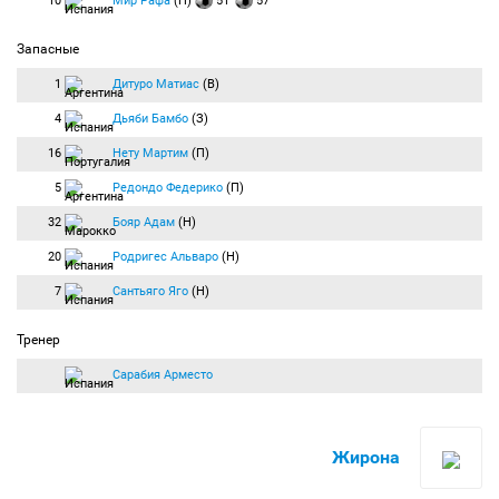
10
Мир Рафа
(Н)
51′
57′
Запасные
1
Дитуро Матиас
(В)
4
Дьяби Бамбо
(З)
16
Нету Мартим
(П)
5
Редондо Федерико
(П)
32
Бояр Адам
(Н)
20
Родригес Альваро
(Н)
7
Сантьяго Яго
(Н)
Тренер
Сарабия Арместо
Жирона