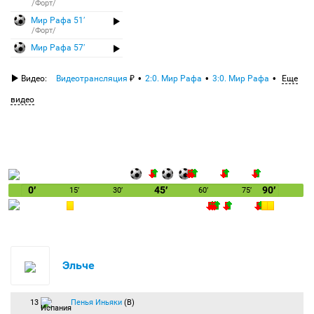
/Форт/
Мир Рафа 51′
/Форт/
Мир Рафа 57′
Видео:
Видеотрансляция
2:0. Мир Рафа
3:0. Мир Рафа
Еще
видео
0′
45′
90′
15′
30′
60′
75′
Эльче
13
Пенья Иньяки
(В)