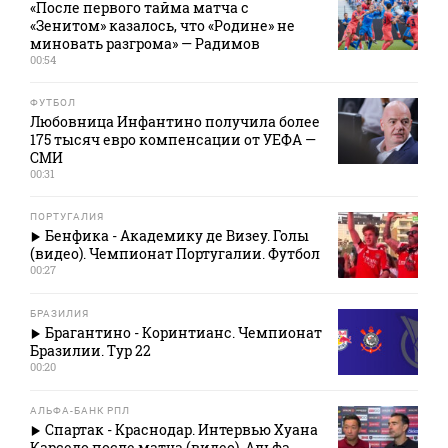
«После первого тайма матча с
«Зенитом» казалось, что «Родине» не
миновать разгрома» — Радимов
00:54
ФУТБОЛ
Любовница Инфантино получила более
175 тысяч евро компенсации от УЕФА —
СМИ
00:31
ПОРТУГАЛИЯ
Бенфика - Академику де Визеу. Голы
(видео). Чемпионат Португалии. Футбол
00:27
БРАЗИЛИЯ
Брагантино - Коринтианс. Чемпионат
Бразилии. Тур 22
00:20
АЛЬФА-БАНК РПЛ
Спартак - Краснодар. Интервью Хуана
Карседо после матча (видео). Альфа-