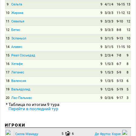
9
Сельта
9
4/1/4
16-15
13
10
Жирона
9
3/3/3
11-12
12
11
Севилья
9
3/3/3
9-10
12
12
Бетис
9
3/3/3
8-8
12
13
Эспаньол
9
3/1/5
9-13
10
14
Алавес
9
3/1/5
11-15
10
15
Реал Сосьедад
9
2/3/4
7-8
9
16
Хетафе
9
1/5/3
6-7
8
17
Леганес
9
1/5/3
5-9
8
18
Валенсия
9
1/3/5
5-13
6
19
Вальядолид
9
1/2/6
5-19
5
20
Лас-Пальмас
9
0/3/6
9-17
3
* Таблица по итогам 9 тура
Перейти в последний тур
ИГРОКИ
5
6
Силла Мамаду
Де Фрутос Хорхе