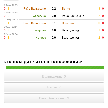
15 мая 2025
0
1
Райо Вальекано
2:2
Бетис
3
0
24 апр 2025
0
0
Атлетико
3:0
Райо Вальекано
2
0
01 мар 2025
0
1
Райо Вальекано
1:1
Севилья
0
0
20 дек 2024
0
3
Жирона
3:0
Вальядолид
1
0
22 ноя 2024
0
3
Хетафе
2:0
Вальядолид
2
0
КТО ПОБЕДИТ? ИТОГИ ГОЛОСОВАНИЯ:
Вальядолид
0
Ничья
0
Райо Вальекано
3