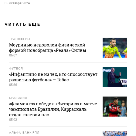
05 октября 2024
ЧИТАТЬ ЕЩЕ
ТРАНСФЕРЫ
Моуринью недоволен физической
формой новобранца «Реала» Силвы
06:07
ФУТБОЛ
«Инфантино не из тех, кто способствует
развитию футбола» — Тебас
05:56
БРАЗИЛИЯ
«Фламенго» победил «Виторию» в матче
чемпионата Бразилии, Карраскаль
отдал голевой пас
05:02
АЛЬФА-БАНК РПЛ