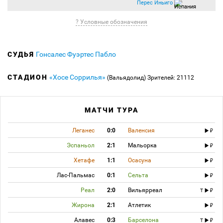
Перес Иньиго
? Условные обозначения
СУДЬЯ
Гонсалес Фуэртес Пабло
СТАДИОН
«Хосе Соррилья»
(Вальядолид)
Зрителей: 21112
МАТЧИ ТУРА
Леганес
0:0
Валенсия
Эспаньол
2:1
Мальорка
Хетафе
1:1
Осасуна
Лас-Пальмас
0:1
Сельта
Реал
2:0
Вильярреал
T
Жирона
2:1
Атлетик
Алавес
0:3
Барселона
T