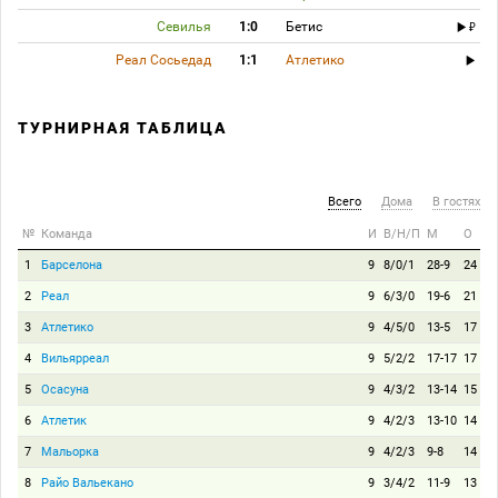
Севилья
1:0
Бетис
Реал Сосьедад
1:1
Атлетико
ТУРНИРНАЯ ТАБЛИЦА
Всего
Дома
В гостях
№
Команда
И
В/Н/П
М
О
1
Барселона
9
8/0/1
28-9
24
2
Реал
9
6/3/0
19-6
21
3
Атлетико
9
4/5/0
13-5
17
4
Вильярреал
9
5/2/2
17-17
17
5
Осасуна
9
4/3/2
13-14
15
6
Атлетик
9
4/2/3
13-10
14
7
Мальорка
9
4/2/3
9-8
14
8
Райо Вальекано
9
3/4/2
11-9
13