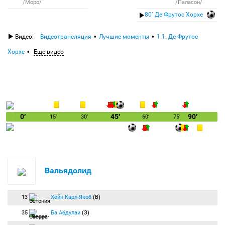
/Моро/
/Паласон/
80′ Де Фрутос Хорхе
Видео:
Видеотрансляция
Лучшие моменты
1:1. Де Фрутос
Хорхе
Еще видео
0′
45′
90′
15′
30′
60′
75′
Вальядолид
13
Хейн Карл-Якоб
(В)
35
Ба Абдулаи
(З)