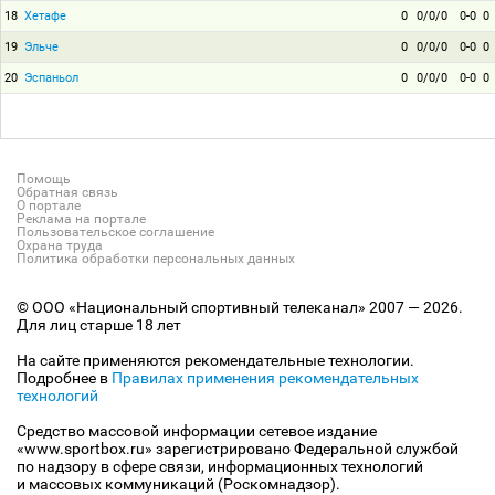
18
Хетафе
0
0/0/0
0-0
0
19
Эльче
0
0/0/0
0-0
0
20
Эспаньол
0
0/0/0
0-0
0
Помощь
Обратная связь
О портале
Реклама на портале
Пользовательское соглашение
Охрана труда
Политика обработки персональных данных
© ООО «Национальный спортивный телеканал» 2007 — 2026.
Для лиц старше 18 лет
На сайте применяются рекомендательные технологии.
Подробнее в
Правилах применения рекомендательных
технологий
Средство массовой информации сетевое издание
«www.sportbox.ru» зарегистрировано Федеральной службой
по надзору в сфере связи, информационных технологий
и массовых коммуникаций (Роскомнадзор).