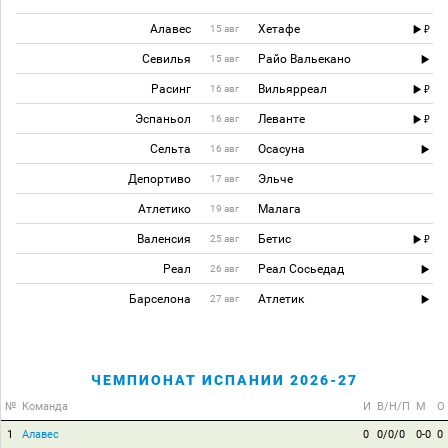
Алавес
Хетафе
15 авг
Севилья
Райо Вальекано
15 авг
Расинг
Вильярреал
16 авг
Эспаньол
Леванте
16 авг
Сельта
Осасуна
16 авг
Депортиво
Эльче
17 авг
Атлетико
Малага
19 авг
Валенсия
Бетис
25 авг
Реал
Реал Сосьедад
26 авг
Барселона
Атлетик
27 авг
ЧЕМПИОНАТ ИСПАНИИ 2026-27
№
Команда
И
В/Н/П
М
О
1
Алавес
0
0/0/0
0-0
0