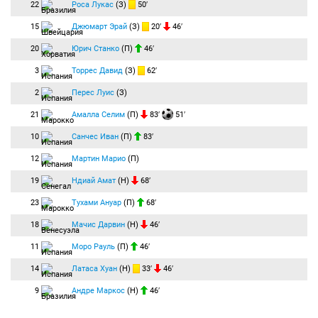
22
Роса Лукас
(З)
50′
15
Джюмарт Эрай
(З)
20′
46′
20
Юрич Станко
(П)
46′
3
Торрес Давид
(З)
62′
2
Перес Луис
(З)
21
Амалла Селим
(П)
83′
51′
10
Санчес Иван
(П)
83′
12
Мартин Марио
(П)
19
Ндиай Амат
(Н)
68′
23
Тухами Ануар
(П)
68′
18
Мачис Дарвин
(Н)
46′
11
Моро Рауль
(П)
46′
14
Латаса Хуан
(Н)
33′
46′
9
Андре Маркос
(Н)
46′