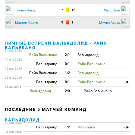
7
12
Тухами Ануар
Сисс Пате
3
1
Мартин Марио
Мумин Абдул
ЛИЧНЫЕ ВСТРЕЧИ ВАЛЬЯДОЛИД - РАЙО
ВАЛЬЕКАНО
04 мая 2023
Райо Вальекано
2:1
Вальядолид
14 янв 2023
Вальядолид
0:1
Райо Вальекано
12 мая 2019
Райо Вальекано
1:2
Вальядолид
05 янв 2019
Вальядолид
0:1
Райо Вальекано
08 авг 2018
Вальядолид
2:0
Райо Вальекано
ПОСЛЕДНИЕ 5 МАТЧЕЙ КОМАНД
ВАЛЬЯДОЛИД
27 сен 2024
Вальядолид
1:2
Мальорка
24 сен 2024