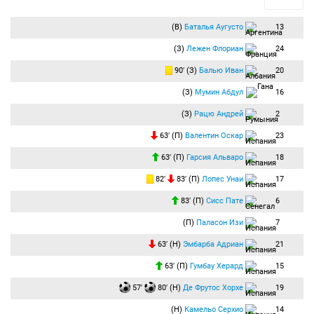
(В)
Баталья Аугусто
13
(З)
Лежен Флориан
24
90′ (З)
Балью Иван
20
(З)
Мумин Абдул
16
(З)
Рацю Андрей
2
63′ (П)
Валентин Оскар
23
63′ (П)
Гарсия Альваро
18
82′
83′ (П)
Лопес Унаи
17
83′ (П)
Сисс Пате
6
(П)
Паласон Изи
7
63′ (Н)
Эмбарба Адриан
21
63′ (П)
Гумбау Херард
15
57′
80′ (Н)
Де Фрутос Хорхе
19
(Н)
Камельо Серхио
14