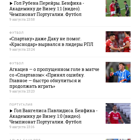
Гол Рубена Перейры. Бенфика -
Академику де Визеу. 1:1 (видео).
Чемпионат Португалии. Футбол
9 августа 23:58
ФУТБОЛ
«Спартаку» даже Даку не помог.
«Краснодар» вырвался в лидеры РПЛ
9 августа 23:24
ФУТБОЛ
Агкацев — о пропущенном голе в матче
со «Спартаком»: «Принял ошибку.
Главное — быстро обнулиться и
продолжать играть»
9 августа 23:23
ПОРТУГАЛИЯ
Гол Вангелиса Павлидиса. Бенфика -
Академику де Визеу. 1:0 (видео).
Чемпионат Португалии. Футбол
9 августа 23:16