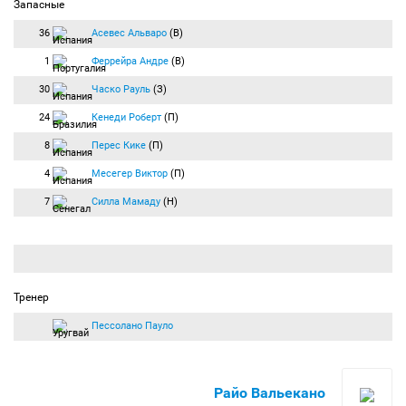
Запасные
36
Асевес Альваро
(В)
1
Феррейра Андре
(В)
30
Часко Рауль
(З)
24
Кенеди Роберт
(П)
8
Перес Кике
(П)
4
Месегер Виктор
(П)
7
Силла Мамаду
(Н)
Тренер
Пессолано Пауло
Райо Вальекано