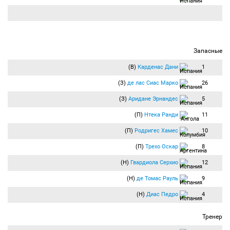
Запасные
(В)
Карденас Дани
1
(З)
де лас Сиас Марко
26
(З)
Аридане Эрнандес
5
(П)
Нтека Ранди
11
(П)
Родригес Хамес
10
(П)
Трехо Оскар
8
(Н)
Гвардиола Серхио
12
(Н)
де Томас Рауль
9
(Н)
Диас Педро
4
Тренер