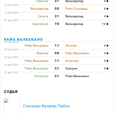
Севилья
2:1
Вальядолид
21 сен 2024
Вальядолид
0:0
Реал Сосьедад
15 сен 2024
Сельта
3:1
Вальядолид
31 авг 2024
Барселона
7:0
Вальядолид
T
РАЙО ВАЛЬЕКАНО
28 сен 2024
Райо Вальекано
1:1
Леганес
25 сен 2024
Жирона
0:0
Райо Вальекано
22 сен 2024
Райо Вальекано
1:1
Атлетико
16 сен 2024
Райо Вальекано
3:1
Осасуна
31 авг 2024
Эспаньол
2:1
Райо Вальекано
СУДЬЯ
Гонсалес Фуэртес Пабло