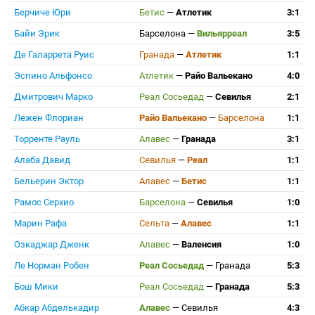
Берчиче Юри
Бетис
—
Атлетик
3:1
Байи Эрик
Барселона
—
Вильярреал
3:5
Де Галаррета Руис
Гранада
—
Атлетик
1:1
Эспино Альфонсо
Атлетик
—
Райо Вальекано
4:0
Дмитрович Марко
Реал Сосьедад
—
Севилья
2:1
Лежен Флориан
Райо Вальекано
—
Барселона
1:1
Торренте Рауль
Алавес
—
Гранада
3:1
Алаба Давид
Севилья
—
Реал
1:1
Бельерин Эктор
Алавес
—
Бетис
1:1
Рамос Серхио
Барселона
—
Севилья
1:0
Марин Рафа
Сельта
—
Алавес
1:1
Озкаджар Дженк
Алавес
—
Валенсия
1:0
Ле Норман Робен
Реал Сосьедад
—
Гранада
5:3
Бош Мики
Реал Сосьедад
—
Гранада
5:3
Абкар Абделькадир
Алавес
—
Севилья
4:3