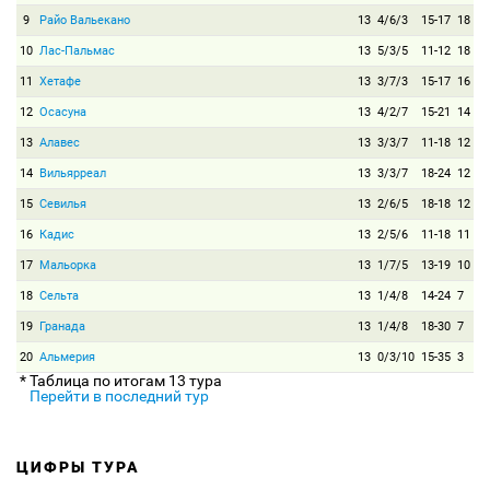
9
Райо Вальекано
13
4/6/3
15-17
18
10
Лас-Пальмас
13
5/3/5
11-12
18
11
Хетафе
13
3/7/3
15-17
16
12
Осасуна
13
4/2/7
15-21
14
13
Алавес
13
3/3/7
11-18
12
14
Вильярреал
13
3/3/7
18-24
12
15
Севилья
13
2/6/5
18-18
12
16
Кадис
13
2/5/6
11-18
11
17
Мальорка
13
1/7/5
13-19
10
18
Сельта
13
1/4/8
14-24
7
19
Гранада
13
1/4/8
18-30
7
20
Альмерия
13
0/3/10
15-35
3
* Таблица по итогам 13 тура
Перейти в последний тур
ЦИФРЫ ТУРА