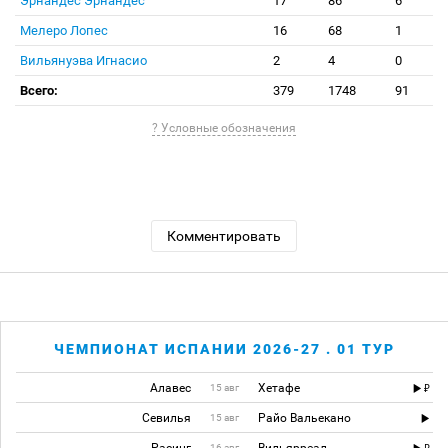
Эрнандес Эрнандес
17
86
6
Мелеро Лопес
16
68
1
Вильянуэва Игнасио
2
4
0
Всего:
379
1748
91
? Условные обозначения
Комментировать
ЧЕМПИОНАТ ИСПАНИИ 2026-27 . 01 ТУР
Алавес
Хетафе
15 авг
Севилья
Райо Вальекано
15 авг
16 авг