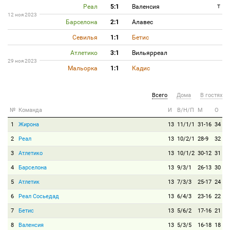
Реал
5:1
Валенсия
T
12 ноя 2023
Барселона
2:1
Алавес
Севилья
1:1
Бетис
Атлетико
3:1
Вильярреал
29 ноя 2023
Мальорка
1:1
Кадис
Всего
Дома
В гостях
№
Команда
И
В/Н/П
М
О
1
Жирона
13
11/1/1
31-16
34
2
Реал
13
10/2/1
28-9
32
3
Атлетико
13
10/1/2
30-12
31
4
Барселона
13
9/3/1
26-13
30
5
Атлетик
13
7/3/3
25-17
24
6
Реал Сосьедад
13
6/4/3
23-16
22
7
Бетис
13
5/6/2
17-16
21
8
Валенсия
13
5/3/5
16-18
18