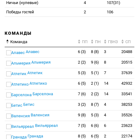
Ничьи (нулевые)
4
107(31)
Победы гостей
2
106
КОМАНДЫ
Команда
ПП
ПН
ГВНЗ
СП
Алавес
6 (3)
8 (8)
3
20488
Альмерия
2 (2)
9 (6)
8
20515
Атлетик
5 (3)
5 (1)
7
37639
Атлетико
6 (5)
2 (1)
14
42932
Барселона
7 (6)
2 (2)
14
33541
Бетис
3 (2)
8 (7)
4
38253
Валенсия
9 (8)
5 (3)
4
35526
Вильярреал
7 (5)
6 (6)
6
23623
Гранада
8 (5)
6 (5)
2
22174