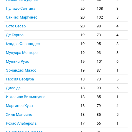
Пулидо Сантана
20
108
3
Санчес Мартинес
20
102
8
Сото Сесар
20
98
4
Де Бургос
19
73
4
Куадра Фернандес
19
95
8
Мунуэра Монтеро
19
93
3
Муньис Руис
19
101
6
Эрнандес Маэсо
19
87
1
Гарсия Вердура
18
73
5
Диас де
18
90
5
Иглесиас Вильянуэва
18
85
1
Мартинес Хуан
18
79
4
Хиль Мансано
18
85
5
Рохас Альберола
17
56
1