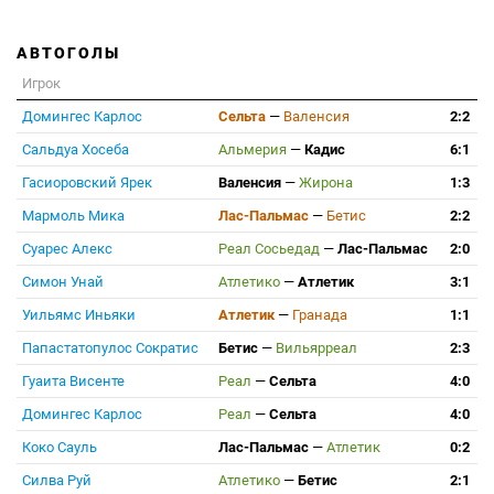
АВТОГОЛЫ
Игрок
Домингес Карлос
Сельта
—
Валенсия
2:2
Сальдуа Хосеба
Альмерия
—
Кадис
6:1
Гасиоровский Ярек
Валенсия
—
Жирона
1:3
Мармоль Мика
Лас-Пальмас
—
Бетис
2:2
Суарес Алекс
Реал Сосьедад
—
Лас-Пальмас
2:0
Симон Унай
Атлетико
—
Атлетик
3:1
Уильямс Иньяки
Атлетик
—
Гранада
1:1
Папастатопулос Сократис
Бетис
—
Вильярреал
2:3
Гуаита Висенте
Реал
—
Сельта
4:0
Домингес Карлос
Реал
—
Сельта
4:0
Коко Сауль
Лас-Пальмас
—
Атлетик
0:2
Силва Руй
Атлетико
—
Бетис
2:1