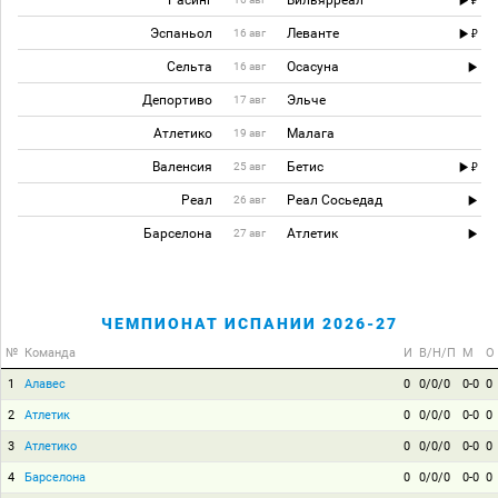
Расинг
Вильярреал
Эспаньол
Леванте
16 авг
Сельта
Осасуна
16 авг
Депортиво
Эльче
17 авг
Атлетико
Малага
19 авг
Валенсия
Бетис
25 авг
Реал
Реал Сосьедад
26 авг
Барселона
Атлетик
27 авг
ЧЕМПИОНАТ ИСПАНИИ 2026-27
№
Команда
И
В/Н/П
М
О
1
Алавес
0
0/0/0
0-0
0
2
Атлетик
0
0/0/0
0-0
0
3
Атлетико
0
0/0/0
0-0
0
4
Барселона
0
0/0/0
0-0
0