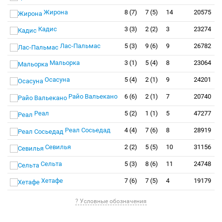
Жирона
8 (7)
7 (5)
14
20575
Кадис
3 (3)
2 (2)
3
23274
Лас-Пальмас
5 (3)
9 (6)
9
26782
Мальорка
3 (1)
5 (4)
8
23064
Осасуна
5 (4)
2 (1)
9
24201
Райо Вальекано
6 (6)
2 (1)
7
20740
Реал
5 (2)
1 (1)
5
47277
Реал Сосьедад
4 (4)
7 (6)
8
28919
Севилья
2 (2)
5 (5)
10
31156
Сельта
5 (3)
8 (6)
11
24748
Хетафе
7 (6)
7 (5)
4
19179
? Условные обозначения