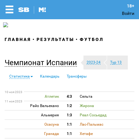
Войти
ГЛАВНАЯ
РЕЗУЛЬТАТЫ
ФУТБОЛ
Чемпионат Испании
2023-24
Тур 13
Статистика
Календарь
Трансферы
10 ноя 2023
Атлетик
4:3
Сельта
11 ноя 2023
Райо Вальекано
1:2
Жирона
Альмерия
1:3
Реал Сосьедад
Осасуна
1:1
Лас-Пальмас
Гранада
1:1
Хетафе