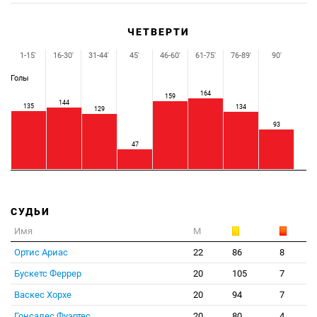
ЧЕТВЕРТИ
1-15'
16-30'
31-44'
45'
46-60'
61-75'
76-89'
90'
Голы
164
159
144
135
134
129
93
47
СУДЬИ
Имя
М
Ортис Ариас
22
86
8
Бускетс Феррер
20
105
7
Васкес Хорхе
20
94
7
Гонсалес Фуэртес
20
80
4