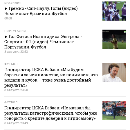
БРАЗИЛИЯ
Гремио - Сан-Паулу. Голы (видео).
Чемпионат Бразилии. Футбол
00:08
ПОРТУГАЛИЯ
Гол Фотиса Иоаннидиса. Эштрела -
Спортинг. 0:2 (видео). Чемпионат
Португалии. Футбол
8 августа 23:53
ФУТБОЛ
Гендиректор ЦСКА Бабаев: «Мы будем
бороться за чемпионство, но понимаем, что
медали и кубок — тоже очень достойный
результат»
8 августа 23:50
ФУТБОЛ
Гендиректор ЦСКА Бабаев: «Не назвал бы
результаты катастрофическими, чтобы уже
говорить о кредите доверия к Игдисамову»
8 августа 23:49