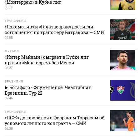
«Монтеррею» в Кубке лиг
05:19
ТРАНСФЕРЫ
«Локомотив» и «Галатасарай» достигли
соглашения по трансферу Батракова — СМИ
05:08
ФУТБОЛ
«Интер Майами» сыграет в Кубке лиг
против «Монтеррея» без Месси
03:27
БРАЗИЛИЯ
Ботафого - Флуминенсе. Чемпионат
Бразилии. Тур 22
02:46
ТРАНСФЕРЫ
«ПСЖ» договорился с Ферраном Торресом об
условиях личного контракта — СМИ
02:39