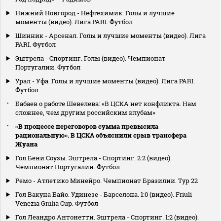
Нижний Новгород - Нефтехимик. Голы и лучшие
моменты (видео). Лига PARI. Футбол
Шинник - Арсенал. Голы и лучшие моменты (видео). Лига
PARI. Футбол
Эштрела - Спортинг. Голы (видео). Чемпионат
Португалии. Футбол
Урал - Уфа. Голы и лучшие моменты (видео). Лига PARI.
Футбол
Бабаев о работе Шевелева: «В ЦСКА нет конфликта. Нам
сложнее, чем другим российским клубам»
«В процессе переговоров сумма превысила
рациональную». В ЦСКА объяснили срыв трансфера
Жуана
Гол Бени Соузы. Эштрела - Спортинг. 2:2 (видео).
Чемпионат Португалии. Футбол
Ремо - Атлетико Минейро. Чемпионат Бразилии. Тур 22
Гол Вакуна Байо. Удинезе - Барселона. 1:0 (видео). Friuli
Venezia Giulia Cup. Футбол
Гол Леандро Антонетти. Эштрела - Спортинг. 1:2 (видео).