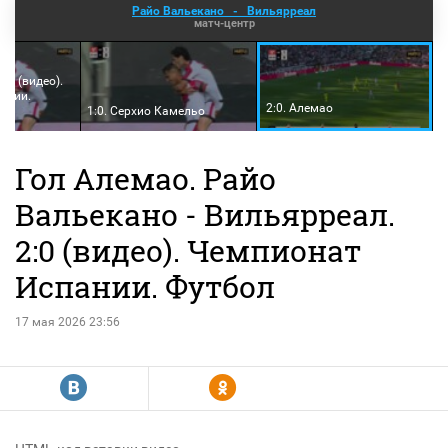
Райо Вальекано
-
Вильярреал
матч-центр
-
лы (видео).
ании.
2:0. Алемао
1:0. Серхио Камельо
Гол Алемао. Райо
Вальекано - Вильярреал.
2:0 (видео). Чемпионат
Испании. Футбол
17 мая 2026 23:56
R
Y