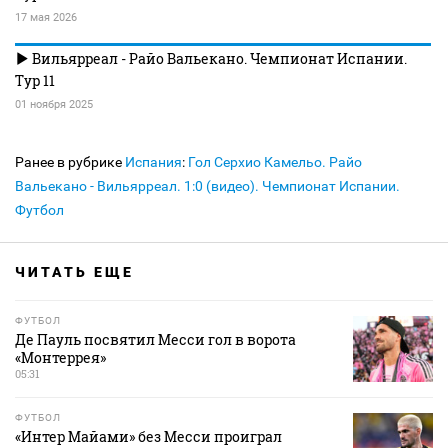
17 мая 2026
Вильярреал - Райо Вальекано. Чемпионат Испании.
Тур 11
01 ноября 2025
Ранее в рубрике
Испания
:
Гол Серхио Камельо. Райо
Вальекано - Вильярреал. 1:0 (видео). Чемпионат Испании.
Футбол
ЧИТАТЬ ЕЩЕ
ФУТБОЛ
Де Пауль посвятил Месси гол в ворота
«Монтеррея»
05:31
ФУТБОЛ
«Интер Майами» без Месси проиграл