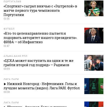
ПОРТУГАЛИЯ
«Спортинг» сыграл вничью с «Эштрелой» в
матче первого тура чемпионата
Португалии
01:55
ФУТБОЛ
«Кто‑то целенаправленно пытается
подорвать авторитет нашего президента».
ФИФА — об Инфантино
01:47
АЛЬФА-БАНК РПЛ
«ЦСКА может наступить на одни и те же
грабли второй год подряд» — Радимов
00:59
ЛИГА ПАРИ
Нижний Новгород - Нефтехимик. Голы и
лучшие моменты (видео). Лига PARI. Футбол
00:38
ЛИГА ПАРИ