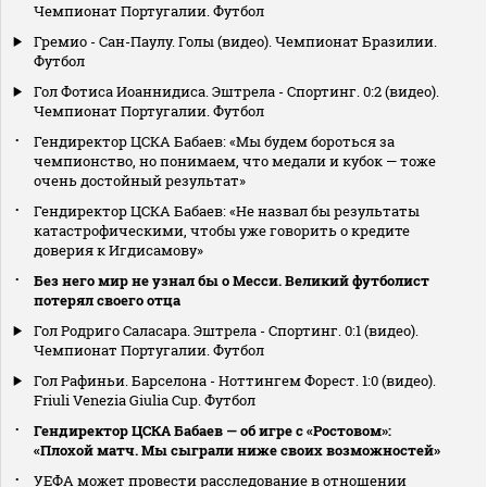
Чемпионат Португалии. Футбол
Гремио - Сан-Паулу. Голы (видео). Чемпионат Бразилии.
Футбол
Гол Фотиса Иоаннидиса. Эштрела - Спортинг. 0:2 (видео).
Чемпионат Португалии. Футбол
Гендиректор ЦСКА Бабаев: «Мы будем бороться за
чемпионство, но понимаем, что медали и кубок — тоже
очень достойный результат»
Гендиректор ЦСКА Бабаев: «Не назвал бы результаты
катастрофическими, чтобы уже говорить о кредите
доверия к Игдисамову»
Без него мир не узнал бы о Месси. Великий футболист
потерял своего отца
Гол Родриго Саласара. Эштрела - Спортинг. 0:1 (видео).
Чемпионат Португалии. Футбол
Гол Рафиньи. Барселона - Ноттингем Форест. 1:0 (видео).
Friuli Venezia Giulia Cup. Футбол
Гендиректор ЦСКА Бабаев — об игре с «Ростовом»:
«Плохой матч. Мы сыграли ниже своих возможностей»
УЕФА может провести расследование в отношении