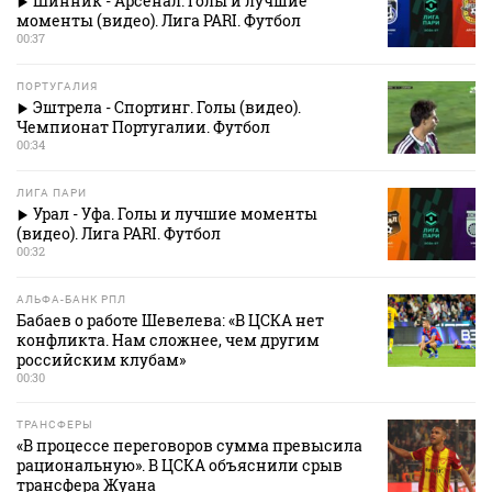
Шинник - Арсенал. Голы и лучшие
моменты (видео). Лига PARI. Футбол
00:37
ПОРТУГАЛИЯ
Эштрела - Спортинг. Голы (видео).
Чемпионат Португалии. Футбол
00:34
ЛИГА ПАРИ
Урал - Уфа. Голы и лучшие моменты
(видео). Лига PARI. Футбол
00:32
АЛЬФА-БАНК РПЛ
Бабаев о работе Шевелева: «В ЦСКА нет
конфликта. Нам сложнее, чем другим
российским клубам»
00:30
ТРАНСФЕРЫ
«В процессе переговоров сумма превысила
рациональную». В ЦСКА объяснили срыв
трансфера Жуана