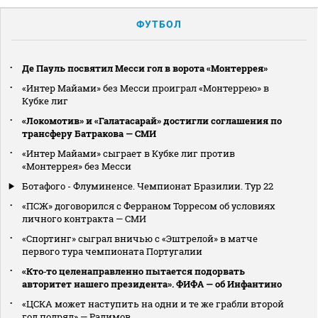
ФУТБОЛ
Де Пауль посвятил Месси гол в ворота «Монтеррея»
«Интер Майами» без Месси проиграл «Монтеррею» в
Кубке лиг
«Локомотив» и «Галатасарай» достигли соглашения по
трансферу Батракова — СМИ
«Интер Майами» сыграет в Кубке лиг против
«Монтеррея» без Месси
Ботафого - Флуминенсе. Чемпионат Бразилии. Тур 22
«ПСЖ» договорился с Ферраном Торресом об условиях
личного контракта — СМИ
«Спортинг» сыграл вничью с «Эштрелой» в матче
первого тура чемпионата Португалии
«Кто‑то целенаправленно пытается подорвать
авторитет нашего президента». ФИФА — об Инфантино
«ЦСКА может наступить на одни и те же грабли второй
год подряд» — Радимов