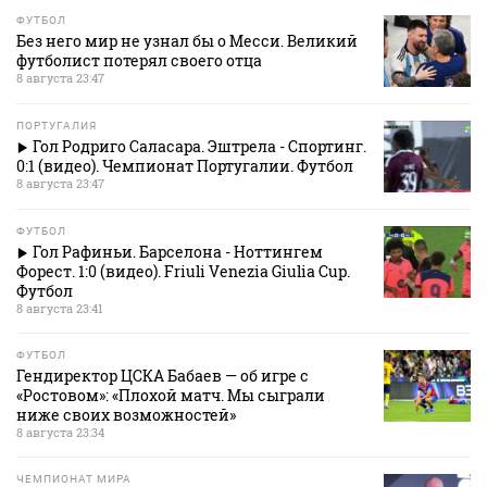
ФУТБОЛ
Без него мир не узнал бы о Месси. Великий
футболист потерял своего отца
8 августа 23:47
ПОРТУГАЛИЯ
Гол Родриго Саласара. Эштрела - Спортинг.
0:1 (видео). Чемпионат Португалии. Футбол
8 августа 23:47
ФУТБОЛ
Гол Рафиньи. Барселона - Ноттингем
Форест. 1:0 (видео). Friuli Venezia Giulia Cup.
Футбол
8 августа 23:41
ФУТБОЛ
Гендиректор ЦСКА Бабаев — об игре с
«Ростовом»: «Плохой матч. Мы сыграли
ниже своих возможностей»
8 августа 23:34
ЧЕМПИОНАТ МИРА