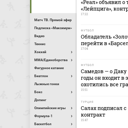
«Реал» объявил о
«Лейпцига», контр
17:22
Матч ТВ. Прямой эфир
Подписка «Максимум»
ФУТБОЛ
Обладатель «Золо
Видео
перейти в «Барсе
Теннис
17:04
Хоккей
MMA/Единоборства
ФУТБОЛ
Фигурное катание
Самедов — о Даку 
Биатлон
годы он входит в 
охотились все гр
Лыжные гонки
15:51
Бокс
Допинг
ТУРЦИЯ
Салах подписал с
Олимпийские игры
контракт
Формула-1
15:47
Баскетбол