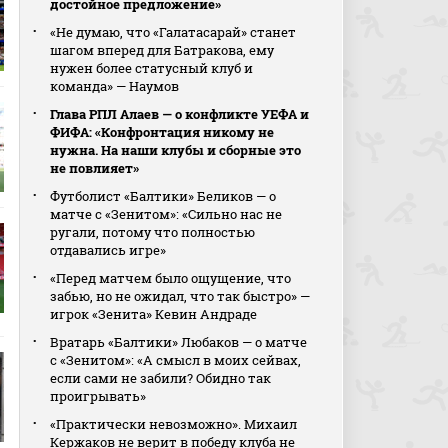
достойное предложение»
«Не думаю, что «Галатасарай» станет
шагом вперед для Батракова, ему
нужен более статусный клуб и
команда» — Наумов
Глава РПЛ Алаев — о конфликте УЕФА и
ФИФА: «Конфронтация никому не
нужна. На наши клубы и сборные это
не повлияет»
Футболист «Балтики» Беликов — о
матче с «Зенитом»: «Сильно нас не
ругали, потому что полностью
отдавались игре»
«Перед матчем было ощущение, что
забью, но не ожидал, что так быстро» —
игрок «Зенита» Кевин Андраде
Вратарь «Балтики» Любаков — о матче
с «Зенитом»: «А смысл в моих сейвах,
если сами не забили? Обидно так
проигрывать»
«Практически невозможно». Михаил
Кержаков не верит в победу клуба не