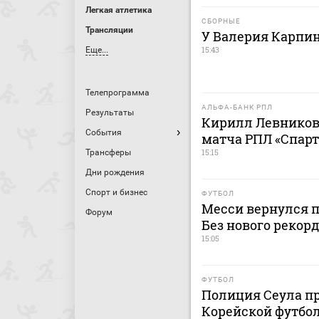
Легкая атлетика
СБОРНЫЕ
Трансляции
У Валерия Карпи
15:43
Еще...
Телепрограмма
АЛЬФА-БАНК РПЛ
Результаты
Кирилл Левников
События
матча РПЛ «Спарт
15:15
Трансферы
Дни рождения
Спорт и бизнес
ФУТБОЛ
Месси вернулся п
Форум
Без нового рекор
15:05
ФУТБОЛ
Полиция Сеула пр
Корейской футбол