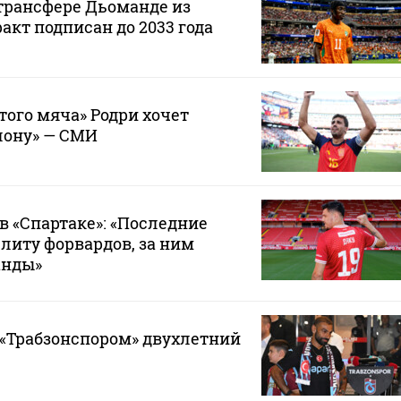
 трансфере Дьоманде из
акт подписан до 2033 года
того мяча» Родри хочет
лону» — СМИ
в «Спартаке»: «Последние
элиту форвардов, за ним
анды»
 «Трабзонспором» двухлетний