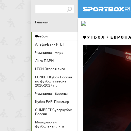
Главная
Футбол
ФУТБОЛ
ЕВРОП
Альфа-Банк РПЛ
Чемпионат мира
Лига ПАРИ
LEON-Вторая лига
FONBET Кубок России
по футболу сезона
2026-2027 гг.
Чемпионат Европы
Кубок PARI Премьер
OLIMPBET Суперкубок
России
Молодежная
футбольная лига