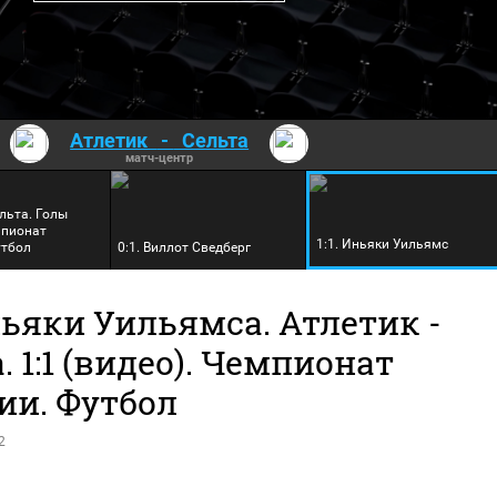
Атлетик
-
Сельта
матч-центр
ельта. Голы
мпионат
1:1. Иньяки Уильямс
утбол
0:1. Виллот Сведберг
ьяки Уильямса. Атлетик -
. 1:1 (видео). Чемпионат
ии. Футбол
2