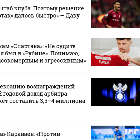
штаб клуба. Поэтому решение
ртак» далось быстро» — Даку
ам «Спартака»: «Не судите
 я был в «Рубине». Понимаю,
ысокомерным и агрессивным»
дексацию вознаграждений
 годовой доход арбитра
ет составить 3,5–4 миллиона
а» Караваев: «Против