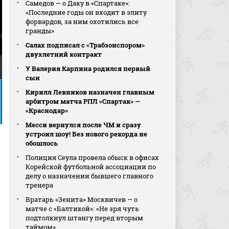
Самедов — о Даку в «Спартаке»:
«Последние годы он входит в элиту
форвардов, за ним охотились все
гранды»
Салах подписал с «Трабзонспором»
двухлетний контракт
У Валерия Карпина родился первый
сын
Кирилл Левников назначен главным
арбитром матча РПЛ «Спартак» —
«Краснодар»
Месси вернулся после ЧМ и сразу
устроил шоу! Без нового рекорда не
обошлось
Полиция Сеула провела обыск в офисах
Корейской футбольной ассоциации по
делу о назначении бывшего главного
тренера
Вратарь «Зенита» Москвичев — о
матче с «Балтикой»: «Не зря чуть
подтолкнул штангу перед вторым
таймом»