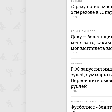
ФУТБОЛ
«Сразу понял мас
о переходе в «Спа
13:59
АЛЬФА-БАНК РПЛ
Даку — болельщик
меня за то, каким
мог выглядеть в
13:57
ФУТБОЛ
РФС запустил ин
судей, суммарный
Первой лиги смож
рублей
13:16
FONBET КУБОК РОССИИ
Футболист «Зенит