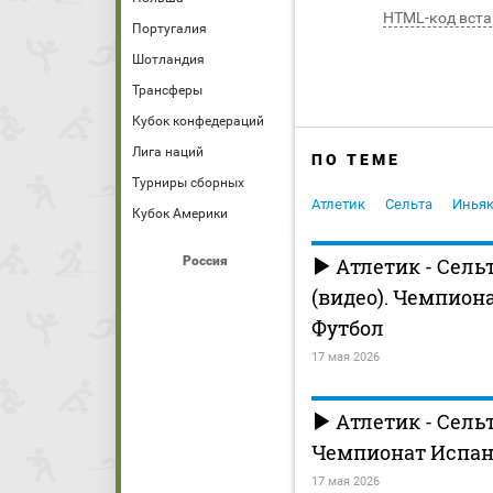
HTML-код вста
Португалия
Шотландия
Трансферы
Кубок конфедераций
Лига наций
ПО ТЕМЕ
Турниры сборных
Атлетик
Сельта
Иньяк
Кубок Америки
Россия
Атлетик - Сельт
(видео). Чемпион
Футбол
17 мая 2026
Атлетик - Сельт
Чемпионат Испани
17 мая 2026