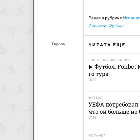
Ранее в рубрике
Испани
Испании. Футбол
Европа
ЧИТАТЬ ЕЩЕ
FONBET КУБОК РОССИИ
Футбол. Fonbet 
го тура
18:20
ФУТБОЛ
УЕФА потребовал 
что он больше не 
17:36
ИСПАНИЯ