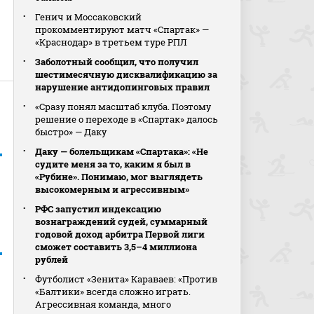
Генич и Моссаковский
прокомментируют матч «Спартак» —
«Краснодар» в третьем туре РПЛ
Заболотный сообщил, что получил
шестимесячную дисквалификацию за
нарушение антидопинговых правил
«Сразу понял масштаб клуба. Поэтому
решение о переходе в «Спартак» далось
быстро» — Даку
Даку — болельщикам «Спартака»: «Не
судите меня за то, каким я был в
«Рубине». Понимаю, мог выглядеть
высокомерным и агрессивным»
РФС запустил индексацию
вознаграждений судей, суммарный
годовой доход арбитра Первой лиги
сможет составить 3,5–4 миллиона
рублей
Футболист «Зенита» Караваев: «Против
«Балтики» всегда сложно играть.
Агрессивная команда, много