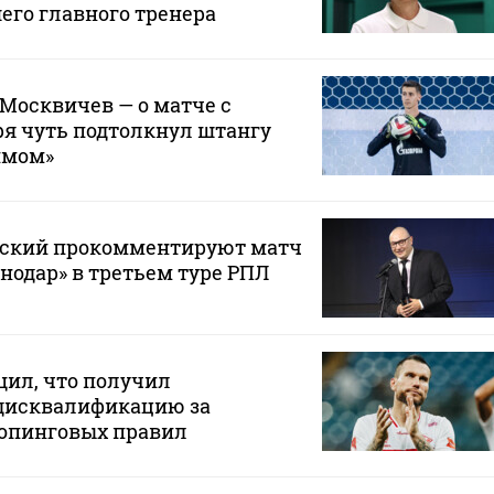
его главного тренера
 Москвичев — о матче с
зря чуть подтолкнул штангу
ймом»
вский прокомментируют матч
снодар» в третьем туре РПЛ
щил, что получил
дисквалификацию за
опинговых правил