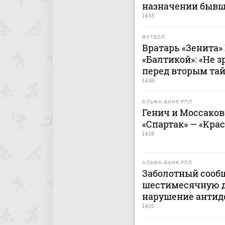
назначении бывш
14:55
ФУТБОЛ
Вратарь «Зенита»
«Балтикой»: «Не 
перед вторым та
14:46
АЛЬФА-БАНК РПЛ
Генич и Моссако
«Спартак» — «Кра
14:18
АЛЬФА-БАНК РПЛ
Заболотный сооб
шестимесячную 
нарушение антид
14:01