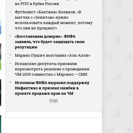
из РПЛ в Кубке России
Футболист «Балтики» Беликов: «В
матчах с «Зенитом» нужно
использовать каждый момент, потому
что они не прощают»
«Восстановим доверие». ФИФА
заявила, что будет защищать свою
репутацию
Марино Пушич возглавил «Аль‑Ахли»
Испанские депутаты призвали
пересмотреть решение о проведении
ЧМ‑2030 совместно с Марокко — СМИ
Исполком ФИФА выразил поддержку
Инфантино и признал ошибки в
проекте продажи прав на ЧМ
ЕЩЕ