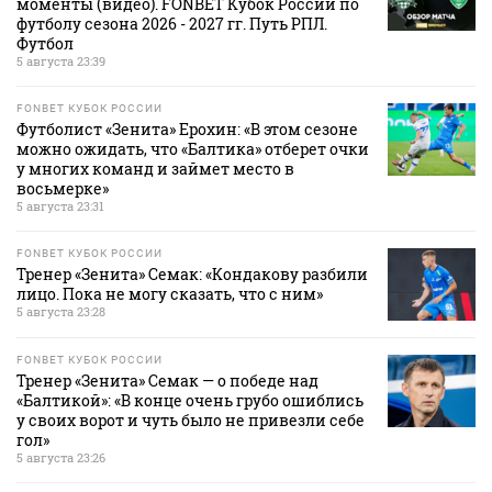
моменты (видео). FONBET Кубок России по
футболу сезона 2026 - 2027 гг. Путь РПЛ.
Футбол
5 августа 23:39
FONBET КУБОК РОССИИ
Футболист «Зенита» Ерохин: «В этом сезоне
можно ожидать, что «Балтика» отберет очки
у многих команд и займет место в
восьмерке»
5 августа 23:31
FONBET КУБОК РОССИИ
Тренер «Зенита» Семак: «Кондакову разбили
лицо. Пока не могу сказать, что с ним»
5 августа 23:28
FONBET КУБОК РОССИИ
Тренер «Зенита» Семак — о победе над
«Балтикой»: «В конце очень грубо ошиблись
у своих ворот и чуть было не привезли себе
гол»
5 августа 23:26