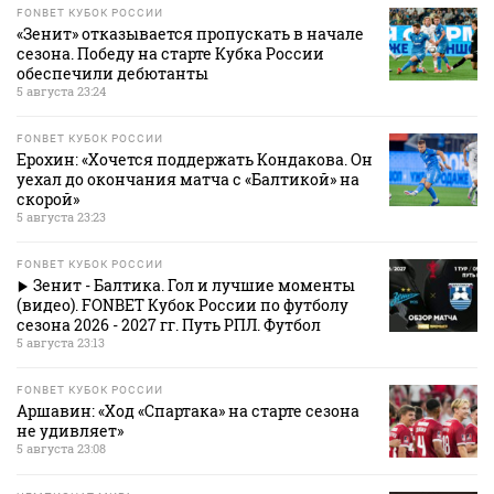
FONBET КУБОК РОССИИ
«Зенит» отказывается пропускать в начале
сезона. Победу на старте Кубка России
обеспечили дебютанты
5 августа 23:24
FONBET КУБОК РОССИИ
Ерохин: «Хочется поддержать Кондакова. Он
уехал до окончания матча с «Балтикой» на
скорой»
5 августа 23:23
FONBET КУБОК РОССИИ
Зенит - Балтика. Гол и лучшие моменты
(видео). FONBET Кубок России по футболу
сезона 2026 - 2027 гг. Путь РПЛ. Футбол
5 августа 23:13
FONBET КУБОК РОССИИ
Аршавин: «Ход «Спартака» на старте сезона
не удивляет»
5 августа 23:08