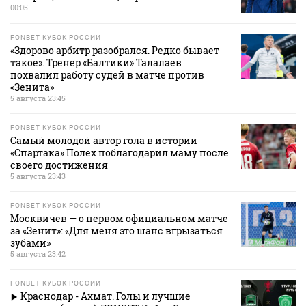
00:05
FONBET КУБОК РОССИИ
«Здорово арбитр разобрался. Редко бывает
такое». Тренер «Балтики» Талалаев
похвалил работу судей в матче против
«Зенита»
5 августа 23:45
FONBET КУБОК РОССИИ
Самый молодой автор гола в истории
«Спартака» Полех поблагодарил маму после
своего достижения
5 августа 23:43
FONBET КУБОК РОССИИ
Москвичев — о первом официальном матче
за «Зенит»: «Для меня это шанс вгрызаться
зубами»
5 августа 23:42
FONBET КУБОК РОССИИ
Краснодар - Ахмат. Голы и лучшие