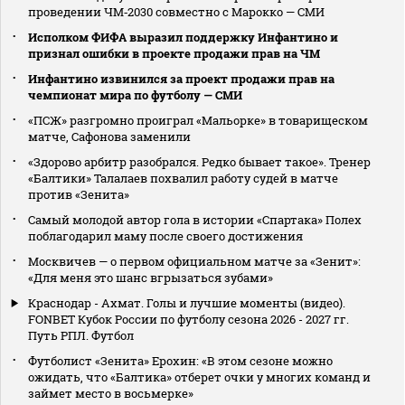
проведении ЧМ‑2030 совместно с Марокко — СМИ
Исполком ФИФА выразил поддержку Инфантино и
признал ошибки в проекте продажи прав на ЧМ
Инфантино извинился за проект продажи прав на
чемпионат мира по футболу — СМИ
«ПСЖ» разгромно проиграл «Мальорке» в товарищеском
матче, Сафонова заменили
«Здорово арбитр разобрался. Редко бывает такое». Тренер
«Балтики» Талалаев похвалил работу судей в матче
против «Зенита»
Самый молодой автор гола в истории «Спартака» Полех
поблагодарил маму после своего достижения
Москвичев — о первом официальном матче за «Зенит»:
«Для меня это шанс вгрызаться зубами»
Краснодар - Ахмат. Голы и лучшие моменты (видео).
FONBET Кубок России по футболу сезона 2026 - 2027 гг.
Путь РПЛ. Футбол
Футболист «Зенита» Ерохин: «В этом сезоне можно
ожидать, что «Балтика» отберет очки у многих команд и
займет место в восьмерке»