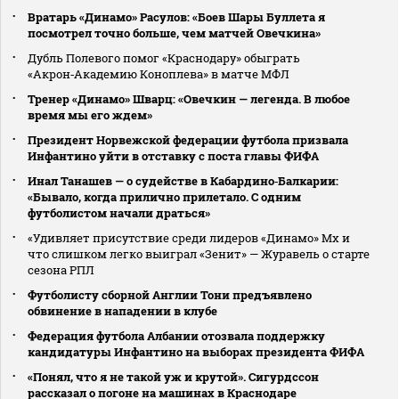
Вратарь «Динамо» Расулов: «Боев Шары Буллета я
посмотрел точно больше, чем матчей Овечкина»
Дубль Полевого помог «Краснодару» обыграть
«Акрон‑Академию Коноплева» в матче МФЛ
Тренер «Динамо» Шварц: «Овечкин — легенда. В любое
время мы его ждем»
Президент Норвежской федерации футбола призвала
Инфантино уйти в отставку с поста главы ФИФА
Инал Танашев — о судействе в Кабардино‑Балкарии:
«Бывало, когда прилично прилетало. С одним
футболистом начали драться»
«Удивляет присутствие среди лидеров «Динамо» Мх и
что слишком легко выиграл «Зенит» — Журавель о старте
сезона РПЛ
Футболисту сборной Англии Тони предъявлено
обвинение в нападении в клубе
Федерация футбола Албании отозвала поддержку
кандидатуры Инфантино на выборах президента ФИФА
«Понял, что я не такой уж и крутой». Сигурдссон
рассказал о погоне на машинах в Краснодаре