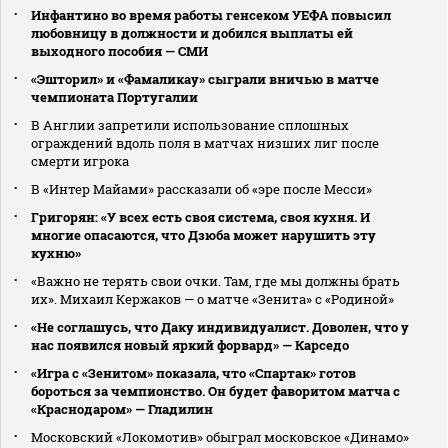
Инфантино во время работы генсеком УЕФА повысил
любовницу в должности и добился выплаты ей
выходного пособия — СМИ
«Эшторил» и «Фамаликау» сыграли вничью в матче
чемпионата Португалии
В Англии запретили использование сплошных
ограждений вдоль поля в матчах низших лиг после
смерти игрока
В «Интер Майами» рассказали об «эре после Месси»
Григорян: «У всех есть своя система, своя кухня. И
многие опасаются, что Дзюба может нарушить эту
кухню»
«Важно не терять свои очки. Там, где мы должны брать
их». Михаил Кержаков — о матче «Зенита» с «Родиной»
«Не соглашусь, что Даку индивидуалист. Доволен, что у
нас появился новый яркий форвард» — Карседо
«Игра с «Зенитом» показала, что «Спартак» готов
бороться за чемпионство. Он будет фаворитом матча с
«Краснодаром» — Гладилин
Московский «Локомотив» обыграл московское «Динамо»