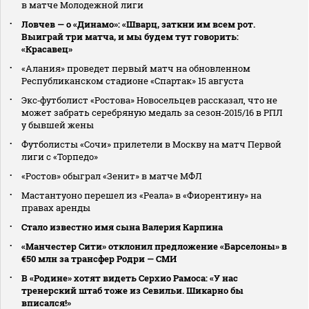
в матче Молодежной лиги
Ловчев — о «Динамо»: «Шварц, заткни им всем рот.
Выиграй три матча, и мы будем тут говорить:
«Красавец»
«Алания» проведет первый матч на обновленном
Республиканском стадионе «Спартак» 15 августа
Экс‑футболист «Ростова» Новосельцев рассказал, что не
может забрать серебряную медаль за сезон‑2015/16 в РПЛ
у бывшей жены
Футболисты «Сочи» прилетели в Москву на матч Первой
лиги с «Торпедо»
«Ростов» обыграл «Зенит» в матче МФЛ
Мастантуоно перешел из «Реала» в «Фиорентину» на
правах аренды
Стало известно имя сына Валерия Карпина
«Манчестер Сити» отклонил предложение «Барселоны» в
€50 млн за трансфер Родри — СМИ
В «Родине» хотят видеть Серхио Рамоса: «У нас
тренерский штаб тоже из Севильи. Шикарно бы
вписался!»