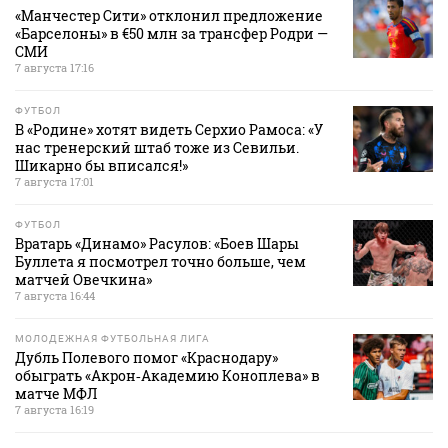
«Манчестер Сити» отклонил предложение
«Барселоны» в €50 млн за трансфер Родри —
СМИ
7 августа 17:16
ФУТБОЛ
В «Родине» хотят видеть Серхио Рамоса: «У
нас тренерский штаб тоже из Севильи.
Шикарно бы вписался!»
7 августа 17:01
ФУТБОЛ
Вратарь «Динамо» Расулов: «Боев Шары
Буллета я посмотрел точно больше, чем
матчей Овечкина»
7 августа 16:44
МОЛОДЕЖНАЯ ФУТБОЛЬНАЯ ЛИГА
Дубль Полевого помог «Краснодару»
обыграть «Акрон‑Академию Коноплева» в
матче МФЛ
7 августа 16:19