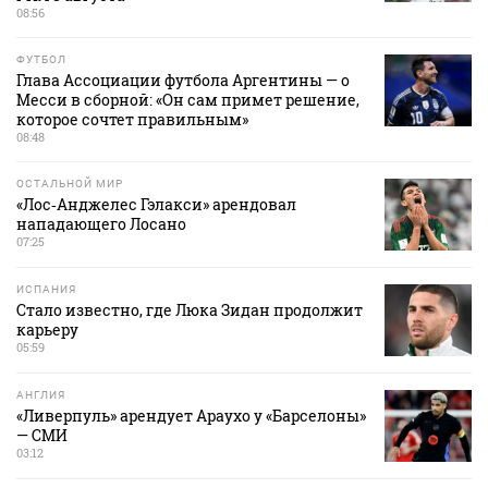
08:56
ФУТБОЛ
Глава Ассоциации футбола Аргентины — о
Месси в сборной: «Он сам примет решение,
которое сочтет правильным»
08:48
ОСТАЛЬНОЙ МИР
«Лос‑Анджелес Гэлакси» арендовал
нападающего Лосано
07:25
ИСПАНИЯ
Стало известно, где Люка Зидан продолжит
карьеру
05:59
АНГЛИЯ
«Ливерпуль» арендует Араухо у «Барселоны»
— СМИ
03:12