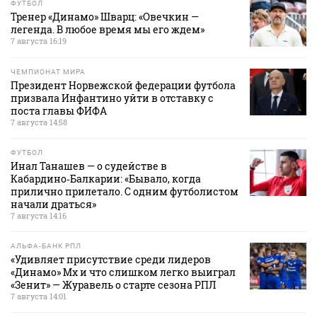
ФУТБОЛ
Тренер «Динамо» Шварц: «Овечкин —
легенда. В любое время мы его ждем»
7 августа 16:19
ЧЕМПИОНАТ МИРА
Президент Норвежской федерации футбола
призвала Инфантино уйти в отставку с
поста главы ФИФА
7 августа 14:58
ФУТБОЛ
Инал Танашев — о судействе в
Кабардино‑Балкарии: «Бывало, когда
прилично прилетало. С одним футболистом
начали драться»
7 августа 14:16
АЛЬФА-БАНК РПЛ
«Удивляет присутствие среди лидеров
«Динамо» Мх и что слишком легко выиграл
«Зенит» — Журавель о старте сезона РПЛ
7 августа 14:01