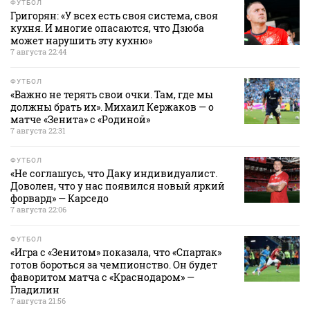
ФУТБОЛ
Григорян: «У всех есть своя система, своя
кухня. И многие опасаются, что Дзюба
может нарушить эту кухню»
7 августа 22:44
ФУТБОЛ
«Важно не терять свои очки. Там, где мы
должны брать их». Михаил Кержаков — о
матче «Зенита» с «Родиной»
7 августа 22:31
ФУТБОЛ
«Не соглашусь, что Даку индивидуалист.
Доволен, что у нас появился новый яркий
форвард» — Карседо
7 августа 22:06
ФУТБОЛ
«Игра с «Зенитом» показала, что «Спартак»
готов бороться за чемпионство. Он будет
фаворитом матча с «Краснодаром» —
Гладилин
7 августа 21:56