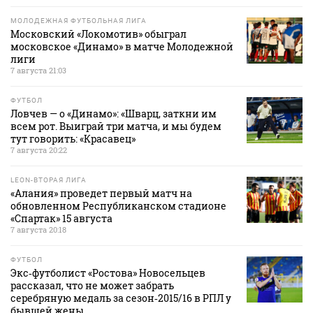
МОЛОДЕЖНАЯ ФУТБОЛЬНАЯ ЛИГА
Московский «Локомотив» обыграл
московское «Динамо» в матче Молодежной
лиги
7 августа 21:03
ФУТБОЛ
Ловчев — о «Динамо»: «Шварц, заткни им
всем рот. Выиграй три матча, и мы будем
тут говорить: «Красавец»
7 августа 20:22
LEON-ВТОРАЯ ЛИГА
«Алания» проведет первый матч на
обновленном Республиканском стадионе
«Спартак» 15 августа
7 августа 20:18
ФУТБОЛ
Экс‑футболист «Ростова» Новосельцев
рассказал, что не может забрать
серебряную медаль за сезон‑2015/16 в РПЛ у
бывшей жены