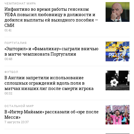
ЧЕМПИОНАТ МИРА
Инфантино во время работы генсеком
УЕФА повысил любовницу в должности и
добился выплаты ей выходного пособия —
СМИ
01:41
ПОРТУГАЛИЯ
«Эшторил» и «Фамаликау» сыграли вничью
в матче чемпионата Португалии
00:48
ФУТБОЛ
В Англии запретили использование
сплошных ограждений вдоль поля в
матчах низших лиг после смерти игрока
00:32
ОСТАЛЬНОЙ МИР
В «Интер Майами» рассказали об «эре после
Месси»
7 августа 23:37