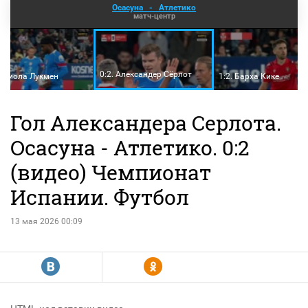
Осасуна
-
Атлетико
матч-центр
0:2. Александер Сёрлот
Адемола Лукмен
1:2. Барха Кике
Гол Александера Серлота.
Осасуна - Атлетико. 0:2
(видео) Чемпионат
Испании. Футбол
13 мая 2026 00:09
R
Y