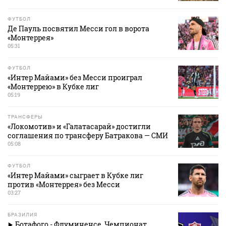
ФУТБОЛ
Де Пауль посвятил Месси гол в ворота
«Монтеррея»
05:31
ФУТБОЛ
«Интер Майами» без Месси проиграл
«Монтеррею» в Кубке лиг
05:19
ТРАНСФЕРЫ
«Локомотив» и «Галатасарай» достигли
соглашения по трансферу Батракова — СМИ
05:08
ФУТБОЛ
«Интер Майами» сыграет в Кубке лиг
против «Монтеррея» без Месси
03:27
БРАЗИЛИЯ
Ботафого - Флуминенсе. Чемпионат