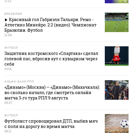
11:12
БРАЗИЛИЯ
Красивый гол Габриэля Тальяри. Ремо -
Атлетико Минейро. 2:2 (видео). Чемпионат
Бразилии. Футбол
11:04
ФУТБОЛ
Защитник костромского «Спартака» сделал
голевой пас, вбросив аут с кувырком через
себя
10:16
АЛЬФА-БАНК РПЛ
«Динамо» (Москва) — «Динамо» (Махачкала):
во сколько начало, где смотреть онлайн
матча 3‑го тура РПЛ 9 августа
09:27
ФУТБОЛ
Футболист спровоцировал ДТП, выбив мяч
с поля на дорогу во время матча
09:11