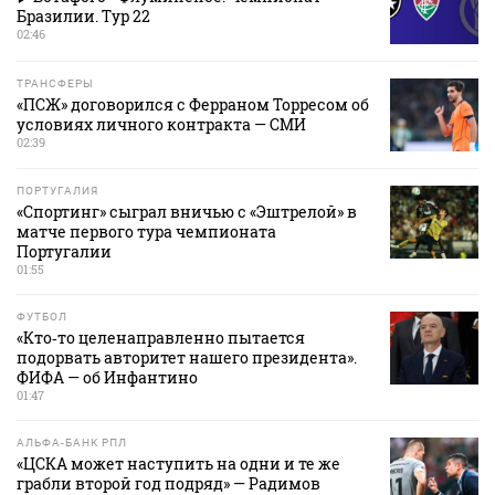
Бразилии. Тур 22
02:46
ТРАНСФЕРЫ
«ПСЖ» договорился с Ферраном Торресом об
условиях личного контракта — СМИ
02:39
ПОРТУГАЛИЯ
«Спортинг» сыграл вничью с «Эштрелой» в
матче первого тура чемпионата
Португалии
01:55
ФУТБОЛ
«Кто‑то целенаправленно пытается
подорвать авторитет нашего президента».
ФИФА — об Инфантино
01:47
АЛЬФА-БАНК РПЛ
«ЦСКА может наступить на одни и те же
грабли второй год подряд» — Радимов