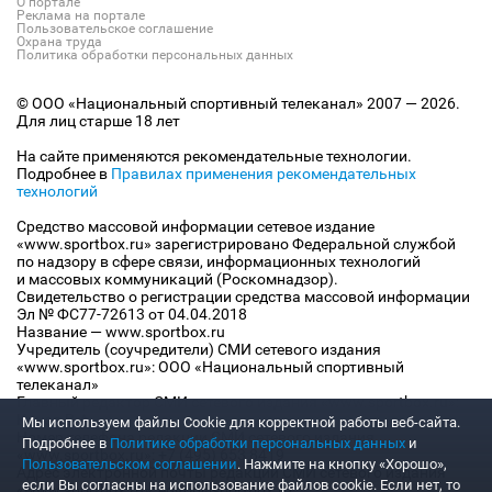
О портале
Реклама на портале
Пользовательское соглашение
Охрана труда
Политика обработки персональных данных
© ООО «Национальный спортивный телеканал» 2007 — 2026.
Для лиц старше 18 лет
На сайте применяются рекомендательные технологии.
Подробнее в
Правилах применения рекомендательных
технологий
Средство массовой информации сетевое издание
«www.sportbox.ru» зарегистрировано Федеральной службой
по надзору в сфере связи, информационных технологий
и массовых коммуникаций (Роскомнадзор).
Свидетельство о регистрации средства массовой информации
Эл № ФС77-72613 от 04.04.2018
Название — www.sportbox.ru
Учредитель (соучредители) СМИ сетевого издания
«www.sportbox.ru»: ООО «Национальный спортивный
телеканал»
Главный редактор СМИ сетевого издания «www.sportbox.ru»:
Конов В.А.
Мы используем файлы Сookie для корректной работы веб-сайта.
Номер телефона редакции СМИ сетевого издания
Подробнее в
Политике обработки персональных данных
и
«www.sportbox.ru»: +7 (495) 653 8419
Пользовательском соглашении
. Нажмите на кнопку «Хорошо»,
Адрес электронной почты редакции СМИ сетевого издания
если Вы согласны на использование файлов cookie. Если нет, то
«www.sportbox.ru»: editor@sportbox.ru