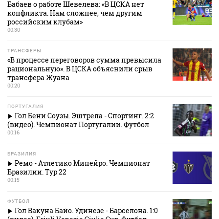
Бабаев о работе Шевелева: «В ЦСКА нет
конфликта. Нам сложнее, чем другим
российским клубам»
00:30
ТРАНСФЕРЫ
«В процессе переговоров сумма превысила
рациональную». В ЦСКА объяснили срыв
трансфера Жуана
00:20
ПОРТУГАЛИЯ
Гол Бени Соузы. Эштрела - Спортинг. 2:2
(видео). Чемпионат Португалии. Футбол
00:16
БРАЗИЛИЯ
Ремо - Атлетико Минейро. Чемпионат
Бразилии. Тур 22
00:15
ФУТБОЛ
Гол Вакуна Байо. Удинезе - Барселона. 1:0