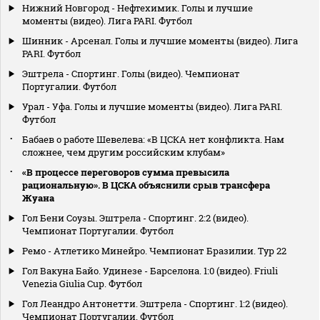
Нижний Новгород - Нефтехимик. Голы и лучшие
моменты (видео). Лига PARI. Футбол
Шинник - Арсенал. Голы и лучшие моменты (видео). Лига
PARI. Футбол
Эштрела - Спортинг. Голы (видео). Чемпионат
Португалии. Футбол
Урал - Уфа. Голы и лучшие моменты (видео). Лига PARI.
Футбол
Бабаев о работе Шевелева: «В ЦСКА нет конфликта. Нам
сложнее, чем другим российским клубам»
«В процессе переговоров сумма превысила
рациональную». В ЦСКА объяснили срыв трансфера
Жуана
Гол Бени Соузы. Эштрела - Спортинг. 2:2 (видео).
Чемпионат Португалии. Футбол
Ремо - Атлетико Минейро. Чемпионат Бразилии. Тур 22
Гол Вакуна Байо. Удинезе - Барселона. 1:0 (видео). Friuli
Venezia Giulia Cup. Футбол
Гол Леандро Антонетти. Эштрела - Спортинг. 1:2 (видео).
Чемпионат Португалии. Футбол