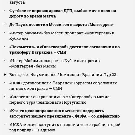
августа
Футболист спровоцировал ДТП, выбив мяч с поля на
дорогу во время матча
Де Пауль посвятил Месси гол в ворота «Монтеррея»
«Интер Майами» без Месси проиграл «Монтеррею» в
Кубке лиг
«Локомотив» и «Галатасарай» достигли соглашения по
трансферу Батракова — СМИ
«Интер Майами» сыграет в Кубке лиг против
«Монтеррея» без Месси
Ботафого - Флуминенсе. Чемпионат Бразилии. Тур 22
«ПСЖ» договорился с Ферраном Торресом об условиях
личного контракта — СМИ
«Спортинг» сыграл вничью с «Эштрелой» в матче
первого тура чемпионата Португалии
«Кто‑то целенаправленно пытается подорвать
авторитет нашего президента». ФИФА — об Инфантино
«ЦСКА может наступить на одни и те же грабли второй
год подряд» — Радимов