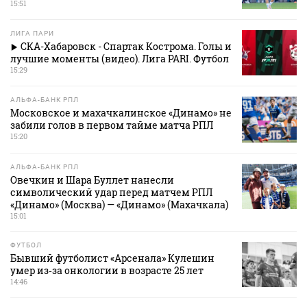
15:51
ЛИГА ПАРИ
СКА-Хабаровск - Спартак Кострома. Голы и
лучшие моменты (видео). Лига PARI. Футбол
15:29
АЛЬФА-БАНК РПЛ
Московское и махачкалинское «Динамо» не
забили голов в первом тайме матча РПЛ
15:20
АЛЬФА-БАНК РПЛ
Овечкин и Шара Буллет нанесли
символический удар перед матчем РПЛ
«Динамо» (Москва) — «Динамо» (Махачкала)
15:01
ФУТБОЛ
Бывший футболист «Арсенала» Кулешин
умер из‑за онкологии в возрасте 25 лет
14:46