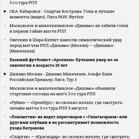
3‑го тура РПЛ
СКА-Хабаровск - Спартак Кострома. Голы и лучшие
моменты (видео). Лига PARI. Футбол
Московское и махачкалинское «Динамо» не забили голов
в первом тайме матча РПЛ
Овечкин и Шара Буллет нанесли символический удар
перед матчем РПЛ «Динамо» (Москва) — «Динамо»
(Махачкала)
Бывший футболист «Арсенала» Кулешин умер из‑за
онкологии в возрасте 25 лет
Динамо Москва - Динамо Махачкала. Альфа-Банк
Российская Премьер-Лига. Тур 3
Московское и махачкалинское «Динамо» объявили
стартовые составы на матч 3‑го тура РПЛ
«Рубин» — «Оренбург»: во сколько начало, где смотреть
онлайн матча 3‑го тура РПЛ 9 августа
«Локомотив» не ведет переговоров с «Галатасараем» или
другими клубами и не рассматривает возможность
ухода Батракова
«Спартак» — «Краснодар»: во сколько начало, где смотреть