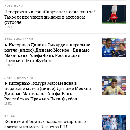
ЛИГА ПАРИ
Невероятный гол «Спартака» после сальто!
Такое редко увидишь даже в мировом
футболе
15:59
АЛЬФА-БАНК РПЛ
Интервью Давида Рикардо в перерыве
матча (видео). Динамо Москва - Динамо
Махачкала. Альфа-Банк Российская
Премьер-Лига. Футбол
15:53
АЛЬФА-БАНК РПЛ
Интервью Тимура Магомедова в
перерыве матча (видео). Динамо Москва -
Динамо Махачкала. Альфа-Банк
Российская Премьер-Лига. Футбол
15:52
ФУТБОЛ
«Зенит» и «Родина» назвали стартовые
составы на матч 3‑го тура РПЛ