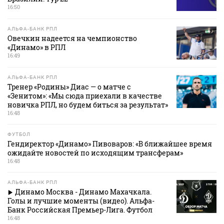
16:50
АЛЬФА-БАНК РПЛ
Овечкин надеется на чемпионство
«Динамо» в РПЛ
16:49
АЛЬФА-БАНК РПЛ
Тренер «Родины» Диас — о матче с
«Зенитом»: «Мы сюда приехали в качестве
новичка РПЛ, но будем биться за результат»
16:48
ФУТБОЛ
Гендиректор «Динамо» Пивоваров: «В ближайшее время
ожидайте новостей по исходящим трансферам»
16:48
АЛЬФА-БАНК РПЛ
Динамо Москва - Динамо Махачкала.
Голы и лучшие моменты (видео). Альфа-
Банк Российская Премьер-Лига. Футбол
16:48