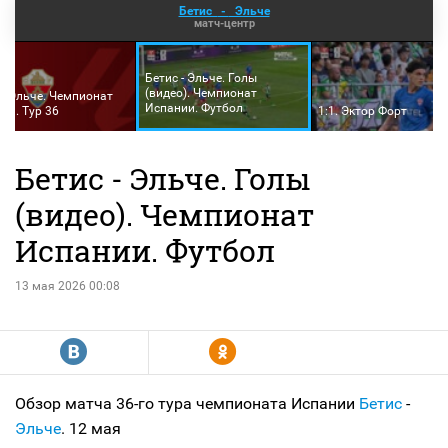
Бетис
-
Эльче
матч-центр
Бетис - Эльче. Голы
(видео). Чемпионат
 - Эльче. Чемпионат
Испании. Футбол
ии. Тур 36
1:1. Эктор Форт
Бетис - Эльче. Голы
(видео). Чемпионат
Испании. Футбол
13 мая 2026 00:08
R
Y
Обзор матча 36-го тура чемпионата Испании
Бетис
-
Эльче
. 12 мая