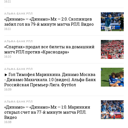
16:11
АЛЬФА-БАНК РПЛ
«Динамо» — «Динамо» Мх — 2:0. Скопинцев
забил гол на 79‑й минуте матча РПЛ. Видео
16:11
АЛЬФА-БАНК РПЛ
«Спартак» продал все билеты на домашний
матч РПЛ против «Краснодара»
16:10
АЛЬФА-БАНК РПЛ
Гол Тимофея Маринкина. Динамо Москва
- Динамо Махачкала. 1:0 (видео). Альфа-Банк
Российская Премьер-Лига. Футбол
16:09
АЛЬФА-БАНК РПЛ
«Динамо» — «Динамо» Мх — 1:0. Маринкин
открыл счет на 77‑й минуте матча РПЛ.
Видео
16:08