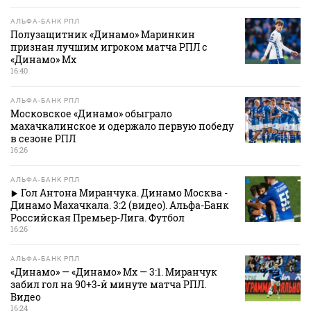
АЛЬФА-БАНК РПЛ
Полузащитник «Динамо» Маринкин
признан лучшим игроком матча РПЛ с
«Динамо» Мх
16:40
АЛЬФА-БАНК РПЛ
Московское «Динамо» обыграло
махачкалинское и одержало первую победу
в сезоне РПЛ
16:26
АЛЬФА-БАНК РПЛ
Гол Антона Миранчука. Динамо Москва -
Динамо Махачкала. 3:2 (видео). Альфа-Банк
Российская Премьер-Лига. Футбол
16:26
АЛЬФА-БАНК РПЛ
«Динамо» — «Динамо» Мх — 3:1. Миранчук
забил гол на 90+3‑й минуте матча РПЛ.
Видео
16:24