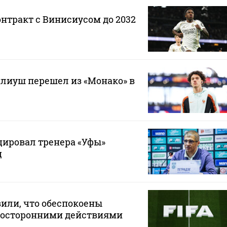
онтракт с Винисиусом до 2032
лиуш перешел из «Монако» в
ировал тренера «Уфы»
ц
или, что обеспокоены
осторонними действиями