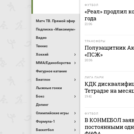
ФУТБОЛ
«Реал» продлил к
года
Матч ТВ. Прямой эфир
21:06
Подписка «Максимум»
Видео
ТРАНСФЕРЫ
Теннис
Полузащитник Ак
«ПСЖ»
Хоккей
20:36
MMA/Единоборства
Фигурное катание
ЛИГА ПАРИ
Биатлон
КДК дисквалифиц
Лыжные гонки
Тетрадзе на меся
19:41
Бокс
Допинг
Олимпийские игры
ФУТБОЛ
В КОНМЕБОЛ заяв
Формула-1
постоянными одн
Баскетбол
ФИФА