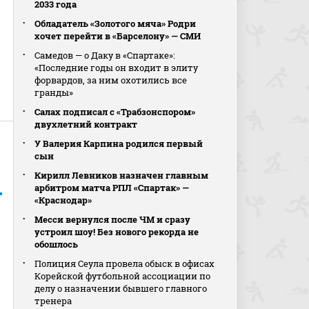
2033 года
Обладатель «Золотого мяча» Родри
хочет перейти в «Барселону» — СМИ
Самедов — о Даку в «Спартаке»:
«Последние годы он входит в элиту
форвардов, за ним охотились все
гранды»
Салах подписал с «Трабзонспором»
двухлетний контракт
У Валерия Карпина родился первый
сын
Кирилл Левников назначен главным
арбитром матча РПЛ «Спартак» —
«Краснодар»
Месси вернулся после ЧМ и сразу
устроил шоу! Без нового рекорда не
обошлось
Полиция Сеула провела обыск в офисах
Корейской футбольной ассоциации по
делу о назначении бывшего главного
тренера