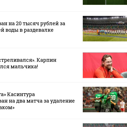
ан на 20 тысяч рублей за
ей воды в раздевалке
стреливался». Карпин
лся мальчика!
а» Касинтура
н на два матча за удаление
таком»