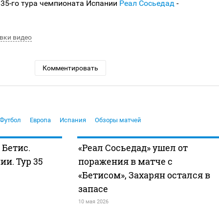
 35-го тура чемпионата Испании
Реал Сосьедад
-
вки видео
Комментировать
Футбол
Европа
Испания
Обзоры матчей
 Бетис.
«Реал Сосьедад» ушел от
и. Тур 35
поражения в матче с
«Бетисом», Захарян остался в
запасе
10 мая 2026