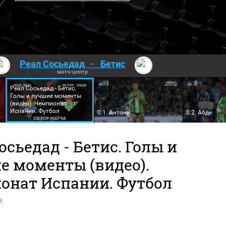
Реал Сосьедад
-
Бетис
матч-центр
Реал Сосьедад - Бетис.
Голы и лучшие моменты
(видео). Чемпионат
Испании. Футбол
5
0:1. Антони
0:2. Абде
осьедад - Бетис. Голы и
е моменты (видео).
онат Испании. Футбол
8