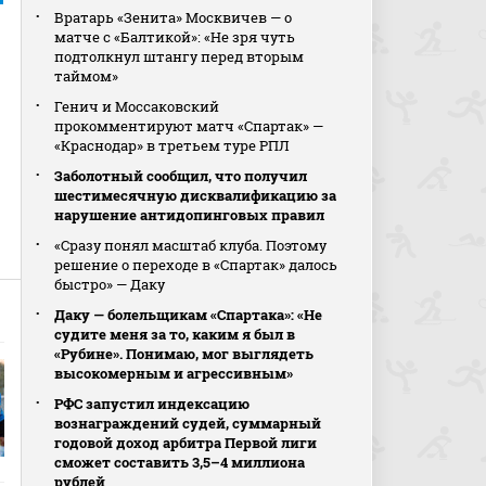
Вратарь «Зенита» Москвичев — о
матче с «Балтикой»: «Не зря чуть
подтолкнул штангу перед вторым
таймом»
Генич и Моссаковский
прокомментируют матч «Спартак» —
«Краснодар» в третьем туре РПЛ
Заболотный сообщил, что получил
шестимесячную дисквалификацию за
нарушение антидопинговых правил
н
«Сразу понял масштаб клуба. Поэтому
решение о переходе в «Спартак» далось
быстро» — Даку
Даку — болельщикам «Спартака»: «Не
судите меня за то, каким я был в
«Рубине». Понимаю, мог выглядеть
высокомерным и агрессивным»
РФС запустил индексацию
вознаграждений судей, суммарный
годовой доход арбитра Первой лиги
сможет составить 3,5–4 миллиона
рублей