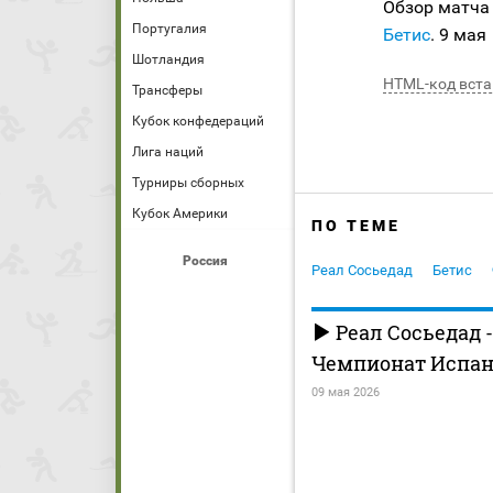
Обзор матча
Португалия
Бетис
. 9 мая
Шотландия
HTML-код вста
Трансферы
Кубок конфедераций
Лига наций
Турниры сборных
Кубок Америки
ПО ТЕМЕ
Россия
Реал Сосьедад
Бетис
Реал Сосьедад -
Чемпионат Испани
09 мая 2026