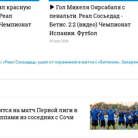
ил красную
Гол Микеля Оярсабаля с
 Реал
пенальти. Реал Сосьедад -
. Чемпионат
Бетис. 2:2 (видео) Чемпионат
Испании. Футбол
09 мая 2026
я
:
«Реал Сосьедад» ушел от поражения в матче с «Бетисом», Захаря
ится на матч Первой лиги в
ппами из соседних с Сочи