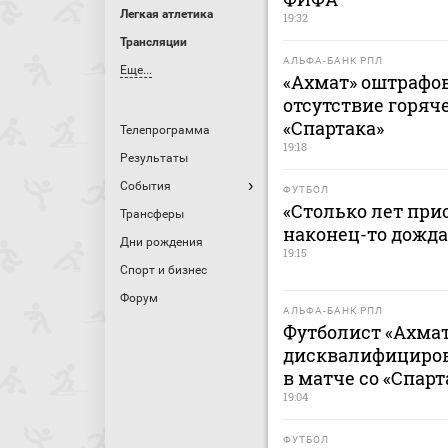
Легкая атлетика
19:32
Трансляции
АЛЬФА-БАНК РПЛ
Еще...
«Ахмат» оштрафов
отсутствие горяч
«Спартака»
Телепрограмма
19:18
Результаты
События
ФУТБОЛ
«Столько лет при
Трансферы
наконец-то дожда
Дни рождения
19:15
Спорт и бизнес
Форум
АЛЬФА-БАНК РПЛ
Футболист «Ахмат
дисквалифицирова
в матче со «Спар
19:04
ФУТБОЛ