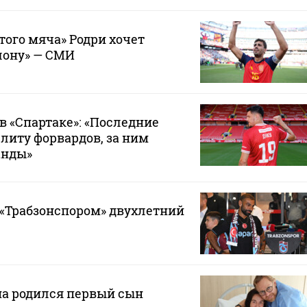
того мяча» Родри хочет
лону» — СМИ
в «Спартаке»: «Последние
элиту форвардов, за ним
анды»
 «Трабзонспором» двухлетний
на родился первый сын