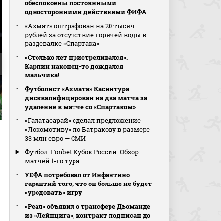
обеспокоены постоянными
односторонними действиями ФИФА
«Ахмат» оштрафован на 20 тысяч
рублей за отсутствие горячей воды в
раздевалке «Спартака»
«Столько лет пристреливался».
Карпин наконец-то дождался
мальчика!
Футболист «Ахмата» Касинтура
дисквалифицирован на два матча за
удаление в матче со «Спартаком»
1:2. Орри-Стейн Оскарссон
2:2. Микель Оярсабаль
«Галатасарай» сделал предложение
«Локомотиву» по Батракову в размере
33 млн евро — СМИ
Футбол. Fonbet Кубок России. Обзор
матчей 1-го тура
УЕФА потребовал от Инфантино
гарантий того, что он больше не будет
«уродовать» игру
«Реал» объявил о трансфере Дьоманде
из «Лейпцига», контракт подписан до