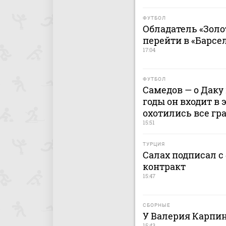
ФУТБОЛ
Обладатель «Золо
перейти в «Барсе
17:04
ФУТБОЛ
Самедов — о Даку 
годы он входит в 
охотились все гр
15:51
ТУРЦИЯ
Салах подписал с
контракт
15:47
СБОРНЫЕ
У Валерия Карпи
15:43