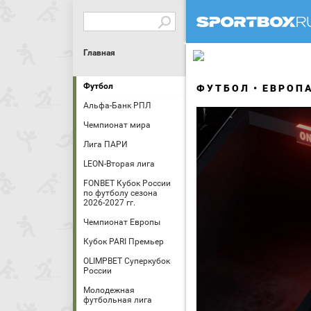
Главная
Футбол
ФУТБОЛ
ЕВРОП
Альфа-Банк РПЛ
Чемпионат мира
Лига ПАРИ
LEON-Вторая лига
FONBET Кубок России
по футболу сезона
2026-2027 гг.
Чемпионат Европы
Кубок PARI Премьер
OLIMPBET Суперкубок
России
Молодежная
футбольная лига