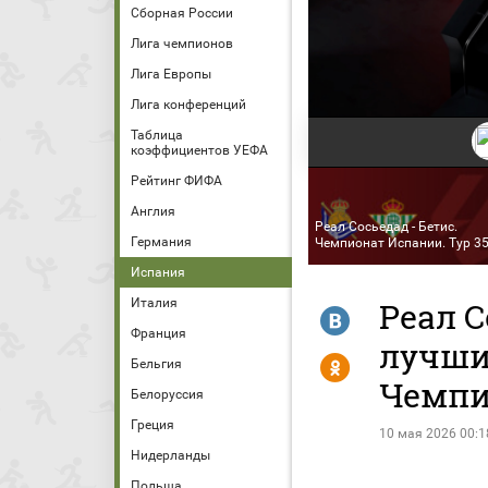
Сборная России
Лига чемпионов
Лига Европы
Лига конференций
Таблица
коэффициентов УЕФА
Рейтинг ФИФА
Англия
Реал Сосьедад - Бетис.
Германия
Чемпионат Испании. Тур 3
Испания
Италия
Реал С
R
Франция
лучши
Y
Бельгия
Чемпи
Белоруссия
Греция
10 мая 2026 00:1
Нидерланды
Польша