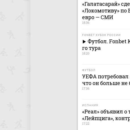
«Галатасарай» сд
«Локомотиву» по 
евро — СМИ
18:36
FONBET КУБОК РОССИИ
Футбол. Fonbet 
го тура
18:20
ФУТБОЛ
УЕФА потребовал 
что он больше не 
17:36
ИСПАНИЯ
«Реал» объявил о
«Лейпцига», контр
17:22