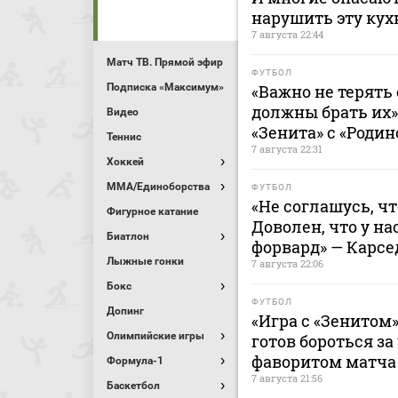
нарушить эту ку
7 августа 22:44
Матч ТВ. Прямой эфир
ФУТБОЛ
Подписка «Максимум»
«Важно не терять 
должны брать их»
Видео
«Зенита» с «Родин
Теннис
7 августа 22:31
Хоккей
MMA/Единоборства
ФУТБОЛ
«Не соглашусь, ч
Фигурное катание
Доволен, что у н
Биатлон
форвард» — Карсе
Лыжные гонки
7 августа 22:06
Бокс
ФУТБОЛ
Допинг
«Игра с «Зенитом»
Олимпийские игры
готов бороться за
фаворитом матча 
Формула-1
7 августа 21:56
Баскетбол