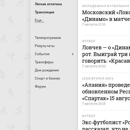
Легкая атлетика
МОЛОДЕЖНАЯ ФУТБОЛЬНАЯ 
Московский «Лок
Трансляции
«Динамо» в матч
Еще...
7 августа 21:03
Телепрограмма
ФУТБОЛ
Результаты
Ловчев — о «Дина
рот. Выиграй три 
События
говорить: «Краса
Трансферы
7 августа 20:22
Дни рождения
Спорт и бизнес
LEON-ВТОРАЯ ЛИГА
«Алания» проведе
Форум
обновленном Рес
«Спартак» 15 авгу
7 августа 20:18
ФУТБОЛ
Экс‑футболист «Р
рассказал, что н