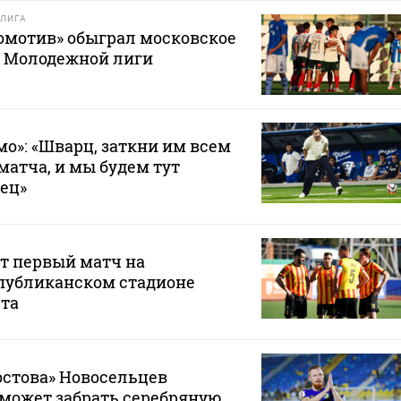
ЛИГА
омотив» обыграл московское
е Молодежной лиги
мо»: «Шварц, заткни им всем
матча, и мы будем тут
вец»
т первый матч на
публиканском стадионе
ста
остова» Новосельцев
е может забрать серебряную