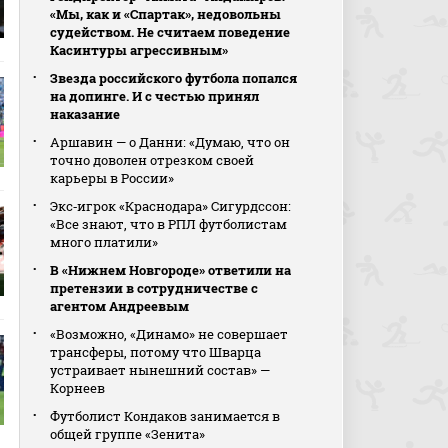
«Мы, как и «Спартак», недовольны
судейством. Не считаем поведение
Касинтуры агрессивным»
Звезда российского футбола попался
на допинге. И с честью принял
наказание
Аршавин — о Данни: «Думаю, что он
точно доволен отрезком своей
карьеры в России»
Экс‑игрок «Краснодара» Сигурдссон:
«Все знают, что в РПЛ футболистам
много платили»
В «Нижнем Новгороде» ответили на
претензии в сотрудничестве с
агентом Андреевым
«Возможно, «Динамо» не совершает
трансферы, потому что Шварца
устраивает нынешний состав» —
Корнеев
Футболист Кондаков занимается в
общей группе «Зенита»