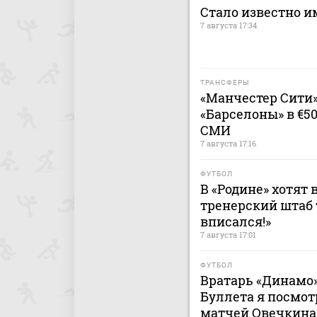
Стало известно и
7 августа 17:34
ТРАНСФЕРЫ
«Манчестер Сити
«Барселоны» в €5
СМИ
7 августа 17:16
ФУТБОЛ
В «Родине» хотят 
тренерский штаб 
вписался!»
7 августа 17:01
ФУТБОЛ
Вратарь «Динамо»
Буллета я посмот
матчей Овечкина