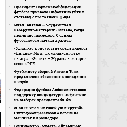
Президент Норвежской федерации
футбола призвала Инфантино уйти в
отставку с поста главы ФИФА
Инал Танашев — о судействе в
Кабардино‑Балкарии: «Бывало, когда
прилично прилетало. С одним
футболистом начали драться»
«Удивляет присутствие среди лидеров
«Динамо» Мх и что слишком легко
выиграл «Зенит» — Журавель о старте
сезона РПЛ
Футболисту сборной Англии Тони
предъявлено обвинение в нападении
в клубе
Федерация футбола Албании отозвала
поддержку кандидатуры Инфантино
на выборах президента ФИФА
«Понял, что я не такой уж и крутой».
Сигурдссон рассказал о погоне на
машинах в Краснодаре
Гендиректор «Ахмата» Айдамиров: