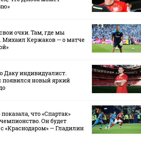
хню»
свои очки. Там, где мы
. Михаил Кержаков — о матче
ой»
то Даку индивидуалист.
ас появился новый яркий
до
 показала, что «Спартак»
 чемпионство. Он будет
с «Краснодаром» — Гладилин