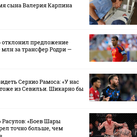
мя сына Валерия Карпина
» отклонил предложение
0 млн за трансфер Родри —
видеть Серхио Рамоса: «У нас
тоже из Севильи. Шикарно бы
 Расулов: «Боев Шары
рел точно больше, чем
»