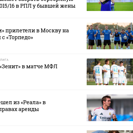
2015/16 в РПЛ у бывшей жены
» прилетели в Москву на
 с «Торпедо»
ЛИГА
 «Зенит» в матче МФЛ
шел из «Реала» в
правах аренды