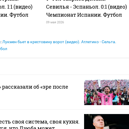
. 1:1 (видео)
Севилья - Эспаньол. 0:1 (видео)
ии. Футбол
Чемпионат Испании. Футбол
09 мая 2026
я
:
Лукмен бьет в крестовину ворот (видео). Атлетико - Сельта.
тбол
 рассказали об «эре после
 есть своя система, своя кухня.
ся, что Дзюба может