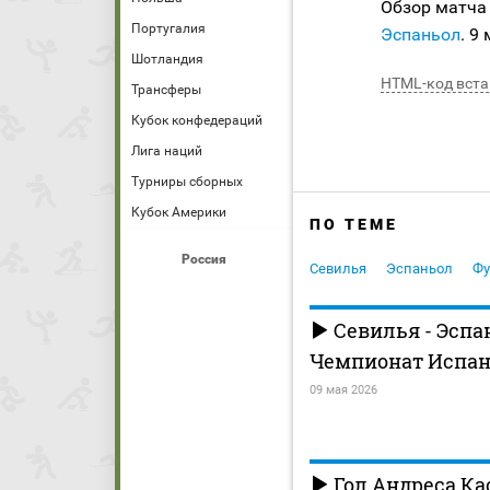
Обзор матча
Португалия
Эспаньол
. 9
Шотландия
HTML-код вста
Трансферы
Кубок конфедераций
Лига наций
Турниры сборных
Кубок Америки
ПО ТЕМЕ
Россия
Севилья
Эспаньол
Фу
Севилья - Эспа
Чемпионат Испани
09 мая 2026
Гол Андреса Ка