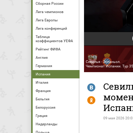
Сборная России
Лига чемпионов
Лига Европы
Лига конференций
Таблица
коэффициентов УЕФА
Рейтинг ФИФА
Англия
Севилья - Эспаньол.
Германия
Чемпионат Испании. Тур 3
Испания
Италия
Севиль
R
Франция
момен
Y
Бельгия
Испан
Белоруссия
Греция
09 мая 2026 20:0
Нидерланды
Польша