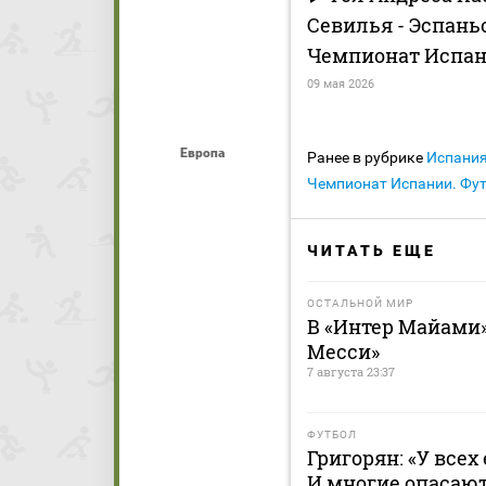
Севилья - Эспаньол
Чемпионат Испан
09 мая 2026
Европа
Ранее в рубрике
Испани
Чемпионат Испании. Фу
ЧИТАТЬ ЕЩЕ
ОСТАЛЬНОЙ МИР
В «Интер Майами»
Месси»
7 августа 23:37
ФУТБОЛ
Григорян: «У всех
И многие опасают