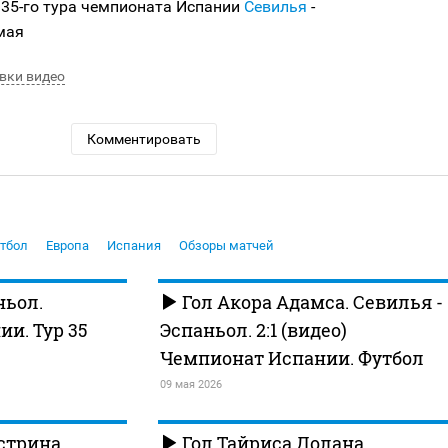
 35-го тура чемпионата Испании
Севилья
-
 мая
вки видео
Комментировать
тбол
Европа
Испания
Обзоры матчей
ньол.
Гол Акора Адамса. Севилья -
и. Тур 35
Эспаньол. 2:1 (видео)
Чемпионат Испании. Футбол
09 мая 2026
стрина.
Гол Тайриса Долана.