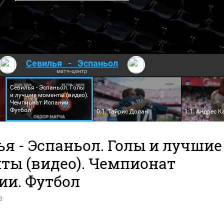
Севилья
-
Эспаньол
матч-центр
Севилья - Эспаньол. Голы
и лучшие моменты (видео).
Чемпионат Испании.
Футбол
5
0:1. Тайрис Долан
1:1. Андрес К
я - Эспаньол. Голы и лучшие
ты (видео). Чемпионат
ии. Футбол
3