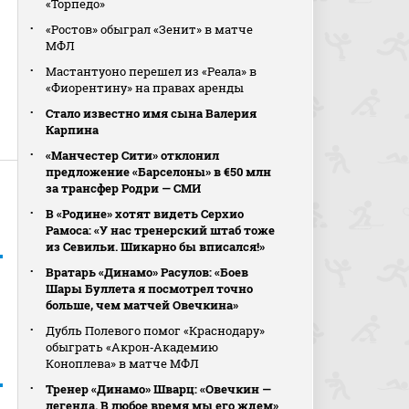
«Торпедо»
«Ростов» обыграл «Зенит» в матче
МФЛ
Мастантуоно перешел из «Реала» в
«Фиорентину» на правах аренды
Стало известно имя сына Валерия
Карпина
«Манчестер Сити» отклонил
предложение «Барселоны» в €50 млн
за трансфер Родри — СМИ
В «Родине» хотят видеть Серхио
Рамоса: «У нас тренерский штаб тоже
из Севильи. Шикарно бы вписался!»
Вратарь «Динамо» Расулов: «Боев
Шары Буллета я посмотрел точно
больше, чем матчей Овечкина»
Дубль Полевого помог «Краснодару»
обыграть «Акрон‑Академию
Коноплева» в матче МФЛ
Тренер «Динамо» Шварц: «Овечкин —
легенда. В любое время мы его ждем»