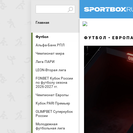
Главная
Футбол
ФУТБОЛ
ЕВРОП
Альфа-Банк РПЛ
Чемпионат мира
Лига ПАРИ
LEON-Вторая лига
FONBET Кубок России
по футболу сезона
2026-2027 гг.
Чемпионат Европы
Кубок PARI Премьер
OLIMPBET Суперкубок
России
Молодежная
футбольная лига