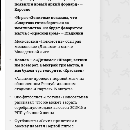
появился новый яркий форвард» —
Карседо
«Игра с «Зенитом» показала, что
«Спартак» готов бороться за
чемпионство. Он будет фаворитом
матча с «Краснодаром» — Гладилин
Московский «Локомотив» обыграл
московское «Динамо» в матче
Молодежной лиги
Ловчев — о «Динамо»: «Шварц, заткни
им всем рот. Выиграй три матча, и
астрин
2:1. Акор Адамс
мы будем тут говорить: «Красавец»
«Алания» проведет первый матч на
обновленном Республиканском
стадионе «Спартак» 15 августа
Экс‑футболист «Ростова» Новосельцев
рассказал, что не может забрать
серебряную медаль за сезон‑2015/16 в
РПЛ у бывшей жены
Футболисты «Сочи» прилетели в
Москву на матч Первой лиги с