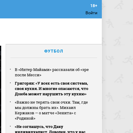
Войти
ФУТБОЛ
В «Интер Майами» рассказали об «эре
после Месси»
Григорян: «У всех есть своя система,
своя кухня. И многие опасаются, что
Дзюба может нарушить эту кухню»
«Важно не терять свои очки. Там, где
мы должны брать их». Михаил
Кержаков — о матче «Зенита» с
«Родиной»
«Не соглашусь, что Даку
индивидуалист. Доволен, что у нас