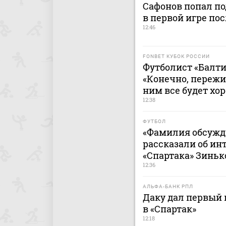
Сафонов попал по
в первой игре пос
12:46
FONBET КУБОК РОССИИ
Футболист «Балти
«Конечно, пережи
ним все будет хо
12:38
ФУТБОЛ
«Фамилия обсужда
рассказали об ин
«Спартака» Зинь
12:36
АЛЬФА-БАНК РПЛ
Даку дал первый
в «Спартак»
12:18