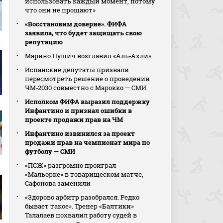
использовать каждый момент, потому
что они не прощают»
«Восстановим доверие». ФИФА
заявила, что будет защищать свою
репутацию
Марино Пушич возглавил «Аль‑Ахли»
Испанские депутаты призвали
пересмотреть решение о проведении
ЧМ‑2030 совместно с Марокко — СМИ
Исполком ФИФА выразил поддержку
Инфантино и признал ошибки в
проекте продажи прав на ЧМ
Инфантино извинился за проект
продажи прав на чемпионат мира по
футболу — СМИ
«ПСЖ» разгромно проиграл
«Мальорке» в товарищеском матче,
Сафонова заменили
«Здорово арбитр разобрался. Редко
бывает такое». Тренер «Балтики»
Талалаев похвалил работу судей в