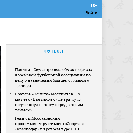
Войти
ФУТБОЛ
Полиция Сеула провела обыск в офисах
Корейской футбольной ассоциации по
делу о назначении бывшего главного
тренера
Вратарь «Зенита» Москвичев — о
матче с «Балтикой»: «Не зря чуть
подтолкнул штангу перед вторым
таймом»
Генич и Моссаковский
прокомментируют матч «Спартак» —
«Краснодар» в третьем туре РПЛ