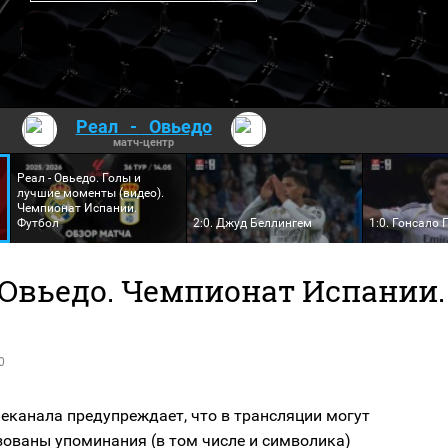
Реал
-
Овьедо
матч-центр
Реал - Овьедо. Голы и
лучшие моменты (видео).
Чемпионат Испании.
Футбол
2:0. Джуд Беллингем
1:0. Гонсало 
 Овьедо. Чемпионат Испании.
0
еканала предупреждает, что в трансляции могут
зованы упоминания (в том числе и символика)