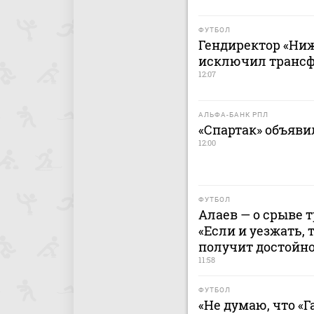
ФУТБОЛ
Гендиректор «Ниж
исключил трансфе
12:07
АЛЬФА-БАНК РПЛ
«Спартак» объявил
12:00
ФУТБОЛ
Алаев — о срыве 
«Если и уезжать, 
получит достойн
11:58
ФУТБОЛ
«Не думаю, что «