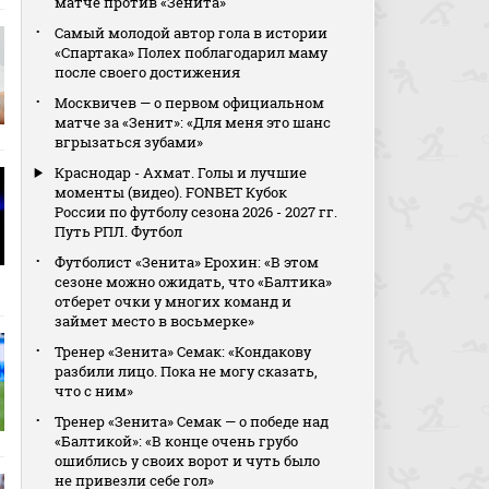
матче против «Зенита»
Самый молодой автор гола в истории
«Спартака» Полех поблагодарил маму
после своего достижения
Москвичев — о первом официальном
матче за «Зенит»: «Для меня это шанс
вгрызаться зубами»
Краснодар - Ахмат. Голы и лучшие
моменты (видео). FONBET Кубок
России по футболу сезона 2026 - 2027 гг.
Путь РПЛ. Футбол
Футболист «Зенита» Ерохин: «В этом
сезоне можно ожидать, что «Балтика»
отберет очки у многих команд и
займет место в восьмерке»
Тренер «Зенита» Семак: «Кондакову
разбили лицо. Пока не могу сказать,
что с ним»
Тренер «Зенита» Семак — о победе над
«Балтикой»: «В конце очень грубо
ошиблись у своих ворот и чуть было
не привезли себе гол»