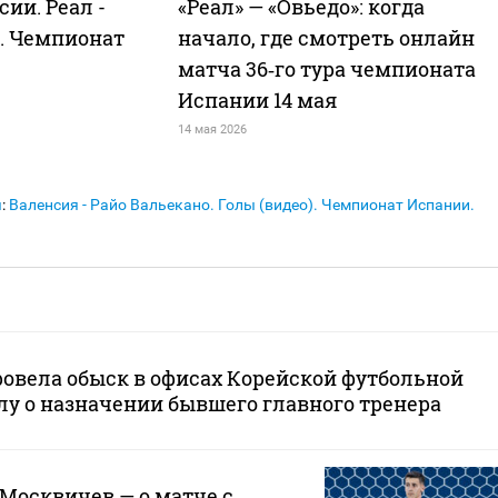
сии. Реал -
«Реал» — «Овьедо»: когда
о). Чемпионат
начало, где смотреть онлайн
матча 36‑го тура чемпионата
Испании 14 мая
14 мая 2026
я
:
Валенсия - Райо Вальекано. Голы (видео). Чемпионат Испании.
овела обыск в офисах Корейской футбольной
лу о назначении бывшего главного тренера
 Москвичев — о матче с