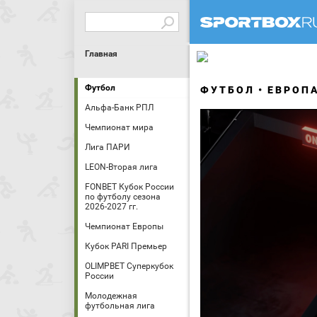
Главная
Футбол
ФУТБОЛ
ЕВРОП
Альфа-Банк РПЛ
Чемпионат мира
Лига ПАРИ
LEON-Вторая лига
FONBET Кубок России
по футболу сезона
2026-2027 гг.
Чемпионат Европы
Кубок PARI Премьер
OLIMPBET Суперкубок
России
Молодежная
футбольная лига