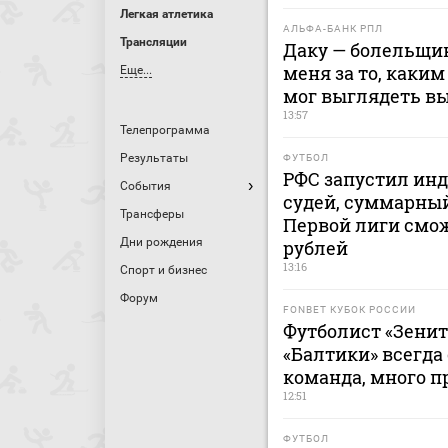
Легкая атлетика
АЛЬФА-БАНК РПЛ
Трансляции
Даку — болельщик
меня за то, каким
Еще...
мог выглядеть в
13:57
Телепрограмма
Результаты
ФУТБОЛ
РФС запустил ин
События
судей, суммарный
Трансферы
Первой лиги смож
Дни рождения
рублей
13:16
Спорт и бизнес
Форум
FONBET КУБОК РОССИИ
Футболист «Зенит
«Балтики» всегда
команда, много п
12:51
ФУТБОЛ