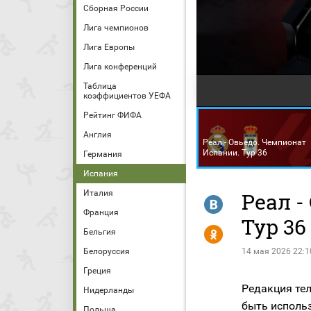
Сборная России
Лига чемпионов
Лига Европы
Лига конференций
Таблица
коэффициентов УЕФА
Рейтинг ФИФА
Англия
Реал - Овьедо. Чемпионат
Испании. Тур 36
Германия
Испания
Италия
Реал -
R
Франция
Тур 36
Y
Бельгия
Белоруссия
14 мая 2026 22:1
Греция
Редакция тел
Нидерланды
быть исполь
Польша