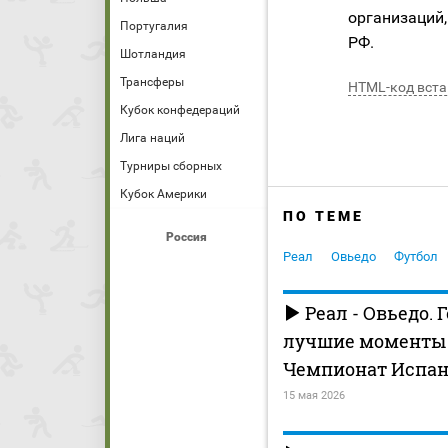
организаций,
Португалия
РФ.
Шотландия
Трансферы
HTML-код вста
Кубок конфедераций
Лига наций
Турниры сборных
Кубок Америки
ПО ТЕМЕ
Россия
Реал
Овьедо
Футбол
Реал - Овьедо. 
лучшие моменты (
Чемпионат Испан
15 мая 2026