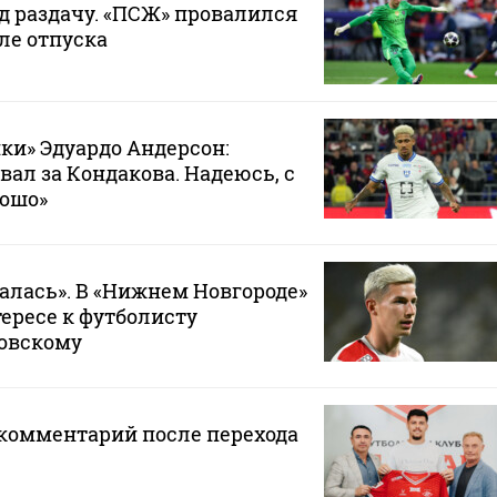
д раздачу. «ПСЖ» провалился
ле отпуска
ки» Эдуардо Андерсон:
вал за Кондакова. Надеюсь, с
рошо»
лась». В «Нижнем Новгороде»
тересе к футболисту
ковскому
 комментарий после перехода