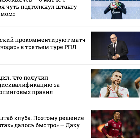
зря чуть подтолкнул штангу
ймом»
вский прокомментируют матч
снодар» в третьем туре РПЛ
щил, что получил
дисквалификацию за
опинговых правил
штаб клуба. Поэтому решение
ртак» далось быстро» — Даку