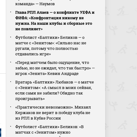
команда» — Наумов
Глава РПЛ Алаев — о конфликте УЕФА и
ФИФА: «Конфронтация никому не
нужна. На наши клубы и сборные это
не повлияет»
Футболист «Балтики» Беликов — о
матче с «Зенитом»: «Сильно нас не
ругали, потому что полностью
отдавались игре»
«Перед матчем было ощущение, что
забью, но не ожидал, что так быстро» —
игрок «Зенита» Кевин Андраде
Вратарь «Балтики» Любаков — о матче
с «Зенитом»: «А смысл в моих сейвах,
если сами не забили? Обидно так
проигрывать»
«Практически невозможно». Михаил
Кержаков не верит в победу клуба не
из РПЛ в Кубке России
Футболист «Балтики» Беликов: «В
матчах с «Зенитом» нужно