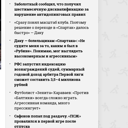
Заболотный сообщил, что получил
шестимесячную дисквалификацию за
нарушение антидопинговых правил
«Сразу понял масштаб клуба. Поэтому
решение о переходе в «Спартак» далось
быстро» — Даку
Даку — болельщикам «Спартака»: «Не
судите меня за то, каким я был в
«Рубине». Понимаю, мог выглядеть
высокомерным и агрессивным»
РФС запустил индексацию
Гарсия
вознаграждений судей, суммарный
годовой доход арбитра Первой лиги
сможет составить 3,5–4 миллиона
рублей
Футболист «Зенита» Караваев: «Против
«Балтики» всегда сложно играть.
Агрессивная команда, много
прессингует»
Сафонов попал под раздачу. «ПСЖ»
провалился в первой игре после
отпуска