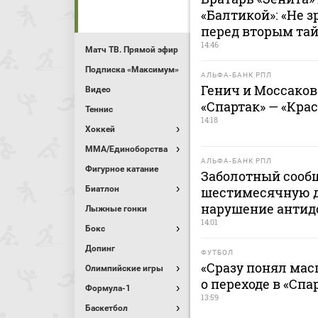
«Балтикой»: «Не 
перед вторым та
14:46
Матч ТВ. Прямой эфир
Подписка «Максимум»
АЛЬФА-БАНК РПЛ
Генич и Моссако
Видео
«Спартак» — «Кра
Теннис
14:18
Хоккей
MMA/Единоборства
АЛЬФА-БАНК РПЛ
Фигурное катание
Заболотный сооб
Биатлон
шестимесячную 
нарушение антид
Лыжные гонки
14:01
Бокс
Допинг
ФУТБОЛ
«Сразу понял мас
Олимпийские игры
о переходе в «Спа
Формула-1
13:59
Баскетбол