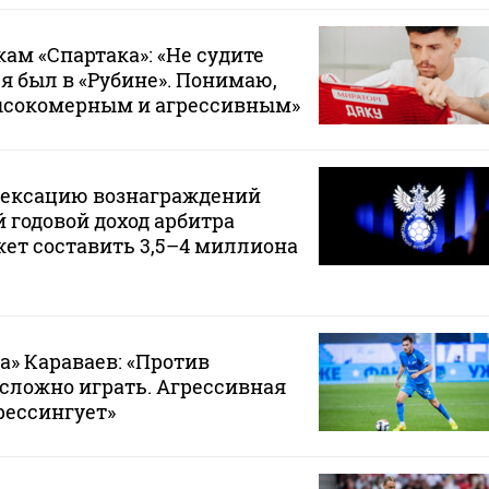
ам «Спартака»: «Не судите
 я был в «Рубине». Понимаю,
ысокомерным и агрессивным»
дексацию вознаграждений
 годовой доход арбитра
ет составить 3,5–4 миллиона
а» Караваев: «Против
 сложно играть. Агрессивная
рессингует»