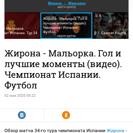
Жирона
-
Мальорка
матч-центр
Жирона - Мальорка. Гол и
лучшие моменты (видео).
Чемпионат Испании.
а - Мальорка.
Футбол
онат Испании. Тур 34
0:1. Самуэл Кошта
Жирона - Мальорка. Гол и
лучшие моменты (видео).
Чемпионат Испании.
Футбол
02 мая 2026 00:22
R
Y
Обзор матча 34-го тура чемпионата Испании
Жирона
-