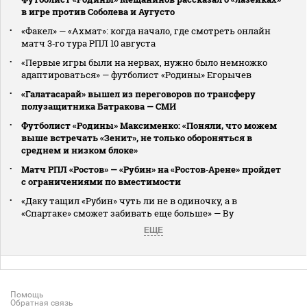
в игре против Соболева и Аугусто
«Факел» — «Ахмат»: когда начало, где смотреть онлайн
матч 3‑го тура РПЛ 10 августа
«Первые игры были на нервах, нужно было немножко
адаптироваться» — футболист «Родины» Егорычев
«Галатасарай» вышел из переговоров по трансферу
полузащитника Батракова — СМИ
Футболист «Родины» Максименко: «Поняли, что можем
выше встречать «Зенит», не только обороняться в
среднем и низком блоке»
Матч РПЛ «Ростов» — «Рубин» на «Ростов‑Арене» пройдет
с ограничениями по вместимости
«Даку тащил «Рубин» чуть ли не в одиночку, а в
«Спартаке» сможет забивать еще больше» — Ву
ЕЩЕ
Помощь
Обратная связь