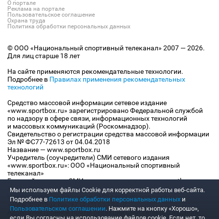
О портале
Реклама на портале
Пользовательское соглашение
Охрана труда
Политика обработки персональных данных
© ООО «Национальный спортивный телеканал» 2007 — 2026.
Для лиц старше 18 лет
На сайте применяются рекомендательные технологии.
Подробнее в
Правилах применения рекомендательных
технологий
Средство массовой информации сетевое издание
«www.sportbox.ru» зарегистрировано Федеральной службой
по надзору в сфере связи, информационных технологий
и массовых коммуникаций (Роскомнадзор).
Свидетельство о регистрации средства массовой информации
Эл № ФС77-72613 от 04.04.2018
Название — www.sportbox.ru
Учредитель (соучредители) СМИ сетевого издания
«www.sportbox.ru»: ООО «Национальный спортивный
телеканал»
Главный редактор СМИ сетевого издания «www.sportbox.ru»:
Конов В.А.
Мы используем файлы Сookie для корректной работы веб-сайта.
Номер телефона редакции СМИ сетевого издания
Подробнее в
Политике обработки персональных данных
и
«www.sportbox.ru»: +7 (495) 653 8419
Пользовательском соглашении
. Нажмите на кнопку «Хорошо»,
Адрес электронной почты редакции СМИ сетевого издания
если Вы согласны на использование файлов cookie. Если нет, то