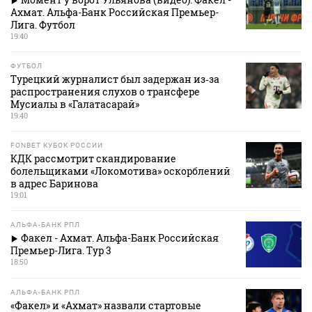
Ахмат. Альфа-Банк Российская Премьер-
Лига. Футбол
19:40
ФУТБОЛ
Турецкий журналист был задержан из‑за
распространения слухов о трансфере
Мусиалы в «Галатасарай»
19:40
FONBET КУБОК РОССИИ
КДК рассмотрит скандирование
болельщиками «Локомотива» оскорблений
в адрес Баринова
19:01
АЛЬФА-БАНК РПЛ
Факел - Ахмат. Альфа-Банк Российская
Премьер-Лига. Тур 3
18:50
АЛЬФА-БАНК РПЛ
«Факел» и «Ахмат» назвали стартовые