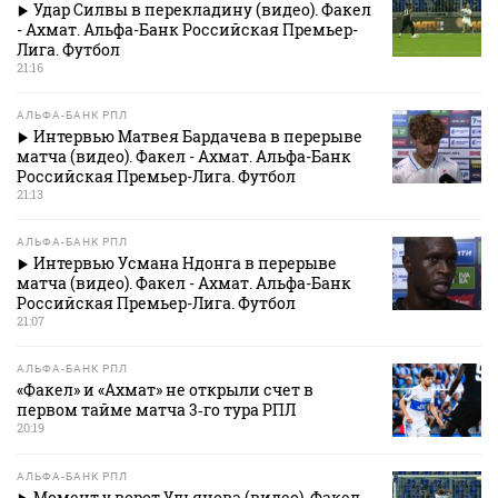
Удар Силвы в перекладину (видео). Факел
- Ахмат. Альфа-Банк Российская Премьер-
Лига. Футбол
21:16
АЛЬФА-БАНК РПЛ
Интервью Матвея Бардачева в перерыве
матча (видео). Факел - Ахмат. Альфа-Банк
Российская Премьер-Лига. Футбол
21:13
АЛЬФА-БАНК РПЛ
Интервью Усмана Ндонга в перерыве
матча (видео). Факел - Ахмат. Альфа-Банк
Российская Премьер-Лига. Футбол
21:07
АЛЬФА-БАНК РПЛ
«Факел» и «Ахмат» не открыли счет в
первом тайме матча 3‑го тура РПЛ
20:19
АЛЬФА-БАНК РПЛ
Момент у ворот Ульянова (видео). Факел -