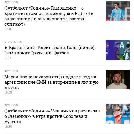
ФУТБОЛ
Футболист «Родины» Тимошенко — о
критике готовности команды к РПЛ: «Не
знаю, такие ли они эксперты, раз так
считают»
11:31
БРАЗИЛИЯ
Брагантино - Коринтианс. Голы (видео).
Чемпионат Бразилии. Футбол
11:15
ФУТБОЛ
Месси после похорон отца подаст в суд на
аргентинские СМИ за вторжение в личную
жизнь
10:45
ФУТБОЛ
Футболист «Родины» Мещанинов рассказал
о «лазейках» в игре против Соболева и
Аугусто
10:30