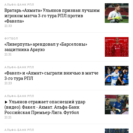
АЛЬФА-БАНК РПЛ
Вратарь «Ахмата» Ульянов признан лучшим
игроком матча 3‑го тура РПЛ против
«Факела»
21:33
ФУТБОЛ
«Ливерпуль» арендовал у «Барселоны»
защитника Араухо
21:31
АЛЬФА-БАНК РПЛ
«Факел» и «Ахмат» сыграли вничью в матче
3‑го тура РПЛ
21:23
АЛЬФА-БАНК РПЛ
Ульянов отражает опаснеший удар
(видео). Факел - Ахмат. Альфа-Банк
Российская Премьер-Лига. Футбол
21:21
АЛЬФА-БАНК РПЛ