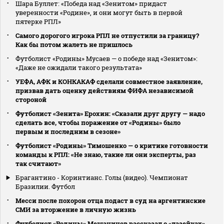
Шара Буллет: «Победа над «Зенитом» придаст
уверенности «Родине», и они могут быть в первой
пятерке РПЛ»
Самого дорогого игрока РПЛ не отпустили за границу?
Как бы потом жалеть не пришлось
Футболист «Родины» Мусаев — о победе над «Зенитом»:
«Даже не ожидали такого результата»
УЕФА, АФК и КОНКАКАФ сделали совместное заявление,
призвав дать оценку действиям ФИФА независимой
стороной
Футболист «Зенита» Ерохин: «Сказали друг другу — надо
сделать все, чтобы поражение от «Родины» было
первым и последним в сезоне»
Футболист «Родины» Тимошенко — о критике готовности
команды к РПЛ: «Не знаю, такие ли они эксперты, раз
так считают»
Брагантино - Коринтианс. Голы (видео). Чемпионат
Бразилии. Футбол
Месси после похорон отца подаст в суд на аргентинские
СМИ за вторжение в личную жизнь
Футболист «Родины» Мещанинов рассказал о «лазейках»