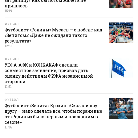
за границу? Как бы потом жалеть не
пришлось
15:19
ФУТБОЛ
Футболист «Родины» Мусаев — о победе над
«Зенитом»: «Даже не ожидали такого
результата»
12:31
ФУТБОЛ
УЕФА, АФК и КОНКАКАФ сделали
совместное заявление, призвав дать
оценку действиям ФИФА независимой
стороной
11:51
ФУТБОЛ
Футболист «Зенита» Ерохин: «Сказали друг
другу — надо сделать все, чтобы поражение
от «Родины» было первым и последним в
сезоне»
11:36