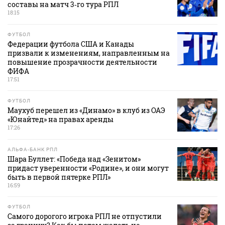
составы на матч 3‑го тура РПЛ
18:15
ФУТБОЛ
Федерации футбола США и Канады
призвали к изменениям, направленным на
повышение прозрачности деятельности
ФИФА
17:51
ФУТБОЛ
Маухуб перешел из «Динамо» в клуб из ОАЭ
«Юнайтед» на правах аренды
17:26
АЛЬФА-БАНК РПЛ
Шара Буллет: «Победа над «Зенитом»
придаст уверенности «Родине», и они могут
быть в первой пятерке РПЛ»
16:59
ФУТБОЛ
Самого дорогого игрока РПЛ не отпустили