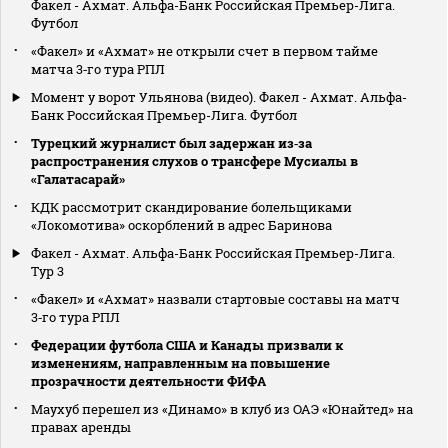
Факел - Ахмат. Альфа-Банк Российская Премьер-Лига.
Футбол
«Факел» и «Ахмат» не открыли счет в первом тайме
матча 3‑го тура РПЛ
Момент у ворот Ульянова (видео). Факел - Ахмат. Альфа-
Банк Российская Премьер-Лига. Футбол
Турецкий журналист был задержан из‑за
распространения слухов о трансфере Мусиалы в
«Галатасарай»
КДК рассмотрит скандирование болельщиками
«Локомотива» оскорблений в адрес Баринова
Факел - Ахмат. Альфа-Банк Российская Премьер-Лига.
Тур 3
«Факел» и «Ахмат» назвали стартовые составы на матч
3‑го тура РПЛ
Федерации футбола США и Канады призвали к
изменениям, направленным на повышение
прозрачности деятельности ФИФА
Маухуб перешел из «Динамо» в клуб из ОАЭ «Юнайтед» на
правах аренды