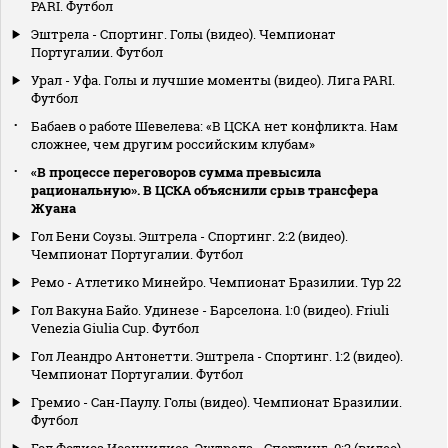
PARI. Футбол
Эштрела - Спортинг. Голы (видео). Чемпионат
Португалии. Футбол
Урал - Уфа. Голы и лучшие моменты (видео). Лига PARI.
Футбол
Бабаев о работе Шевелева: «В ЦСКА нет конфликта. Нам
сложнее, чем другим российским клубам»
«В процессе переговоров сумма превысила
рациональную». В ЦСКА объяснили срыв трансфера
Жуана
Гол Бени Соузы. Эштрела - Спортинг. 2:2 (видео).
Чемпионат Португалии. Футбол
Ремо - Атлетико Минейро. Чемпионат Бразилии. Тур 22
Гол Вакуна Байо. Удинезе - Барселона. 1:0 (видео). Friuli
Venezia Giulia Cup. Футбол
Гол Леандро Антонетти. Эштрела - Спортинг. 1:2 (видео).
Чемпионат Португалии. Футбол
Гремио - Сан-Паулу. Голы (видео). Чемпионат Бразилии.
Футбол
Гол Фотиса Иоаннидиса. Эштрела - Спортинг. 0:2 (видео).