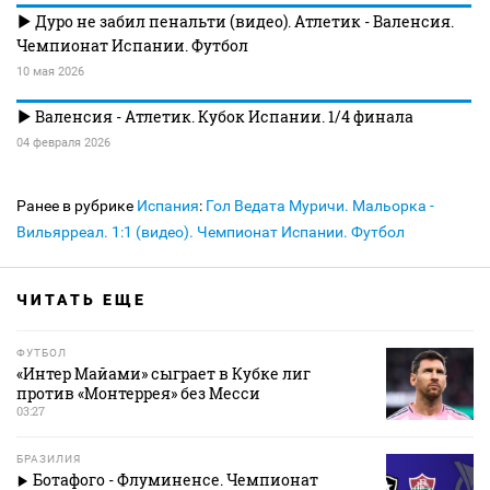
Дуро не забил пенальти (видео). Атлетик - Валенсия.
Чемпионат Испании. Футбол
10 мая 2026
Валенсия - Атлетик. Кубок Испании. 1/4 финала
04 февраля 2026
Ранее в рубрике
Испания
:
Гол Ведата Муричи. Мальорка -
Вильярреал. 1:1 (видео). Чемпионат Испании. Футбол
ЧИТАТЬ ЕЩЕ
ФУТБОЛ
«Интер Майами» сыграет в Кубке лиг
против «Монтеррея» без Месси
03:27
БРАЗИЛИЯ
Ботафого - Флуминенсе. Чемпионат