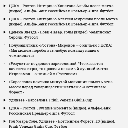
ЦСКА - Ростов. Интервью Хонатана Альбы после матча
(видео). Альфа-Банк Российская Премьер-Лига. Футбол
ЦСКА - Ростов. Интервью Алексея Миронова после матча
(видео). Альфа-Банк Российская Премьер-Лига. Футбол
Црвена Звезда - Нови-Пазар. Голы (видео). Чемпионат
Сербии. Футбол
Полузащитник «Ростова» Миронов — о ничьей с ЦСКА:
«Мы можем перебегать любую команду нашего
чемпионата»
«Результат неудовлетворительный. Что касается
качества игры, то провели не самый лучший матч».
Игдисамов — о ничьей с «Ростовом»
«Барселона» почтила минутой молчания память отца
Месси перед товарищеским матчем с «Ноттингем
Форест»
Удинезе - Барселона. Friuli Venezia Giulia Cup
ЦСКА - Ростов. Лучшие моменты (видео). Альфа-Банк
Российская Премьер-Лига. Футбол
Гол Умара Соле. Удинезе - Ноттингем Форест. 1:0 (видео).
Friuli Venezia Giulia Cup. Футбол