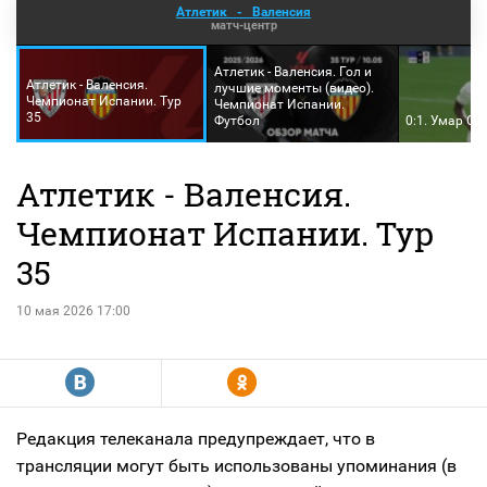
Атлетик
-
Валенсия
матч-центр
Атлетик - Валенсия. Гол и
Атлетик - Валенсия.
лучшие моменты (видео).
Чемпионат Испании. Тур
Чемпионат Испании.
35
Футбол
0:1. Умар Са
Атлетик - Валенсия.
Чемпионат Испании. Тур
35
10 мая 2026 17:00
R
Y
Редакция телеканала предупреждает, что в
трансляции могут быть использованы упоминания (в