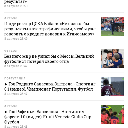
результат»
8 августа 23:50
ФУТБОЛ
Гендиректор ЦСКА Бабаев: «Не назвал бы
результаты катастрофическими, чтобы уже
говорить о кредите доверия к Игдисамову»
8 августа 23:49
ФУТБОЛ
Без него мир не узнал бы о Месси. Великий
футболист потерял своего отца
8 августа 23:47
ПОРТУГАЛИЯ
Гол Родриго Саласара. Эштрела - Спортинг.
0:1 (видео). Чемпионат Португалии. Футбол
8 августа 23:47
ФУТБОЛ
Гол Рафиньи. Барселона - Ноттингем
Форест. 1:0 (видео). Friuli Venezia Giulia Cup.
Футбол
8 августа 23:41