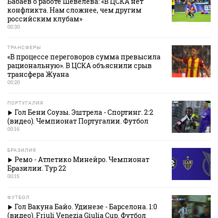
Бабаев о работе Шевелева: «В ЦСКА нет
конфликта. Нам сложнее, чем другим
российским клубам»
00:30
ТРАНСФЕРЫ
«В процессе переговоров сумма превысила
рациональную». В ЦСКА объяснили срыв
трансфера Жуана
00:20
ПОРТУГАЛИЯ
Гол Бени Соузы. Эштрела - Спортинг. 2:2
(видео). Чемпионат Португалии. Футбол
00:16
БРАЗИЛИЯ
Ремо - Атлетико Минейро. Чемпионат
Бразилии. Тур 22
00:15
ФУТБОЛ
Гол Вакуна Байо. Удинезе - Барселона. 1:0
(видео). Friuli Venezia Giulia Cup. Футбол