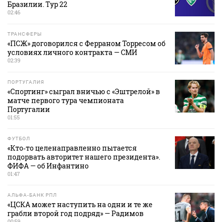
Бразилии. Тур 22
02:46
ТРАНСФЕРЫ
«ПСЖ» договорился с Ферраном Торресом об
условиях личного контракта — СМИ
02:39
ПОРТУГАЛИЯ
«Спортинг» сыграл вничью с «Эштрелой» в
матче первого тура чемпионата
Португалии
01:55
ФУТБОЛ
«Кто‑то целенаправленно пытается
подорвать авторитет нашего президента».
ФИФА — об Инфантино
01:47
АЛЬФА-БАНК РПЛ
«ЦСКА может наступить на одни и те же
грабли второй год подряд» — Радимов
00:59