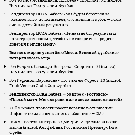
Чемпионат Португалии. Футбол
Гендиректор ЦСКА Бабаев: «Мы будем бороться за
чемпионство, но понимаем, что медали и кубок — тоже
очень достойный результат»
Гендиректор ЦСКА Бабаев: «Не назвал бы результаты
катастрофическими, чтобы уже говорить о кредите
доверия к Игдисамову»
Без него мир не узнал бы о Месси. Великий футболист
потерял своего отца
Гол Родриго Саласара. Эштрела - Спортинг. 0:1 (видео).
Чемпионат Португалии. Футбол
Гол Рафиньи. Барселона - Ноттингем Форест. 1:0 (видео).
Friuli Venezia Giulia Cup. Футбол
Гендиректор ЦСКА Бабаев — об игре с «Ростовом»:
«Плохой матч. Мы сыграли ниже своих возможностей»
УЕФА может провести расследование в отношении
Инфантино из‑за выплат его любовнице — СМИ
ЦСКА - Ростов. Интервью Дмитрия Игдисамова после
матча (видео). Альфа-Банк Российская Премьер-Лига.
Футбол