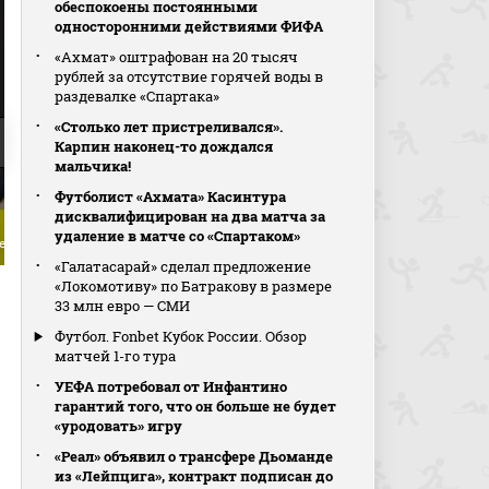
обеспокоены постоянными
односторонними действиями ФИФА
«Ахмат» оштрафован на 20 тысяч
рублей за отсутствие горячей воды в
раздевалке «Спартака»
«Столько лет пристреливался».
Карпин наконец-то дождался
мальчика!
Футболист «Ахмата» Касинтура
дисквалифицирован на два матча за
удаление в матче со «Спартаком»
епе
2:1. Борха Иглесиас
«Галатасарай» сделал предложение
«Локомотиву» по Батракову в размере
33 млн евро — СМИ
Футбол. Fonbet Кубок России. Обзор
матчей 1-го тура
УЕФА потребовал от Инфантино
гарантий того, что он больше не будет
«уродовать» игру
«Реал» объявил о трансфере Дьоманде
из «Лейпцига», контракт подписан до