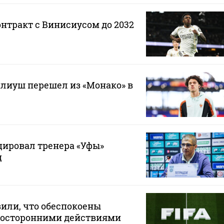
онтракт с Винисиусом до 2032
лиуш перешел из «Монако» в
ировал тренера «Уфы»
ц
или, что обеспокоены
осторонними действиями