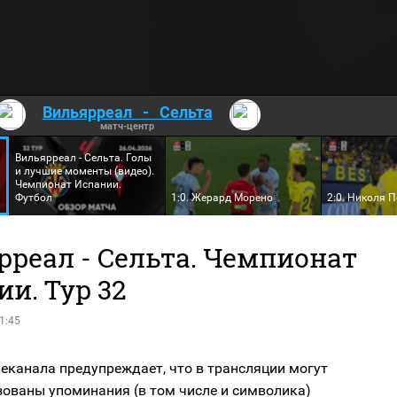
Вильярреал
-
Сельта
матч-центр
Вильярреал - Сельта. Голы
и лучшие моменты (видео).
Чемпионат Испании.
Футбол
1:0. Жерард Морено
2:0. Николя П
рреал - Сельта. Чемпионат
и. Тур 32
1:45
еканала предупреждает, что в трансляции могут
зованы упоминания (в том числе и символика)