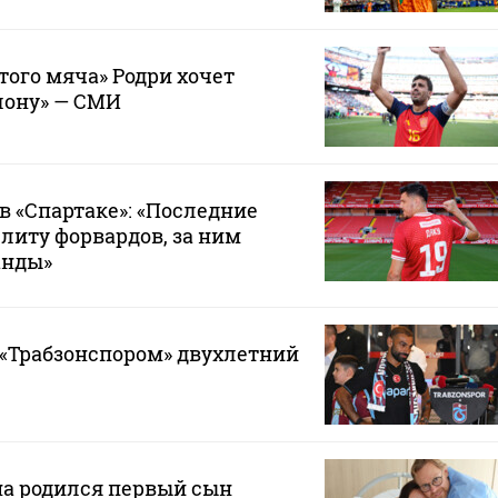
того мяча» Родри хочет
лону» — СМИ
в «Спартаке»: «Последние
элиту форвардов, за ним
анды»
 «Трабзонспором» двухлетний
на родился первый сын