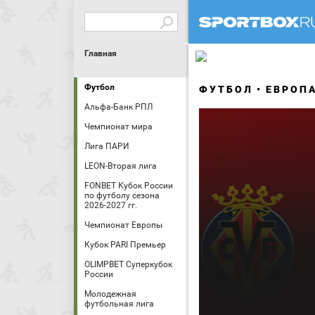
Главная
Футбол
ФУТБОЛ
ЕВРОП
Альфа-Банк РПЛ
Чемпионат мира
Лига ПАРИ
LEON-Вторая лига
FONBET Кубок России
по футболу сезона
2026-2027 гг.
Чемпионат Европы
Кубок PARI Премьер
OLIMPBET Суперкубок
России
Молодежная
футбольная лига