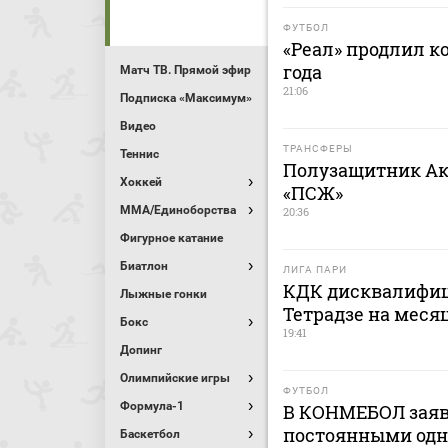
ФУТБОЛ
«Реал» продлил к
года
Матч ТВ. Прямой эфир
21:06
Подписка «Максимум»
Видео
ТРАНСФЕРЫ
Теннис
Полузащитник Ак
Хоккей
«ПСЖ»
MMA/Единоборства
20:36
Фигурное катание
Биатлон
ЛИГА ПАРИ
КДК дисквалифиц
Лыжные гонки
Тетрадзе на меся
Бокс
19:41
Допинг
Олимпийские игры
ФУТБОЛ
Формула-1
В КОНМЕБОЛ заяв
постоянными одн
Баскетбол