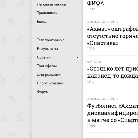
ФИФА
Легкая атлетика
19:32
Трансляции
Еще...
АЛЬФА-БАНК РПЛ
«Ахмат» оштрафов
отсутствие горяч
Телепрограмма
«Спартака»
19:18
Результаты
События
ФУТБОЛ
Трансферы
«Столько лет при
наконец-то дожда
Дни рождения
19:15
Спорт и бизнес
Форум
АЛЬФА-БАНК РПЛ
Футболист «Ахмат
дисквалифицирова
в матче со «Спар
19:04