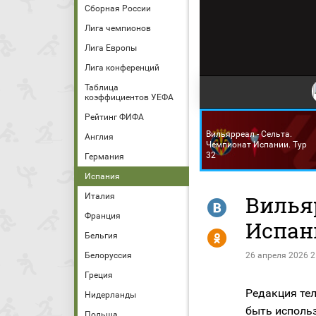
Сборная России
Лига чемпионов
Лига Европы
Лига конференций
Таблица
коэффициентов УЕФА
Рейтинг ФИФА
Вильярреал - Сельта.
Англия
Чемпионат Испании. Тур
32
Германия
Испания
Италия
Вилья
R
Франция
Испани
Y
Бельгия
Белоруссия
26 апреля 2026 2
Греция
Редакция тел
Нидерланды
быть исполь
Польша