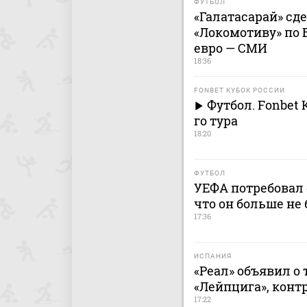
ФУТБОЛ
«Галатасарай» сд
«Локомотиву» по 
евро — СМИ
18:36
FONBET КУБОК РОССИИ
Футбол. Fonbet 
го тура
18:20
ФУТБОЛ
УЕФА потребовал 
что он больше не 
17:36
ИСПАНИЯ
«Реал» объявил о
«Лейпцига», контр
17:22