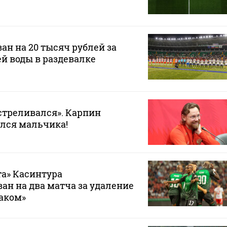
ан на 20 тысяч рублей за
ей воды в раздевалке
стреливался». Карпин
лся мальчика!
а» Касинтура
н на два матча за удаление
таком»