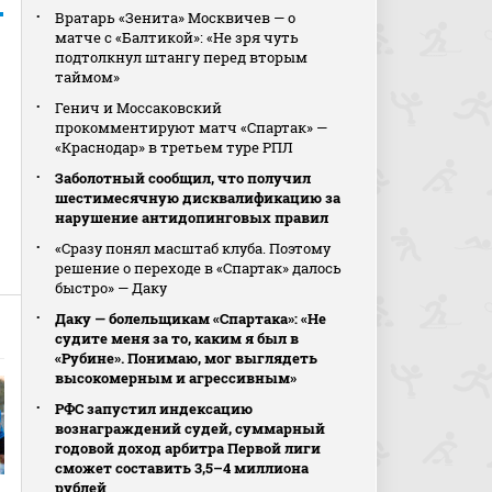
Вратарь «Зенита» Москвичев — о
матче с «Балтикой»: «Не зря чуть
подтолкнул штангу перед вторым
таймом»
Генич и Моссаковский
прокомментируют матч «Спартак» —
«Краснодар» в третьем туре РПЛ
Заболотный сообщил, что получил
шестимесячную дисквалификацию за
нарушение антидопинговых правил
«Сразу понял масштаб клуба. Поэтому
решение о переходе в «Спартак» далось
быстро» — Даку
Даку — болельщикам «Спартака»: «Не
судите меня за то, каким я был в
«Рубине». Понимаю, мог выглядеть
высокомерным и агрессивным»
РФС запустил индексацию
вознаграждений судей, суммарный
годовой доход арбитра Первой лиги
сможет составить 3,5–4 миллиона
рублей