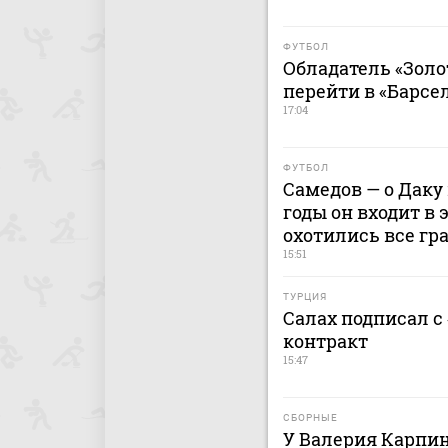
ФУТБОЛ
Обладатель «Золо
перейти в «Барсе
17:04
ФУТБОЛ
Самедов — о Даку 
годы он входит в 
охотились все гр
15:51
ТУРЦИЯ
Салах подписал с
контракт
15:47
СБОРНЫЕ
У Валерия Карпи