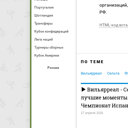
организаций,
Португалия
РФ.
Шотландия
Трансферы
HTML-код вста
Кубок конфедераций
Лига наций
Турниры сборных
Кубок Америки
ПО ТЕМЕ
Россия
Вильярреал
Сельта
Ф
Вильярреал - С
лучшие моменты (
Чемпионат Испан
27 апреля 2026