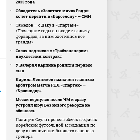
2033 года
Обладатель «Золотого мяча» Родри
хочет перейти в «Барселону» — СМИ
Самедов — о Даку в «Спартаке»:
«Последние годы он входит в элиту
форвардов, за ним охотились все
гранды»
Салах подписал с «Трабзонспором»
двухлетний контракт
У Валерия Карпина родился первый
сын
Кирилл Левников назначен главным
арбитром матча РПЛ «Спартак» —
«Краснодар»
Месси вернулся после ЧМ и сразу
устроил шоу! Без нового рекорда не
обошлось
Полиция Сеула провела обыск в офисах
Корейской футбольной ассоциации по
делу о назначении бывшего главного
тренера