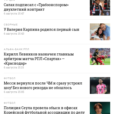
Салах подписал с «Трабзонспором»
двухлетний контракт
6 августа 15:47
СБОРНЫЕ
У Валерия Карпина родился первый сын
6 августа 15:43
АЛЬФА-БАНК РПЛ
Кирилл Левников назначен главным
арбитром матча РПЛ «Спартак» —
«Краснодар»
6 августа 15:15
ФУТБОЛ
Месси вернулся после ЧМ и сразу устроил
шоу! Без нового рекорда не обошлось
6 августа 15:05
ФУТБОЛ
Полиция Сеула провела обыск в офисах
Корейской футбольной ассоциации по делу