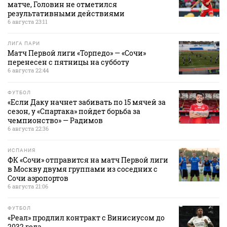
матче, Головин не отметился
результативными действиями
6 августа 23:11
ЛИГА ПАРИ
Матч Первой лиги «Торпедо» — «Сочи»
перенесен с пятницы на субботу
6 августа 22:44
ФУТБОЛ
«Если Даку начнет забивать по 15 мячей за
сезон, у «Спартака» пойдет борьба за
чемпионство» — Радимов
6 августа 22:36
ИСПАНИЯ
ФК «Сочи» отправится на матч Первой лиги
в Москву двумя группами из соседних с
Сочи аэропортов
6 августа 21:06
ФУТБОЛ
«Реал» продлил контракт с Винисиусом до
2032 года