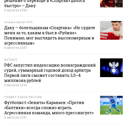
решение о переходе в «Спартак» далось
быстро» — Даку
6 августа 13:59
АЛЬФА-БАНК РПЛ
Даку — болельщикам «Спартака»: «Не судите
меня за то, каким я был в «Рубине».
Понимаю, мог выглядеть высокомерным и
агрессивным»
6 августа 13:57
ФУТБОЛ
РФС запустил индексацию вознаграждений
судей, суммарный годовой доход арбитра
Первой лиги сможет составить 3,5–4
миллиона рублей
6 августа 13:16
FONBET КУБОК РОССИИ
Футболист «Зенита» Караваев: «Против
«Балтики» всегда сложно играть.
Агрессивная команда, много прессингует»
6 августа 12:51