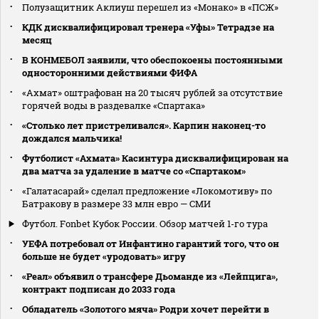
Полузащитник Аклиуш перешел из «Монако» в «ПСЖ»
КДК дисквалифицировал тренера «Уфы» Тетрадзе на
месяц
В КОНМЕБОЛ заявили, что обеспокоены постоянными
односторонними действиями ФИФА
«Ахмат» оштрафован на 20 тысяч рублей за отсутствие
горячей воды в раздевалке «Спартака»
«Столько лет пристреливался». Карпин наконец-то
дождался мальчика!
Футболист «Ахмата» Касинтура дисквалифицирован на
два матча за удаление в матче со «Спартаком»
«Галатасарай» сделал предложение «Локомотиву» по
Батракову в размере 33 млн евро — СМИ
Футбол. Fonbet Кубок России. Обзор матчей 1-го тура
УЕФА потребовал от Инфантино гарантий того, что он
больше не будет «уродовать» игру
«Реал» объявил о трансфере Дьоманде из «Лейпцига»,
контракт подписан до 2033 года
Обладатель «Золотого мяча» Родри хочет перейти в