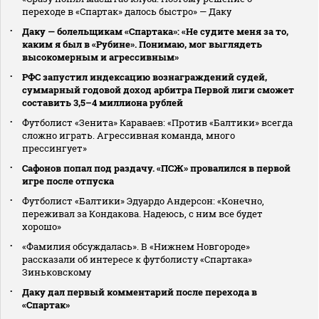
переходе в «Спартак» далось быстро» — Даку
Даку — болельщикам «Спартака»: «Не судите меня за то,
каким я был в «Рубине». Понимаю, мог выглядеть
высокомерным и агрессивным»
РФС запустил индексацию вознаграждений судей,
суммарный годовой доход арбитра Первой лиги сможет
составить 3,5–4 миллиона рублей
Футболист «Зенита» Караваев: «Против «Балтики» всегда
сложно играть. Агрессивная команда, много
прессингует»
Сафонов попал под раздачу. «ПСЖ» провалился в первой
игре после отпуска
Футболист «Балтики» Эдуардо Андерсон: «Конечно,
переживал за Кондакова. Надеюсь, с ним все будет
хорошо»
«Фамилия обсуждалась». В «Нижнем Новгороде»
рассказали об интересе к футболисту «Спартака»
Зиньковскому
Даку дал первый комментарий после перехода в
«Спартак»