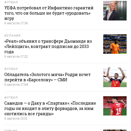
ФУТБОЛ
УЕФА потребовал от Инфантино гарантий
того, что он больше не будет «уродовать»
игру
6 августа 17:36
ИСПАНИЯ
«Реал» объявил о трансфере Дьоманде из
«Лейпцига», контракт подписан до 2033
года
6 августа 17:22
ФУТБОЛ
Обладатель «Золотого мяча» Родри хочет
перейти в «Барселону» — СМИ
6 августа 17:04
ФУТБОЛ
Самедов — о Даку в «Спартаке»: «Последние
годы он входит в элиту форвардов, за ним
охотились все гранды»
6 августа 15:51
ТУРЦИЯ