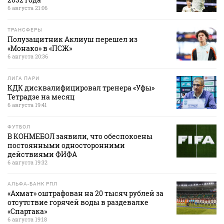
6 августа 21:06
ТРАНСФЕРЫ
Полузащитник Аклиуш перешел из
«Монако» в «ПСЖ»
6 августа 20:36
ЛИГА ПАРИ
КДК дисквалифицировал тренера «Уфы»
Тетрадзе на месяц
6 августа 19:41
ФУТБОЛ
В КОНМЕБОЛ заявили, что обеспокоены
постоянными односторонними
действиями ФИФА
6 августа 19:32
АЛЬФА-БАНК РПЛ
«Ахмат» оштрафован на 20 тысяч рублей за
отсутствие горячей воды в раздевалке
«Спартака»
6 августа 19:18