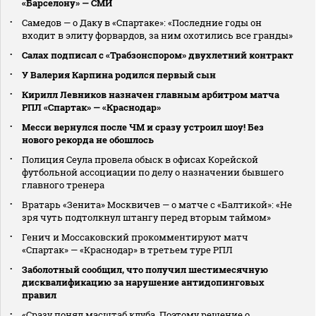
«Барселону» — СМИ
Самедов — о Даку в «Спартаке»: «Последние годы он
входит в элиту форвардов, за ним охотились все гранды»
Салах подписал с «Трабзонспором» двухлетний контракт
У Валерия Карпина родился первый сын
Кирилл Левников назначен главным арбитром матча
РПЛ «Спартак» — «Краснодар»
Месси вернулся после ЧМ и сразу устроил шоу! Без
нового рекорда не обошлось
Полиция Сеула провела обыск в офисах Корейской
футбольной ассоциации по делу о назначении бывшего
главного тренера
Вратарь «Зенита» Москвичев — о матче с «Балтикой»: «Не
зря чуть подтолкнул штангу перед вторым таймом»
Генич и Моссаковский прокомментируют матч
«Спартак» — «Краснодар» в третьем туре РПЛ
Заболотный сообщил, что получил шестимесячную
дисквалификацию за нарушение антидопинговых
правил
«Сразу понял масштаб клуба. Поэтому решение о