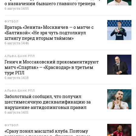
о назначении бывшего главного тренера
6 августа 14:55
ФУТБОЛ
Вратарь «Зенита» Москвичев — о матче с
«Балтикой»: «Не зря чуть подтолкнул
штангу перед вторым таймом»
6 августа 14:46
АЛЬФА-БАНК РПЛ
Генич и Моссаковский прокомментируют
матч «Спартак» — «Краснодар» в третьем
туре РПЛ
6 августа 14:18
АЛЬФА-БАНК РПЛ
Заболотный сообщил, что получил
шестимесячную дисквалификацию за
нарушение антидопинговых правил
6 августа 14:01
ФУТБОЛ
«Сразу понял масштаб клуба. Поэтому