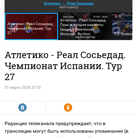
Атлетико
-
Реал Сосьедад
матч-центр
Атлетико - Реал Сосьедад.
Атлетико - Реал Сосьедад.
Голы и лучшие моменты
Чемпионат Испании. Тур
(видео). Чемпионат
27
Испании. Футбол
1:0. Алексан
Атлетико - Реал Сосьедад.
Чемпионат Испании. Тур
27
07 марта 2026 20:10
R
Y
Редакция телеканала предупреждает, что в
трансляции могут быть использованы упоминания (в