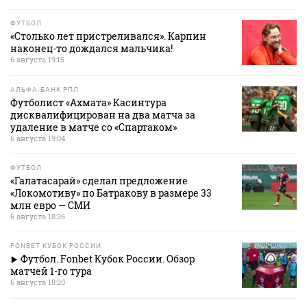
ФУТБОЛ
«Столько лет пристреливался». Карпин
наконец-то дождался мальчика!
6 августа 19:15
АЛЬФА-БАНК РПЛ
Футболист «Ахмата» Касинтура
дисквалифицирован на два матча за
удаление в матче со «Спартаком»
6 августа 19:04
ФУТБОЛ
«Галатасарай» сделал предложение
«Локомотиву» по Батракову в размере 33
млн евро — СМИ
6 августа 18:36
FONBET КУБОК РОССИИ
Футбол. Fonbet Кубок России. Обзор
матчей 1-го тура
6 августа 18:20