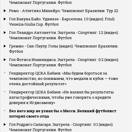
Чемпионат Португалии. Футбол
Ремо - Атлетико Минейро. Чемпионат Бразилии. Тур 22
Гол Вакуна Байо. Удинезе - Барселона. 1:0 (видео). Friuli
Venezia Giulia Cup. Футбол
Гол Леандро Антонетти. Эштрела - Спортинг. 1:2 (видео).
Чемпионат Португалии. Футбол
Гремио - Сан-Паулу. Голы (видео). Чемпионат Бразилии.
Футбол
Гол Фотиса Иоаннидиса. Эштрела - Спортинг. 0:2 (видео).
Чемпионат Португалии. Футбол
Гендиректор ЦСКА Бабаев: «Мы будем бороться за
чемпионство, но понимаем, что медали и кубок — тоже
очень достойный результат»
Гендиректор ЦСКА Бабаев: «Не назвал бы результаты
катастрофическими, чтобы уже говорить о кредите
доверия к Игдисамову»
Без него мир не узнал бы о Месси. Великий футболист
потерял своего отца
Гол Родриго Саласара. Эштрела - Спортинг. 0:1 (видео).
Чемпионат Португалии. Футбол