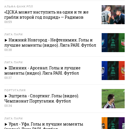
АЛЬФА-БАНК РПЛ
«ЦСКА может наступить на одни и те же
грабли второй год подряд» — Радимов
00:59
ЛИГА ПАРИ
Нижний Новгород - Нефтехимик. Голы и
лучшие моменты (видео). Лига PARI. Футбол
00:38
ЛИГА ПАРИ
Шинник - Арсенал. Голы и лучшие
моменты (видео). Лига PARI. Футбол
00:37
ПОРТУГАЛИЯ
Эштрела - Спортинг. Голы (видео).
Чемпионат Португалии. Футбол
00:34
ЛИГА ПАРИ
Урал - Уфа. Голы и лучшие моменты