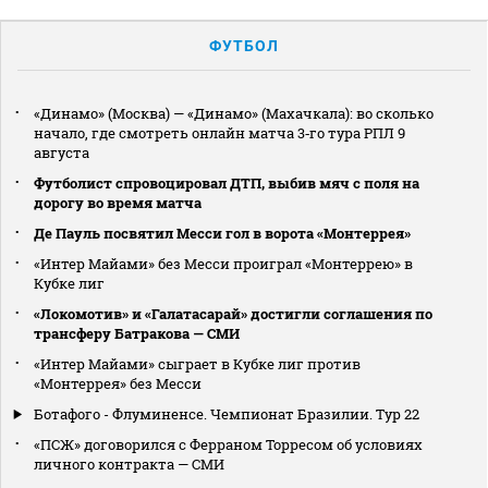
ФУТБОЛ
«Динамо» (Москва) — «Динамо» (Махачкала): во сколько
начало, где смотреть онлайн матча 3‑го тура РПЛ 9
августа
Футболист спровоцировал ДТП, выбив мяч с поля на
дорогу во время матча
Де Пауль посвятил Месси гол в ворота «Монтеррея»
«Интер Майами» без Месси проиграл «Монтеррею» в
Кубке лиг
«Локомотив» и «Галатасарай» достигли соглашения по
трансферу Батракова — СМИ
«Интер Майами» сыграет в Кубке лиг против
«Монтеррея» без Месси
Ботафого - Флуминенсе. Чемпионат Бразилии. Тур 22
«ПСЖ» договорился с Ферраном Торресом об условиях
личного контракта — СМИ