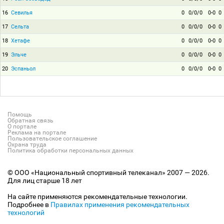
16
Севилья
0
0/0/0
0-0
0
17
Сельта
0
0/0/0
0-0
0
18
Хетафе
0
0/0/0
0-0
0
19
Эльче
0
0/0/0
0-0
0
20
Эспаньол
0
0/0/0
0-0
0
Помощь
Обратная связь
О портале
Реклама на портале
Пользовательское соглашение
Охрана труда
Политика обработки персональных данных
© ООО «Национальный спортивный телеканал» 2007 — 2026.
Для лиц старше 18 лет
На сайте применяются рекомендательные технологии.
Подробнее в
Правилах применения рекомендательных
технологий