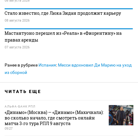
08 августа 2026
Стало известно, где Люка Зидан продолжит карьеру
08 августа 2026
Мастантуоно перешел из «Реала» в «Фиорентину» на
правах аренды
07 августа 2026
Ранее в рубрике
Испания
:
Месси вдохновил Ди Марию на уход
из сборной
ЧИТАТЬ ЕЩЕ
АЛЬФА-БАНК РПЛ
«Динамо» (Москва) — «Динамо» (Махачкала):
во сколько начало, где смотреть онлайн
матча 3‑го тура РПЛ 9 августа
09:27