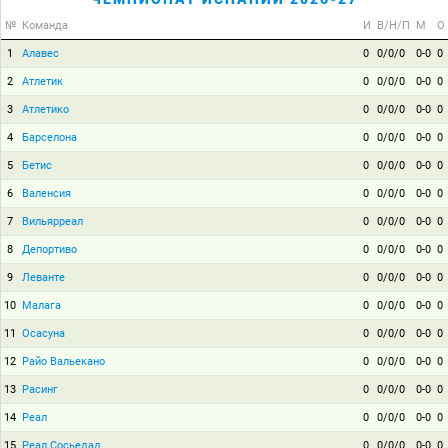
№
Команда
И
В/Н/П
М
О
1
Алавес
0
0/0/0
0-0
0
2
Атлетик
0
0/0/0
0-0
0
3
Атлетико
0
0/0/0
0-0
0
4
Барселона
0
0/0/0
0-0
0
5
Бетис
0
0/0/0
0-0
0
6
Валенсия
0
0/0/0
0-0
0
7
Вильярреал
0
0/0/0
0-0
0
8
Депортиво
0
0/0/0
0-0
0
9
Леванте
0
0/0/0
0-0
0
10
Малага
0
0/0/0
0-0
0
11
Осасуна
0
0/0/0
0-0
0
12
Райо Вальекано
0
0/0/0
0-0
0
13
Расинг
0
0/0/0
0-0
0
14
Реал
0
0/0/0
0-0
0
15
Реал Сосьедад
0
0/0/0
0-0
0