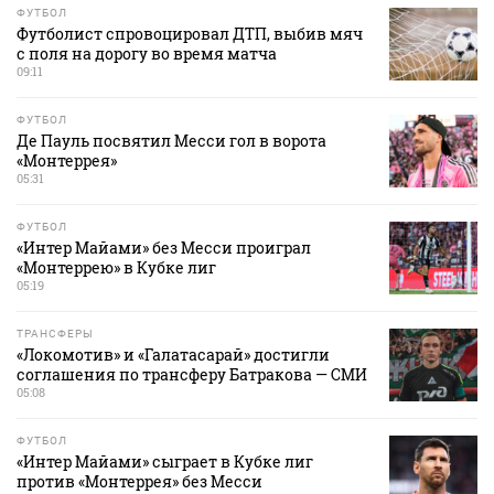
ФУТБОЛ
Футболист спровоцировал ДТП, выбив мяч
с поля на дорогу во время матча
09:11
ФУТБОЛ
Де Пауль посвятил Месси гол в ворота
«Монтеррея»
05:31
ФУТБОЛ
«Интер Майами» без Месси проиграл
«Монтеррею» в Кубке лиг
05:19
ТРАНСФЕРЫ
«Локомотив» и «Галатасарай» достигли
соглашения по трансферу Батракова — СМИ
05:08
ФУТБОЛ
«Интер Майами» сыграет в Кубке лиг
против «Монтеррея» без Месси