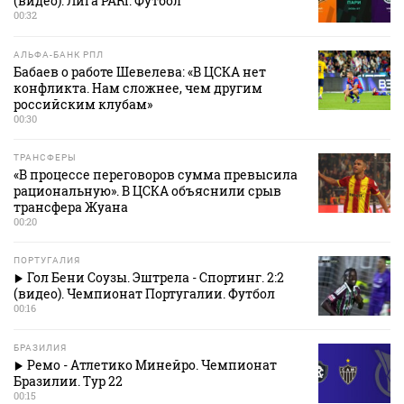
(видео). Лига PARI. Футбол
00:32
АЛЬФА-БАНК РПЛ
Бабаев о работе Шевелева: «В ЦСКА нет
конфликта. Нам сложнее, чем другим
российским клубам»
00:30
ТРАНСФЕРЫ
«В процессе переговоров сумма превысила
рациональную». В ЦСКА объяснили срыв
трансфера Жуана
00:20
ПОРТУГАЛИЯ
Гол Бени Соузы. Эштрела - Спортинг. 2:2
(видео). Чемпионат Португалии. Футбол
00:16
БРАЗИЛИЯ
Ремо - Атлетико Минейро. Чемпионат
Бразилии. Тур 22
00:15