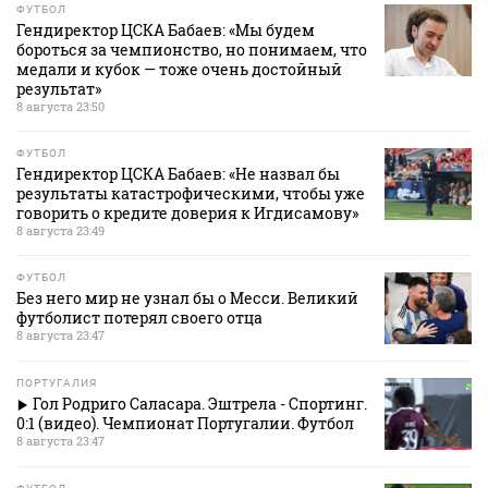
ФУТБОЛ
Гендиректор ЦСКА Бабаев: «Мы будем
бороться за чемпионство, но понимаем, что
медали и кубок — тоже очень достойный
результат»
8 августа 23:50
ФУТБОЛ
Гендиректор ЦСКА Бабаев: «Не назвал бы
результаты катастрофическими, чтобы уже
говорить о кредите доверия к Игдисамову»
8 августа 23:49
ФУТБОЛ
Без него мир не узнал бы о Месси. Великий
футболист потерял своего отца
8 августа 23:47
ПОРТУГАЛИЯ
Гол Родриго Саласара. Эштрела - Спортинг.
0:1 (видео). Чемпионат Португалии. Футбол
8 августа 23:47