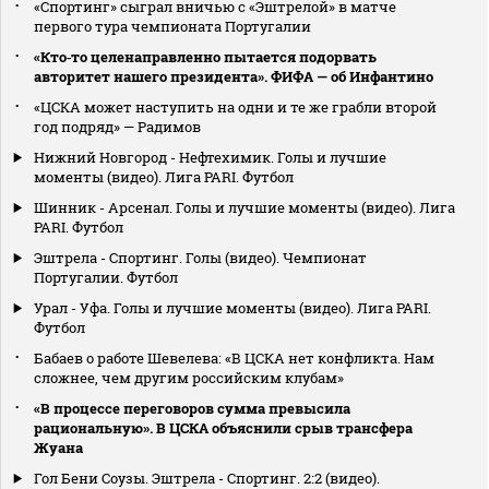
«Спортинг» сыграл вничью с «Эштрелой» в матче
первого тура чемпионата Португалии
«Кто‑то целенаправленно пытается подорвать
авторитет нашего президента». ФИФА — об Инфантино
«ЦСКА может наступить на одни и те же грабли второй
год подряд» — Радимов
Нижний Новгород - Нефтехимик. Голы и лучшие
моменты (видео). Лига PARI. Футбол
Шинник - Арсенал. Голы и лучшие моменты (видео). Лига
PARI. Футбол
Эштрела - Спортинг. Голы (видео). Чемпионат
Португалии. Футбол
Урал - Уфа. Голы и лучшие моменты (видео). Лига PARI.
Футбол
Бабаев о работе Шевелева: «В ЦСКА нет конфликта. Нам
сложнее, чем другим российским клубам»
«В процессе переговоров сумма превысила
рациональную». В ЦСКА объяснили срыв трансфера
Жуана
Гол Бени Соузы. Эштрела - Спортинг. 2:2 (видео).