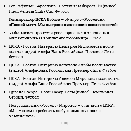
Гол Рафиньи. Барселона - Ноттингем Форест. 1:0 (видео).
Friuli Venezia Giulia Cup. Футбол
Гендиректор ЦСКА Бабаев — об игре с «Ростовом»:
«Плохой матч. Мы сыграли ниже своих возможностей»
УЕФА может провести расследование в отношении
Инфантино из‑за выплат его любовнице — СМИ
ЦСКА - Ростов. Интервью Дмитрия Игдисамова после
матча (видео). Альфа-Банк Российская Премьер-Лига.
Футбол
ЦСКА - Ростов. Интервью Хонатана Альбы после матча
(видео). Альфа-Банк Российская Премьер-Лига. Футбол
ЦСКА - Ростов. Интервью Алексея Миронова после матча
(видео). Альфа-Банк Российская Премьер-Лига. Футбол
Црвена Звезда - Нови-Пазар. Голы (видео). Чемпионат
Сербии. Футбол
Полузащитник «Ростова» Миронов — о ничьей с ЦСКА:
«Мы можем перебегать любую команду нашего
чемпионата»
ЕЩЕ