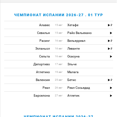
ЧЕМПИОНАТ ИСПАНИИ 2026-27 . 01 ТУР
Алавес
Хетафе
15 авг
Севилья
Райо Вальекано
15 авг
Расинг
Вильярреал
16 авг
Эспаньол
Леванте
16 авг
Сельта
Осасуна
16 авг
Депортиво
Эльче
17 авг
Атлетико
Малага
19 авг
Валенсия
Бетис
25 авг
Реал
Реал Сосьедад
26 авг
Барселона
Атлетик
27 авг
ЧЕМПИОНАТ ИСПАНИИ 2026-27