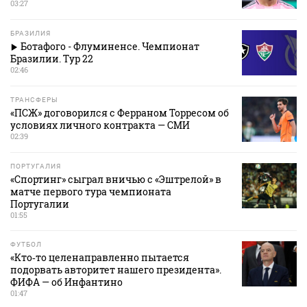
03:27
БРАЗИЛИЯ
Ботафого - Флуминенсе. Чемпионат
Бразилии. Тур 22
02:46
ТРАНСФЕРЫ
«ПСЖ» договорился с Ферраном Торресом об
условиях личного контракта — СМИ
02:39
ПОРТУГАЛИЯ
«Спортинг» сыграл вничью с «Эштрелой» в
матче первого тура чемпионата
Португалии
01:55
ФУТБОЛ
«Кто‑то целенаправленно пытается
подорвать авторитет нашего президента».
ФИФА — об Инфантино
01:47