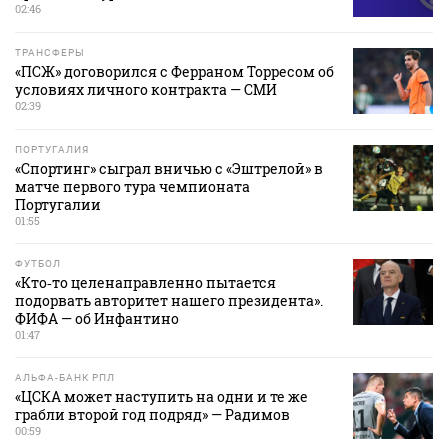
02:46
ТРАНСФЕРЫ
«ПСЖ» договорился с Ферраном Торресом об
условиях личного контракта — СМИ
02:39
ПОРТУГАЛИЯ
«Спортинг» сыграл вничью с «Эштрелой» в
матче первого тура чемпионата
Португалии
01:55
ФУТБОЛ
«Кто‑то целенаправленно пытается
подорвать авторитет нашего президента».
ФИФА — об Инфантино
01:47
АЛЬФА-БАНК РПЛ
«ЦСКА может наступить на одни и те же
грабли второй год подряд» — Радимов
00:59