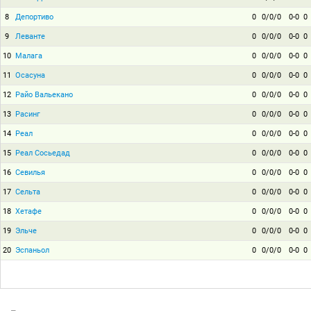
8
Депортиво
0
0/0/0
0-0
0
9
Леванте
0
0/0/0
0-0
0
10
Малага
0
0/0/0
0-0
0
11
Осасуна
0
0/0/0
0-0
0
12
Райо Вальекано
0
0/0/0
0-0
0
13
Расинг
0
0/0/0
0-0
0
14
Реал
0
0/0/0
0-0
0
15
Реал Сосьедад
0
0/0/0
0-0
0
16
Севилья
0
0/0/0
0-0
0
17
Сельта
0
0/0/0
0-0
0
18
Хетафе
0
0/0/0
0-0
0
19
Эльче
0
0/0/0
0-0
0
20
Эспаньол
0
0/0/0
0-0
0