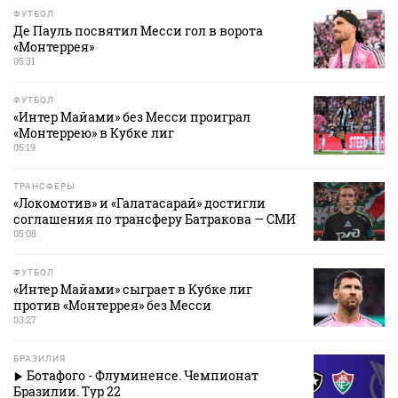
ФУТБОЛ
Де Пауль посвятил Месси гол в ворота
«Монтеррея»
05:31
ФУТБОЛ
«Интер Майами» без Месси проиграл
«Монтеррею» в Кубке лиг
05:19
ТРАНСФЕРЫ
«Локомотив» и «Галатасарай» достигли
соглашения по трансферу Батракова — СМИ
05:08
ФУТБОЛ
«Интер Майами» сыграет в Кубке лиг
против «Монтеррея» без Месси
03:27
БРАЗИЛИЯ
Ботафого - Флуминенсе. Чемпионат
Бразилии. Тур 22