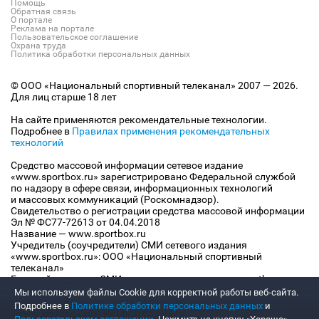
Помощь
Обратная связь
О портале
Реклама на портале
Пользовательское соглашение
Охрана труда
Политика обработки персональных данных
© ООО «Национальный спортивный телеканал» 2007 — 2026.
Для лиц старше 18 лет
На сайте применяются рекомендательные технологии.
Подробнее в
Правилах применения рекомендательных
технологий
Средство массовой информации сетевое издание
«www.sportbox.ru» зарегистрировано Федеральной службой
по надзору в сфере связи, информационных технологий
и массовых коммуникаций (Роскомнадзор).
Свидетельство о регистрации средства массовой информации
Эл № ФС77-72613 от 04.04.2018
Название — www.sportbox.ru
Учредитель (соучредители) СМИ сетевого издания
«www.sportbox.ru»: ООО «Национальный спортивный
телеканал»
Главный редактор СМИ сетевого издания «www.sportbox.ru»:
Конов В.А.
Мы используем файлы Сookie для корректной работы веб-сайта.
Номер телефона редакции СМИ сетевого издания
Подробнее в
Политике обработки персональных данных
и
«www.sportbox.ru»: +7 (495) 653 8419