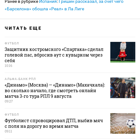
Ранее в рубрике
Испания
:
Гришин рассказал, за счет чего
«Барселона» обошла «Реал» в Ла Лиге
ЧИТАТЬ ЕЩЕ
ФУТБОЛ
Защитник костромского «Спартака» сделал
голевой пас, вбросив аут с кувырком через
себя
10:16
АЛЬФА-БАНК РПЛ
«Динамо» (Москва) — «Динамо» (Махачкала):
во сколько начало, где смотреть онлайн
матча 3‑го тура РПЛ 9 августа
09:27
ФУТБОЛ
Футболист спровоцировал ДТП, выбив мяч
с поля на дорогу во время матча
09:11