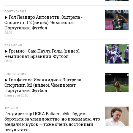
ПОРТУГАЛИЯ
Гол Леандро Антонетти. Эштрела -
Спортинг. 1:2 (видео). Чемпионат
Португалии. Футбол
00:09
БРАЗИЛИЯ
Гремио - Сан-Паулу. Голы (видео).
Чемпионат Бразилии. Футбол
00:08
ПОРТУГАЛИЯ
Гол Фотиса Иоаннидиса. Эштрела -
Спортинг. 0:2 (видео). Чемпионат
Португалии. Футбол
8 августа 23:53
ФУТБОЛ
Гендиректор ЦСКА Бабаев: «Мы будем
бороться за чемпионство, но понимаем, что
медали и кубок — тоже очень достойный
результат»