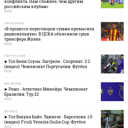
конфликта. Нам сложнее, чем другим
российским клубам»
00:30
ТРАНСФЕРЫ
«В процессе переговоров сумма превысила
рациональную». В ЦСКА объяснили срыв
трансфера Жуана
00:20
ПОРТУГАЛИЯ
Гол Бени Соузы. Эштрела - Спортинг. 2:2
(видео). Чемпионат Португалии. Футбол
00:16
БРАЗИЛИЯ
Ремо - Атлетико Минейро. Чемпионат
Бразилии. Тур 22
00:15
ФУТБОЛ
Гол Вакуна Байо. Удинезе - Барселона. 1:0
(видео). Friuli Venezia Giulia Cup. Футбол
00:12