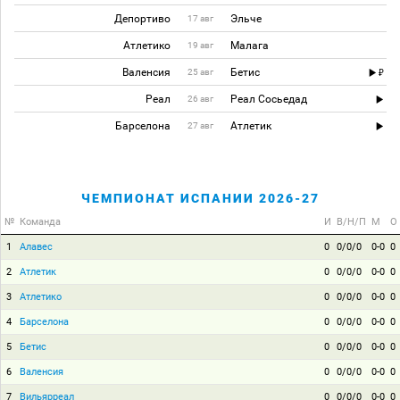
Депортиво
Эльче
17 авг
Атлетико
Малага
19 авг
Валенсия
Бетис
25 авг
Реал
Реал Сосьедад
26 авг
Барселона
Атлетик
27 авг
ЧЕМПИОНАТ ИСПАНИИ 2026-27
№
Команда
И
В/Н/П
М
О
1
Алавес
0
0/0/0
0-0
0
2
Атлетик
0
0/0/0
0-0
0
3
Атлетико
0
0/0/0
0-0
0
4
Барселона
0
0/0/0
0-0
0
5
Бетис
0
0/0/0
0-0
0
6
Валенсия
0
0/0/0
0-0
0
7
Вильярреал
0
0/0/0
0-0
0