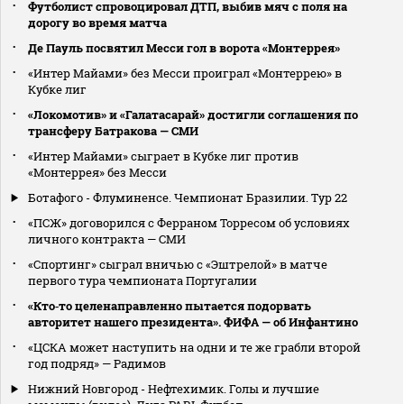
Футболист спровоцировал ДТП, выбив мяч с поля на
дорогу во время матча
Де Пауль посвятил Месси гол в ворота «Монтеррея»
«Интер Майами» без Месси проиграл «Монтеррею» в
Кубке лиг
«Локомотив» и «Галатасарай» достигли соглашения по
трансферу Батракова — СМИ
«Интер Майами» сыграет в Кубке лиг против
«Монтеррея» без Месси
Ботафого - Флуминенсе. Чемпионат Бразилии. Тур 22
«ПСЖ» договорился с Ферраном Торресом об условиях
личного контракта — СМИ
«Спортинг» сыграл вничью с «Эштрелой» в матче
первого тура чемпионата Португалии
«Кто‑то целенаправленно пытается подорвать
авторитет нашего президента». ФИФА — об Инфантино
«ЦСКА может наступить на одни и те же грабли второй
год подряд» — Радимов
Нижний Новгород - Нефтехимик. Голы и лучшие