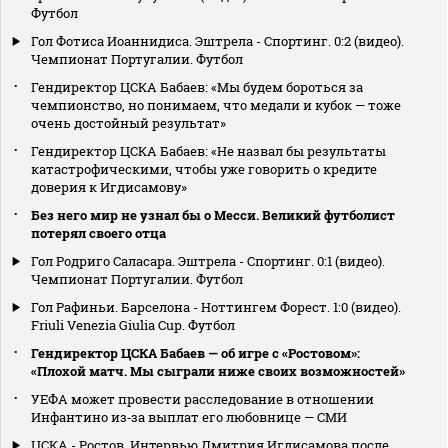
Футбол
Гол Фотиса Иоаннидиса. Эштрела - Спортинг. 0:2 (видео).
Чемпионат Португалии. Футбол
Гендиректор ЦСКА Бабаев: «Мы будем бороться за
чемпионство, но понимаем, что медали и кубок — тоже
очень достойный результат»
Гендиректор ЦСКА Бабаев: «Не назвал бы результаты
катастрофическими, чтобы уже говорить о кредите
доверия к Игдисамову»
Без него мир не узнал бы о Месси. Великий футболист
потерял своего отца
Гол Родриго Саласара. Эштрела - Спортинг. 0:1 (видео).
Чемпионат Португалии. Футбол
Гол Рафиньи. Барселона - Ноттингем Форест. 1:0 (видео).
Friuli Venezia Giulia Cup. Футбол
Гендиректор ЦСКА Бабаев — об игре с «Ростовом»:
«Плохой матч. Мы сыграли ниже своих возможностей»
УЕФА может провести расследование в отношении
Инфантино из‑за выплат его любовнице — СМИ
ЦСКА - Ростов. Интервью Дмитрия Игдисамова после