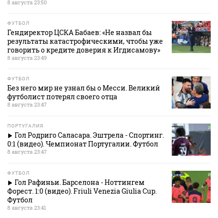
8 августа 23:50
ФУТБОЛ
Гендиректор ЦСКА Бабаев: «Не назвал бы
результаты катастрофическими, чтобы уже
говорить о кредите доверия к Игдисамову»
8 августа 23:49
ФУТБОЛ
Без него мир не узнал бы о Месси. Великий
футболист потерял своего отца
8 августа 23:47
ПОРТУГАЛИЯ
Гол Родриго Саласара. Эштрела - Спортинг.
0:1 (видео). Чемпионат Португалии. Футбол
8 августа 23:47
ФУТБОЛ
Гол Рафиньи. Барселона - Ноттингем
Форест. 1:0 (видео). Friuli Venezia Giulia Cup.
Футбол
8 августа 23:41