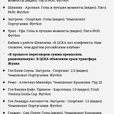
моменты (видео). Лига PARI. Футбол
Шинник - Арсенал. Голы и лучшие моменты (видео). Лига
PARI. Футбол
Эштрела - Спортинг. Голы (видео). Чемпионат
Португалии. Футбол
Урал - Уфа. Голы и лучшие моменты (видео). Лига PARI.
Футбол
Бабаев о работе Шевелева: «В ЦСКА нет конфликта. Нам
сложнее, чем другим российским клубам»
«В процессе переговоров сумма превысила
рациональную». В ЦСКА объяснили срыв трансфера
Жуана
Гол Бени Соузы. Эштрела - Спортинг. 2:2 (видео).
Чемпионат Португалии. Футбол
Ремо - Атлетико Минейро. Чемпионат Бразилии. Тур 22
Гол Вакуна Байо. Удинезе - Барселона. 1:0 (видео). Friuli
Venezia Giulia Cup. Футбол
Гол Леандро Антонетти. Эштрела - Спортинг. 1:2 (видео).
Чемпионат Португалии. Футбол
Гремио - Сан-Паулу. Голы (видео). Чемпионат Бразилии.