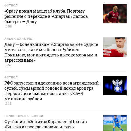
ФУТБОЛ
«Сразу понял масштаб клуба. Поэтому
решение о переходе в «Спартак» далось
быстро» — Даку
13:59
АЛЬФА-БАНК РПЛ
Даку — болельщикам «Спартака»: «Не судите
меня за то, каким я был в «Рубине».
Понимаю, мог выглядеть высокомерным и
агрессивным»
13:57
ФУТБОЛ
РФС запустил индексацию вознаграждений
судей, суммарный годовой доход арбитра
Первой лиги сможет составить 3,5–4
миллиона рублей
13:16
FONBET КУБОК РОССИИ
Футболист «Зенита» Караваев: «Против
«Балтики» всегда сложно играть.