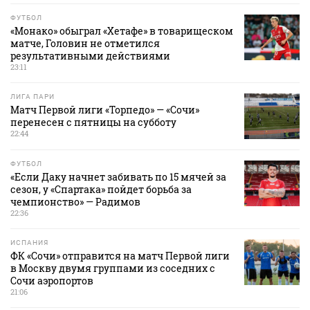
ФУТБОЛ
«Монако» обыграл «Хетафе» в товарищеском
матче, Головин не отметился
результативными действиями
23:11
ЛИГА ПАРИ
Матч Первой лиги «Торпедо» — «Сочи»
перенесен с пятницы на субботу
22:44
ФУТБОЛ
«Если Даку начнет забивать по 15 мячей за
сезон, у «Спартака» пойдет борьба за
чемпионство» — Радимов
22:36
ИСПАНИЯ
ФК «Сочи» отправится на матч Первой лиги
в Москву двумя группами из соседних с
Сочи аэропортов
21:06