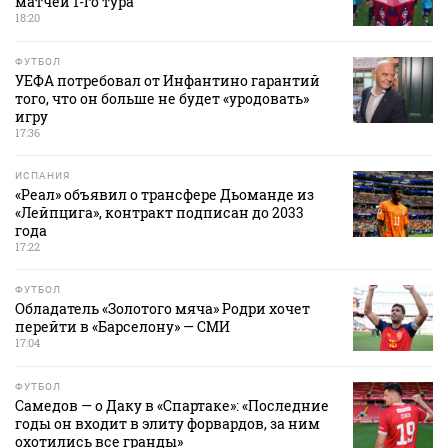
матчей 1-го тура
18:20
ФУТБОЛ
УЕФА потребовал от Инфантино гарантий
того, что он больше не будет «уродовать»
игру
17:36
ИСПАНИЯ
«Реал» объявил о трансфере Дьоманде из
«Лейпцига», контракт подписан до 2033
года
17:22
ФУТБОЛ
Обладатель «Золотого мяча» Родри хочет
перейти в «Барселону» — СМИ
17:04
ФУТБОЛ
Самедов — о Даку в «Спартаке»: «Последние
годы он входит в элиту форвардов, за ним
охотились все гранды»