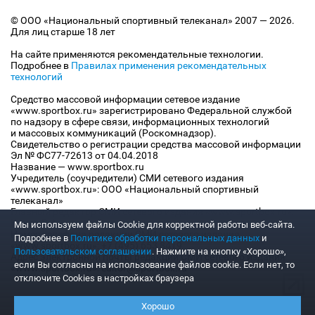
© ООО «Национальный спортивный телеканал» 2007 — 2026.
Для лиц старше 18 лет
На сайте применяются рекомендательные технологии.
Подробнее в
Правилах применения рекомендательных
технологий
Средство массовой информации сетевое издание
«www.sportbox.ru» зарегистрировано Федеральной службой
по надзору в сфере связи, информационных технологий
и массовых коммуникаций (Роскомнадзор).
Свидетельство о регистрации средства массовой информации
Эл № ФС77-72613 от 04.04.2018
Название — www.sportbox.ru
Учредитель (соучредители) СМИ сетевого издания
«www.sportbox.ru»: ООО «Национальный спортивный
телеканал»
Главный редактор СМИ сетевого издания «www.sportbox.ru»:
Конов В.А.
Мы используем файлы Сookie для корректной работы веб-сайта.
Номер телефона редакции СМИ сетевого издания
Подробнее в
Политике обработки персональных данных
и
«www.sportbox.ru»: +7 (495) 653 8419
Пользовательском соглашении
. Нажмите на кнопку «Хорошо»,
Адрес электронной почты редакции СМИ сетевого издания
если Вы согласны на использование файлов cookie. Если нет, то
«www.sportbox.ru»: editor@sportbox.ru
отключите Cookies в настройках браузера
Хорошо