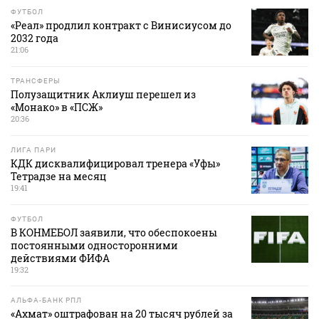
ФУТБОЛ
«Реал» продлил контракт с Винисиусом до
2032 года
21:06
ТРАНСФЕРЫ
Полузащитник Аклиуш перешел из
«Монако» в «ПСЖ»
20:36
ЛИГА ПАРИ
КДК дисквалифицировал тренера «Уфы»
Тетрадзе на месяц
19:41
ФУТБОЛ
В КОНМЕБОЛ заявили, что обеспокоены
постоянными односторонними
действиями ФИФА
19:32
АЛЬФА-БАНК РПЛ
«Ахмат» оштрафован на 20 тысяч рублей за