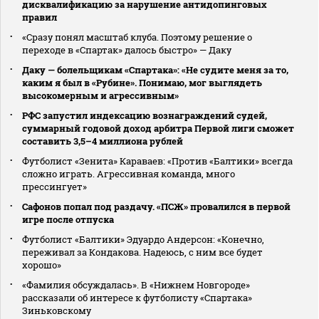
дисквалификацию за нарушение антидопинговых
правил
«Сразу понял масштаб клуба. Поэтому решение о
переходе в «Спартак» далось быстро» — Даку
Даку — болельщикам «Спартака»: «Не судите меня за то,
каким я был в «Рубине». Понимаю, мог выглядеть
высокомерным и агрессивным»
РФС запустил индексацию вознаграждений судей,
суммарный годовой доход арбитра Первой лиги сможет
составить 3,5–4 миллиона рублей
Футболист «Зенита» Караваев: «Против «Балтики» всегда
сложно играть. Агрессивная команда, много
прессингует»
Сафонов попал под раздачу. «ПСЖ» провалился в первой
игре после отпуска
Футболист «Балтики» Эдуардо Андерсон: «Конечно,
переживал за Кондакова. Надеюсь, с ним все будет
хорошо»
«Фамилия обсуждалась». В «Нижнем Новгороде»
рассказали об интересе к футболисту «Спартака»
Зиньковскому