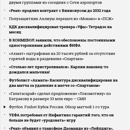
двумя группами из соседних с Сочи аэропортов
«Реал» продлил контракт с Винисиусом до 2032 года
Полузащитник Аклиуш перешел из «Монако» в «ПСЖ»
КДК дисквалифицировал тренера «Уфы» Тетрадзе на
месяц
В КОНМЕБОЛ заявили, что обеспокоены постоянными
односторонними действиями ФИФА
«Ахмат» оштрафован на 20 тысяч рублей за отсутствие
горячей воды в раздевалке «Спартака»
«Столько лет пристреливался». Карпин наконец-то
дождался мальчика!
Футболист «Ахмата» Касинтура дисквалифицирован на
два матча за удаление в матче со «Спартаком»
«Галатасарай» сделал предложение «Локомотиву» по
Батракову в размере 33 млн евро — СМИ
Футбол. Fonbet Кубок России. Обзор матчей 1-го тура
УЕФА потребовал от Инфантино гарантий того, что он
больше не будет «уродовать» игру
«Реал» объявил о трансфере Дьоманде из «Лейпцига»,