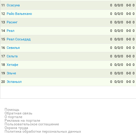
11
Осасуна
0
0/0/0
0-0
0
12
Райо Вальекано
0
0/0/0
0-0
0
13
Расинг
0
0/0/0
0-0
0
14
Реал
0
0/0/0
0-0
0
15
Реал Сосьедад
0
0/0/0
0-0
0
16
Севилья
0
0/0/0
0-0
0
17
Сельта
0
0/0/0
0-0
0
18
Хетафе
0
0/0/0
0-0
0
19
Эльче
0
0/0/0
0-0
0
20
Эспаньол
0
0/0/0
0-0
0
Помощь
Обратная связь
О портале
Реклама на портале
Пользовательское соглашение
Охрана труда
Политика обработки персональных данных