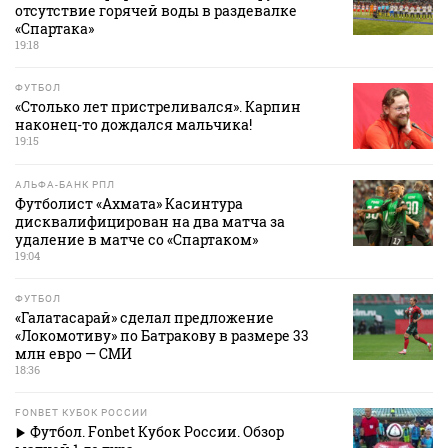
отсутствие горячей воды в раздевалке
«Спартака»
19:18
ФУТБОЛ
«Столько лет пристреливался». Карпин
наконец-то дождался мальчика!
19:15
АЛЬФА-БАНК РПЛ
Футболист «Ахмата» Касинтура
дисквалифицирован на два матча за
удаление в матче со «Спартаком»
19:04
ФУТБОЛ
«Галатасарай» сделал предложение
«Локомотиву» по Батракову в размере 33
млн евро — СМИ
18:36
FONBET КУБОК РОССИИ
Футбол. Fonbet Кубок России. Обзор