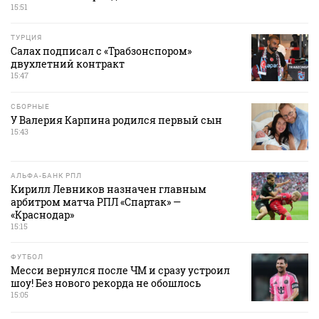
15:51
ТУРЦИЯ
Салах подписал с «Трабзонспором»
двухлетний контракт
15:47
СБОРНЫЕ
У Валерия Карпина родился первый сын
15:43
АЛЬФА-БАНК РПЛ
Кирилл Левников назначен главным
арбитром матча РПЛ «Спартак» —
«Краснодар»
15:15
ФУТБОЛ
Месси вернулся после ЧМ и сразу устроил
шоу! Без нового рекорда не обошлось
15:05