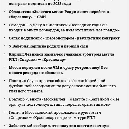
контракт подписан до 2033 года
Обладатель «Золотого мяча» Родри хочет перейти в
«Барселону» — СМИ
Самедов — о Даку в «Спартаке»: «Последние годы он
входит в элиту форвардов, за ним охотились все гранды»
Салах подписал с «Трабзонспором» двухлетний контракт
У Валерия Карпина родился первый сын
Кирилл Левников назначен главным арбитром матча
РПЛ «Спартак» — «Краснодар»
Месси вернулся после ЧМ и сразу устроил шоу! Без
нового рекорда не обошлось
Полиция Сеула провела обыск в офисах Корейской
футбольной ассоциации по делу о назначении бывшего
главного тренера
Вратарь «Зенита» Москвичев — о матче с «Балтикой»: «Не
зря чуть подтолкнул штангу перед вторым таймом»
Генич и Моссаковский прокомментируют матч
«Спартак» — «Краснодар» в третьем туре РПЛ
Заболотный сообщил, что получил шестимесячную