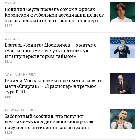
ФУТБОЛ
Полиция Сеула провела обыск в офисах
Корейской футбольной ассоциации по делу
о назначении бывшего главного тренера
14:55
ФУТБОЛ
Вратарь «Зенита» Москвичев — о матче с
«Балтикой»: «Не зря чуть подтолкнул
штангу перед вторым таймом»
14:46
АЛЬФА-БАНК РПЛ
Генич и Моссаковский прокомментируют
матч «Спартак» — «Краснодар» в третьем
туре РПЛ
14:18
АЛЬФА-БАНК РПЛ
Заболотный сообщил, что получил
шестимесячную дисквалификацию за
нарушение антидопинговых правил
14:01