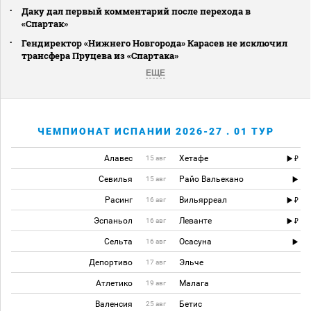
Даку дал первый комментарий после перехода в
«Спартак»
Гендиректор «Нижнего Новгорода» Карасев не исключил
трансфера Пруцева из «Спартака»
ЕЩЕ
ЧЕМПИОНАТ ИСПАНИИ 2026-27 . 01 ТУР
Алавес
Хетафе
15 авг
Севилья
Райо Вальекано
15 авг
Расинг
Вильярреал
16 авг
Эспаньол
Леванте
16 авг
Сельта
Осасуна
16 авг
Депортиво
Эльче
17 авг
Атлетико
Малага
19 авг
Валенсия
Бетис
25 авг