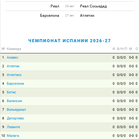
Реал
Реал Сосьедад
26 авг
Барселона
Атлетик
27 авг
ЧЕМПИОНАТ ИСПАНИИ 2026-27
№
Команда
И
В/Н/П
М
О
1
Алавес
0
0/0/0
0-0
0
2
Атлетик
0
0/0/0
0-0
0
3
Атлетико
0
0/0/0
0-0
0
4
Барселона
0
0/0/0
0-0
0
5
Бетис
0
0/0/0
0-0
0
6
Валенсия
0
0/0/0
0-0
0
7
Вильярреал
0
0/0/0
0-0
0
8
Депортиво
0
0/0/0
0-0
0
9
Леванте
0
0/0/0
0-0
0
10
Малага
0
0/0/0
0-0
0