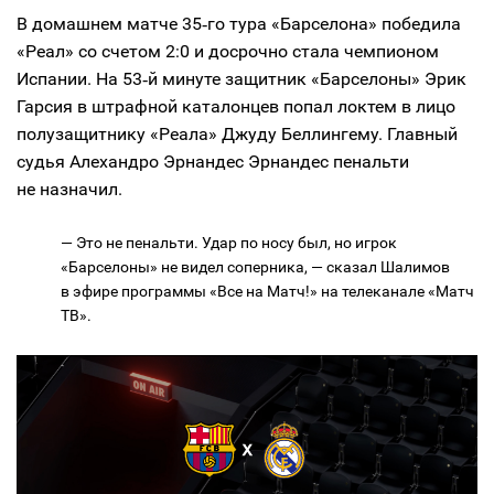
В домашнем матче 35‑го тура «Барселона» победила
«Реал» со счетом 2:0 и досрочно стала чемпионом
Испании. На 53‑й минуте защитник «Барселоны» Эрик
Гарсия в штрафной каталонцев попал локтем в лицо
полузащитнику «Реала» Джуду Беллингему. Главный
судья Алехандро Эрнандес Эрнандес пенальти
не назначил.
— Это не пенальти. Удар по носу был, но игрок
«Барселоны» не видел соперника, — сказал Шалимов
в эфире программы «Все на Матч!» на телеканале «Матч
ТВ».