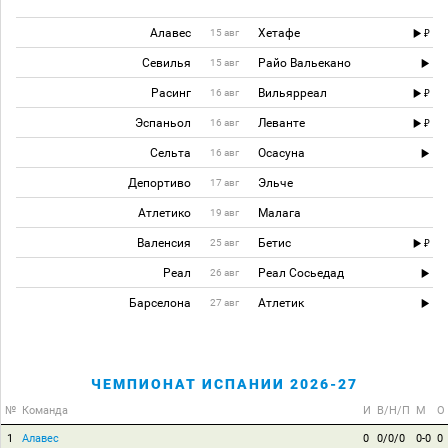
Алавес
Хетафе
15 авг
Севилья
Райо Вальекано
15 авг
Расинг
Вильярреал
16 авг
Эспаньол
Леванте
16 авг
Сельта
Осасуна
16 авг
Депортиво
Эльче
17 авг
Атлетико
Малага
19 авг
Валенсия
Бетис
25 авг
Реал
Реал Сосьедад
26 авг
Барселона
Атлетик
27 авг
ЧЕМПИОНАТ ИСПАНИИ 2026-27
№
Команда
И
В/Н/П
М
О
1
Алавес
0
0/0/0
0-0
0