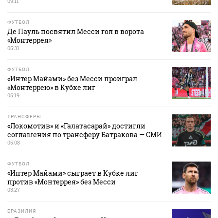
09:11
ФУТБОЛ
Де Пауль посвятил Месси гол в ворота
«Монтеррея»
05:31
ФУТБОЛ
«Интер Майами» без Месси проиграл
«Монтеррею» в Кубке лиг
05:19
ТРАНСФЕРЫ
«Локомотив» и «Галатасарай» достигли
соглашения по трансферу Батракова — СМИ
05:08
ФУТБОЛ
«Интер Майами» сыграет в Кубке лиг
против «Монтеррея» без Месси
03:27
БРАЗИЛИЯ