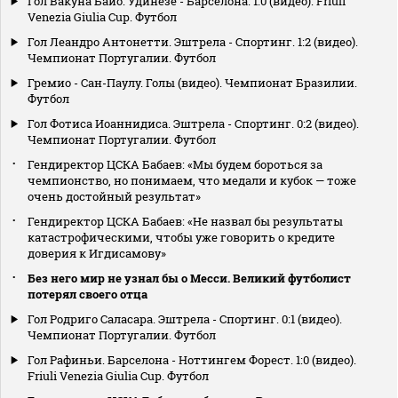
Гол Вакуна Байо. Удинезе - Барселона. 1:0 (видео). Friuli
Venezia Giulia Cup. Футбол
Гол Леандро Антонетти. Эштрела - Спортинг. 1:2 (видео).
Чемпионат Португалии. Футбол
Гремио - Сан-Паулу. Голы (видео). Чемпионат Бразилии.
Футбол
Гол Фотиса Иоаннидиса. Эштрела - Спортинг. 0:2 (видео).
Чемпионат Португалии. Футбол
Гендиректор ЦСКА Бабаев: «Мы будем бороться за
чемпионство, но понимаем, что медали и кубок — тоже
очень достойный результат»
Гендиректор ЦСКА Бабаев: «Не назвал бы результаты
катастрофическими, чтобы уже говорить о кредите
доверия к Игдисамову»
Без него мир не узнал бы о Месси. Великий футболист
потерял своего отца
Гол Родриго Саласара. Эштрела - Спортинг. 0:1 (видео).
Чемпионат Португалии. Футбол
Гол Рафиньи. Барселона - Ноттингем Форест. 1:0 (видео).
Friuli Venezia Giulia Cup. Футбол