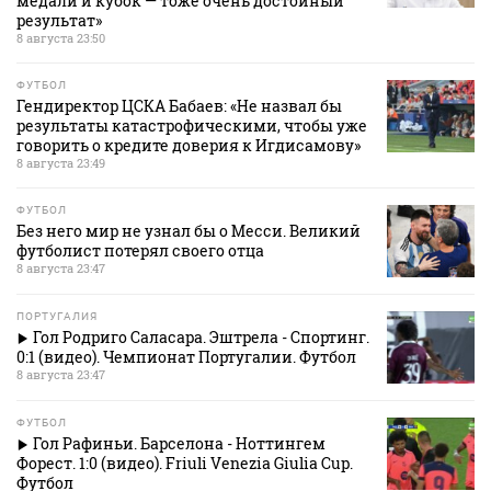
медали и кубок — тоже очень достойный
результат»
8 августа 23:50
ФУТБОЛ
Гендиректор ЦСКА Бабаев: «Не назвал бы
результаты катастрофическими, чтобы уже
говорить о кредите доверия к Игдисамову»
8 августа 23:49
ФУТБОЛ
Без него мир не узнал бы о Месси. Великий
футболист потерял своего отца
8 августа 23:47
ПОРТУГАЛИЯ
Гол Родриго Саласара. Эштрела - Спортинг.
0:1 (видео). Чемпионат Португалии. Футбол
8 августа 23:47
ФУТБОЛ
Гол Рафиньи. Барселона - Ноттингем
Форест. 1:0 (видео). Friuli Venezia Giulia Cup.
Футбол