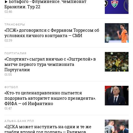
Ботафого - Флуминенсе. Чемпионат
Бразилии. Тур 22
02:46
ТРАНСФЕРЫ
«ПСЖ» договорился с Ферраном Торресом об
условиях личного контракта — СМИ
02:39
ПОРТУГАЛИЯ
«Спортинг» сыграл вничью с «Эштрелой» в
матче первого тура чемпионата
Португалии
01:55
ФУТБОЛ
«Кто‑то целенаправленно пытается
подорвать авторитет нашего президента».
ФИФА — об Инфантино
01:47
АЛЬФА-БАНК РПЛ
«ЦСКА может наступить на одни и те же
грабли второй год подряд» — Радимов