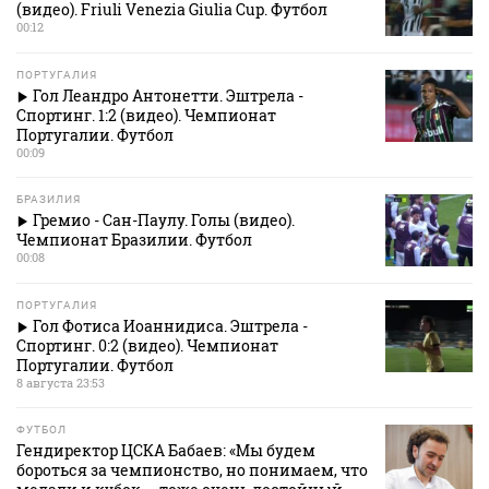
(видео). Friuli Venezia Giulia Cup. Футбол
00:12
ПОРТУГАЛИЯ
Гол Леандро Антонетти. Эштрела -
Спортинг. 1:2 (видео). Чемпионат
Португалии. Футбол
00:09
БРАЗИЛИЯ
Гремио - Сан-Паулу. Голы (видео).
Чемпионат Бразилии. Футбол
00:08
ПОРТУГАЛИЯ
Гол Фотиса Иоаннидиса. Эштрела -
Спортинг. 0:2 (видео). Чемпионат
Португалии. Футбол
8 августа 23:53
ФУТБОЛ
Гендиректор ЦСКА Бабаев: «Мы будем
бороться за чемпионство, но понимаем, что