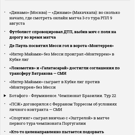
«Динамо» (Москва) — «Динамо» (Махачкала): во сколько
начало, где смотреть онлайн матча 3‑го тура РПЛ 9
августа
Футболист спровоцировал ДТП, выбив мяч с поля на
дорогу во время матча
Де Пауль посвятил Месси гол в ворота «Монтеррея»
«Интер Майами» без Месси проиграл «Монтеррею» в
Кубке лиг
«Локомотив» и «Галатасарай» достигли соглашения по
трансферу Батракова — СМИ
«Интер Майами» сыграет в Кубке лиг против
«Монтеррея» без Месси
Ботафого - Флуминенсе. Чемпионат Бразилии. Тур 22
«ПСЖ» договорился с Ферраном Торресом об условиях
личного контракта — СМИ
«Спортинг» сыграл вничью с «Эштрелой» в матче
первого тура чемпионата Португалии
«Кто‑то целенаправленно пытается подорвать