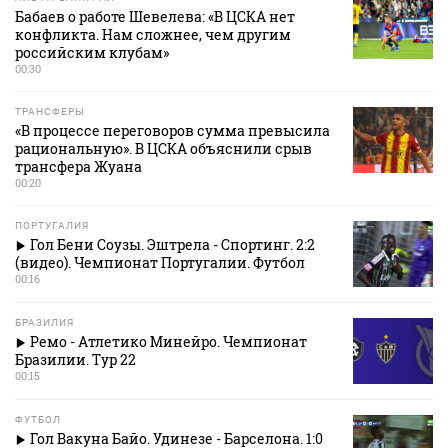
Бабаев о работе Шевелева: «В ЦСКА нет
конфликта. Нам сложнее, чем другим
российским клубам»
00:30
ТРАНСФЕРЫ
«В процессе переговоров сумма превысила
рациональную». В ЦСКА объяснили срыв
трансфера Жуана
00:20
ПОРТУГАЛИЯ
Гол Бени Соузы. Эштрела - Спортинг. 2:2
(видео). Чемпионат Португалии. Футбол
00:16
БРАЗИЛИЯ
Ремо - Атлетико Минейро. Чемпионат
Бразилии. Тур 22
00:15
ФУТБОЛ
Гол Вакуна Байо. Удинезе - Барселона. 1:0