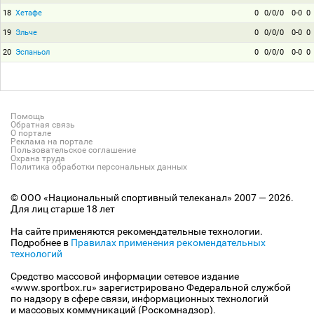
18
Хетафе
0
0/0/0
0-0
0
19
Эльче
0
0/0/0
0-0
0
20
Эспаньол
0
0/0/0
0-0
0
Помощь
Обратная связь
О портале
Реклама на портале
Пользовательское соглашение
Охрана труда
Политика обработки персональных данных
© ООО «Национальный спортивный телеканал» 2007 — 2026.
Для лиц старше 18 лет
На сайте применяются рекомендательные технологии.
Подробнее в
Правилах применения рекомендательных
технологий
Средство массовой информации сетевое издание
«www.sportbox.ru» зарегистрировано Федеральной службой
по надзору в сфере связи, информационных технологий
и массовых коммуникаций (Роскомнадзор).