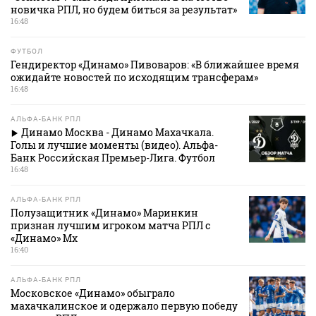
новичка РПЛ, но будем биться за результат»
16:48
ФУТБОЛ
Гендиректор «Динамо» Пивоваров: «В ближайшее время
ожидайте новостей по исходящим трансферам»
16:48
АЛЬФА-БАНК РПЛ
Динамо Москва - Динамо Махачкала.
Голы и лучшие моменты (видео). Альфа-
Банк Российская Премьер-Лига. Футбол
16:48
АЛЬФА-БАНК РПЛ
Полузащитник «Динамо» Маринкин
признан лучшим игроком матча РПЛ с
«Динамо» Мх
16:40
АЛЬФА-БАНК РПЛ
Московское «Динамо» обыграло
махачкалинское и одержало первую победу