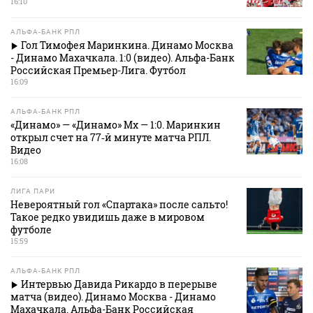
16:10
АЛЬФА-БАНК РПЛ
Гол Тимофея Маринкина. Динамо Москва
- Динамо Махачкала. 1:0 (видео). Альфа-Банк
Российская Премьер-Лига. Футбол
16:09
АЛЬФА-БАНК РПЛ
«Динамо» — «Динамо» Мх — 1:0. Маринкин
открыл счет на 77‑й минуте матча РПЛ.
Видео
16:08
ЛИГА ПАРИ
Невероятный гол «Спартака» после сальто!
Такое редко увидишь даже в мировом
футболе
15:59
АЛЬФА-БАНК РПЛ
Интервью Давида Рикардо в перерыве
матча (видео). Динамо Москва - Динамо
Махачкала. Альфа-Банк Российская