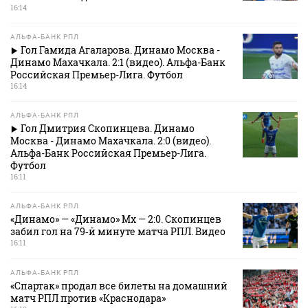
16:14
АЛЬФА-БАНК РПЛ
Гол Гамида Агаларова. Динамо Москва -
Динамо Махачкала. 2:1 (видео). Альфа-Банк
Российская Премьер-Лига. Футбол
16:14
АЛЬФА-БАНК РПЛ
Гол Дмитрия Скопинцева. Динамо
Москва - Динамо Махачкала. 2:0 (видео).
Альфа-Банк Российская Премьер-Лига.
Футбол
16:11
АЛЬФА-БАНК РПЛ
«Динамо» — «Динамо» Мх — 2:0. Скопинцев
забил гол на 79‑й минуте матча РПЛ. Видео
16:11
АЛЬФА-БАНК РПЛ
«Спартак» продал все билеты на домашний
матч РПЛ против «Краснодара»