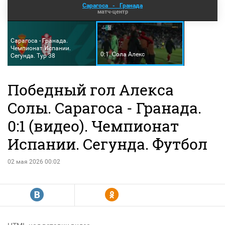
Сарагоса
-
Гранада
матч-центр
Сарагоса - Гранада.
Чемпионат Испании.
0:1. Сола Алекс
Сегунда. Тур 38
Победный гол Алекса
Солы. Сарагоса - Гранада.
0:1 (видео). Чемпионат
Испании. Сегунда. Футбол
02 мая 2026 00:02
R
Y