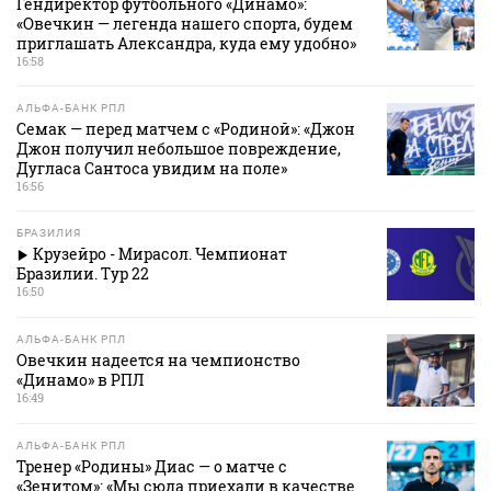
Гендиректор футбольного «Динамо»:
«Овечкин — легенда нашего спорта, будем
приглашать Александра, куда ему удобно»
16:58
АЛЬФА-БАНК РПЛ
Семак — перед матчем с «Родиной»: «Джон
Джон получил небольшое повреждение,
Дугласа Сантоса увидим на поле»
16:56
БРАЗИЛИЯ
Крузейро - Мирасол. Чемпионат
Бразилии. Тур 22
16:50
АЛЬФА-БАНК РПЛ
Овечкин надеется на чемпионство
«Динамо» в РПЛ
16:49
АЛЬФА-БАНК РПЛ
Тренер «Родины» Диас — о матче с
«Зенитом»: «Мы сюда приехали в качестве