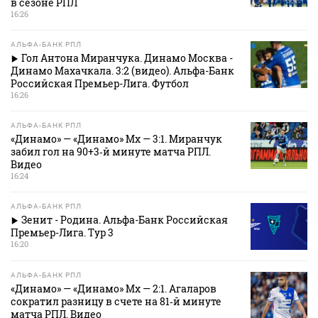
в сезоне РПЛ
16:26
АЛЬФА-БАНК РПЛ
Гол Антона Миранчука. Динамо Москва -
Динамо Махачкала. 3:2 (видео). Альфа-Банк
Российская Премьер-Лига. Футбол
16:26
АЛЬФА-БАНК РПЛ
«Динамо» — «Динамо» Мх — 3:1. Миранчук
забил гол на 90+3‑й минуте матча РПЛ.
Видео
16:24
АЛЬФА-БАНК РПЛ
Зенит - Родина. Альфа-Банк Российская
Премьер-Лига. Тур 3
16:20
АЛЬФА-БАНК РПЛ
«Динамо» — «Динамо» Мх — 2:1. Агаларов
сократил разницу в счете на 81‑й минуте
матча РПЛ. Видео