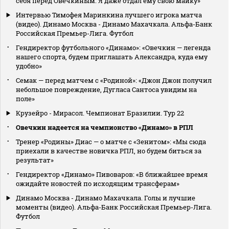
себя перед Овечкиным. Я даже отдал ему свою майку»
Интервью Тимофея Маринкина лучшего игрока матча
(видео). Динамо Москва - Динамо Махачкала. Альфа-Банк
Российская Премьер-Лига. Футбол
Гендиректор футбольного «Динамо»: «Овечкин — легенда
нашего спорта, будем приглашать Александра, куда ему
удобно»
Семак — перед матчем с «Родиной»: «Джон Джон получил
небольшое повреждение, Дугласа Сантоса увидим на
поле»
Крузейро - Мирасол. Чемпионат Бразилии. Тур 22
Овечкин надеется на чемпионство «Динамо» в РПЛ
Тренер «Родины» Диас — о матче с «Зенитом»: «Мы сюда
приехали в качестве новичка РПЛ, но будем биться за
результат»
Гендиректор «Динамо» Пивоваров: «В ближайшее время
ожидайте новостей по исходящим трансферам»
Динамо Москва - Динамо Махачкала. Голы и лучшие
моменты (видео). Альфа-Банк Российская Премьер-Лига.
Футбол