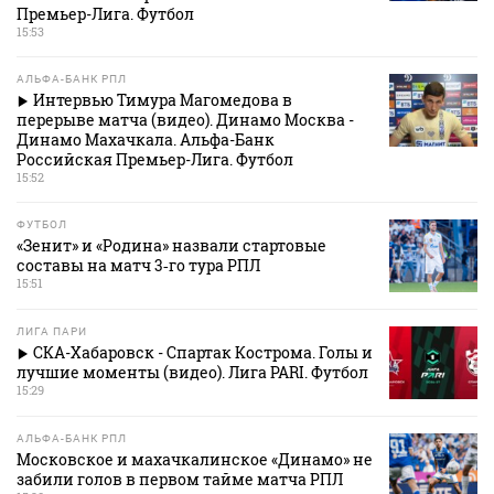
Премьер-Лига. Футбол
15:53
АЛЬФА-БАНК РПЛ
Интервью Тимура Магомедова в
перерыве матча (видео). Динамо Москва -
Динамо Махачкала. Альфа-Банк
Российская Премьер-Лига. Футбол
15:52
ФУТБОЛ
«Зенит» и «Родина» назвали стартовые
составы на матч 3‑го тура РПЛ
15:51
ЛИГА ПАРИ
СКА-Хабаровск - Спартак Кострома. Голы и
лучшие моменты (видео). Лига PARI. Футбол
15:29
АЛЬФА-БАНК РПЛ
Московское и махачкалинское «Динамо» не
забили голов в первом тайме матча РПЛ