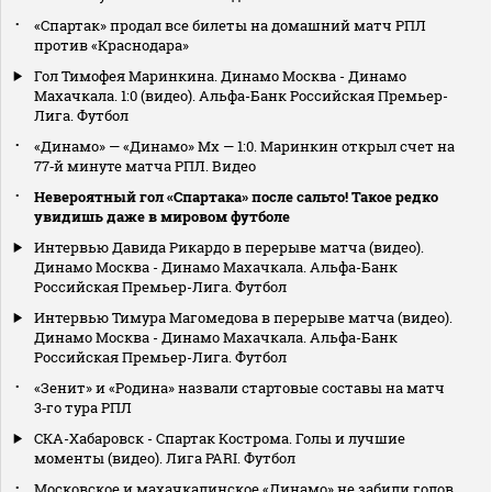
«Спартак» продал все билеты на домашний матч РПЛ
против «Краснодара»
Гол Тимофея Маринкина. Динамо Москва - Динамо
Махачкала. 1:0 (видео). Альфа-Банк Российская Премьер-
Лига. Футбол
«Динамо» — «Динамо» Мх — 1:0. Маринкин открыл счет на
77‑й минуте матча РПЛ. Видео
Невероятный гол «Спартака» после сальто! Такое редко
увидишь даже в мировом футболе
Интервью Давида Рикардо в перерыве матча (видео).
Динамо Москва - Динамо Махачкала. Альфа-Банк
Российская Премьер-Лига. Футбол
Интервью Тимура Магомедова в перерыве матча (видео).
Динамо Москва - Динамо Махачкала. Альфа-Банк
Российская Премьер-Лига. Футбол
«Зенит» и «Родина» назвали стартовые составы на матч
3‑го тура РПЛ
СКА-Хабаровск - Спартак Кострома. Голы и лучшие
моменты (видео). Лига PARI. Футбол
Московское и махачкалинское «Динамо» не забили голов