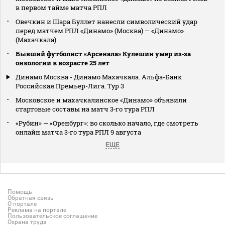
в первом тайме матча РПЛ
Овечкин и Шара Буллет нанесли символический удар
перед матчем РПЛ «Динамо» (Москва) — «Динамо»
(Махачкала)
Бывший футболист «Арсенала» Кулешин умер из‑за
онкологии в возрасте 25 лет
Динамо Москва - Динамо Махачкала. Альфа-Банк
Российская Премьер-Лига. Тур 3
Московское и махачкалинское «Динамо» объявили
стартовые составы на матч 3‑го тура РПЛ
«Рубин» — «Оренбург»: во сколько начало, где смотреть
онлайн матча 3‑го тура РПЛ 9 августа
ЕЩЕ
Помощь
Обратная связь
О портале
Реклама на портале
Пользовательское соглашение
Охрана труда