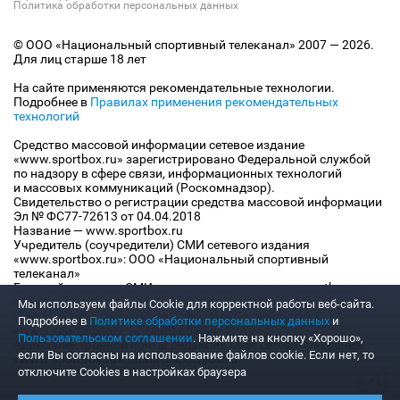
Политика обработки персональных данных
© ООО «Национальный спортивный телеканал» 2007 — 2026.
Для лиц старше 18 лет
На сайте применяются рекомендательные технологии.
Подробнее в
Правилах применения рекомендательных
технологий
Средство массовой информации сетевое издание
«www.sportbox.ru» зарегистрировано Федеральной службой
по надзору в сфере связи, информационных технологий
и массовых коммуникаций (Роскомнадзор).
Свидетельство о регистрации средства массовой информации
Эл № ФС77-72613 от 04.04.2018
Название — www.sportbox.ru
Учредитель (соучредители) СМИ сетевого издания
«www.sportbox.ru»: ООО «Национальный спортивный
телеканал»
Главный редактор СМИ сетевого издания «www.sportbox.ru»:
Конов В.А.
Мы используем файлы Сookie для корректной работы веб-сайта.
Номер телефона редакции СМИ сетевого издания
Подробнее в
Политике обработки персональных данных
и
«www.sportbox.ru»: +7 (495) 653 8419
Пользовательском соглашении
. Нажмите на кнопку «Хорошо»,
Адрес электронной почты редакции СМИ сетевого издания
если Вы согласны на использование файлов cookie. Если нет, то
«www.sportbox.ru»: editor@sportbox.ru
отключите Cookies в настройках браузера