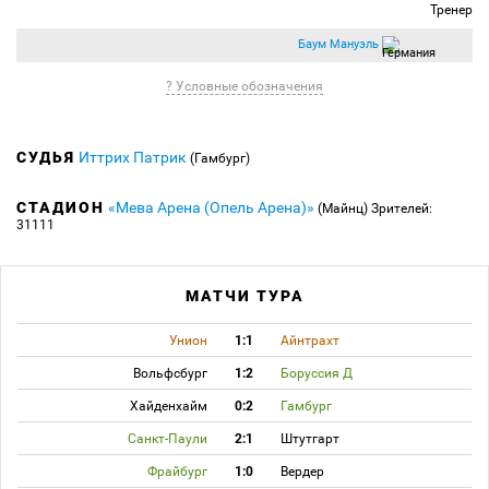
Тренер
Баум Мануэль
? Условные обозначения
СУДЬЯ
Иттрих Патрик
(Гамбург)
СТАДИОН
«Мева Арена (Опель Арена)»
(Майнц)
Зрителей:
31111
МАТЧИ ТУРА
Унион
1:1
Айнтрахт
Вольфсбург
1:2
Боруссия Д
Хайденхайм
0:2
Гамбург
Санкт-Паули
2:1
Штутгарт
Фрайбург
1:0
Вердер