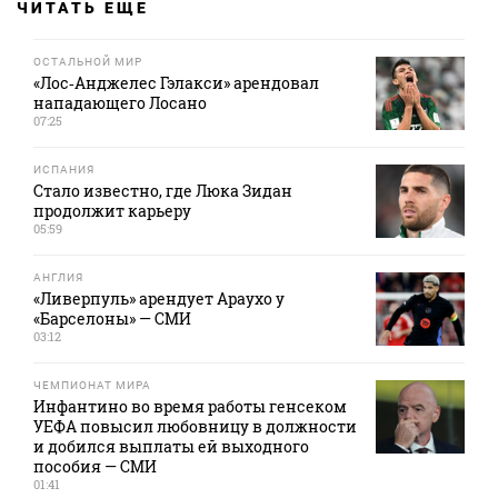
ЧИТАТЬ ЕЩЕ
ОСТАЛЬНОЙ МИР
«Лос‑Анджелес Гэлакси» арендовал
нападающего Лосано
07:25
ИСПАНИЯ
Стало известно, где Люка Зидан
продолжит карьеру
05:59
АНГЛИЯ
«Ливерпуль» арендует Араухо у
«Барселоны» — СМИ
03:12
ЧЕМПИОНАТ МИРА
Инфантино во время работы генсеком
УЕФА повысил любовницу в должности
и добился выплаты ей выходного
пособия — СМИ
01:41