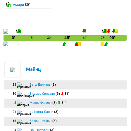
Амири
80′
0′
45′
90′
15′
30′
60′
75′
Майнц
33
Батц Даниэль
(В)
30
Видмер Сильван
(З)
81′
2
Мвене Филипп
(З)
81′
21
да Коста Данни
(З)
16
Белль Штефан
(З)
4
Пош Штефан
(З)