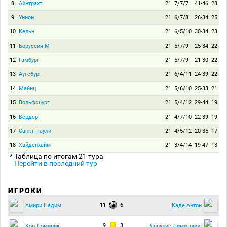
8
Айнтрахт
21
7/7/7
41-46
28
9
Унион
21
6/7/8
26-34
25
10
Кельн
21
6/5/10
30-34
23
11
Боруссия М
21
5/7/9
25-34
22
12
Гамбург
21
5/7/9
21-30
22
13
Аугсбург
21
6/4/11
24-39
22
14
Майнц
21
5/6/10
25-33
21
15
Вольфсбург
21
5/4/12
29-44
19
16
Вердер
21
4/7/10
22-39
19
17
Санкт-Паули
21
4/5/12
20-35
17
18
Хайденхайм
21
3/4/14
19-47
13
* Таблица по итогам 21 тура
Перейти в последний тур
ИГРОКИ
11
6
Амири Надим
Каде Антон
9
8
Кор Доминик
Яннулис Димитриос