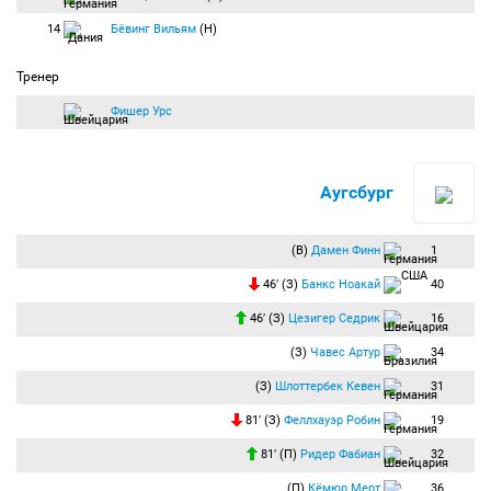
14
Бёвинг Вильям
(Н)
Тренер
Фишер Урс
Аугсбург
(В)
Дамен Финн
1
46′ (З)
Банкс Ноакай
40
46′ (З)
Цезигер Седрик
16
(З)
Чавес Артур
34
(З)
Шлоттербек Кевен
31
81′ (З)
Феллхауэр Робин
19
81′ (П)
Ридер Фабиан
32
(П)
Кёмюр Мерт
36