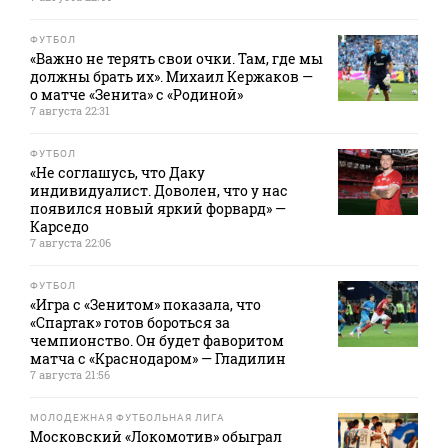
ФУТБОЛ
«Важно не терять свои очки. Там, где мы
должны брать их». Михаил Кержаков —
о матче «Зенита» с «Родиной»
7 августа 22:31
ФУТБОЛ
«Не соглашусь, что Даку
индивидуалист. Доволен, что у нас
появился новый яркий форвард» —
Карседо
7 августа 22:06
ФУТБОЛ
«Игра с «Зенитом» показала, что
«Спартак» готов бороться за
чемпионство. Он будет фаворитом
матча с «Краснодаром» — Гладилин
7 августа 21:56
МОЛОДЕЖНАЯ ФУТБОЛЬНАЯ ЛИГА
Московский «Локомотив» обыграл