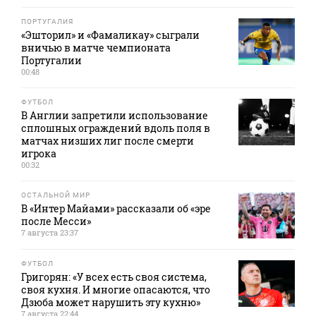
ПОРТУГАЛИЯ
«Эшторил» и «Фамаликау» сыграли
вничью в матче чемпионата
Португалии
00:48
ФУТБОЛ
В Англии запретили использование
сплошных ограждений вдоль поля в
матчах низших лиг после смерти
игрока
00:32
ОСТАЛЬНОЙ МИР
В «Интер Майами» рассказали об «эре
после Месси»
7 августа 23:37
ФУТБОЛ
Григорян: «У всех есть своя система,
своя кухня. И многие опасаются, что
Дзюба может нарушить эту кухню»
7 августа 22:44