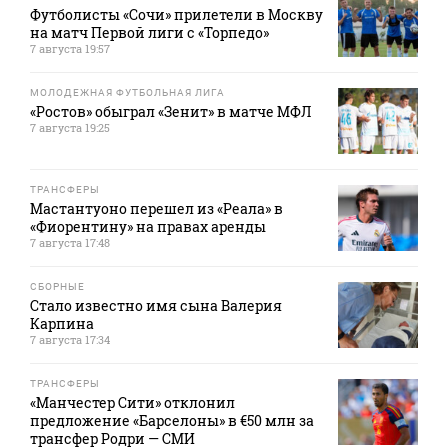
Футболисты «Сочи» прилетели в Москву
на матч Первой лиги с «Торпедо»
7 августа 19:57
МОЛОДЕЖНАЯ ФУТБОЛЬНАЯ ЛИГА
«Ростов» обыграл «Зенит» в матче МФЛ
7 августа 19:25
ТРАНСФЕРЫ
Мастантуоно перешел из «Реала» в
«Фиорентину» на правах аренды
7 августа 17:48
СБОРНЫЕ
Стало известно имя сына Валерия
Карпина
7 августа 17:34
ТРАНСФЕРЫ
«Манчестер Сити» отклонил
предложение «Барселоны» в €50 млн за
трансфер Родри — СМИ