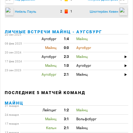
2
1
Небель Пауль
Шлоттербек Кевен
ЛИЧНЫЕ ВСТРЕЧИ МАЙНЦ - АУГСБУРГ
20 сен 2025
Аугсбург
1:4
Майнц
08 фев 2025
Майнц
0:0
Аугсбург
20 сен 2024
Аугсбург
2:3
Майнц
17 фев 2024
Майнц
1:0
Аугсбург
23 сен 2023
Аугсбург
2:1
Майнц
ПОСЛЕДНИЕ 5 МАТЧЕЙ КОМАНД
МАЙНЦ
31 января
Лейпциг
1:2
Майнц
24 января
Майнц
3:1
Вольфсбург
17 января
Кельн
2:1
Майнц
13 января