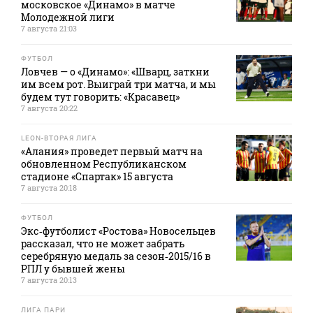
московское «Динамо» в матче
Молодежной лиги
7 августа 21:03
ФУТБОЛ
Ловчев — о «Динамо»: «Шварц, заткни
им всем рот. Выиграй три матча, и мы
будем тут говорить: «Красавец»
7 августа 20:22
LEON-ВТОРАЯ ЛИГА
«Алания» проведет первый матч на
обновленном Республиканском
стадионе «Спартак» 15 августа
7 августа 20:18
ФУТБОЛ
Экс‑футболист «Ростова» Новосельцев
рассказал, что не может забрать
серебряную медаль за сезон‑2015/16 в
РПЛ у бывшей жены
7 августа 20:13
ЛИГА ПАРИ