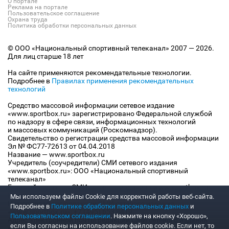
О портале
Реклама на портале
Пользовательское соглашение
Охрана труда
Политика обработки персональных данных
© ООО «Национальный спортивный телеканал» 2007 — 2026.
Для лиц старше 18 лет
На сайте применяются рекомендательные технологии.
Подробнее в
Правилах применения рекомендательных
технологий
Средство массовой информации сетевое издание
«www.sportbox.ru» зарегистрировано Федеральной службой
по надзору в сфере связи, информационных технологий
и массовых коммуникаций (Роскомнадзор).
Свидетельство о регистрации средства массовой информации
Эл № ФС77-72613 от 04.04.2018
Название — www.sportbox.ru
Учредитель (соучредители) СМИ сетевого издания
«www.sportbox.ru»: ООО «Национальный спортивный
телеканал»
Главный редактор СМИ сетевого издания «www.sportbox.ru»:
Конов В.А.
Мы используем файлы Сookie для корректной работы веб-сайта.
Номер телефона редакции СМИ сетевого издания
Подробнее в
Политике обработки персональных данных
и
«www.sportbox.ru»: +7 (495) 653 8419
Пользовательском соглашении
. Нажмите на кнопку «Хорошо»,
Адрес электронной почты редакции СМИ сетевого издания
если Вы согласны на использование файлов cookie. Если нет, то
«www.sportbox.ru»: editor@sportbox.ru