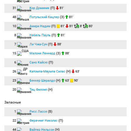
31
Кор Доминик
(П)
81′
48
Потульский Кацпер
(З)
81′
10
Амири Надим
(П)
81′
81′
8′
80′
8
Небель Пауль
(П)
81′
7
Ли Чжа-Сун
(П)
88′
15
Малони Леннард
(З)
88′
6
Сано Кайсю
(П)
26
Катомпа-Мвумпа Силас
(Н)
63′
23
Беккер Шералдо
(Н)
63′
90′
20
Тиц Филлип
(Н)
Запасные
1
Рисс Лассе
(В)
22
Ферачниг Николас
(П)
44
Вайпер Нельсон
(Н)