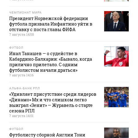
ЧЕМПИОНАТ МИРА
Президент Норвежской федерации
футбола призвала Инфантино уйти в
отставку с поста главы ФИФА
7 августа 14:58
ФУТБОЛ
Инал Танашев — о судействе в
Кабардино‑Балкарии: «Бывало, когда
прилично прилетало. С одним
футболистом начали драться»
7 августа 14:16
АЛЬФА-БАНК РПЛ
«Удивляет присутствие среди лидеров
«Динамо» Мх и что слишком легко
выиграл «Зенит» — Журавель о старте
сезона РПЛ
7 августа 14:01
ФУТБОЛ
Футболисту сборной Англии Тони