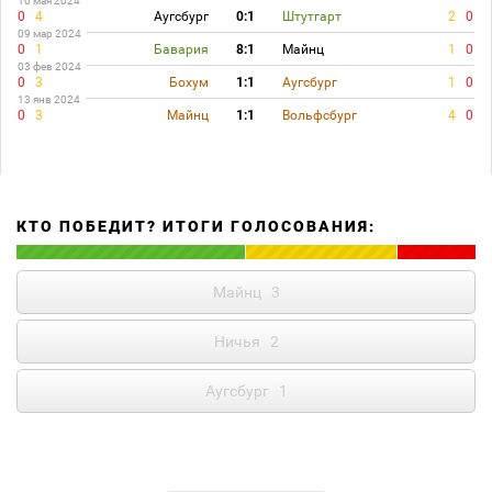
10 мая 2024
0
4
Аугсбург
0:1
Штутгарт
2
0
09 мар 2024
0
1
Бавария
8:1
Майнц
1
0
03 фев 2024
0
3
Бохум
1:1
Аугсбург
1
0
13 янв 2024
0
3
Майнц
1:1
Вольфсбург
4
0
КТО ПОБЕДИТ? ИТОГИ ГОЛОСОВАНИЯ:
Майнц
3
Ничья
2
Аугсбург
1