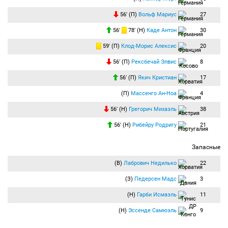
56′ (П)
Вольф Мариус
27
56′
78′ (Н)
Каде Антон
30
59′ (П)
Клод-Морис Алексис
20
56′ (П)
Рексбечай Элвис
8
56′ (П)
Якич Кристиан
17
(П)
Массенго Ан-Ноа
4
56′ (Н)
Грегорич Михаэль
38
56′ (Н)
Рибейру Родригу
21
Запасные
(В)
Лабрович Недилько
22
(З)
Педерсен Мадс
3
(Н)
Гарби Исмаэль
11
(Н)
Эссенде Самюэль
9