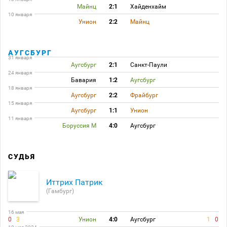
Майнц
2:1
Хайденхайм
10 января
Унион
2:2
Майнц
АУГСБУРГ
31 января
Аугсбург
2:1
Санкт-Паули
24 января
Бавария
1:2
Аугсбург
18 января
Аугсбург
2:2
Фрайбург
15 января
Аугсбург
1:1
Унион
11 января
Боруссия М
4:0
Аугсбург
СУДЬЯ
Иттрих Патрик
(Гамбург)
16 мая
0
3
Унион
4:0
Аугсбург
1
0