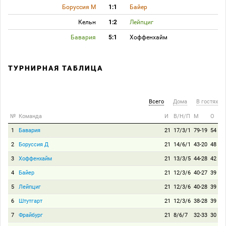
Боруссия М
1:1
Байер
Кельн
1:2
Лейпциг
Бавария
5:1
Хоффенхайм
ТУРНИРНАЯ ТАБЛИЦА
Всего
Дома
В гостях
№
Команда
И
В/Н/П
М
О
1
Бавария
21
17/3/1
79-19
54
2
Боруссия Д
21
14/6/1
43-20
48
3
Хоффенхайм
21
13/3/5
44-28
42
4
Байер
21
12/3/6
40-27
39
5
Лейпциг
21
12/3/6
40-28
39
6
Штутгарт
21
12/3/6
38-28
39
7
Фрайбург
21
8/6/7
32-33
30