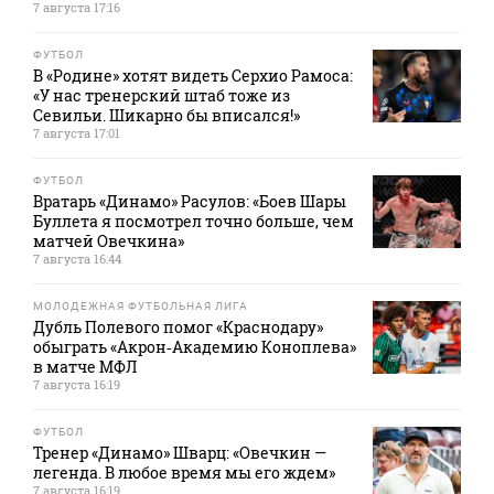
7 августа 17:16
ФУТБОЛ
В «Родине» хотят видеть Серхио Рамоса:
«У нас тренерский штаб тоже из
Севильи. Шикарно бы вписался!»
7 августа 17:01
ФУТБОЛ
Вратарь «Динамо» Расулов: «Боев Шары
Буллета я посмотрел точно больше, чем
матчей Овечкина»
7 августа 16:44
МОЛОДЕЖНАЯ ФУТБОЛЬНАЯ ЛИГА
Дубль Полевого помог «Краснодару»
обыграть «Акрон‑Академию Коноплева»
в матче МФЛ
7 августа 16:19
ФУТБОЛ
Тренер «Динамо» Шварц: «Овечкин —
легенда. В любое время мы его ждем»
7 августа 16:19