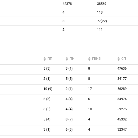
42378
38569
4
118
3
77(22)
2
111
ПП
ПН
ГВНЗ
СП
5 (3)
3 (1)
8
47636
2 (1)
5 (5)
8
34177
10 (9)
2 (1)
17
56289
6 (3)
4 (4)
6
34974
6 (5)
4 (4)
10
59275
5 (4)
8 (7)
4
45332
3 (1)
6 (3)
4
32347