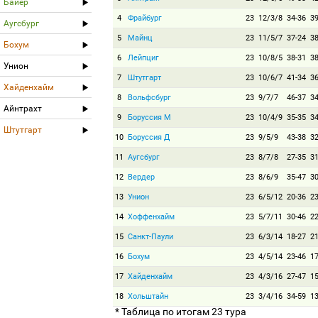
Байер
4
Фрайбург
23
12/3/8
34-36
3
Аугсбург
5
Майнц
23
11/5/7
37-24
3
Бохум
6
Лейпциг
23
10/8/5
38-31
3
Унион
7
Штутгарт
23
10/6/7
41-34
3
Хайденхайм
8
Вольфсбург
23
9/7/7
46-37
3
Айнтрахт
9
Боруссия М
23
10/4/9
35-35
3
Штутгарт
10
Боруссия Д
23
9/5/9
43-38
3
11
Аугсбург
23
8/7/8
27-35
3
12
Вердер
23
8/6/9
35-47
3
13
Унион
23
6/5/12
20-36
2
14
Хоффенхайм
23
5/7/11
30-46
2
15
Санкт-Паули
23
6/3/14
18-27
2
16
Бохум
23
4/5/14
23-46
1
17
Хайденхайм
23
4/3/16
27-47
1
18
Хольштайн
23
3/4/16
34-59
1
* Таблица по итогам 23 тура