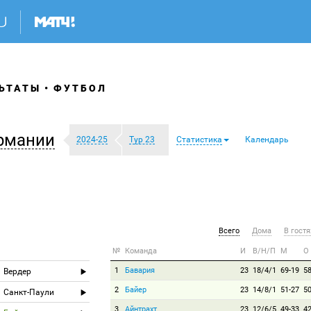
ЬТАТЫ
ФУТБОЛ
рмании
2024-25
Тур 23
Статистика
Календарь
Всего
Дома
В гостя
№
Команда
И
В/Н/П
М
О
1
Бавария
23
18/4/1
69-19
5
Вердер
2
Байер
23
14/8/1
51-27
5
Санкт-Паули
3
Айнтрахт
23
12/6/5
49-33
4