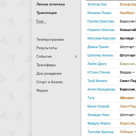
Легкая атлетика
Эстигор Лео
Вольфсбу
Трансляции
Инкапье Пьеро
Фрайбург
Еще...
Гюнтер Кристиан
Боруссия
Гешвилл Максим
Хольшта
Матсима Крислен
Аугсбург
Телепрограмма
Джака Гранит
Штутгарт
Результаты
Штиллер Ангело
Штутгар
События
Лейте Диогу
Боруссия
Трансферы
Н'Соки Стенли
Вердер
—
Дни рождения
Трой Филипп
Санкт-Па
Спорт и бизнес
Антон Вальдемар
Боруссия
Форум
Тута
Айнтрахт
Банкс Ноакай
Санкт-Па
Эльведи Нико
Штутгарт
Фридль Марко
Боруссия
Тапсоба Эдмонд
Лейпциг