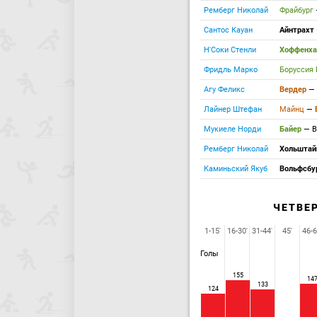
Ремберг Николай
Фрайбург
Сантос Кауан
Айнтрахт
Н'Соки Стенли
Хоффенх
Фридль Марко
Боруссия
Агу Феликс
Вердер
—
Лайнер Штефан
Майнц
—
Мукиеле Норди
Байер
—
В
Ремберг Николай
Хольшта
Каминьский Якуб
Вольфсбу
ЧЕТВЕ
1-15'
16-30'
31-44'
45'
46-6
Голы
155
14
133
124