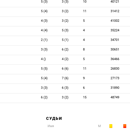
5 (3)
3 (3)
10
40121
5 (4)
3 (2)
11
31412
4 (3)
3 (2)
5
41002
4 (4)
5 (3)
4
35224
2 (1)
5 (1)
4
34701
3 (3)
6 (2)
8
30651
4 ()
4 (2)
5
36466
5 (5)
6 (6)
11
26830
5 (4)
7 (6)
9
27173
3 (3)
6 (3)
6
31890
6 (2)
3 (2)
15
48749
СУДЬИ
Имя
М