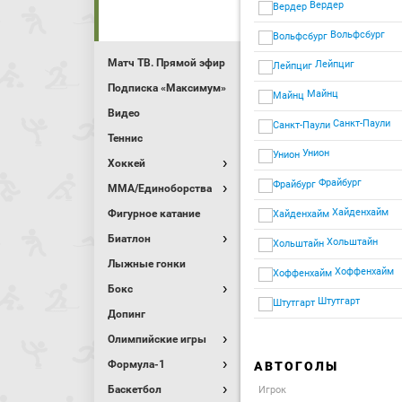
Вердер
Вольфсбург
Матч ТВ. Прямой эфир
Лейпциг
Подписка «Максимум»
Майнц
Видео
Санкт-Паули
Теннис
Унион
Хоккей
Фрайбург
MMA/Единоборства
Хайденхайм
Фигурное катание
Биатлон
Хольштайн
Лыжные гонки
Хоффенхайм
Бокс
Штутгарт
Допинг
Олимпийские игры
Формула-1
АВТОГОЛЫ
Баскетбол
Игрок