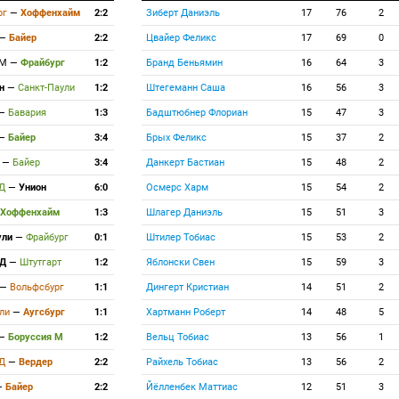
рг
—
Хоффенхайм
2:2
Зиберт Даниэль
17
76
2
—
Байер
2:2
Цвайер Феликс
17
69
0
 М
—
Фрайбург
1:2
Бранд Беньямин
16
64
3
йн
—
Санкт-Паули
1:2
Штегеманн Саша
16
56
3
—
Бавария
1:3
Бадштюбнер Флориан
15
47
3
—
Байер
3:4
Брых Феликс
15
37
2
т
—
Байер
3:4
Данкерт Бастиан
15
48
2
 Д
—
Унион
6:0
Осмерс Харм
15
54
2
Хоффенхайм
1:3
Шлагер Даниэль
15
51
3
ули
—
Фрайбург
0:1
Штилер Тобиас
15
53
2
 Д
—
Штутгарт
1:2
Яблонски Свен
15
59
3
—
Вольфсбург
1:1
Дингерт Кристиан
14
51
2
ули
—
Аугсбург
1:1
Хартманн Роберт
14
48
5
—
Боруссия М
1:2
Вельц Тобиас
13
56
1
 Д
—
Вердер
2:2
Райхель Тобиас
13
56
2
—
Байер
2:2
Йёлленбек Маттиас
12
51
3