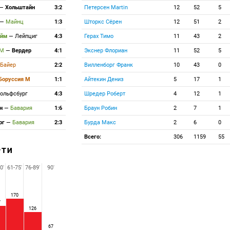
—
Хольштайн
3:2
Петерсен Martin
12
52
5
—
Майнц
1:3
Шторкс Сёрен
12
51
2
айм
—
Лейпциг
4:3
Герах Тимо
11
43
2
 М
—
Вердер
4:1
Экснер Флориан
11
52
5
Байер
2:2
Вилленборг Франк
10
43
0
Боруссия М
1:1
Айтекин Дениз
5
17
1
ольфсбург
4:3
Шредер Роберт
4
12
1
йн
—
Бавария
1:6
Браун Робин
2
7
1
рг
—
Бавария
2:3
Бурда Макс
2
6
0
Всего:
306
1159
55
РТИ
0'
61-75'
76-89'
90'
170
7
126
67