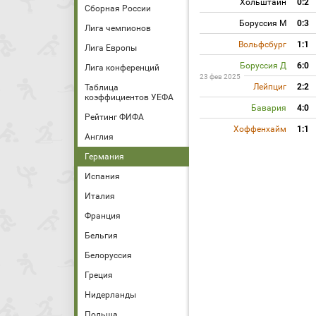
Хольштайн
0:2
Сборная России
Боруссия М
0:3
Лига чемпионов
Вольфсбург
1:1
Лига Европы
Боруссия Д
6:0
Лига конференций
23 фев 2025
Лейпциг
2:2
Таблица
коэффициентов УЕФА
Бавария
4:0
Рейтинг ФИФА
Хоффенхайм
1:1
Англия
Германия
Испания
Италия
Франция
Бельгия
Белоруссия
Греция
Нидерланды
Польша