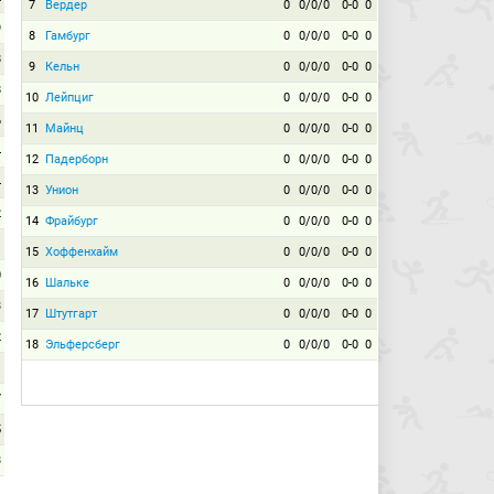
7
Вердер
0
0/0/0
0-0
0
9
8
Гамбург
0
0/0/0
0-0
0
8
9
Кельн
0
0/0/0
0-0
0
8
10
Лейпциг
0
0/0/0
0-0
0
6
11
Майнц
0
0/0/0
0-0
0
4
12
Падерборн
0
0/0/0
0-0
0
4
13
Унион
0
0/0/0
0-0
0
2
14
Фрайбург
0
0/0/0
0-0
0
1
15
Хоффенхайм
0
0/0/0
0-0
0
0
16
Шальке
0
0/0/0
0-0
0
3
17
Штутгарт
0
0/0/0
0-0
0
2
18
Эльферсберг
0
0/0/0
0-0
0
1
7
5
3