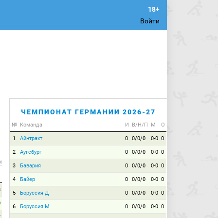
Войти
ЧЕМПИОНАТ ГЕРМАНИИ 2026-27
№
Команда
И
В/Н/П
М
О
1
Айнтрахт
0
0/0/0
0-0
0
2
Аугсбург
0
0/0/0
0-0
0
х
3
Бавария
0
0/0/0
0-0
0
4
Байер
0
0/0/0
0-0
0
8
5
Боруссия Д
0
0/0/0
0-0
0
0
6
Боруссия М
0
0/0/0
0-0
0
2