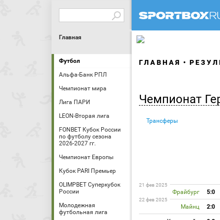
Главная
Футбол
ГЛАВНАЯ
РЕЗУЛ
Альфа-Банк РПЛ
Чемпионат мира
Чемпионат Ге
Лига ПАРИ
LEON-Вторая лига
Трансферы
FONBET Кубок России
по футболу сезона
2026-2027 гг.
Чемпионат Европы
Кубок PARI Премьер
OLIMPBET Суперкубок
21 фев 2025
России
Фрайбург
5:0
22 фев 2025
Молодежная
Майнц
2:0
футбольная лига