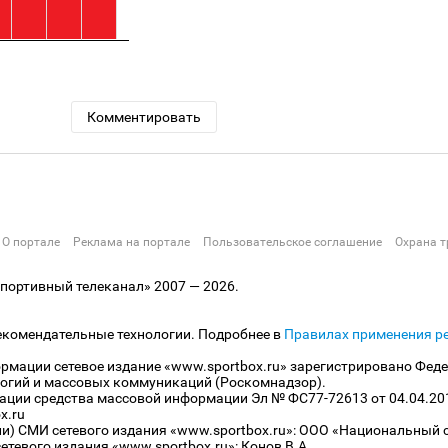
Комментировать
О портале
Реклама на портале
Пользовательское соглашение
Охрана т
ортивный телеканал» 2007 — 2026.
екомендательные технологии. Подробнее в
Правилах применения р
рмации сетевое издание «www.sportbox.ru» зарегистрировано Феде
огий и массовых коммуникаций (Роскомнадзор).
рации средства массовой информации Эл № ФС77-72613 от 04.04.20
x.ru
ли) СМИ сетевого издания «www.sportbox.ru»: ООО «Национальный 
тевого издания «www.sportbox.ru»: Конов В.А.