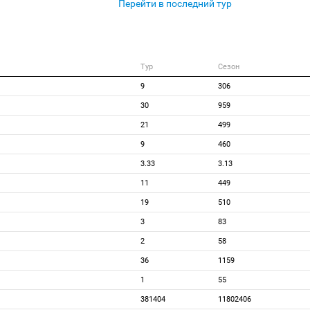
Перейти в последний тур
Тур
Сезон
9
306
30
959
21
499
9
460
3.33
3.13
11
449
19
510
3
83
2
58
36
1159
1
55
381404
11802406