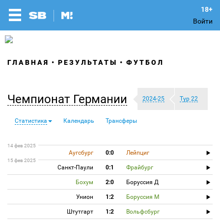
Войти
ГЛАВНАЯ
РЕЗУЛЬТАТЫ
ФУТБОЛ
Чемпионат Германии
2024-25
Тур 22
Статистика
Календарь
Трансферы
14 фев 2025
Аугсбург
0:0
Лейпциг
15 фев 2025
Санкт-Паули
0:1
Фрайбург
Бохум
2:0
Боруссия Д
Унион
1:2
Боруссия М
Штутгарт
1:2
Вольфсбург