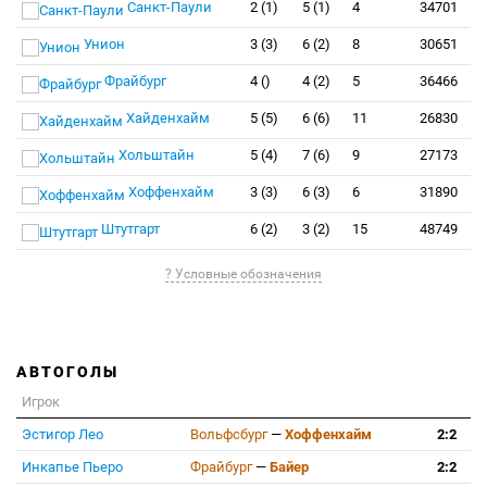
Санкт-Паули
2 (1)
5 (1)
4
34701
Унион
3 (3)
6 (2)
8
30651
Фрайбург
4 ()
4 (2)
5
36466
Хайденхайм
5 (5)
6 (6)
11
26830
Хольштайн
5 (4)
7 (6)
9
27173
Хоффенхайм
3 (3)
6 (3)
6
31890
Штутгарт
6 (2)
3 (2)
15
48749
? Условные обозначения
АВТОГОЛЫ
Игрок
Эстигор Лео
Вольфсбург
—
Хоффенхайм
2:2
Инкапье Пьеро
Фрайбург
—
Байер
2:2