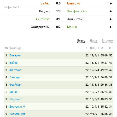
Байер
0:0
Бавария
T
16 фев 2025
Вердер
1:3
Хоффенхайм
Айнтрахт
3:1
Хольштайн
Хайденхайм
0:2
Майнц
Всего
Дома
В гостях
№
Команда
И
В/Н/П
М
О
1
Бавария
22
17/4/1
65-19
55
2
Байер
22
13/8/1
49-27
47
3
Айнтрахт
22
12/6/4
49-29
42
4
Лейпциг
22
10/7/5
36-29
37
5
Фрайбург
22
11/3/8
29-36
36
6
Майнц
22
10/5/7
35-24
35
7
Штутгарт
22
10/5/7
40-33
35
8
Боруссия М
22
10/4/8
35-32
34
9
Вольфсбург
22
9/6/7
45-36
33