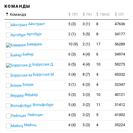
КОМАНДЫ
Команда
ПП
ПН
ГВНЗ
СП
Айнтрахт
5 (3)
3 (1)
8
47636
Аугсбург
2 (1)
5 (5)
8
34177
Бавария
10 (9)
2 (1)
17
56289
Байер
6 (3)
4 (4)
6
34974
Боруссия Д
6 (5)
4 (4)
10
59275
Боруссия М
5 (4)
8 (7)
4
45332
Бохум
3 (1)
6 (3)
4
32347
Вердер
5 (3)
3 (3)
10
40121
Вольфсбург
5 (4)
3 (2)
11
31412
Лейпциг
4 (3)
3 (2)
5
41002
Майнц
4 (4)
5 (3)
4
35224