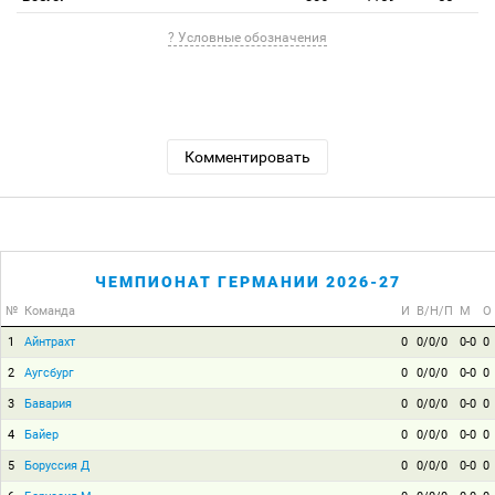
? Условные обозначения
Комментировать
ЧЕМПИОНАТ ГЕРМАНИИ 2026-27
№
Команда
И
В/Н/П
М
О
1
Айнтрахт
0
0/0/0
0-0
0
2
Аугсбург
0
0/0/0
0-0
0
3
Бавария
0
0/0/0
0-0
0
4
Байер
0
0/0/0
0-0
0
5
Боруссия Д
0
0/0/0
0-0
0