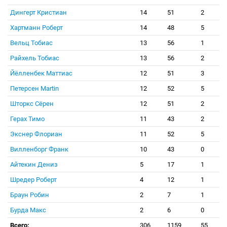
Дингерт Кристиан
14
51
2
Хартманн Роберт
14
48
5
Вельц Тобиас
13
56
1
Райхель Тобиас
13
56
2
Йёлленбек Маттиас
12
51
3
Петерсен Martin
12
52
5
Шторкс Сёрен
12
51
2
Герах Тимо
11
43
2
Экснер Флориан
11
52
5
Вилленборг Франк
10
43
0
Айтекин Дениз
5
17
1
Шредер Роберт
4
12
1
Браун Робин
2
7
1
Бурда Макс
2
6
0
Всего:
306
1159
55