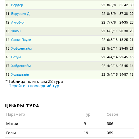
10
Вердер
22
8/6/8
35-42
30
11
Боруссия Д
22
8/5/9
37-38
29
12
Аугсбург
22
7/7/8
24-35
28
13
Унион
22
6/5/11
20-30
23
14
Санкт-Паули
22
6/3/13
18-25
21
15
Хоффенхайм
22
5/6/11
29-45
21
16
Бохум
22
4/4/14
22-45
16
17
Хайденхайм
22
4/2/16
25-45
14
18
Хольштайн
22
3/4/15
34-57
13
* Таблица по итогам 22 тура
Перейти в последний тур
ЦИФРЫ ТУРА
Параметр
Тур
Сезон
Матчи
9
306
Голы
19
959