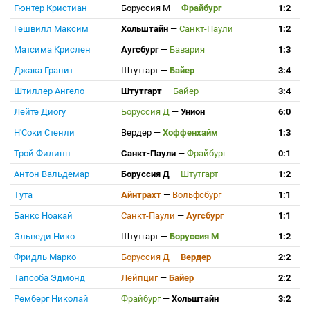
Гюнтер Кристиан
Боруссия М
—
Фрайбург
1:2
Гешвилл Максим
Хольштайн
—
Санкт-Паули
1:2
Матсима Крислен
Аугсбург
—
Бавария
1:3
Джака Гранит
Штутгарт
—
Байер
3:4
Штиллер Ангело
Штутгарт
—
Байер
3:4
Лейте Диогу
Боруссия Д
—
Унион
6:0
Н'Соки Стенли
Вердер
—
Хоффенхайм
1:3
Трой Филипп
Санкт-Паули
—
Фрайбург
0:1
Антон Вальдемар
Боруссия Д
—
Штутгарт
1:2
Тута
Айнтрахт
—
Вольфсбург
1:1
Банкс Ноакай
Санкт-Паули
—
Аугсбург
1:1
Эльведи Нико
Штутгарт
—
Боруссия М
1:2
Фридль Марко
Боруссия Д
—
Вердер
2:2
Тапсоба Эдмонд
Лейпциг
—
Байер
2:2
Ремберг Николай
Фрайбург
—
Хольштайн
3:2