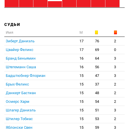
СУДЬИ
Имя
М
Зиберт Даниэль
17
76
2
Цвайер Феликс
17
69
0
Бранд Беньямин
16
64
3
Штегеманн Саша
16
56
3
Бадштюбнер Флориан
15
47
3
Брых Феликс
15
37
2
Данкерт Бастиан
15
48
2
Осмерс Харм
15
54
2
Шлагер Даниэль
15
51
3
Штилер Тобиас
15
53
2
Яблонски Свен
15
59
3