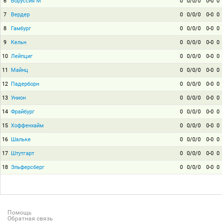
6
Боруссия М
0
0/0/0
0-0
0
7
Вердер
0
0/0/0
0-0
0
8
Гамбург
0
0/0/0
0-0
0
9
Кельн
0
0/0/0
0-0
0
10
Лейпциг
0
0/0/0
0-0
0
11
Майнц
0
0/0/0
0-0
0
12
Падерборн
0
0/0/0
0-0
0
13
Унион
0
0/0/0
0-0
0
14
Фрайбург
0
0/0/0
0-0
0
15
Хоффенхайм
0
0/0/0
0-0
0
16
Шальке
0
0/0/0
0-0
0
17
Штутгарт
0
0/0/0
0-0
0
18
Эльферсберг
0
0/0/0
0-0
0
Помощь
Обратная связь