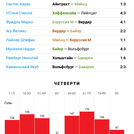
Сантос Кауан
Айнтрахт
—
Майнц
1:3
Н'Соки Стенли
Хоффенхайм
—
Лейпциг
4:3
Фридль Марко
Боруссия М
—
Вердер
4:1
Агу Феликс
Вердер
—
Байер
2:2
Лайнер Штефан
Майнц
—
Боруссия М
1:1
Мукиеле Норди
Байер
—
Вольфсбург
4:3
Ремберг Николай
Хольштайн
—
Бавария
1:6
Каминьский Якуб
Вольфсбург
—
Бавария
2:3
ЧЕТВЕРТИ
1-15'
16-30'
31-44'
45'
46-60'
61-75'
76-89'
90'
Голы
170
155
147
133
126
124
67
37