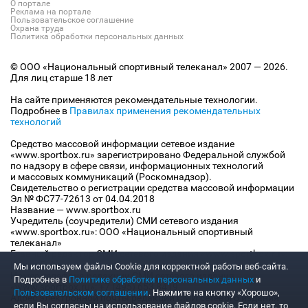
О портале
Реклама на портале
Пользовательское соглашение
Охрана труда
Политика обработки персональных данных
© ООО «Национальный спортивный телеканал» 2007 — 2026.
Для лиц старше 18 лет
На сайте применяются рекомендательные технологии.
Подробнее в
Правилах применения рекомендательных
технологий
Средство массовой информации сетевое издание
«www.sportbox.ru» зарегистрировано Федеральной службой
по надзору в сфере связи, информационных технологий
и массовых коммуникаций (Роскомнадзор).
Свидетельство о регистрации средства массовой информации
Эл № ФС77-72613 от 04.04.2018
Название — www.sportbox.ru
Учредитель (соучредители) СМИ сетевого издания
«www.sportbox.ru»: ООО «Национальный спортивный
телеканал»
Главный редактор СМИ сетевого издания «www.sportbox.ru»:
Конов В.А.
Мы используем файлы Сookie для корректной работы веб-сайта.
Номер телефона редакции СМИ сетевого издания
Подробнее в
Политике обработки персональных данных
и
«www.sportbox.ru»: +7 (495) 653 8419
Пользовательском соглашении
. Нажмите на кнопку «Хорошо»,
Адрес электронной почты редакции СМИ сетевого издания
если Вы согласны на использование файлов cookie. Если нет, то