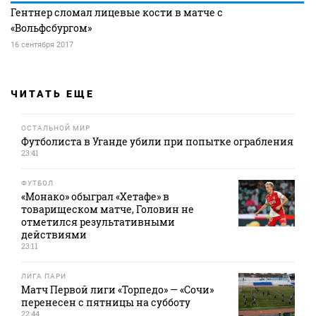
Гентнер сломал лицевые кости в матче с
«Вольфсбургом»
16 сентября 2017
ЧИТАТЬ ЕЩЕ
ОСТАЛЬНОЙ МИР
Футболиста в Уганде убили при попытке ограбления
23:41
ФУТБОЛ
«Монако» обыграл «Хетафе» в
товарищеском матче, Головин не
отметился результативными
действиями
23:11
ЛИГА ПАРИ
Матч Первой лиги «Торпедо» — «Сочи»
перенесен с пятницы на субботу
22:44