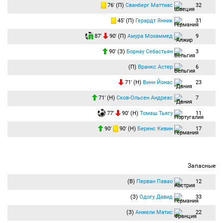
76′ (П)
Сванберг Маттиас
32
45′ (П)
Герардт Янник
31
87′
90′ (П)
Амура Мохаммед
9
90′ (З)
Борнау Себастьян
3
(П)
Вранкс Астер
6
71′ (Н)
Винн Йонас
23
71′ (Н)
Сков-Ольсен Андреас
7
77′
90′ (Н)
Томаш Тьягу
11
90′
90′ (Н)
Беренс Кевин
17
Запасные
(В)
Перван Павао
12
(З)
Одогу Давид
33
(З)
Анжели Матис
22