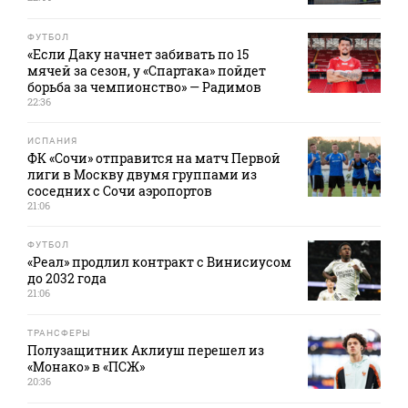
ФУТБОЛ
«Если Даку начнет забивать по 15
мячей за сезон, у «Спартака» пойдет
борьба за чемпионство» — Радимов
22:36
ИСПАНИЯ
ФК «Сочи» отправится на матч Первой
лиги в Москву двумя группами из
соседних с Сочи аэропортов
21:06
ФУТБОЛ
«Реал» продлил контракт с Винисиусом
до 2032 года
21:06
ТРАНСФЕРЫ
Полузащитник Аклиуш перешел из
«Монако» в «ПСЖ»
20:36