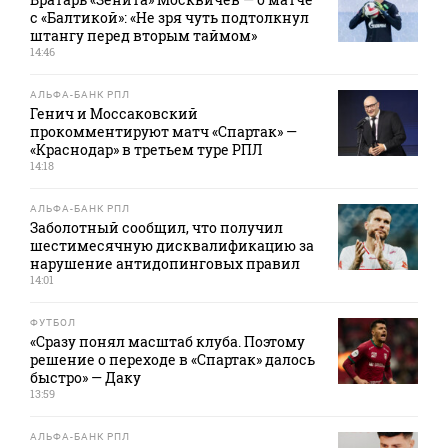
с «Балтикой»: «Не зря чуть подтолкнул
штангу перед вторым таймом»
14:46
АЛЬФА-БАНК РПЛ
Генич и Моссаковский
прокомментируют матч «Спартак» —
«Краснодар» в третьем туре РПЛ
14:18
АЛЬФА-БАНК РПЛ
Заболотный сообщил, что получил
шестимесячную дисквалификацию за
нарушение антидопинговых правил
14:01
ФУТБОЛ
«Сразу понял масштаб клуба. Поэтому
решение о переходе в «Спартак» далось
быстро» — Даку
13:59
АЛЬФА-БАНК РПЛ