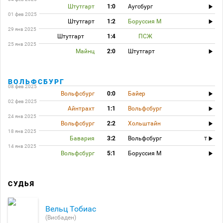
Штутгарт
1:0
Аугсбург
01 фев 2025
Штутгарт
1:2
Боруссия М
29 янв 2025
Штутгарт
1:4
ПСЖ
25 янв 2025
Майнц
2:0
Штутгарт
ВОЛЬФСБУРГ
08 фев 2025
Вольфсбург
0:0
Байер
02 фев 2025
Айнтрахт
1:1
Вольфсбург
24 янв 2025
Вольфсбург
2:2
Хольштайн
18 янв 2025
Бавария
3:2
Вольфсбург
T
14 янв 2025
Вольфсбург
5:1
Боруссия М
СУДЬЯ
Вельц Тобиас
(Висбаден)