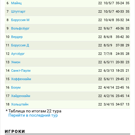
6
Майнц
22
10/5/7
35-24
35
7
Штутгарт
22
10/5/7
40-33
35
8
Боруссия М
22
10/4/8
35-32
34
9
Вольфсбург
22
9/6/7
45-36
33
10
Вердер
22
8/6/8
35-42
30
11
Боруссия Д
22
8/5/9
37-38
29
12
Аугсбург
22
7/7/8
24-35
28
13
Унион
22
6/5/11
20-30
23
14
Санкт-Паули
22
6/3/13
18-25
21
15
Хоффенхайм
22
5/6/11
29-45
21
16
Бохум
22
4/4/14
22-45
16
17
Хайденхайм
22
4/2/16
25-45
14
18
Хольштайн
22
3/4/15
34-57
13
* Таблица по итогам 22 тура
Перейти в последний тур
ИГРОКИ