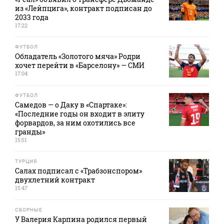
из «Лейпцига», контракт подписан до
2033 года
17:22
ФУТБОЛ
Обладатель «Золотого мяча» Родри
хочет перейти в «Барселону» — СМИ
17:04
ФУТБОЛ
Самедов — о Даку в «Спартаке»:
«Последние годы он входит в элиту
форвардов, за ним охотились все
гранды»
15:51
ТУРЦИЯ
Салах подписал с «Трабзонспором»
двухлетний контракт
15:47
СБОРНЫЕ
У Валерия Карпина родился первый