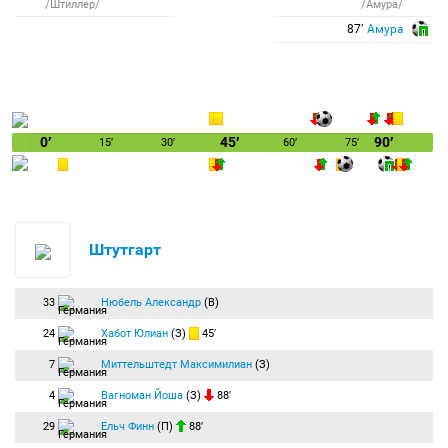
/Штиллер/
/Амура/
87′
Амура
0′
45′
90′
15′
30′
60′
75′
Штутгарт
33
Нюбель Александр
(В)
24
Хабот Юлиан
(З)
45′
7
Миттельштедт Максимилиан
(З)
4
Вагноман Йоша
(З)
88′
29
Ельч Финн
(П)
88′