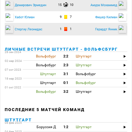
15
10
Демирович Эрмедин
Амура Мохаммед
9
7
Хабот Юлиан
Фишер Килиан
1
1
Стергиу Леонидас
Герардт Янник
ЛИЧНЫЕ ВСТРЕЧИ ШТУТГАРТ - ВОЛЬФСБУРГ
28 сен 2024
Вольфсбург
2:2
Штутгарт
02 мар 2024
Вольфсбург
2:3
Штутгарт
07 окт 2023
Штутгарт
3:1
Вольфсбург
18 мар 2023
Штутгарт
0:1
Вольфсбург
01 окт 2022
Вольфсбург
3:2
Штутгарт
ПОСЛЕДНИЕ 5 МАТЧЕЙ КОМАНД
ШТУТГАРТ
08 фев 2025
Боруссия Д
1:2
Штутгарт
04 фев 2025