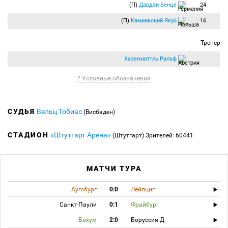
(П)
Дардаи Бенце
24
(П)
Каминьский Якуб
16
Тренер
Хазенхюттль Ральф
? Условные обозначения
СУДЬЯ
Вельц Тобиас
(Висбаден)
СТАДИОН
«Штутгарт Арена»
(Штутгарт)
Зрителей: 60441
МАТЧИ ТУРА
Аугсбург
0:0
Лейпциг
Санкт-Паули
0:1
Фрайбург
Бохум
2:0
Боруссия Д