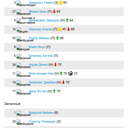
3
Хендрикс Рамон
(З)
90′
27
Фюрих Крис
(П)
84′
9
Демирович Эрмедин
(Н)
84′
16
Каразор Атакан
(П)
45′
88′
32
Ридер Фабиан
(П)
88′
8
Мийо Энцо
(П)
6
Штиллер Ангело
(П)
26
Ундав Дениз
(Н)
70′
11
Вольтемаде Ник
(Н)
70′
72′
18
Левелинг Джейми
(Н)
70′
17
Диль Юстин
(Н)
70′
Запасные
1
Бредлов Фабиан
(В)
20
Стергиу Леонидас
(З)