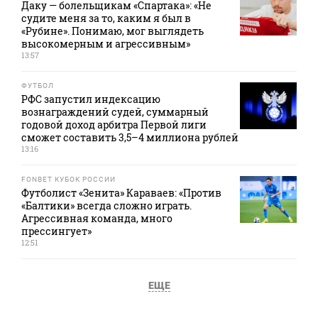
Даку — болельщикам «Спартака»: «Не
судите меня за то, каким я был в
«Рубине». Понимаю, мог выглядеть
высокомерным и агрессивным»
13:57
ФУТБОЛ
РФС запустил индексацию
вознаграждений судей, суммарный
годовой доход арбитра Первой лиги
сможет составить 3,5–4 миллиона рублей
13:16
FONBET КУБОК РОССИИ
Футболист «Зенита» Караваев: «Против
«Балтики» всегда сложно играть.
Агрессивная команда, много
прессингует»
12:51
ЕЩЕ