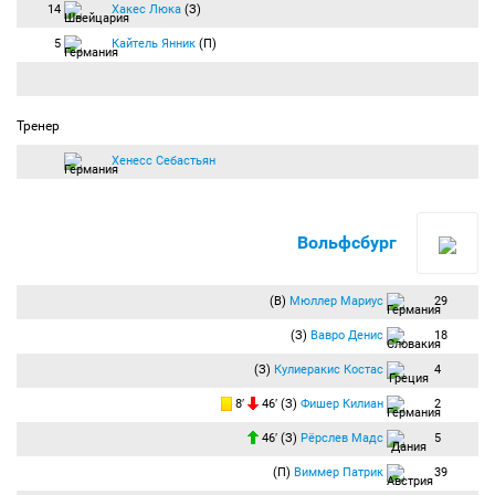
14
Хакес Люка
(З)
5
Кайтель Янник
(П)
Тренер
Хенесс Себастьян
Вольфсбург
(В)
Мюллер Мариус
29
(З)
Вавро Денис
18
(З)
Кулиеракис Костас
4
8′
46′ (З)
Фишер Килиан
2
46′ (З)
Рёрслев Мадс
5
(П)
Виммер Патрик
39