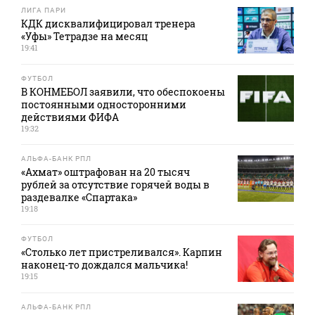
ЛИГА ПАРИ
КДК дисквалифицировал тренера
«Уфы» Тетрадзе на месяц
19:41
ФУТБОЛ
В КОНМЕБОЛ заявили, что обеспокоены
постоянными односторонними
действиями ФИФА
19:32
АЛЬФА-БАНК РПЛ
«Ахмат» оштрафован на 20 тысяч
рублей за отсутствие горячей воды в
раздевалке «Спартака»
19:18
ФУТБОЛ
«Столько лет пристреливался». Карпин
наконец-то дождался мальчика!
19:15
АЛЬФА-БАНК РПЛ