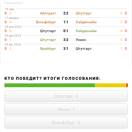
16 мая
0
2
Айнтрахт
2:2
Штутгарт
3
0
17 января
0
4
Вольфсбург
1:1
Хайденхайм
3
0
25 апр 2025
0
0
Штутгарт
0:1
Хайденхайм
4
0
06 дек 2024
0
1
Штутгарт
3:2
Унион
6
0
24 авг 2024
0
2
Фрайбург
3:1
Штутгарт
1
0
КТО ПОБЕДИТ? ИТОГИ ГОЛОСОВАНИЯ:
Штутгарт
3
Ничья
1
Вольфсбург
0