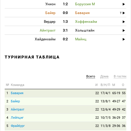
Унион
1:2
Боруссия М
Байер
0:0
Бавария
T
Вердер
1:3
Хоффенхайм
Айнтрахт
3:1
Хольштайн
Хайденхайм
0:2
Майнц
ТУРНИРНАЯ ТАБЛИЦА
Всего
Дома
В гостях
№
Команда
И
В/Н/П
М
О
1
Бавария
22
17/4/1
65-19
55
2
Байер
22
13/8/1
49-27
47
3
Айнтрахт
22
12/6/4
49-29
42
4
Лейпциг
22
10/7/5
36-29
37
5
Фрайбург
22
11/3/8
29-36
36