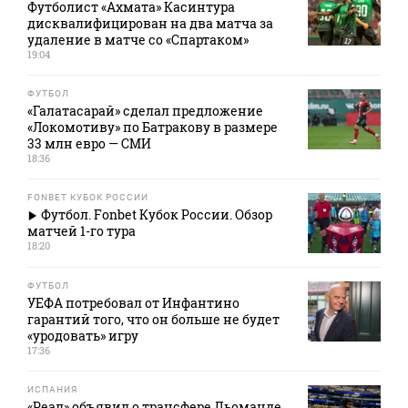
Футболист «Ахмата» Касинтура
дисквалифицирован на два матча за
удаление в матче со «Спартаком»
19:04
ФУТБОЛ
«Галатасарай» сделал предложение
«Локомотиву» по Батракову в размере
33 млн евро — СМИ
18:36
FONBET КУБОК РОССИИ
Футбол. Fonbet Кубок России. Обзор
матчей 1-го тура
18:20
ФУТБОЛ
УЕФА потребовал от Инфантино
гарантий того, что он больше не будет
«уродовать» игру
17:36
ИСПАНИЯ
«Реал» объявил о трансфере Дьоманде