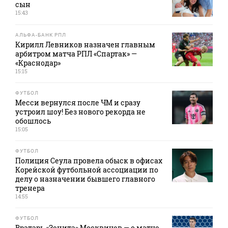
сын
15:43
АЛЬФА-БАНК РПЛ
Кирилл Левников назначен главным
арбитром матча РПЛ «Спартак» —
«Краснодар»
15:15
ФУТБОЛ
Месси вернулся после ЧМ и сразу
устроил шоу! Без нового рекорда не
обошлось
15:05
ФУТБОЛ
Полиция Сеула провела обыск в офисах
Корейской футбольной ассоциации по
делу о назначении бывшего главного
тренера
14:55
ФУТБОЛ
Вратарь «Зенита» Москвичев — о матче