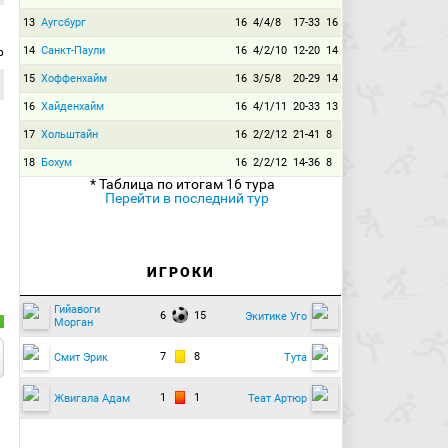
13
Аугсбург
16
4/4/8
17-33
16
14
Санкт-Паули
16
4/2/10
12-20
14
р
15
Хоффенхайм
16
3/5/8
20-29
14
16
Хайденхайм
16
4/1/11
20-33
13
17
Хольштайн
16
2/2/12
21-41
8
18
Бохум
16
2/2/12
14-36
8
* Таблица по итогам 16 тура
Перейти в последний тур
ИГРОКИ
Гийавоги
6
15
Экитике Уго
Морган
7
8
Смит Эрик
Тута
1
1
Жвигала Адам
Теат Артюр