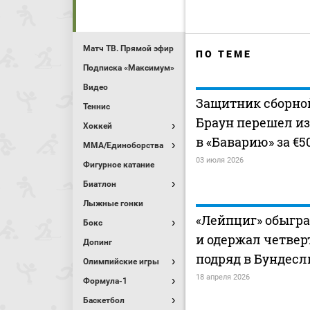
Матч ТВ. Прямой эфир
ПО ТЕМЕ
Подписка «Максимум»
Видео
Защитник сборно
Теннис
Браун перешел из
Хоккей
в «Баварию» за €5
MMA/Единоборства
03 июля 2026
Фигурное катание
Биатлон
Лыжные гонки
«Лейпциг» обыгра
Бокс
и одержал четвер
Допинг
подряд в Бундесл
Олимпийские игры
18 апреля 2026
Формула-1
Баскетбол