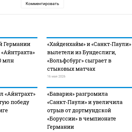
Комментировать
й Германии
«Хайденхайм» и «Санкт‑Паули»
 «Айнтрахта»
вылетели из Бундеслиги,
0 млн
«Вольфсбург» сыграет в
стыковых матчах
16 мая 2026
л «Айнтрахт»
«Бавария» разгромила
тую победу
«Санкт‑Паули» и увеличила
иге
отрыв от дортмундской
«Боруссии» в чемпионате
Германии