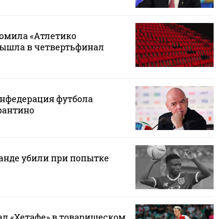
ромила «Атлетико
вышла в четвертьфинал
нфедерация футбола
фантино
ганде убили при попытке
ал «Хетафе» в товарищеском