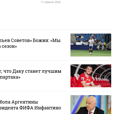
11 апреля 2026
ьев Советов» Божин: «Мы
 сезон»
т, что Даку станет лучшим
партака»
бола Аргентины
езидента ФИФА Инфантино