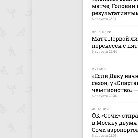
матче, Головин
результативны
6 августа 23:11
ЛИГА ПАРИ
Матч Первой лиг
перенесен с пят
6 августа 22:44
ФУТБОЛ
«Если Даку начн
сезон, у «Спарта
чемпионство» —
6 августа 22:36
ИСПАНИЯ
ФК «Сочи» отпр
в Москву двумя 
Сочи аэропорто
6 августа 21:06