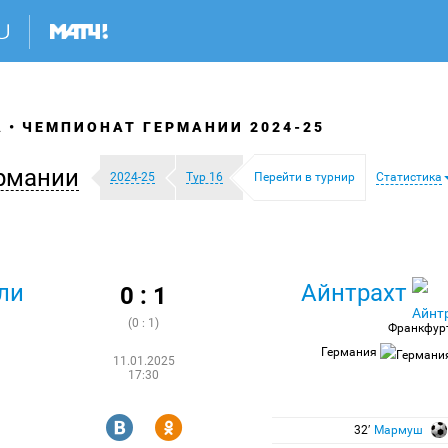
А
ЧЕМПИОНАТ ГЕРМАНИИ 2024-25
рмании
2024-25
Тур 16
Перейти в турнир
Статистика
ли
Айнтрахт
0 : 1
(0 : 1)
Франкфур
Германия
11.01.2025
17:30
R
Y
32′
Мармуш