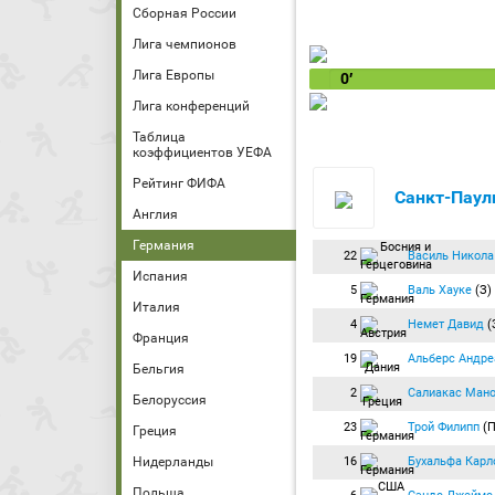
Сборная России
Лига чемпионов
Лига Европы
0′
Лига конференций
Таблица
коэффициентов УЕФА
Рейтинг ФИФА
Санкт-Паул
Англия
Германия
22
Василь Никола
Испания
5
Валь Хауке
(З)
Италия
4
Немет Давид
(
Франция
19
Альберс Андре
Бельгия
2
Салиакас Ман
Белоруссия
23
Трой Филипп
(П
Греция
16
Бухальфа Карл
Нидерланды
Польша