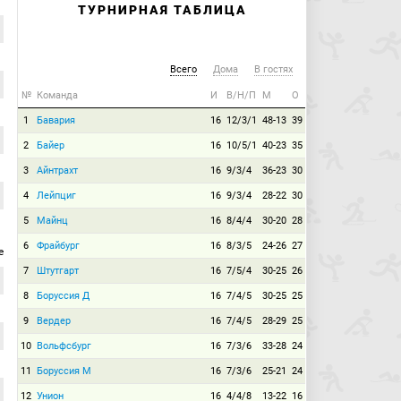
ТУРНИРНАЯ ТАБЛИЦА
Всего
Дома
В гостях
№
Команда
И
В/Н/П
М
О
1
Бавария
16
12/3/1
48-13
39
2
Байер
16
10/5/1
40-23
35
3
Айнтрахт
16
9/3/4
36-23
30
4
Лейпциг
16
9/3/4
28-22
30
5
Майнц
16
8/4/4
30-20
28
6
Фрайбург
16
8/3/5
24-26
27
е
7
Штутгарт
16
7/5/4
30-25
26
8
Боруссия Д
16
7/4/5
30-25
25
9
Вердер
16
7/4/5
28-29
25
10
Вольфсбург
16
7/3/6
33-28
24
11
Боруссия М
16
7/3/6
25-21
24
12
Унион
16
4/4/8
13-22
16