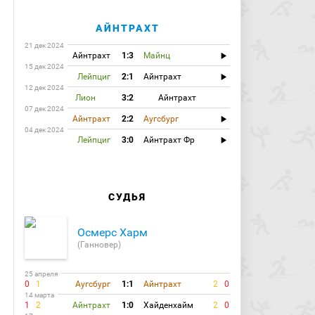
АЙНТРАХТ
21 дек 2024
Айнтрахт
1:3
Майнц
15 дек 2024
Лейпциг
2:1
Айнтрахт
12 дек 2024
Лион
3:2
Айнтрахт
07 дек 2024
Айнтрахт
2:2
Аугсбург
04 дек 2024
Лейпциг
3:0
Айнтрахт Фр
СУДЬЯ
Осмерс Харм
(Ганновер)
25 апреля
0
1
Аугсбург
1:1
Айнтрахт
2
0
14 марта
1
2
Айнтрахт
1:0
Хайденхайм
2
0