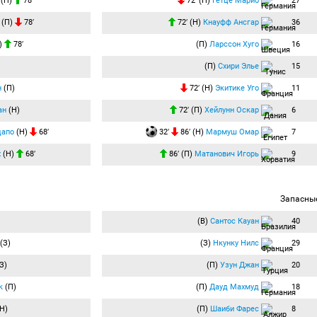
(П)
78′
72′ (П)
Гетце Марио
27
(П)
78′
72′ (Н)
Кнауфф Ансгар
36
)
78′
(П)
Ларссон Хуго
16
(П)
Схири Элье
15
н
(П)
72′ (Н)
Экитике Уго
11
ан
(Н)
72′ (П)
Хейлунн Оскар
6
дапо
(Н)
68′
32′
86′ (Н)
Мармуш Омар
7
х
(Н)
68′
86′ (П)
Матанович Игорь
9
Запасны
(В)
Сантос Кауан
40
(З)
(З)
Нкунку Нилс
29
З)
(П)
Узун Джан
20
к
(П)
(П)
Дауд Махмуд
18
Н)
(П)
Шаиби Фарес
8