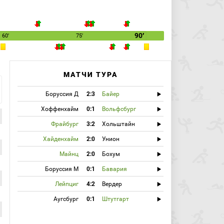
90′
60′
75′
МАТЧИ ТУРА
Боруссия Д
2:3
Байер
Хоффенхайм
0:1
Вольфсбург
Фрайбург
3:2
Хольштайн
Хайденхайм
2:0
Унион
Майнц
2:0
Бохум
Боруссия М
0:1
Бавария
Лейпциг
4:2
Вердер
Аугсбург
0:1
Штутгарт