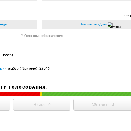
Трене
андер
Топпмёллер Дино
? Условные обозначения
анновер)
р»
(Гамбург)
Зрителей: 29546
ОГИ ГОЛОСОВАНИЯ:
Ничья
0
Айнтрахт
4