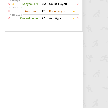
17 января
0
3
Боруссия Д
3:2
Санкт-Паули
1
0
30 ноя 2025
0
1
Айнтрахт
1:1
Вольфсбург
4
0
14 сен 2025
0
1
Санкт-Паули
2:1
Аугсбург
4
0