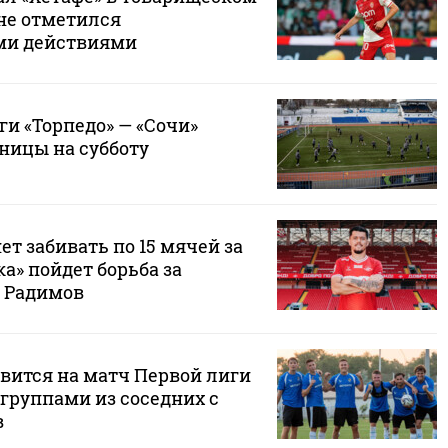
 не отметился
ми действиями
и «Торпедо» — «Сочи»
ницы на субботу
ет забивать по 15 мячей за
ка» пойдет борьба за
 Радимов
авится на матч Первой лиги
группами из соседних с
в