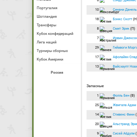
6
Сэндс Джеймс
Португалия
10
Синани Данель
Шотландия
18
Бэнкс Скотт
(Н
Трансферы
8
Смит Эрик
(П)
Кубок конфедераций
7
Ирвин Джексо
Лига наций
29
Гийавоги Морг
Турниры сборных
17
Афолайян Ола
Кубок Америки
13
Вайсхаупт Ноа
Россия
Запасные
1
Фолль Бен
(В)
25
Жвигала Адам
14
Стивенс Финн
(
20
Альстранд Эри
9
Сисей Абдули
(