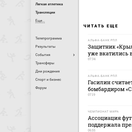
Легкая атлетика
Трансляции
Еще...
ЧИТАТЬ ЕЩЕ
Телепрограмма
АЛЬФА-БАНК РПЛ
Защитник «Крыл
Результаты
уже вкатились в
События
07:34
Трансферы
Дни рождения
АЛЬФА-БАНК РПЛ
Спорт и бизнес
Гасилин считае
бомбардиром «С
Форум
07:19
ЧЕМПИОНАТ МИРА
Ассоциация фут
поддержала пр
06:55