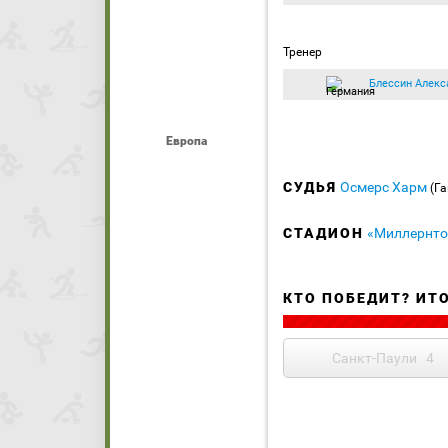
Тренер
Блессин Алекс
Европа
СУДЬЯ
Осмерс Харм
(Г
СТАДИОН
«Миллернто
КТО ПОБЕДИТ? ИТ
Санкт-Паули
4