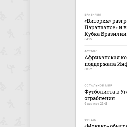
БРАЗИЛИЯ
«Витория» разг
Паранаэнсе» и 
Кубка Бразилии
04:25
ФУТБОЛ
Африканская ко
поддержала Ин
00:52
ОСТАЛЬНОЙ МИР
Футболиста в У
ограбления
6 августа 23:41
ФУТБОЛ
«Монако» обыгр