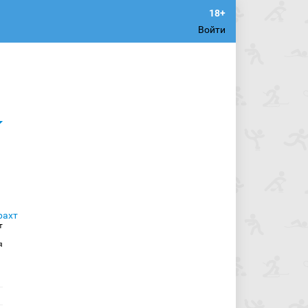
Войти
т