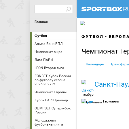
Главная
Футбол
ФУТБОЛ
ЕВРОП
Альфа-Банк РПЛ
Чемпионат Ге
Чемпионат мира
Лига ПАРИ
Календарь
Трансферы
LEON-Вторая лига
FONBET Кубок России
по футболу сезона
Санкт-Пау
2026-2027 гг.
Чемпионат Европы
Гамбург
Кубок PARI Премьер
Германия
OLIMPBET Суперкубок
России
Молодежная
футбольная лига