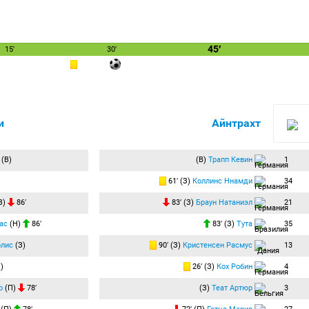
45′
15′
30′
и
Айнтрахт
(В)
(В)
Трапп Кевин
1
61′ (З)
Коллинс Ннамди
34
З)
86′
83′ (З)
Браун Натаниэл
21
ас
(Н)
86′
83′ (З)
Тута
35
олис
(З)
90′ (З)
Кристенсен Расмус
13
)
26′ (З)
Кох Робин
4
о
(П)
78′
(З)
Теат Артюр
3