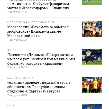
чемпионство. Он будет фаворитом
матча с «Краснодаром» — Гладилин
7 августа 21:56
МОЛОДЕЖНАЯ ФУТБОЛЬНАЯ ЛИГА
Московский «Локомотив» обыграл
московское «Динамо» в матче
Молодежной лиги
7 августа 21:03
ФУТБОЛ
Ловчев — о «Динамо»: «Шварц, заткни
им всем рот. Выиграй три матча, и мы
будем тут говорить: «Красавец»
7 августа 20:22
LEON-ВТОРАЯ ЛИГА
«Алания» проведет первый матч на
обновленном Республиканском
стадионе «Спартак» 15 августа
7 августа 20:18
ФУТБОЛ