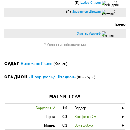
(П)
Цубер Стивен
11
(П)
Ильзанкер Штефан
3
Тренер
Хюттер Адольф
? Условные обозначения
СУДЬЯ
Винкманн Гвидо
(Керкен)
СТАДИОН
«Шварцвальд-Штадион»
(Фрайбург)
МАТЧИ ТУРА
Боруссия М
1:0
Вердер
Герта
0:3
Хоффенхайм
Майнц
0:2
Вольфсбург