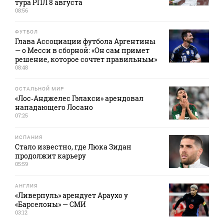
тура РПЛ 8 августа
08:56
ФУТБОЛ
Глава Ассоциации футбола Аргентины
— о Месси в сборной: «Он сам примет
решение, которое сочтет правильным»
08:48
ОСТАЛЬНОЙ МИР
«Лос‑Анджелес Гэлакси» арендовал
нападающего Лосано
07:25
ИСПАНИЯ
Стало известно, где Люка Зидан
продолжит карьеру
05:59
АНГЛИЯ
«Ливерпуль» арендует Араухо у
«Барселоны» — СМИ
03:12