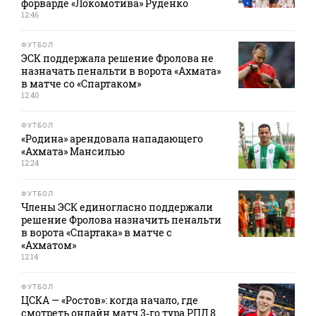
форварде «Локомотива» Руденко
12:46
ФУТБОЛ
ЭСК поддержала решение Фролова не
назначать пенальти в ворота «Ахмата»
в матче со «Спартаком»
12:40
ФУТБОЛ
«Родина» арендовала нападающего
«Ахмата» Мансилью
12:24
ФУТБОЛ
Члены ЭСК единогласно поддержали
решение Фролова назначить пенальти
в ворота «Спартака» в матче с
«Ахматом»
12:14
ФУТБОЛ
ЦСКА — «Ростов»: когда начало, где
смотреть онлайн матч 3‑го тура РПЛ 8