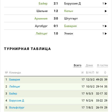
Байер
2:1
Боруссия Д
T
Шальке
1:2
Кельн
Арминия
3:0
Штутгарт
Аугсбург
0:1
Бавария
T
Лейпциг
1:0
Унион
T
ТУРНИРНАЯ ТАБЛИЦА
Всего
Дома
В гостях
№
Команда
И
В/Н/П
М
О
1
Бавария
17
12/3/2
49-25
39
2
Лейпциг
17
10/5/2
29-14
35
3
Байер
17
9/5/3
32-17
32
4
Боруссия Д
17
9/2/6
33-22
29
5
Вольфсбург
17
7/8/2
26-19
29