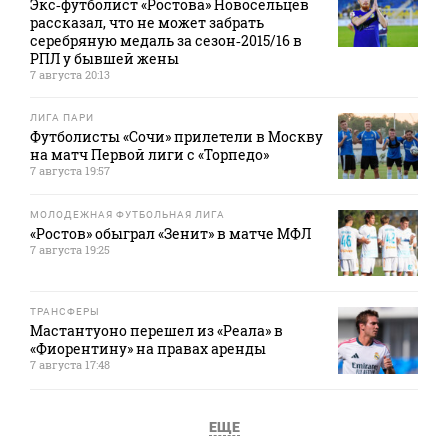
Экс‑футболист «Ростова» Новосельцев
рассказал, что не может забрать
серебряную медаль за сезон‑2015/16 в
РПЛ у бывшей жены
7 августа 20:13
ЛИГА ПАРИ
Футболисты «Сочи» прилетели в Москву
на матч Первой лиги с «Торпедо»
7 августа 19:57
МОЛОДЕЖНАЯ ФУТБОЛЬНАЯ ЛИГА
«Ростов» обыграл «Зенит» в матче МФЛ
7 августа 19:25
ТРАНСФЕРЫ
Мастантуоно перешел из «Реала» в
«Фиорентину» на правах аренды
7 августа 17:48
ЕЩЕ