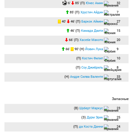
6′
85′ (П)
Юнес Амин
32
85′ (П)
Хрустич Айдин
7
40′
46′ (П)
Баркок Аймен
27
46′ (П)
Камада Даити
15
66′ (П)
Хасебе Макото
20
66′
90′ (Н)
Йович Лука
9
(П)
Костич Филип
10
(П)
Соу Джибриль
8
(Н)
Андре Силва Валенте
33
Запасные
(В)
Шуберт Маркус
23
(З)
Дурм Эрик
25
(П)
да Коста Данни
24