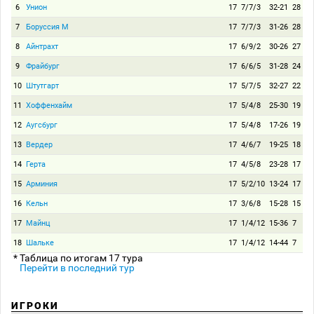
6
Унион
17
7/7/3
32-21
28
7
Боруссия М
17
7/7/3
31-26
28
8
Айнтрахт
17
6/9/2
30-26
27
9
Фрайбург
17
6/6/5
31-28
24
10
Штутгарт
17
5/7/5
32-27
22
11
Хоффенхайм
17
5/4/8
25-30
19
12
Аугсбург
17
5/4/8
17-26
19
13
Вердер
17
4/6/7
19-25
18
14
Герта
17
4/5/8
23-28
17
15
Арминия
17
5/2/10
13-24
17
16
Кельн
17
3/6/8
15-28
15
17
Майнц
17
1/4/12
15-36
7
18
Шальке
17
1/4/12
14-44
7
* Таблица по итогам 17 тура
Перейти в последний тур
ИГРОКИ