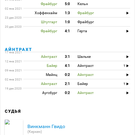
Фрайбург
5:0
Кельн
02 янв 2021
Хоффенхайм
1:3
Фрайбург
23 дек 2020
Штутгарт
1:0
Фрайбург
20 дек 2020
Фрайбург
4:1
Герта
АЙНТРАХТ
17 янв 2021
Айнтрахт
3:1
Шальке
12 янв 2021
Байер
4:1
Айнтрахт
T
09 янв 2021
Майнц
0:2
Айнтрахт
02 янв 2021
Айнтрахт
2:1
Байер
T
19 дек 2020
Аугсбург
0:2
Айнтрахт
СУДЬЯ
Винкманн Гвидо
(Керкен)