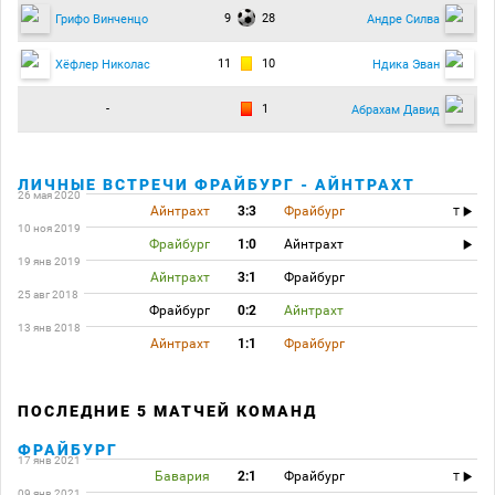
9
28
Грифо Винченцо
Андре Силва
11
10
Хёфлер Николас
Ндика Эван
-
1
Абрахам Давид
ЛИЧНЫЕ ВСТРЕЧИ ФРАЙБУРГ - АЙНТРАХТ
26 мая 2020
Айнтрахт
3:3
Фрайбург
T
10 ноя 2019
Фрайбург
1:0
Айнтрахт
19 янв 2019
Айнтрахт
3:1
Фрайбург
25 авг 2018
Фрайбург
0:2
Айнтрахт
13 янв 2018
Айнтрахт
1:1
Фрайбург
ПОСЛЕДНИЕ 5 МАТЧЕЙ КОМАНД
ФРАЙБУРГ
17 янв 2021
Бавария
2:1
Фрайбург
T
09 янв 2021