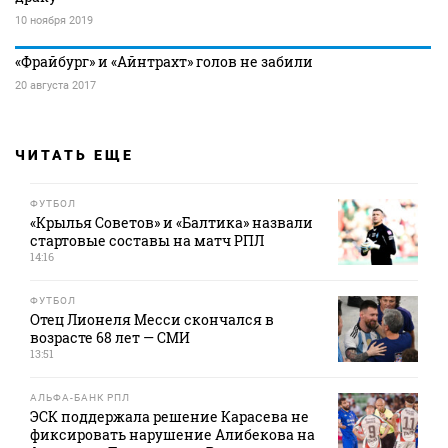
10 ноября 2019
«Фрайбург» и «Айнтрахт» голов не забили
20 августа 2017
ЧИТАТЬ ЕЩЕ
ФУТБОЛ
«Крылья Советов» и «Балтика» назвали
стартовые составы на матч РПЛ
14:16
ФУТБОЛ
Отец Лионеля Месси скончался в
возрасте 68 лет — СМИ
13:51
АЛЬФА-БАНК РПЛ
ЭСК поддержала решение Карасева не
фиксировать нарушение Алибекова на