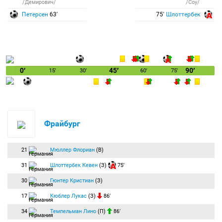
/Демирович/
/Соу/
Петерсен
63′
75′
Шлоттербек
0′
45′
90′
15′
30′
60′
75′
Фрайбург
21
Мюллер Флориан
(В)
31
Шлоттербек Кевен
(З)
75′
30
Гюнтер Кристиан
(З)
17
Кюблер Лукас
(З)
86′
34
Темпельман Лино
(П)
86′