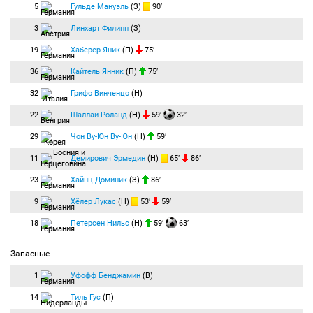
5
Гульде Мануэль
(З)
90′
3
Линхарт Филипп
(З)
19
Хаберер Яник
(П)
75′
36
Кайтель Янник
(П)
75′
32
Грифо Винченцо
(Н)
22
Шаллаи Роланд
(Н)
59′
32′
29
Чон Ву-Юн Ву-Юн
(Н)
59′
11
Демирович Эрмедин
(Н)
65′
86′
23
Хайнц Доминик
(З)
86′
9
Хёлер Лукас
(Н)
53′
59′
18
Петерсен Нильс
(Н)
59′
63′
Запасные
1
Уфофф Бенджамин
(В)
14
Тиль Гус
(П)