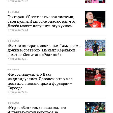
7 августа 23:37
ФУТБОЛ
Григорян: «У всех есть своя система,
своя кухня. И многие опасаются, что
Дзюба может нарушить эту кухню»
7 августа 22:44
ФУТБОЛ
«Важно не терять свои очки. Там, где мы
должны брать их». Михаил Кержаков —
о матче «Зенита» с «Родиной»
7 августа 22:31
ФУТБОЛ
«Не соглашусь, что Даку
индивидуалист. Доволен, что у нас
появился новый яркий форвард» —
Карседо
7 августа 22:06
ФУТБОЛ
«Игра с «Зенитом» показала, что
«Спартак» готов бороться за