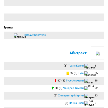
Тренер
Штрайх Кристиан
Айнтрахт
(В)
Трапп Кевин
1
65′ (З)
Тута
35
80′ (З)
Туре Альмами
18
80′ (З)
Чандлер Тимоти
22
(З)
Хинтереггер Мартин
13
(З)
Ндика Эван
2