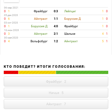
06 мар 2021
0
1
Фрайбург
0:3
Лейпциг
1
0
05 дек 2020
0
6
Айнтрахт
1:1
Боруссия Д
1
0
03 окт 2020
0
1
Боруссия Д
4:0
Фрайбург
1
0
16 июн 2020
0
3
Айнтрахт
2:1
Шальке
4
1
30 мая 2020
0
4
Вольфсбург
1:2
Айнтрахт
5
1
КТО ПОБЕДИТ? ИТОГИ ГОЛОСОВАНИЯ:
Фрайбург
2
Ничья
5
Айнтрахт
7