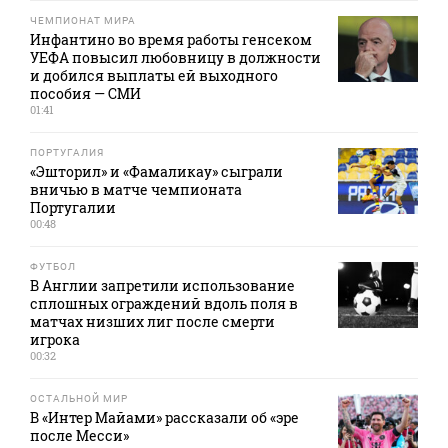
ЧЕМПИОНАТ МИРА
Инфантино во время работы генсеком
УЕФА повысил любовницу в должности
и добился выплаты ей выходного
пособия — СМИ
01:41
ПОРТУГАЛИЯ
«Эшторил» и «Фамаликау» сыграли
вничью в матче чемпионата
Португалии
00:48
ФУТБОЛ
В Англии запретили использование
сплошных ограждений вдоль поля в
матчах низших лиг после смерти
игрока
00:32
ОСТАЛЬНОЙ МИР
В «Интер Майами» рассказали об «эре
после Месси»