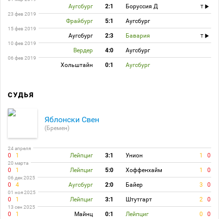
Аугсбург
2:1
Боруссия Д
T
23 фев 2019
Фрайбург
5:1
Аугсбург
15 фев 2019
Аугсбург
2:3
Бавария
T
10 фев 2019
Вердер
4:0
Аугсбург
06 фев 2019
Хольштайн
0:1
Аугсбург
СУДЬЯ
Яблонски Свен
(Бремен)
24 апреля
0
1
Лейпциг
3:1
Унион
1
0
20 марта
0
1
Лейпциг
5:0
Хоффенхайм
1
0
06 дек 2025
0
4
Аугсбург
2:0
Байер
3
0
01 ноя 2025
0
1
Лейпциг
3:1
Штутгарт
2
0
13 сен 2025
0
1
Майнц
0:1
Лейпциг
0
0