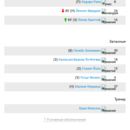
(П)
Хедира Рани
8
83′ (Н)
Йенсен Фредрик
24
83′ (З)
Янкер Кристоф
16
Запасные
(В)
Ленейс Бенжамен
39
(З)
Калльсен-Бракер Ян-Ингвер
18
(З)
Станич Йозо
15
(З)
Гетце Феликс
4
(Н)
Малоне Маурице
37
Тренер
Баум Мануэль
? Условные обозначения