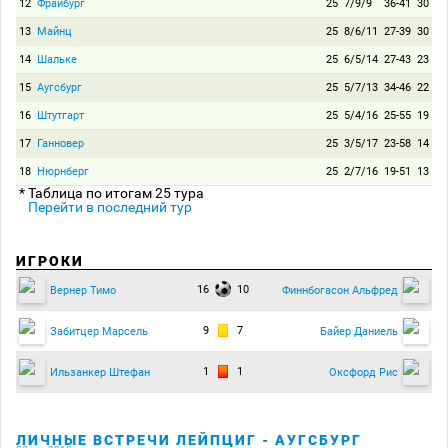
12
Фрайбург
25
7/9/9
36-41
30
13
Майнц
25
8/6/11
27-39
30
14
Шальке
25
6/5/14
27-43
23
15
Аугсбург
25
5/7/13
34-46
22
16
Штутгарт
25
5/4/16
25-55
19
17
Ганновер
25
3/5/17
23-58
14
18
Нюрнберг
25
2/7/16
19-51
13
* Таблица по итогам 25 тура
Перейти в последний тур
ИГРОКИ
16
10
Вернер Тимо
Финнбогасон Альфред
9
7
Забитцер Марсель
Байер Даниель
1
1
Ильзанкер Штефан
Оксфорд Рис
ЛИЧНЫЕ ВСТРЕЧИ ЛЕЙПЦИГ - АУГСБУРГ