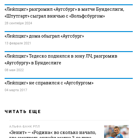
«Лейпциг» разгромил «Аугсбург» в матче Бундеслиги,
«Штутгарт» сыграл вничью с «Вольфсбургом»
28 сентября 2024
«Лейпциг» дома обыграл «Аугсбург»
13 февраля 2021
«Лейпциг» Тедеско поднялся в зону ЛЧ, разгромив
«Аугсбургу» в Бундеслиге
08 мая 2022
«Лейпциг» не справился с «Аугсбургом»
04 марта 2017
ЧИТАТЬ ЕЩЕ
АЛЬФА-БАНК РПЛ
«Зенит» — «Родина»: во сколько начало,
где смотреть онлайн матча 3‑го тура