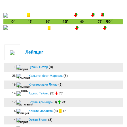
0′
45′
90′
15′
30′
60′
75′
Лейпциг
1
Гулачи Петер
(В)
23
Хальстенберг Марсель
(З)
16
Клостерманн Лукас
(З)
14
Адамс Тайлер
(З)
73′
17
Брума Арминдо
(П)
73′
6
Конате Ибраима
(З)
17′
4
Орбан Вилли
(З)