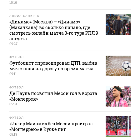
10:16
АЛЬФА-БАНК РПЛ
«Динамо» (Москва) — «Динамо»
(Махачкала): во сколько начало, где
смотреть онлайн матча 3‑го тура РПЛ 9
августа
09:27
ФУТБОЛ
Футболист спровоцировал ДТП, выбив
мяч с поля на дорогу во время матча
09:11
ФУТБОЛ
Де Пауль посвятил Месси гол в ворота
«Монтеррея»
05:31
ФУТБОЛ
«Интер Майами» без Месси проиграл
«Монтеррею» в Кубке лиг
05:19