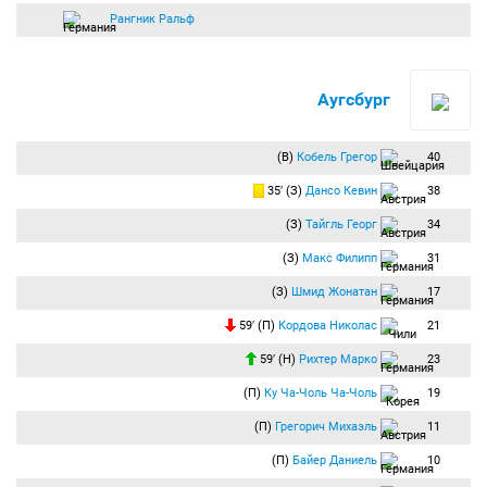
Рангник Ральф
Аугсбург
(В)
Кобель Грегор
40
35′ (З)
Дансо Кевин
38
(З)
Тайгль Георг
34
(З)
Макс Филипп
31
(З)
Шмид Жонатан
17
59′ (П)
Кордова Николас
21
59′ (Н)
Рихтер Марко
23
(П)
Ку Ча-Чоль Ча-Чоль
19
(П)
Грегорич Михаэль
11
(П)
Байер Даниель
10