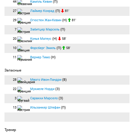
44
Кампль Кевин
(П)
27
Лаймер Конрад
(П)
81′
29
Огюстен Жан-Кевин
(Н)
81′
7
Забитцер Марсель
(П)
20
Кунья Матеус
(Н)
58′
10
Форсберг Эмиль
(П)
58′
11
Вернер Тимо
(Н)
Запасные
28
Мвого Ивон-Ландри
(В)
22
Мукиеле Норди
(З)
3
Саракки Марсело
(З)
13
Ильзанкер Штефан
(П)
Тренер