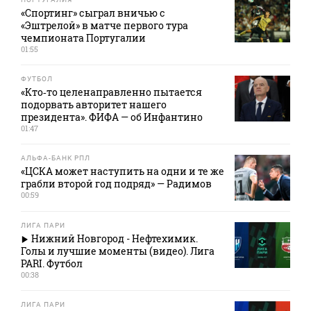
«Спортинг» сыграл вничью с
«Эштрелой» в матче первого тура
чемпионата Португалии
01:55
ФУТБОЛ
«Кто‑то целенаправленно пытается
подорвать авторитет нашего
президента». ФИФА — об Инфантино
01:47
АЛЬФА-БАНК РПЛ
«ЦСКА может наступить на одни и те же
грабли второй год подряд» — Радимов
00:59
ЛИГА ПАРИ
Нижний Новгород - Нефтехимик.
Голы и лучшие моменты (видео). Лига
PARI. Футбол
00:38
ЛИГА ПАРИ