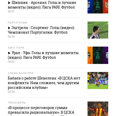
Шинник - Арсенал. Голы и лучшие
моменты (видео). Лига PARI. Футбол
00:37
ПОРТУГАЛИЯ
Эштрела - Спортинг. Голы (видео).
Чемпионат Португалии. Футбол
00:34
ЛИГА ПАРИ
Урал - Уфа. Голы и лучшие моменты
(видео). Лига PARI. Футбол
00:32
АЛЬФА-БАНК РПЛ
Бабаев о работе Шевелева: «В ЦСКА нет
конфликта. Нам сложнее, чем другим
российским клубам»
00:30
ТРАНСФЕРЫ
«В процессе переговоров сумма
превысила рациональную». В ЦСКА