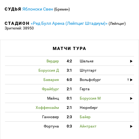
СУДЬЯ
Яблонски Свен
(Бремен)
СТАДИОН
«Ред Булл Арена (Лейпциг Штадиум)»
(Лейпциг)
Зрителей: 38950
МАТЧИ ТУРА
Вердер
4:2
Шальке
Боруссия Д
3:1
Штутгарт
Бавария
6:0
Вольфсбург
T
Фрайбург
2:1
Герта
Майнц
0:1
Боруссия М
Хоффенхайм
2:1
Нюрнберг
Ганновер
2:3
Байер
Фортуна
0:3
Айнтрахт