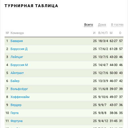
ТУРНИРНАЯ ТАБЛИЦА
Всего
Дома
В гостях
№
Команда
И
В/Н/П
М
О
1
Бавария
25
18/3/4
62-27
57
2
Боруссия Д
25
17/6/2
61-28
57
3
Лейпциг
25
13/7/5
43-20
46
4
Боруссия М
25
14/4/7
44-30
46
5
Айнтрахт
25
12/7/6
50-30
43
6
Байер
25
13/3/9
46-37
42
7
Вольфсбург
25
11/6/8
39-37
39
8
Хоффенхайм
25
9/10/6
49-37
37
9
Вердер
25
9/9/7
43-37
36
10
Герта
25
9/8/8
38-36
35
11
Фортуна
25
9/4/12
31-45
31