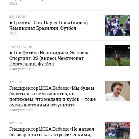
00:09
БРАЗИЛИЯ
Гремио - Сан-Паулу. Голы (видео).
Чемпионат Бразилии. Футбол
00:08
ПОРТУГАЛИЯ
Гол Фотиса Иоаннидиса. Эштрела -
Спортинг. 0:2 (видео). Чемпионат
Португалии. Футбол
8 августа 23:53
ФУТБОЛ
Гендиректор ЦСКА Бабаев: «Мы будем
бороться за чемпионство, но
понимаем, что медали и кубок — тоже
очень достойный результат»
8 августа 23:50
ФУТБОЛ
Гендиректор ЦСКА Бабаев: «Не назвал
бы результаты катастрофическими,