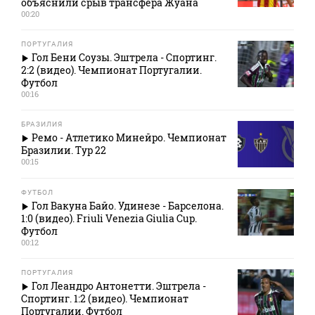
объяснили срыв трансфера Жуана
00:20
ПОРТУГАЛИЯ
Гол Бени Соузы. Эштрела - Спортинг.
2:2 (видео). Чемпионат Португалии.
Футбол
00:16
БРАЗИЛИЯ
Ремо - Атлетико Минейро. Чемпионат
Бразилии. Тур 22
00:15
ФУТБОЛ
Гол Вакуна Байо. Удинезе - Барселона.
1:0 (видео). Friuli Venezia Giulia Cup.
Футбол
00:12
ПОРТУГАЛИЯ
Гол Леандро Антонетти. Эштрела -
Спортинг. 1:2 (видео). Чемпионат
Португалии. Футбол