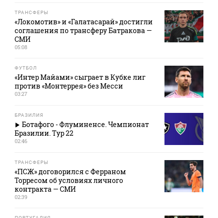
ТРАНСФЕРЫ
«Локомотив» и «Галатасарай» достигли
соглашения по трансферу Батракова —
СМИ
05:08
ФУТБОЛ
«Интер Майами» сыграет в Кубке лиг
против «Монтеррея» без Месси
03:27
БРАЗИЛИЯ
Ботафого - Флуминенсе. Чемпионат
Бразилии. Тур 22
02:46
ТРАНСФЕРЫ
«ПСЖ» договорился с Ферраном
Торресом об условиях личного
контракта — СМИ
02:39
ПОРТУГАЛИЯ