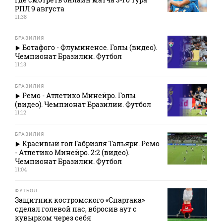
РПЛ 9 августа
11:38
БРАЗИЛИЯ
Ботафого - Флуминенсе. Голы (видео).
Чемпионат Бразилии. Футбол
11:13
БРАЗИЛИЯ
Ремо - Атлетико Минейро. Голы
(видео). Чемпионат Бразилии. Футбол
11:12
БРАЗИЛИЯ
Красивый гол Габриэля Тальяри. Ремо
- Атлетико Минейро. 2:2 (видео).
Чемпионат Бразилии. Футбол
11:04
ФУТБОЛ
Защитник костромского «Спартака»
сделал голевой пас, вбросив аут с
кувырком через себя