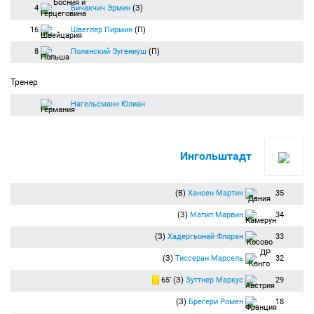
4
Бичакчич Эрмин
(З)
16
Швеглер Пирмин
(П)
8
Поланский Эугениуш
(П)
Тренер
Нагельсманн Юлиан
Ингольштадт
(В)
Хансен Мартин
35
(З)
Матип Марвин
34
(З)
Хадергьонай Флоран
33
(З)
Тиссеран Марсель
32
65′ (З)
Зуттнер Маркус
29
(З)
Брегери Ромен
18