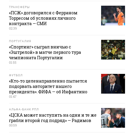
ТРАНСФЕРЫ
«ПСЖ» договорился с Ферраном
Торресом об условиях личного
контракта — СМИ
02:39
ПОРТУГАЛИЯ
«Спортинг» сыграл вничью с
«Эштрелой» в матче первого тура
чемпионата Португалии
01:55
ФУТБОЛ
«Кто‑то целенаправленно пытается
подорвать авторитет нашего
президента». ФИФА — об Инфантино
01:47
АЛЬФА-БАНК РПЛ
«ЦСКА может наступить на одни и те же
грабли второй год подряд» — Радимов
00:59