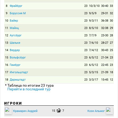
8
Фрайбург
23
10/3/10
30-40
33
9
Боруссия М
23
9/5/9
29-31
32
10
Байер
23
9/3/11
36-38
30
11
Майнц
23
8/5/10
32-38
29
12
Аугсбург
23
7/7/9
23-30
28
13
Шальке
23
7/6/10
28-27
27
14
Вердер
23
7/4/12
30-43
25
15
Вольфсбург
23
6/5/12
21-34
23
16
Гамбург
23
6/5/12
22-45
23
17
Ингольштадт
23
5/3/15
21-39
18
18
Дармштадт
23
3/3/17
15-45
12
* Таблица по итогам 23 тура
Перейти в последний тур
ИГРОКИ
15
7
Крамарич Андрей
Коэн Альмог