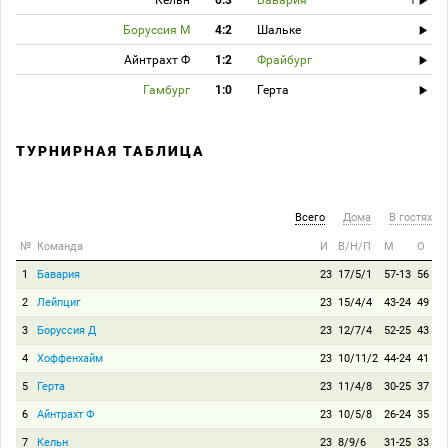
Кельн
0:3
Бавария
T
Боруссия М
4:2
Шальке
Айнтрахт Ф
1:2
Фрайбург
Гамбург
1:0
Герта
ТУРНИРНАЯ ТАБЛИЦА
Всего
Дома
В гостях
№
Команда
И
В/Н/П
М
О
1
Бавария
23
17/5/1
57-13
56
2
Лейпциг
23
15/4/4
43-24
49
3
Боруссия Д
23
12/7/4
52-25
43
4
Хоффенхайм
23
10/11/2
44-24
41
5
Герта
23
11/4/8
30-25
37
6
Айнтрахт Ф
23
10/5/8
26-24
35
7
Кельн
23
8/9/6
31-25
33