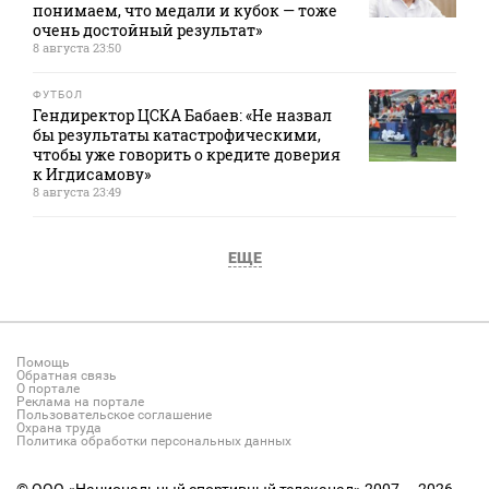
понимаем, что медали и кубок — тоже
очень достойный результат»
8 августа 23:50
ФУТБОЛ
Гендиректор ЦСКА Бабаев: «Не назвал
бы результаты катастрофическими,
чтобы уже говорить о кредите доверия
к Игдисамову»
8 августа 23:49
ЕЩЕ
Помощь
Обратная связь
О портале
Реклама на портале
Пользовательское соглашение
Охрана труда
Политика обработки персональных данных
© ООО «Национальный спортивный телеканал» 2007 — 2026.