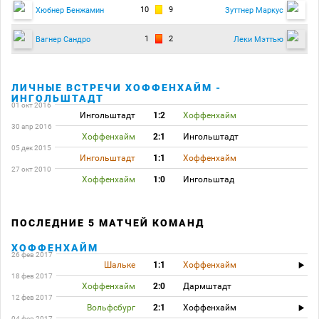
10
9
Хюбнер Бенжамин
Зуттнер Маркус
1
2
Вагнер Сандро
Леки Мэттью
ЛИЧНЫЕ ВСТРЕЧИ ХОФФЕНХАЙМ -
ИНГОЛЬШТАДТ
01 окт 2016
Ингольштадт
1:2
Хоффенхайм
30 апр 2016
Хоффенхайм
2:1
Ингольштадт
05 дек 2015
Ингольштадт
1:1
Хоффенхайм
27 окт 2010
Хоффенхайм
1:0
Ингольштад
ПОСЛЕДНИЕ 5 МАТЧЕЙ КОМАНД
ХОФФЕНХАЙМ
26 фев 2017
Шальке
1:1
Хоффенхайм
18 фев 2017
Хоффенхайм
2:0
Дармштадт
12 фев 2017
Вольфсбург
2:1
Хоффенхайм
04 фев 2017