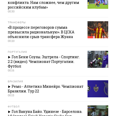
конфликта. Нам сложнее, чем другим
российским клубам»
00:30
ТРАНСФЕРЫ
«В процессе переговоров сумма
превысила рациональную». В ЦСКА
объяснили срыв трансфера Жуана
00:20
ПОРТУГАЛИЯ
Гол Бени Соузы. Эштрела - Спортинг.
2:2 (видео). Чемпионат Португалии.
Футбол
00:16
БРАЗИЛИЯ
Ремо - Атлетико Минейро. Чемпионат
Бразилии. Тур 22
00:15
ФУТБОЛ
Гол Вакуна Байо. Удинезе - Барселона.