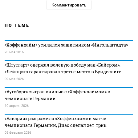
Комментировать
ПО ТЕМЕ
«Хоффенхайм» усилился защитником «Ингольштадта»
20 мая 2016
«Штутгарт» одержал волевую победу над «Байером»,
«Лейпциг» гарантировал третье место в Бундеслиге
09 мая 2026
«Аугсбург» сыграл вничью с «Хоффенхаймом» в
чемпионате Германии
10 апреля 2026
«Бавария» разгромила «Хоффенхайм» в матче
чемпионата Германии, Диас сделал хет‑трик
08 февраля 2026