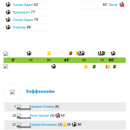
Салаи Адам
62′
60′
Зюле
Крамарич
77′
Салаи Адам
79′
Хюбнер
88′
0′
45′
90′
15′
30′
60′
75′
Хоффенхайм
1
Бауманн Оливер
(В)
25
Зюле Никлас
(З)
60′
21
Хюбнер Бенжамин
(З)
58′
88′