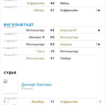
Хоффенхайм
4:0
Майнц
28 янв 2017
Лейпциг
2:1
Хоффенхайм
T
ИНГОЛЬШТАДТ
26 фев 2017
Ингольштадт
0:2
Боруссия М
18 фев 2017
Айнтрахт Ф
0:2
Ингольштадт
11 фев 2017
Ингольштадт
0:2
Бавария
T
04 фев 2017
Герта
1:0
Ингольштадт
28 янв 2017
Ингольштадт
3:1
Гамбург
СУДЬЯ
Данкерт Бастиан
(Росток)
28 сен 2025
0
2
Фрайбург
1:1
Хоффенхайм
1
0