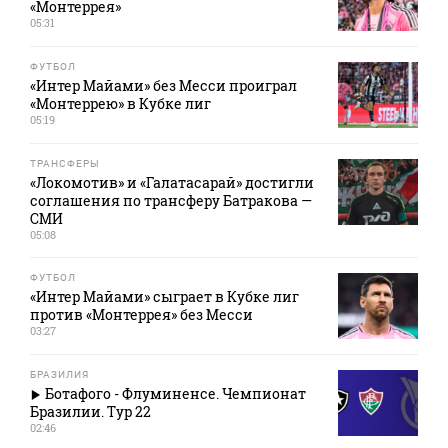
«Монтеррея»
05:31
ФУТБОЛ
«Интер Майами» без Месси проиграл
«Монтеррею» в Кубке лиг
05:19
ТРАНСФЕРЫ
«Локомотив» и «Галатасарай» достигли
соглашения по трансферу Батракова —
СМИ
05:08
ФУТБОЛ
«Интер Майами» сыграет в Кубке лиг
против «Монтеррея» без Месси
03:27
БРАЗИЛИЯ
Ботафого - Флуминенсе. Чемпионат
Бразилии. Тур 22
02:46