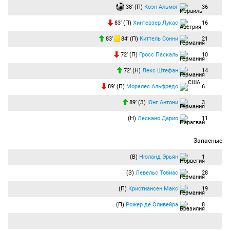
38′ (П)
Коэн Альмог
36
83′ (П)
Хинтерзер Лукас
16
83′
84′ (П)
Киттель Сонни
21
72′ (П)
Гросс Паскаль
10
72′ (Н)
Лекс Штефан
14
89′ (П)
Моралес Альфредо
6
89′ (З)
Юнг Антони
3
(Н)
Лескано Дарио
11
Запасные
(В)
Нюланд Эрьян
1
(З)
Левельс Тобиас
28
(П)
Кристиансен Макс
19
(П)
Рожер де Оливейра
8