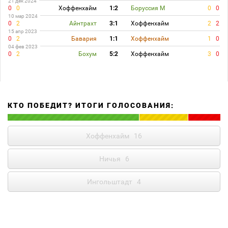
21 дек 2024
0
0
Хоффенхайм
1:2
Боруссия М
0
0
10 мар 2024
0
2
Айнтрахт
3:1
Хоффенхайм
2
2
15 апр 2023
0
2
Бавария
1:1
Хоффенхайм
1
0
04 фев 2023
0
2
Бохум
5:2
Хоффенхайм
3
0
КТО ПОБЕДИТ? ИТОГИ ГОЛОСОВАНИЯ:
Хоффенхайм
16
Ничья
6
Ингольштадт
4