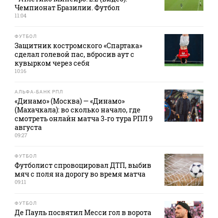
Чемпионат Бразилии. Футбол
11:04
ФУТБОЛ
Защитник костромского «Спартака»
сделал голевой пас, вбросив аут с
кувырком через себя
10:16
АЛЬФА-БАНК РПЛ
«Динамо» (Москва) — «Динамо»
(Махачкала): во сколько начало, где
смотреть онлайн матча 3‑го тура РПЛ 9
августа
09:27
ФУТБОЛ
Футболист спровоцировал ДТП, выбив
мяч с поля на дорогу во время матча
09:11
ФУТБОЛ
Де Пауль посвятил Месси гол в ворота