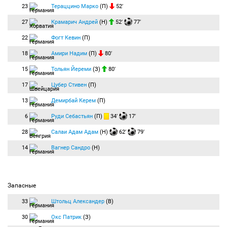
23
Тераццино Марко
(П)
52′
27
Крамарич Андрей
(Н)
52′
77′
22
Фогт Кевин
(П)
18
Амири Надим
(П)
80′
15
Тольян Йереми
(З)
80′
17
Цубер Стивен
(П)
13
Демирбай Керем
(П)
6
Руди Себастьян
(П)
34′
17′
28
Салаи Адам Адам
(Н)
62′
79′
14
Вагнер Сандро
(Н)
Запасные
33
Штольц Александер
(В)
30
Окс Патрик
(З)