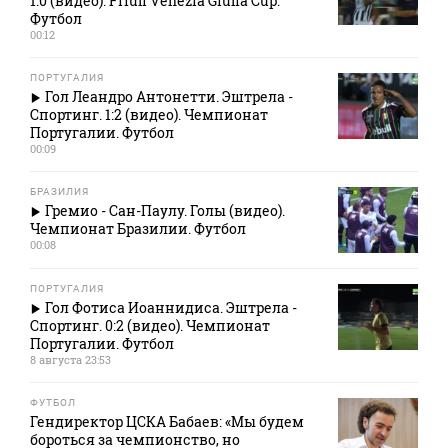
1:0 (видео). Friuli Venezia Giulia Cup.
Футбол
00:12
ПОРТУГАЛИЯ
Гол Леандро Антонетти. Эштрела -
Спортинг. 1:2 (видео). Чемпионат
Португалии. Футбол
00:09
БРАЗИЛИЯ
Гремио - Сан-Паулу. Голы (видео).
Чемпионат Бразилии. Футбол
00:08
ПОРТУГАЛИЯ
Гол Фотиса Иоаннидиса. Эштрела -
Спортинг. 0:2 (видео). Чемпионат
Португалии. Футбол
8 августа 23:53
ФУТБОЛ
Гендиректор ЦСКА Бабаев: «Мы будем
бороться за чемпионство, но