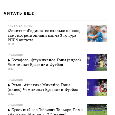
ЧИТАТЬ ЕЩЕ
АЛЬФА-БАНК РПЛ
«Зенит» — «Родина»: во сколько начало,
где смотреть онлайн матча 3‑го тура
РПЛ 9 августа
11:38
БРАЗИЛИЯ
Ботафого - Флуминенсе. Голы (видео).
Чемпионат Бразилии. Футбол
11:13
БРАЗИЛИЯ
Ремо - Атлетико Минейро. Голы
(видео). Чемпионат Бразилии. Футбол
11:12
БРАЗИЛИЯ
Красивый гол Габриэля Тальяри. Ремо
- Атлетико Минейро. 2:2 (видео).