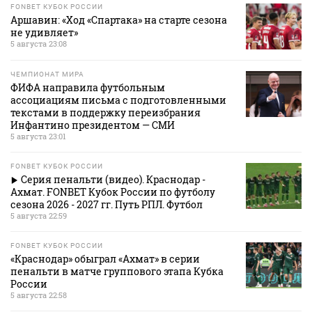
FONBET КУБОК РОССИИ
Аршавин: «Ход «Спартака» на старте сезона
не удивляет»
5 августа 23:08
ЧЕМПИОНАТ МИРА
ФИФА направила футбольным
ассоциациям письма с подготовленными
текстами в поддержку переизбрания
Инфантино президентом — СМИ
5 августа 23:01
FONBET КУБОК РОССИИ
Серия пенальти (видео). Краснодар -
Ахмат. FONBET Кубок России по футболу
сезона 2026 - 2027 гг. Путь РПЛ. Футбол
5 августа 22:59
FONBET КУБОК РОССИИ
«Краснодар» обыграл «Ахмат» в серии
пенальти в матче группового этапа Кубка
России
5 августа 22:58