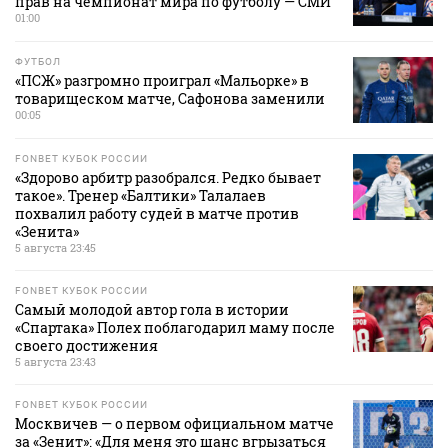
прав на чемпионат мира по футболу — СМИ
01:00
ФУТБОЛ
«ПСЖ» разгромно проиграл «Мальорке» в
товарищеском матче, Сафонова заменили
00:05
FONBET КУБОК РОССИИ
«Здорово арбитр разобрался. Редко бывает
такое». Тренер «Балтики» Талалаев
похвалил работу судей в матче против
«Зенита»
5 августа 23:45
FONBET КУБОК РОССИИ
Самый молодой автор гола в истории
«Спартака» Полех поблагодарил маму после
своего достижения
5 августа 23:43
FONBET КУБОК РОССИИ
Москвичев — о первом официальном матче
за «Зенит»: «Для меня это шанс вгрызаться