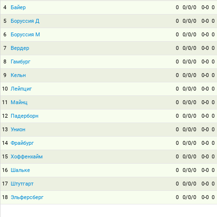
4
Байер
0
0/0/0
0-0
0
5
Боруссия Д
0
0/0/0
0-0
0
6
Боруссия М
0
0/0/0
0-0
0
7
Вердер
0
0/0/0
0-0
0
8
Гамбург
0
0/0/0
0-0
0
9
Кельн
0
0/0/0
0-0
0
10
Лейпциг
0
0/0/0
0-0
0
11
Майнц
0
0/0/0
0-0
0
12
Падерборн
0
0/0/0
0-0
0
13
Унион
0
0/0/0
0-0
0
14
Фрайбург
0
0/0/0
0-0
0
15
Хоффенхайм
0
0/0/0
0-0
0
16
Шальке
0
0/0/0
0-0
0
17
Штутгарт
0
0/0/0
0-0
0
18
Эльферсберг
0
0/0/0
0-0
0