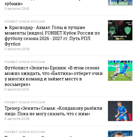
зубами»
5 августа 23:42
FONBET КУБОК РОССИИ
Краснодар - Ахмат. Голы и лучшие
моменты (видео). FONBET Кубок России по
футболу сезона 2026 - 2027 гг. Путь РПЛ.
Футбол
5 августа 23:39
FONBET КУБОК РОССИИ
Футболист «Зенита» Ерохин: «В этом сезоне
можно ожидать, что «Балтика» отберет очки
у многих команд и займет место в
восьмерке»
5 августа 23:31
FONBET КУБОК РОССИИ
Тренер «Зенита» Семак: «Кондакову разбили
лицо. Пока не могу сказать, что с ним»
5 августа 23:28
FONBET КУБОК РОССИИ