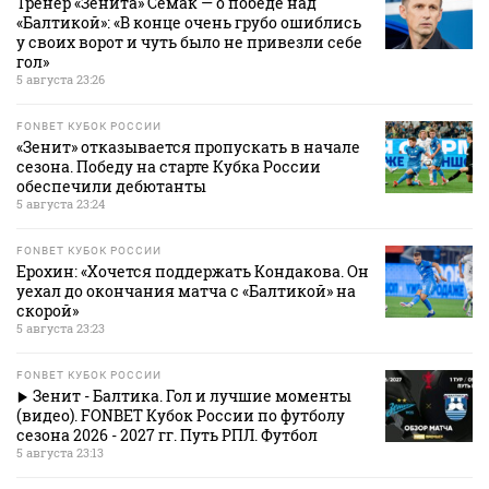
Тренер «Зенита» Семак — о победе над
«Балтикой»: «В конце очень грубо ошиблись
у своих ворот и чуть было не привезли себе
гол»
5 августа 23:26
FONBET КУБОК РОССИИ
«Зенит» отказывается пропускать в начале
сезона. Победу на старте Кубка России
обеспечили дебютанты
5 августа 23:24
FONBET КУБОК РОССИИ
Ерохин: «Хочется поддержать Кондакова. Он
уехал до окончания матча с «Балтикой» на
скорой»
5 августа 23:23
FONBET КУБОК РОССИИ
Зенит - Балтика. Гол и лучшие моменты
(видео). FONBET Кубок России по футболу
сезона 2026 - 2027 гг. Путь РПЛ. Футбол
5 августа 23:13