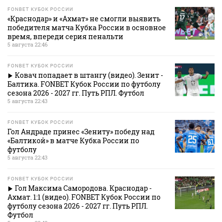
FONBET КУБОК РОССИИ
«Краснодар» и «Ахмат» не смогли выявить
победителя матча Кубка России в основное
время, впереди серия пенальти
5 августа 22:46
FONBET КУБОК РОССИИ
Ковач попадает в штангу (видео). Зенит -
Балтика. FONBET Кубок России по футболу
сезона 2026 - 2027 гг. Путь РПЛ. Футбол
5 августа 22:43
FONBET КУБОК РОССИИ
Гол Андраде принес «Зениту» победу над
«Балтикой» в матче Кубка России по
футболу
5 августа 22:43
FONBET КУБОК РОССИИ
Гол Максима Самородова. Краснодар -
Ахмат. 1:1 (видео). FONBET Кубок России по
футболу сезона 2026 - 2027 гг. Путь РПЛ.
Футбол