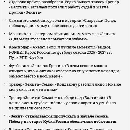
«Здорово арбитр разобрался. Редко бывает такое». Тренер
«Балтики» Талалаев похвалил работу судей в матче
против «Зенита»
Самый молодой автор гола в истории «Спартака» Полех
поблагодарил маму после своего достижения
Москвичев — о первом официальном матче за «Зенит»:
«Для меня это шанс вгрызаться зубами»
Краснодар - Ахмат. Голы и лучшие моменты (видео).
FONBET Кубок России по футболу сезона 2026 - 2027 гг.
Путь РПЛ. Футбол
Футболист «Зенита» Ерохин: «В этом сезоне можно
ожидать, что «Балтика» отберет очки у многих команд и
займет место в восьмерке»
Тренер «Зенита» Семак: «Кондакову разбили лицо. Пока не
могу сказать, что с ним»
Тренер «Зенита» Семак — о победе над «Балтикой»: «В
конце очень грубо ошиблись у своих ворот и чуть было
не привезли себе гол»
«Зенит» отказывается пропускать в начале сезона.
Победу на старте Кубка России обеспечили дебютанты
Ерохин: «Хочется поддержать Кондакова. Он уехал до