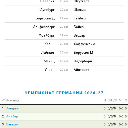
Бавария
Штутгарт
28 авг
Аугсбург
Шальке
29 авг
Боруссия Д
Гамбург
29 авг
Эльферсберг
Байер
29 авг
Фрайбург
Вердер
29 авг
Кельн
Хоффенхайм
29 авг
Лейпциг
Боруссия М
29 авг
Майнц
Падерборн
29 авг
Унион
Айнтрахт
29 авг
ЧЕМПИОНАТ ГЕРМАНИИ 2026-27
№
Команда
И
В/Н/П
М
О
1
Айнтрахт
0
0/0/0
0-0
0
2
Аугсбург
0
0/0/0
0-0
0
3
Бавария
0
0/0/0
0-0
0