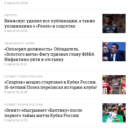
5 августа 22:06
ЕВРОПА
Винисиус удалил все публикации, а также
упоминания о «Реале» в соцсетях
5 августа 22:01
ЧЕМПИОНАТ МИРА
«Опозорил должность». Обладатель
«Золотого мяча» Фигу призвал главу ФИФА
Инфантино уйти в отставку
5 августа 21:51
FONBET КУБОК РОССИИ
«Спартак» мощно стартовал в Кубке России.
16-летний Полех переписал историю клуба!
5 августа 21:43
FONBET КУБОК РОССИИ
«Зенит» обыгрывает «Балтику» после
первого тайма матча Кубка России
5 августа 21:35