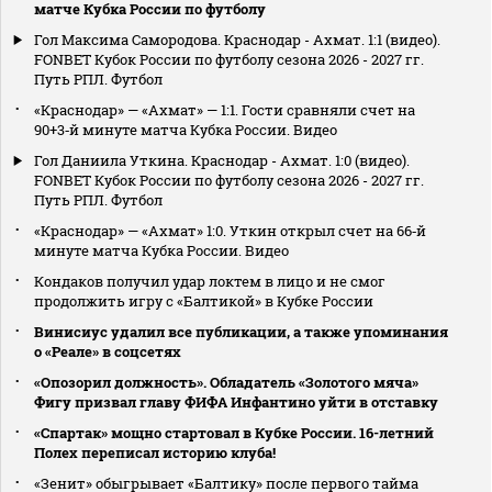
матче Кубка России по футболу
Гол Максима Самородова. Краснодар - Ахмат. 1:1 (видео).
FONBET Кубок России по футболу сезона 2026 - 2027 гг.
Путь РПЛ. Футбол
«Краснодар» — «Ахмат» — 1:1. Гости сравняли счет на
90+3‑й минуте матча Кубка России. Видео
Гол Даниила Уткина. Краснодар - Ахмат. 1:0 (видео).
FONBET Кубок России по футболу сезона 2026 - 2027 гг.
Путь РПЛ. Футбол
«Краснодар» — «Ахмат» 1:0. Уткин открыл счет на 66‑й
минуте матча Кубка России. Видео
Кондаков получил удар локтем в лицо и не смог
продолжить игру с «Балтикой» в Кубке России
Винисиус удалил все публикации, а также упоминания
о «Реале» в соцсетях
«Опозорил должность». Обладатель «Золотого мяча»
Фигу призвал главу ФИФА Инфантино уйти в отставку
«Спартак» мощно стартовал в Кубке России. 16-летний
Полех переписал историю клуба!
«Зенит» обыгрывает «Балтику» после первого тайма