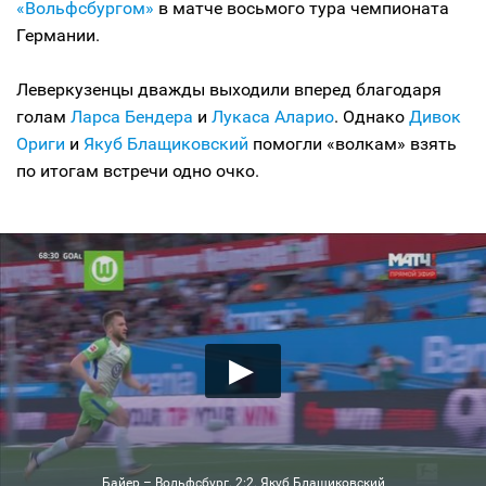
«Вольфсбургом»
в матче восьмого тура чемпионата
Германии.
Леверкузенцы дважды выходили вперед благодаря
голам
Ларса Бендера
и
Лукаса Аларио
. Однако
Дивок
Ориги
и
Якуб Блащиковский
помогли «волкам» взять
по итогам встречи одно очко.
Байер – Вольфсбург. 2:2. Якуб Блащиковский