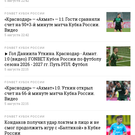
5 августа 22:42
FONBET КУБОК РОССИИ
«Краснодар» — «Ахмат» — 1:1. Гости сравняли
счет на 90+3‑й минуте матча Кубка России.
Видео
5 августа 22:42
FONBET КУБОК РОССИИ
Гол Даниила Уткина. Краснодар - Ахмат.
1:0 (видео). FONBET Кубок России по футболу
сезона 2026 - 2027 гг. Путь РПЛ. Футбол
5 августа 22:15
FONBET КУБОК РОССИИ
«Краснодар» — «Ахмат» 1:0. Уткин открыл
счет на 66‑й минуте матча Кубка России.
Видео
5 августа 22:15
FONBET КУБОК РОССИИ
Кондаков получил удар локтем в лицо и не
смог продолжить игру с «Балтикой» в Кубке
России