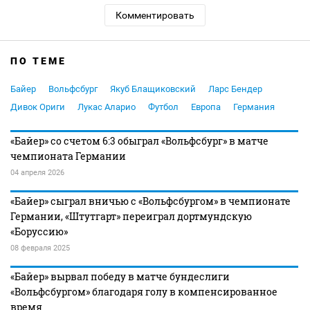
Комментировать
ПО ТЕМЕ
Байер
Вольфсбург
Якуб Блащиковский
Ларс Бендер
Дивок Ориги
Лукас Аларио
Футбол
Европа
Германия
«Байер» со счетом 6:3 обыграл «Вольфсбург» в матче
чемпионата Германии
04 апреля 2026
«Байер» сыграл вничью с «Вольфсбургом» в чемпионате
Германии, «Штутгарт» переиграл дортмундскую
«Боруссию»
08 февраля 2025
«Байер» вырвал победу в матче бундеслиги
«Вольфсбургом» благодаря голу в компенсированное
время