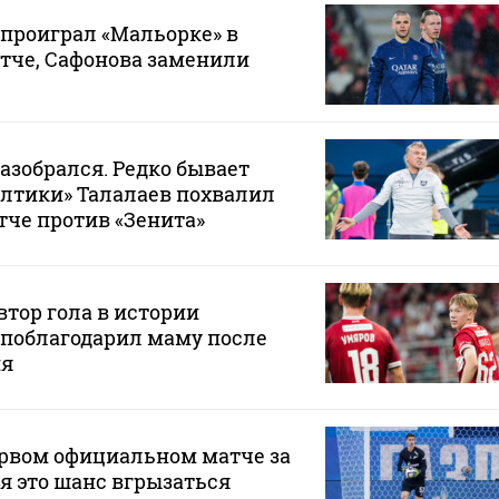
проиграл «Мальорке» в
тче, Сафонова заменили
разобрался. Редко бывает
Балтики» Талалаев похвалил
тче против «Зенита»
тор гола в истории
 поблагодарил маму после
ия
ервом официальном матче за
ня это шанс вгрызаться