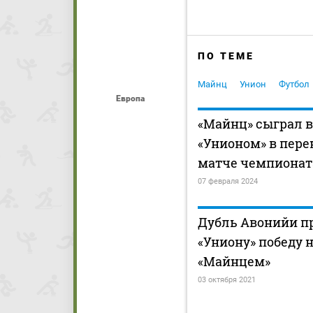
ПО ТЕМЕ
Майнц
Унион
Футбол
Европа
«Майнц» сыграл 
«Унионом» в пер
матче чемпионат
07 февраля 2024
Дубль Авонийи п
«Униону» победу 
«Майнцем»
03 октября 2021