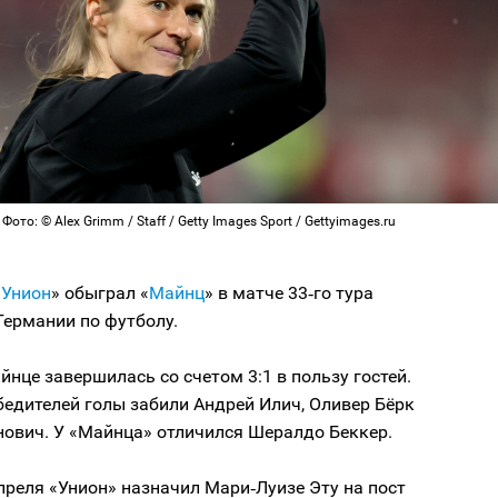
Фото: © Alex Grimm / Staff / Getty Images Sport / Gettyimages.ru
«
Унион
» обыграл «
Майнц
» в матче 33‑го тура
Германии по футболу.
йнце завершилась со счетом 3:1 в пользу гостей.
бедителей голы забили Андрей Илич, Оливер Бёрк
нович. У «Майнца» отличился Шералдо Беккер.
преля «Унион» назначил Мари‑Луизе Эту на пост