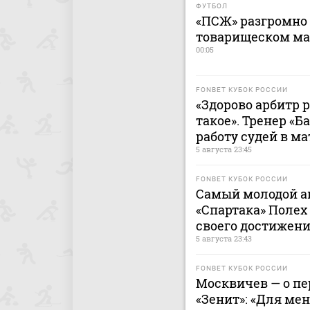
ФУТБОЛ
«ПСЖ» разгромно 
товарищеском ма
00:05
FONBET КУБОК РОССИИ
«Здорово арбитр 
такое». Тренер «
работу судей в ма
5 августа 23:45
FONBET КУБОК РОССИИ
Самый молодой ав
«Спартака» Полех
своего достижен
5 августа 23:43
FONBET КУБОК РОССИИ
Москвичев — о п
«Зенит»: «Для ме