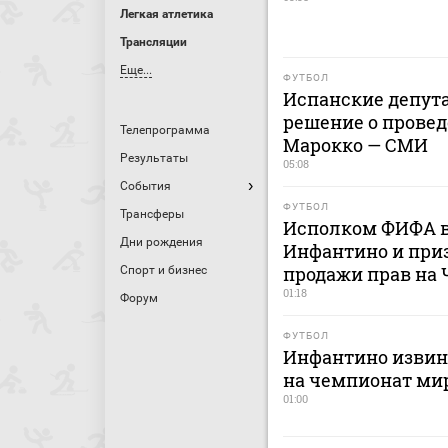
Легкая атлетика
Трансляции
Еще...
ФУТБОЛ
Испанские депут
решение о провед
Телепрограмма
Марокко — СМИ
Результаты
05:08
События
ФУТБОЛ
Трансферы
Исполком ФИФА в
Дни рождения
Инфантино и приз
продажи прав на
Спорт и бизнес
01:18
Форум
ФУТБОЛ
Инфантино извини
на чемпионат ми
01:00