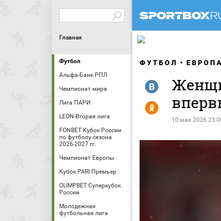
Главная
Футбол
ФУТБОЛ
ЕВРОП
Альфа-Банк РПЛ
Женщи
R
Чемпионат мира
вперв
Лига ПАРИ
Y
LEON-Вторая лига
10 мая 2026 23:0
FONBET Кубок России
по футболу сезона
2026-2027 гг.
Чемпионат Европы
Кубок PARI Премьер
OLIMPBET Суперкубок
России
Молодежная
футбольная лига