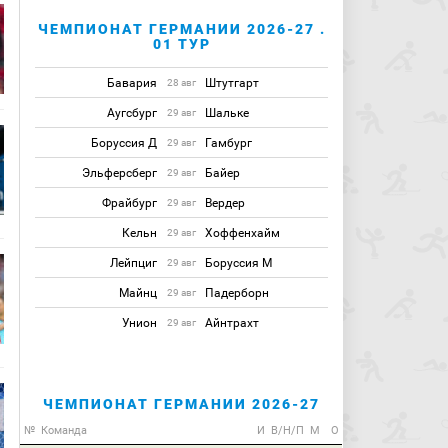
ЧЕМПИОНАТ ГЕРМАНИИ 2026-27 .
01 ТУР
Бавария
Штутгарт
28 авг
Аугсбург
Шальке
29 авг
Боруссия Д
Гамбург
29 авг
Эльферсберг
Байер
29 авг
Фрайбург
Вердер
29 авг
Кельн
Хоффенхайм
29 авг
Лейпциг
Боруссия М
29 авг
Майнц
Падерборн
29 авг
Унион
Айнтрахт
29 авг
ЧЕМПИОНАТ ГЕРМАНИИ 2026-27
№
Команда
И
В/Н/П
М
О