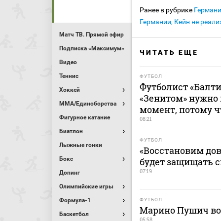
Ранее в рубрике
Герман
Германии, Кейн не реал
Матч ТВ. Прямой эфир
Подписка «Максимум»
ЧИТАТЬ ЕЩЕ
Видео
Теннис
ФУТБОЛ
Футболист «Балти
Хоккей
«Зенитом» нужно
MMA/Единоборства
момент, потому ч
Фигурное катание
08:21
Биатлон
ФУТБОЛ
Лыжные гонки
«Восстановим дов
Бокс
будет защищать 
07:19
Допинг
Олимпийские игры
Формула-1
ФУТБОЛ
Марино Пушич во
Баскетбол
05:58