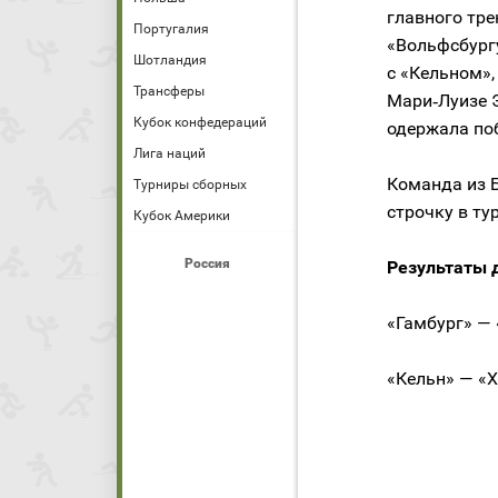
главного тре
Португалия
«Вольфсбургу
Шотландия
с «Кельном»,
Трансферы
Мари‑Луизе 
Кубок конфедераций
одержала поб
Лига наций
Команда из Б
Турниры сборных
строчку в ту
Кубок Америки
Россия
Результаты 
«Гамбург» — 
«Кельн» — «