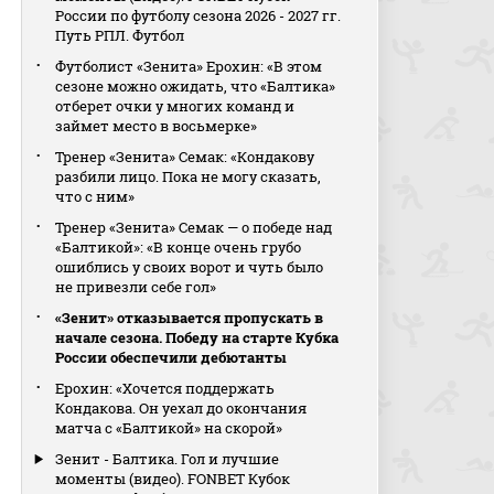
России по футболу сезона 2026 - 2027 гг.
Путь РПЛ. Футбол
Футболист «Зенита» Ерохин: «В этом
сезоне можно ожидать, что «Балтика»
отберет очки у многих команд и
займет место в восьмерке»
Тренер «Зенита» Семак: «Кондакову
разбили лицо. Пока не могу сказать,
что с ним»
Тренер «Зенита» Семак — о победе над
«Балтикой»: «В конце очень грубо
ошиблись у своих ворот и чуть было
не привезли себе гол»
«Зенит» отказывается пропускать в
начале сезона. Победу на старте Кубка
России обеспечили дебютанты
Ерохин: «Хочется поддержать
Кондакова. Он уехал до окончания
матча с «Балтикой» на скорой»
Зенит - Балтика. Гол и лучшие
моменты (видео). FONBET Кубок