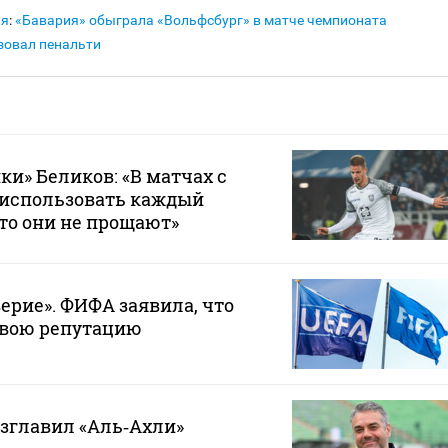
ия
:
«Бавария» обыграла «Вольфсбург» в матче чемпионата
изовал пенальти
ки» Беликов: «В матчах с
 использовать каждый
то они не прощают»
ерие». ФИФА заявила, что
свою репутацию
зглавил «Аль‑Ахли»