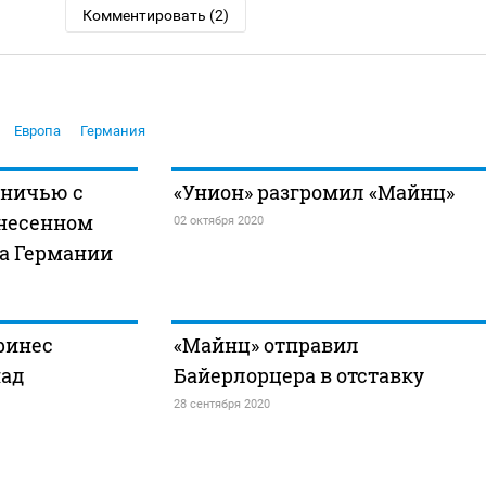
Комментировать (2)
Европа
Германия
вничью с
«Унион» разгромил «Майнц»
енесенном
02 октября 2020
а Германии
ринес
«Майнц» отправил
над
Байерлорцера в отставку
28 сентября 2020