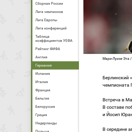
Сборная России
Лига чемпионов
Лига Европы
Лига конференций
Таблица
коэффициентов УЕФА
Рейтинг ФИФА
Англия
Мари-Луизе Эта / 
Германия
Испания
Берлинский 
Италия
чемпионата 
Франция
Бельгия
Встреча в Ма
В составе по
Белоруссия
и Йосип Юра
Греция
Нидерланды
В середине а
Польша