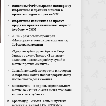
Исполком ФИФА выразил поддержку
Инфантино и признал ошибки в
проекте продажи прав на ЧМ
Инфантино извинился за проект
продажи прав на чемпионат мира по
футболу — СМИ
«ПСЖ» разгромно проиграл
«Мальорке» в товарищеском матче,
Сафонова заменили
«Здорово арбитр разобрался. Редко
бывает такое». Тренер «Балтики»
Талалаев похвалил работу судей в
матче против «Зенита»
Самый молодой автор гола в истории
«Спартака» Полех поблагодарил маму
после своего достижения
Москвичев — о первом официальном
матче за «Зенит»: «Для меня это шанс
вгрызаться зубами»
Краснодар - Ахмат. Голы и лучшие
моменты (видео). FONBET Кубок