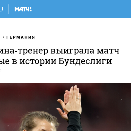
А
ГЕРМАНИЯ
на‑тренер выиграла матч
ые в истории Бундеслиги
0