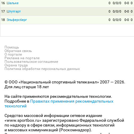
16
Шальке
0
0/0/0
0-0
0
17
Штутгарт
0
0/0/0
0-0
0
18
Эльферсберг
0
0/0/0
0-0
0
Помощь
Обратная связь
О портале
Реклама на портале
Пользовательское соглашение
Охрана труда
Политика обработки персональных данных
© ООО «Национальный спортивный телеканал» 2007 — 2026.
Для лиц старше 18 лет
На сайте применяются рекомендательные технологии.
Подробнее в
Правилах применения рекомендательных
технологий
Средство массовой информации сетевое издание
«www.sportbox.ru» зарегистрировано Федеральной службой
по надзору в сфере связи, информационных технологий
и массовых коммуникаций (Роскомнадзор).