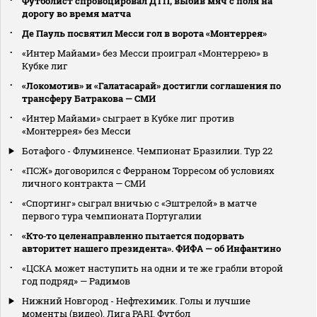
Футболист спровоцировал ДТП, выбив мяч с поля на
дорогу во время матча
Де Пауль посвятил Месси гол в ворота «Монтеррея»
«Интер Майами» без Месси проиграл «Монтеррею» в
Кубке лиг
«Локомотив» и «Галатасарай» достигли соглашения по
трансферу Батракова — СМИ
«Интер Майами» сыграет в Кубке лиг против
«Монтеррея» без Месси
Ботафого - Флуминенсе. Чемпионат Бразилии. Тур 22
«ПСЖ» договорился с Ферраном Торресом об условиях
личного контракта — СМИ
«Спортинг» сыграл вничью с «Эштрелой» в матче
первого тура чемпионата Португалии
«Кто‑то целенаправленно пытается подорвать
авторитет нашего президента». ФИФА — об Инфантино
«ЦСКА может наступить на одни и те же грабли второй
год подряд» — Радимов
Нижний Новгород - Нефтехимик. Голы и лучшие
моменты (видео). Лига PARI. Футбол