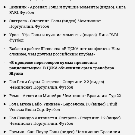
Шинник - Арсенал. Голы и лучшие моменты (видео). Лига
PARI. Футбол
Эштрела - Спортинг. Голы (видео). Чемпионат
Португалии. Футбол
Урал - Уфа. Голы и лучшие моменты (видео). Лига PARI.
Футбол
Бабаев о работе Шевелева: «В ЦСКА нет конфликта. Нам
сложнее, чем другим российским клубам»
«В процессе переговоров сумма превысила
рациональную». В ЦСКА объяснили срыв трансфера
Жуана
Гол Бени Соузы. Эштрела - Спортинг. 2:2 (видео).
Чемпионат Португалии. Футбол
Ремо - Атлетико Минейро. Чемпионат Бразилии. Тур 22
Гол Вакуна Байо. Удинезе - Барселона. 1:0 (видео). Friuli
Venezia Giulia Cup. Футбол
Гол Леандро Антонетти. Эштрела - Спортинг. 1:2 (видео).
Чемпионат Португалии. Футбол
Гремио - Сан-Паулу. Голы (видео). Чемпионат Бразилии.