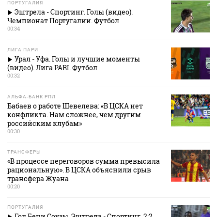
ПОРТУГАЛИЯ
Эштрела - Спортинг. Голы (видео).
Чемпионат Португалии. Футбол
00:34
ЛИГА ПАРИ
Урал - Уфа. Голы и лучшие моменты
(видео). Лига PARI. Футбол
00:32
АЛЬФА-БАНК РПЛ
Бабаев о работе Шевелева: «В ЦСКА нет
конфликта. Нам сложнее, чем другим
российским клубам»
00:30
ТРАНСФЕРЫ
«В процессе переговоров сумма превысила
рациональную». В ЦСКА объяснили срыв
трансфера Жуана
00:20
ПОРТУГАЛИЯ
Гол Бени Соузы. Эштрела - Спортинг. 2:2