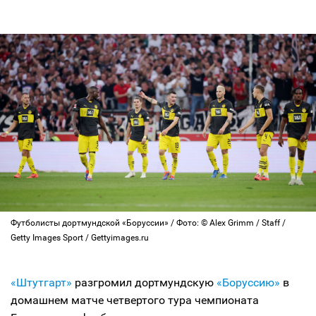
Футболисты дортмундской «Боруссии» / Фото: © Alex Grimm / Staff /
Getty Images Sport / Gettyimages.ru
«Штутгарт»
разгромил дортмундскую
«Боруссию»
в
домашнем матче четвертого тура чемпионата