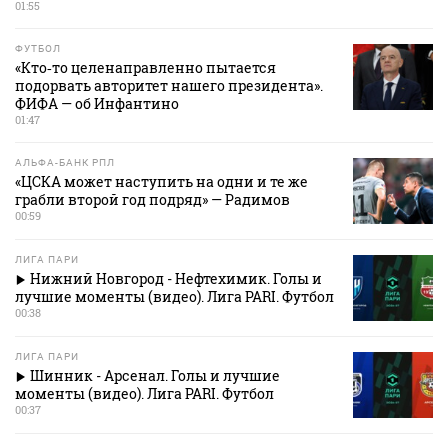
01:55
ФУТБОЛ
«Кто‑то целенаправленно пытается
подорвать авторитет нашего президента».
ФИФА — об Инфантино
01:47
АЛЬФА-БАНК РПЛ
«ЦСКА может наступить на одни и те же
грабли второй год подряд» — Радимов
00:59
ЛИГА ПАРИ
Нижний Новгород - Нефтехимик. Голы и
лучшие моменты (видео). Лига PARI. Футбол
00:38
ЛИГА ПАРИ
Шинник - Арсенал. Голы и лучшие
моменты (видео). Лига PARI. Футбол
00:37