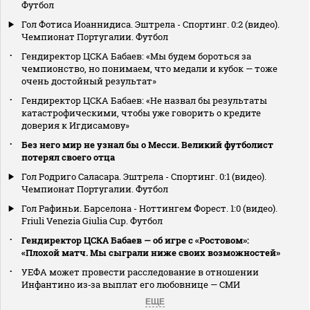
Футбол
Гол Фотиса Иоаннидиса. Эштрела - Спортинг. 0:2 (видео).
Чемпионат Португалии. Футбол
Гендиректор ЦСКА Бабаев: «Мы будем бороться за
чемпионство, но понимаем, что медали и кубок — тоже
очень достойный результат»
Гендиректор ЦСКА Бабаев: «Не назвал бы результаты
катастрофическими, чтобы уже говорить о кредите
доверия к Игдисамову»
Без него мир не узнал бы о Месси. Великий футболист
потерял своего отца
Гол Родриго Саласара. Эштрела - Спортинг. 0:1 (видео).
Чемпионат Португалии. Футбол
Гол Рафиньи. Барселона - Ноттингем Форест. 1:0 (видео).
Friuli Venezia Giulia Cup. Футбол
Гендиректор ЦСКА Бабаев — об игре с «Ростовом»:
«Плохой матч. Мы сыграли ниже своих возможностей»
УЕФА может провести расследование в отношении
Инфантино из‑за выплат его любовнице — СМИ
ЕЩЕ