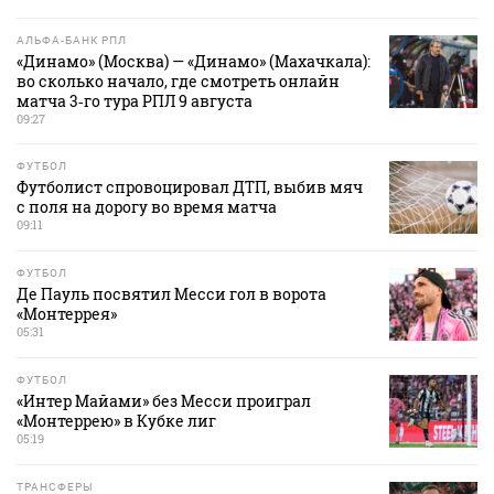
АЛЬФА-БАНК РПЛ
«Динамо» (Москва) — «Динамо» (Махачкала):
во сколько начало, где смотреть онлайн
матча 3‑го тура РПЛ 9 августа
09:27
ФУТБОЛ
Футболист спровоцировал ДТП, выбив мяч
с поля на дорогу во время матча
09:11
ФУТБОЛ
Де Пауль посвятил Месси гол в ворота
«Монтеррея»
05:31
ФУТБОЛ
«Интер Майами» без Месси проиграл
«Монтеррею» в Кубке лиг
05:19
ТРАНСФЕРЫ