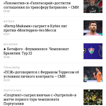
«Локомотив» и «Галатасарай» достигли
соглашения по трансферу Батракова — СМИ
05:08
ФУТБОЛ
«Интер Майами» сыграет в Кубке лиг
против «Монтеррея» без Месси
03:27
БРАЗИЛИЯ
Ботафого - Флуминенсе. Чемпионат
Бразилии. Тур 22
02:46
ТРАНСФЕРЫ
«ПСЖ» договорился с Ферраном Торресом об
условиях личного контракта — СМИ
02:39
ПОРТУГАЛИЯ
«Спортинг» сыграл вничью с «Эштрелой» в
матче первого тура чемпионата
Португалии