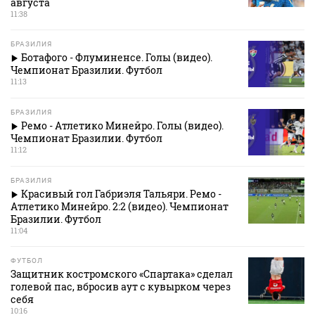
августа
11:38
БРАЗИЛИЯ
Ботафого - Флуминенсе. Голы (видео).
Чемпионат Бразилии. Футбол
11:13
БРАЗИЛИЯ
Ремо - Атлетико Минейро. Голы (видео).
Чемпионат Бразилии. Футбол
11:12
БРАЗИЛИЯ
Красивый гол Габриэля Тальяри. Ремо -
Атлетико Минейро. 2:2 (видео). Чемпионат
Бразилии. Футбол
11:04
ФУТБОЛ
Защитник костромского «Спартака» сделал
голевой пас, вбросив аут с кувырком через
себя
10:16