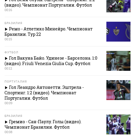
(видео). Чемпионат Португалии. Футбол
00:16
БРАЗИЛИЯ
Ремо - Атлетико Минейро. Чемпионат
Бразилии. Тур 22
00:15
ФУТБОЛ
Гол Вакуна Байо. Удинезе - Барселона. 1:0
(видео). Friuli Venezia Giulia Cup. Футбол
00:12
ПОРТУГАЛИЯ
Гол Леандро Антонетти. Эштрела -
Спортинг. 1:2 (видео). Чемпионат
Португалии. Футбол
00:09
БРАЗИЛИЯ
Гремио - Сан-Паулу. Голы (видео).
Чемпионат Бразилии. Футбол
00:08