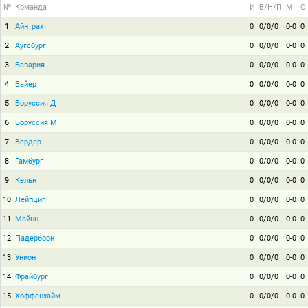
№
Команда
И
В/Н/П
М
О
1
Айнтрахт
0
0/0/0
0-0
0
2
Аугсбург
0
0/0/0
0-0
0
3
Бавария
0
0/0/0
0-0
0
4
Байер
0
0/0/0
0-0
0
5
Боруссия Д
0
0/0/0
0-0
0
6
Боруссия М
0
0/0/0
0-0
0
7
Вердер
0
0/0/0
0-0
0
8
Гамбург
0
0/0/0
0-0
0
9
Кельн
0
0/0/0
0-0
0
10
Лейпциг
0
0/0/0
0-0
0
11
Майнц
0
0/0/0
0-0
0
12
Падерборн
0
0/0/0
0-0
0
13
Унион
0
0/0/0
0-0
0
14
Фрайбург
0
0/0/0
0-0
0
15
Хоффенхайм
0
0/0/0
0-0
0