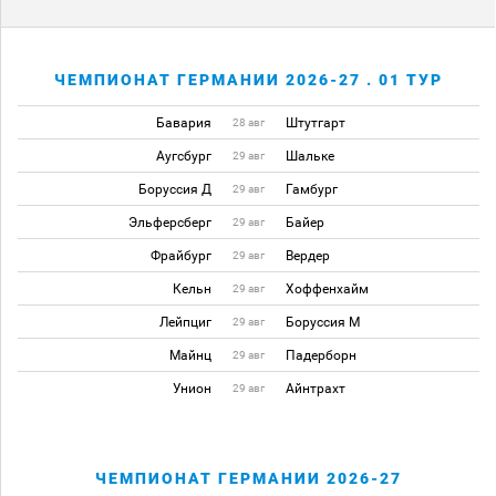
ЧЕМПИОНАТ ГЕРМАНИИ 2026-27 . 01 ТУР
Бавария
Штутгарт
28 авг
Аугсбург
Шальке
29 авг
Боруссия Д
Гамбург
29 авг
Эльферсберг
Байер
29 авг
Фрайбург
Вердер
29 авг
Кельн
Хоффенхайм
29 авг
Лейпциг
Боруссия М
29 авг
Майнц
Падерборн
29 авг
Унион
Айнтрахт
29 авг
ЧЕМПИОНАТ ГЕРМАНИИ 2026-27