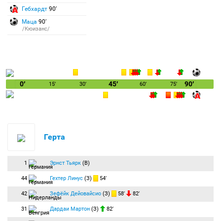
Гебхардт
90′
Маца
90′
/Кюизанс/
0′
45′
90′
15′
30′
60′
75′
Герта
1
Эрнст Тьярк
(В)
44
Гехтер Линус
(З)
54′
42
Зефёйк Дейовайсио
(З)
58′
82′
31
Дардаи Мартон
(З)
82′