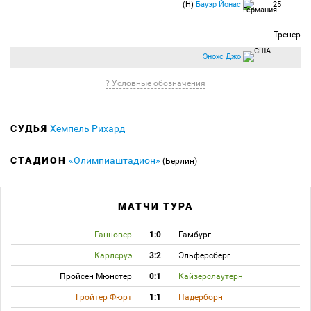
(Н)
Бауэр Йонас
25
Тренер
Энохс Джо
? Условные обозначения
СУДЬЯ
Хемпель Рихард
СТАДИОН
«Олимпиаштадион»
(Берлин)
МАТЧИ ТУРА
Ганновер
1:0
Гамбург
Карлсруэ
3:2
Эльферсберг
Пройсен Мюнстер
0:1
Кайзерслаутерн
Гройтер Фюрт
1:1
Падерборн