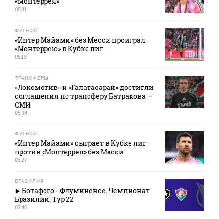
«Монтеррея»
05:31
ФУТБОЛ
«Интер Майами» без Месси проиграл
«Монтеррею» в Кубке лиг
05:19
ТРАНСФЕРЫ
«Локомотив» и «Галатасарай» достигли
соглашения по трансферу Батракова —
СМИ
05:08
ФУТБОЛ
«Интер Майами» сыграет в Кубке лиг
против «Монтеррея» без Месси
03:27
БРАЗИЛИЯ
Ботафого - Флуминенсе. Чемпионат
Бразилии. Тур 22
02:46