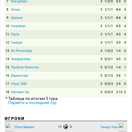
7
Магдебург
3
1/2/0
5-3
5
8
Кельн
3
1/1/1
8-4
4
9
Шальке
3
1/1/1
8-6
4
10
Нюрнберг
3
1/1/1
6-5
4
11
Герта
3
1/1/1
4-3
4
12
Гамбург
3
1/1/1
3-3
4
13
Ян Регенсбург
3
1/0/2
1-4
3
14
Эльферсберг
3
0/2/1
4-5
2
15
Пройсен Мюнстер
3
0/1/2
1-4
1
16
Дармштадт
3
0/1/2
2-6
1
17
Ульм 1846
3
0/0/3
2-5
0
18
Айнтрахт Бр
3
0/0/3
2-13
0
* Таблица по итогам 3 тура
Перейти в последний тур
ИГРОКИ
11
5
Резе Фабиан
Ганаус Ноа