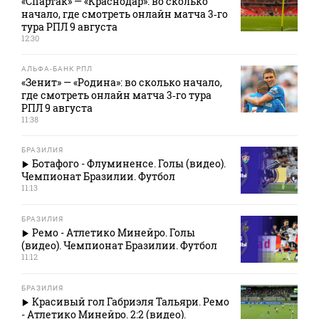
«Спартак» — «Краснодар»: во сколько
начало, где смотреть онлайн матча 3‑го
тура РПЛ 9 августа
12:30
АЛЬФА-БАНК РПЛ
«Зенит» — «Родина»: во сколько начало,
где смотреть онлайн матча 3‑го тура
РПЛ 9 августа
11:38
БРАЗИЛИЯ
Ботафого - Флуминенсе. Голы (видео).
Чемпионат Бразилии. Футбол
11:13
БРАЗИЛИЯ
Ремо - Атлетико Минейро. Голы
(видео). Чемпионат Бразилии. Футбол
11:12
БРАЗИЛИЯ
Красивый гол Габриэля Тальяри. Ремо
- Атлетико Минейро. 2:2 (видео).