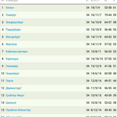
№
Команда
И
В/Н/П
М
О
1
Кельн
34
18/7/9
53-38
61
2
Гамбург
34
16/11/7
79-44
59
3
Эльферсберг
34
16/10/8
64-37
58
4
Падерборн
34
15/10/9
56-46
55
5
Магдебург
34
14/11/9
64-52
53
6
Фортуна
34
14/11/9
57-52
53
7
Кайзерслаутерн
34
15/8/11
56-55
53
8
Карлсруэ
34
14/10/10
57-55
52
9
Ганновер
34
13/12/9
41-36
51
10
Нюрнберг
34
14/6/14
60-58
48
11
Герта
34
12/8/14
49-51
44
12
Дармштадт
34
11/9/14
56-55
42
13
Гройтер Фюрт
34
10/9/15
45-59
39
14
Шальке
34
10/8/16
52-62
38
15
Пройсен Мюнстер
34
8/12/14
40-43
36