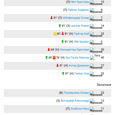
(П)
Фит Кристиан
10
(П)
Гайпль Андреас
8
81′ (П)
Шёнфельдер Оскар
7
81′ (З)
Цигеле Робин
14
80′
81′ (Н)
Прёгер Кай
33
81′ (Н)
Эйн Брайан
3
68′ (Н)
Кюльветтер Кристиан
30
68′
76′ (Н)
Уро-Тагба Мансур
40
81′ (Н)
Котер Доминик
27
81′ (Н)
Ганаус Ноа
20
Запасные
(В)
Поллерсбек Юлиан
23
(З)
Биттрофф Александр
13
(П)
Охойски Нико
11