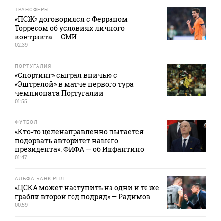
ТРАНСФЕРЫ
«ПСЖ» договорился с Ферраном
Торресом об условиях личного
контракта — СМИ
02:39
ПОРТУГАЛИЯ
«Спортинг» сыграл вничью с
«Эштрелой» в матче первого тура
чемпионата Португалии
01:55
ФУТБОЛ
«Кто‑то целенаправленно пытается
подорвать авторитет нашего
президента». ФИФА — об Инфантино
01:47
АЛЬФА-БАНК РПЛ
«ЦСКА может наступить на одни и те же
грабли второй год подряд» — Радимов
00:59