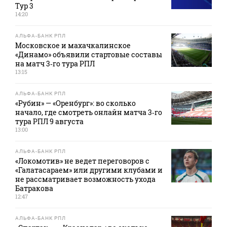
Тур 3
14:20
АЛЬФА-БАНК РПЛ
Московское и махачкалинское
«Динамо» объявили стартовые составы
на матч 3‑го тура РПЛ
13:15
АЛЬФА-БАНК РПЛ
«Рубин» — «Оренбург»: во сколько
начало, где смотреть онлайн матча 3‑го
тура РПЛ 9 августа
13:00
АЛЬФА-БАНК РПЛ
«Локомотив» не ведет переговоров с
«Галатасараем» или другими клубами и
не рассматривает возможность ухода
Батракова
12:47
АЛЬФА-БАНК РПЛ