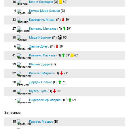
16
Кенни Джонджо
(З)
30′
4
Кемпф Марк-Оливер
(З)
33
Карбовник Михал
(П)
59′
27
Кюизанс Микаэль
(П)
59′
10
Маца Ибрахим
(П)
90′
6
Демме Диего
(П)
59′
41
Клеменс Паскаль
(П)
59′
67′
39
Шерант Дерри
(Н)
22
Винклер Мартен
(Н)
71′
20
Дардаи Палько
(Н)
71′
18
Шулер Лука
(Н)
59′
7
Нидерлехнер Флориан
(Н)
59′
Запасные
35
Герсбек Мариус
(В)