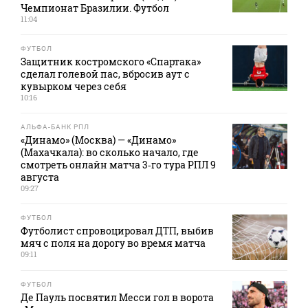
Чемпионат Бразилии. Футбол
11:04
ФУТБОЛ
Защитник костромского «Спартака»
сделал голевой пас, вбросив аут с
кувырком через себя
10:16
АЛЬФА-БАНК РПЛ
«Динамо» (Москва) — «Динамо»
(Махачкала): во сколько начало, где
смотреть онлайн матча 3‑го тура РПЛ 9
августа
09:27
ФУТБОЛ
Футболист спровоцировал ДТП, выбив
мяч с поля на дорогу во время матча
09:11
ФУТБОЛ
Де Пауль посвятил Месси гол в ворота