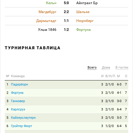
Кельн
5:0
Айнтрахт Бр
Магдебург
2:2
Шальке
Дармштадт
1:1
Нюрнберг
Ульм 1846
1:2
Фортуна
ТУРНИРНАЯ ТАБЛИЦА
Всего
Дома
В гостях
№
Команда
И
В/Н/П
М
О
1
Падерборн
3
2/1/0
6-3
7
2
Фортуна
3
2/1/0
4-1
7
3
Ганновер
3
2/1/0
3-0
7
4
Карлсруэ
3
2/1/0
6-4
7
5
Кайзерслаутерн
3
2/1/0
5-3
7
6
Гройтер Фюрт
3
1/2/0
6-4
5