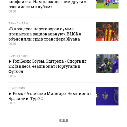
конфликта. Нам сложнее, чем другим
российским клубам»
00:30
ТРАНСФЕРЫ
«В процессе переговоров сумма
превысила рациональную». В ЦСКА
объяснили срыв трансфера Жуана
00:20
ПОРТУГАЛИЯ
Гол Бени Соузы. Эштрела - Спортинг.
2:2 (видео). Чемпионат Португалии.
Футбол
00:16
БРАЗИЛИЯ
Ремо - Атлетико Минейро. Чемпионат
Бразилии. Тур 22
00:15
ЕЩЕ