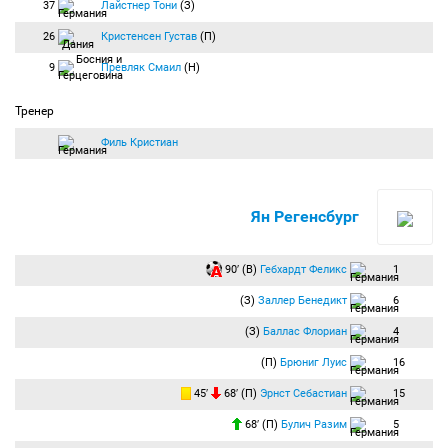
37
Лайстнер Тони
(З)
26
Кристенсен Густав
(П)
9
Превляк Смаил
(Н)
Тренер
Филь Кристиан
Ян Регенсбург
90′ (В)
Гебхардт Феликс
1
(З)
Заллер Бенедикт
6
(З)
Баллас Флориан
4
(П)
Брюниг Луис
16
45′
68′ (П)
Эрнст Себастиан
15
68′ (П)
Булич Разим
5