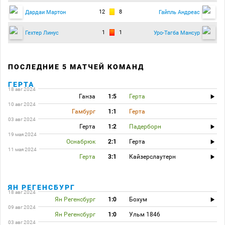
12
8
Дардаи Мартон
Гайпль Андреас
1
1
Гехтер Линус
Уро-Тагба Мансур
ПОСЛЕДНИЕ 5 МАТЧЕЙ КОМАНД
ГЕРТА
18 авг 2024
Ганза
1:5
Герта
10 авг 2024
Гамбург
1:1
Герта
03 авг 2024
Герта
1:2
Падерборн
19 мая 2024
Оснабрюк
2:1
Герта
11 мая 2024
Герта
3:1
Кайзерслаутерн
ЯН РЕГЕНСБУРГ
18 авг 2024
Ян Регенсбург
1:0
Бохум
09 авг 2024
Ян Регенсбург
1:0
Ульм 1846
03 авг 2024