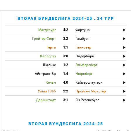
ВТОРАЯ БУНДЕСЛИГА 2024-25 . 34 ТУР
Магдебург
4:2
Фортуна
Гройтер Фюрт
3:2
Гамбург
Герта
1:1
Ганновер
Карлсруэ
3:0
Падерборн
Шальке
1:2
Эльферсберг
Айнтрахт Бр
1:4
Нюрнберг
Кельн
4:0
Кайзерслаутерн
Ульм 1846
2:2
Пройсен Мюнстер
Дармштадт
3:1
Ян Регенсбург
ВТОРАЯ БУНДЕСЛИГА 2024-25