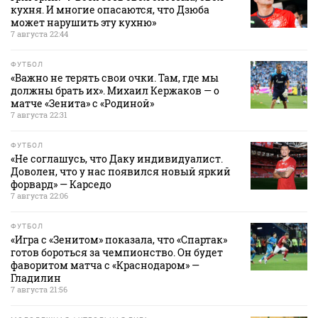
кухня. И многие опасаются, что Дзюба
может нарушить эту кухню»
7 августа 22:44
ФУТБОЛ
«Важно не терять свои очки. Там, где мы
должны брать их». Михаил Кержаков — о
матче «Зенита» с «Родиной»
7 августа 22:31
ФУТБОЛ
«Не соглашусь, что Даку индивидуалист.
Доволен, что у нас появился новый яркий
форвард» — Карседо
7 августа 22:06
ФУТБОЛ
«Игра с «Зенитом» показала, что «Спартак»
готов бороться за чемпионство. Он будет
фаворитом матча с «Краснодаром» —
Гладилин
7 августа 21:56