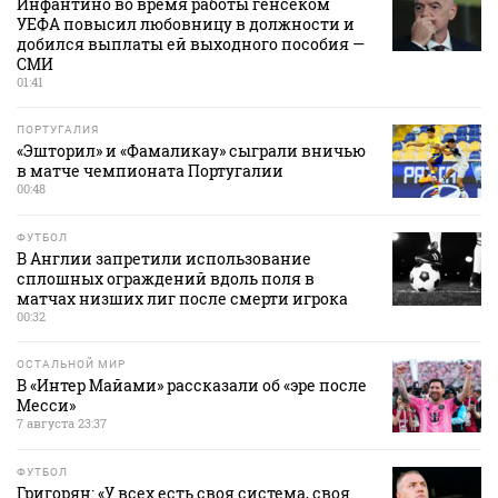
Инфантино во время работы генсеком
УЕФА повысил любовницу в должности и
добился выплаты ей выходного пособия —
СМИ
01:41
ПОРТУГАЛИЯ
«Эшторил» и «Фамаликау» сыграли вничью
в матче чемпионата Португалии
00:48
ФУТБОЛ
В Англии запретили использование
сплошных ограждений вдоль поля в
матчах низших лиг после смерти игрока
00:32
ОСТАЛЬНОЙ МИР
В «Интер Майами» рассказали об «эре после
Месси»
7 августа 23:37
ФУТБОЛ
Григорян: «У всех есть своя система, своя