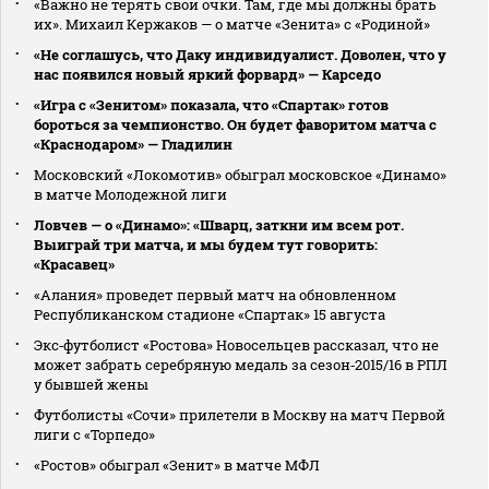
«Важно не терять свои очки. Там, где мы должны брать
их». Михаил Кержаков — о матче «Зенита» с «Родиной»
«Не соглашусь, что Даку индивидуалист. Доволен, что у
нас появился новый яркий форвард» — Карседо
«Игра с «Зенитом» показала, что «Спартак» готов
бороться за чемпионство. Он будет фаворитом матча с
«Краснодаром» — Гладилин
Московский «Локомотив» обыграл московское «Динамо»
в матче Молодежной лиги
Ловчев — о «Динамо»: «Шварц, заткни им всем рот.
Выиграй три матча, и мы будем тут говорить:
«Красавец»
«Алания» проведет первый матч на обновленном
Республиканском стадионе «Спартак» 15 августа
Экс‑футболист «Ростова» Новосельцев рассказал, что не
может забрать серебряную медаль за сезон‑2015/16 в РПЛ
у бывшей жены
Футболисты «Сочи» прилетели в Москву на матч Первой
лиги с «Торпедо»
«Ростов» обыграл «Зенит» в матче МФЛ