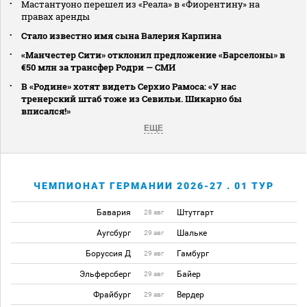
Мастантуоно перешел из «Реала» в «Фиорентину» на
правах аренды
Стало известно имя сына Валерия Карпина
«Манчестер Сити» отклонил предложение «Барселоны» в
€50 млн за трансфер Родри — СМИ
В «Родине» хотят видеть Серхио Рамоса: «У нас
тренерский штаб тоже из Севильи. Шикарно бы
вписался!»
ЕЩЕ
ЧЕМПИОНАТ ГЕРМАНИИ 2026-27 . 01 ТУР
Бавария
Штутгарт
28 авг
Аугсбург
Шальке
29 авг
Боруссия Д
Гамбург
29 авг
Эльферсберг
Байер
29 авг
Фрайбург
Вердер
29 авг