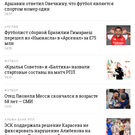
Аршавин ответил Овечкину, что футбол является
спортом номер один
14:37
АНГЛИЯ
Футболист сборной Бразилии Гимараеш
перешел из «Ньюкасла» в «Арсенал» за £75
млн
14:35
ФУТБОЛ
«Крылья Советов» и «Балтика» назвали
стартовые составы на матч РПЛ
14:16
ФУТБОЛ
Отец Лионеля Месси скончался в возрасте
68 лет — СМИ
13:51
АЛЬФА-БАНК РПЛ
ЭСК поддержала решение Карасева не
фиксировать нарушение Алибекова на