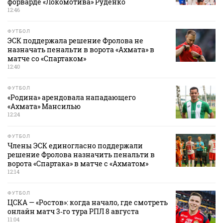
форварде «Локомотива» Руденко
12:46
ФУТБОЛ
ЭСК поддержала решение Фролова не
назначать пенальти в ворота «Ахмата» в
матче со «Спартаком»
12:40
ФУТБОЛ
«Родина» арендовала нападающего
«Ахмата» Мансилью
12:24
ФУТБОЛ
Члены ЭСК единогласно поддержали
решение Фролова назначить пенальти в
ворота «Спартака» в матче с «Ахматом»
12:14
ФУТБОЛ
ЦСКА — «Ростов»: когда начало, где смотреть
онлайн матч 3‑го тура РПЛ 8 августа
11:04