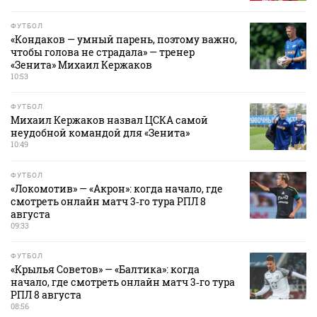
ФУТБОЛ
«Кондаков — умный парень, поэтому важно,
чтобы голова не страдала» — тренер
«Зенита» Михаил Кержаков
10:53
ФУТБОЛ
Михаил Кержаков назвал ЦСКА самой
неудобной командой для «Зенита»
10:49
ФУТБОЛ
«Локомотив» — «Акрон»: когда начало, где
смотреть онлайн матч 3‑го тура РПЛ 8
августа
09:33
ФУТБОЛ
«Крылья Советов» — «Балтика»: когда
начало, где смотреть онлайн матч 3‑го тура
РПЛ 8 августа
08:56