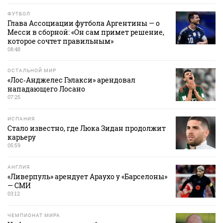
ФУТБОЛ
Глава Ассоциации футбола Аргентины — о
Месси в сборной: «Он сам примет решение,
которое сочтет правильным»
08:48
ОСТАЛЬНОЙ МИР
«Лос‑Анджелес Гэлакси» арендовал
нападающего Лосано
07:25
ИСПАНИЯ
Стало известно, где Люка Зидан продолжит
карьеру
05:59
АНГЛИЯ
«Ливерпуль» арендует Араухо у «Барселоны»
— СМИ
03:12
ЧЕМПИОНАТ МИРА