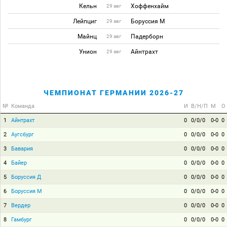
Кельн
Хоффенхайм
29 авг
Лейпциг
Боруссия М
29 авг
Майнц
Падерборн
29 авг
Унион
Айнтрахт
29 авг
ЧЕМПИОНАТ ГЕРМАНИИ 2026-27
№
Команда
И
В/Н/П
М
О
1
Айнтрахт
0
0/0/0
0-0
0
2
Аугсбург
0
0/0/0
0-0
0
3
Бавария
0
0/0/0
0-0
0
4
Байер
0
0/0/0
0-0
0
5
Боруссия Д
0
0/0/0
0-0
0
6
Боруссия М
0
0/0/0
0-0
0
7
Вердер
0
0/0/0
0-0
0
8
Гамбург
0
0/0/0
0-0
0