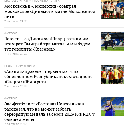
МОЛОДЕЖНАЯ ФУТБОЛЬНАЯ ЛИГА
Московский «Локомотив» обыграл
московское «Динамо» в матче Молодежной
лиги
7 августа 21:03
ФУТБОЛ
Ловчев — о «Динамо»: «Шварц, заткни им
всем рот. Выиграй три матча, и мы будем
тут говорить: «Красавец»
7 августа 20:22
LEON-ВТОРАЯ ЛИГА
«Алания» проведет первый матч на
обновленном Республиканском стадионе
«Спартак» 15 августа
7 августа 20:18
ФУТБОЛ
Экс‑футболист «Ростова» Новосельцев
рассказал, что не может забрать
серебряную медаль за сезон‑2015/16 в РПЛ у
бывшей жены
7 августа 20:13