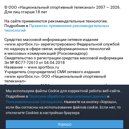
© ООО «Национальный спортивный телеканал» 2007 — 2026.
Для лиц старше 18 лет
На сайте применяются рекомендательные технологии.
Подробнее в
Правилах применения рекомендательных
технологий
Средство массовой информации сетевое издание
«www.sportbox.ru» зарегистрировано Федеральной службой
по надзору в сфере связи, информационных технологий
и массовых коммуникаций (Роскомнадзор).
Свидетельство о регистрации средства массовой информации
Эл № ФС77-72613 от 04.04.2018
Название — www.sportbox.ru
Учредитель (соучредители) СМИ сетевого издания
«www.sportbox.ru»: ООО «Национальный спортивный
телеканал»
Главный редактор СМИ сетевого издания «www.sportbox.ru»:
Конов В.А.
Мы используем файлы Сookie для корректной работы веб-сайта.
Номер телефона редакции СМИ сетевого издания
Подробнее в
Политике обработки персональных данных
и
«www.sportbox.ru»: +7 (495) 653 8419
Пользовательском соглашении
. Нажмите на кнопку «Хорошо»,
Адрес электронной почты редакции СМИ сетевого издания
если Вы согласны на использование файлов cookie. Если нет, то
«www.sportbox.ru»: editor@sportbox.ru
отключите Cookies в настройках браузера
Хорошо