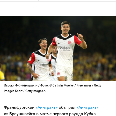
Игроки ФК «Айнтрахт» / Фото: © Cathrin Mueller / Freelancer / Getty
Images Sport / Gettyimages.ru
Франкфуртский
«Айнтрахт»
обыграл
«Айнтрахт»
из Брауншвейга в матче первого раунда Кубка