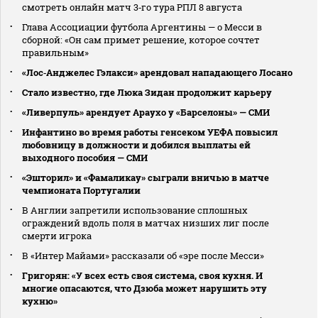
смотреть онлайн матч 3‑го тура РПЛ 8 августа
Глава Ассоциации футбола Аргентины — о Месси в
сборной: «Он сам примет решение, которое сочтет
правильным»
«Лос‑Анджелес Гэлакси» арендовал нападающего Лосано
Стало известно, где Люка Зидан продолжит карьеру
«Ливерпуль» арендует Араухо у «Барселоны» — СМИ
Инфантино во время работы генсеком УЕФА повысил
любовницу в должности и добился выплаты ей
выходного пособия — СМИ
«Эшторил» и «Фамаликау» сыграли вничью в матче
чемпионата Португалии
В Англии запретили использование сплошных
ограждений вдоль поля в матчах низших лиг после
смерти игрока
В «Интер Майами» рассказали об «эре после Месси»
Григорян: «У всех есть своя система, своя кухня. И
многие опасаются, что Дзюба может нарушить эту
кухню»