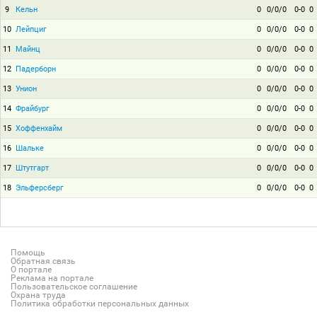
9
Кельн
0
0/0/0
0-0
0
10
Лейпциг
0
0/0/0
0-0
0
11
Майнц
0
0/0/0
0-0
0
12
Падерборн
0
0/0/0
0-0
0
13
Унион
0
0/0/0
0-0
0
14
Фрайбург
0
0/0/0
0-0
0
15
Хоффенхайм
0
0/0/0
0-0
0
16
Шальке
0
0/0/0
0-0
0
17
Штутгарт
0
0/0/0
0-0
0
18
Эльферсберг
0
0/0/0
0-0
0
Помощь
Обратная связь
О портале
Реклама на портале
Пользовательское соглашение
Охрана труда
Политика обработки персональных данных