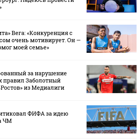
»
та» Вега: «Конкуренция с
сом очень мотивирует. Он —
омог моей семье»
ованный за нарушение
х правил Заболотный
‑Ростов» из Медиалиги
ритиковал ФИФА за идею
а ЧМ