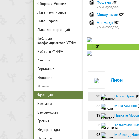
Фофана
79′
Сборная России
/Микаутадзе/
Лига чемпионов
Микаутадзе
82′
Лига Европы
Альмада
90′
/Микаутадзе/
Лига конференций
Таблица
коэффициентов УЕФА
0′
Рейтинг ФИФА
Англия
Германия
Испания
Лион
Италия
Франция
23
Перри Лукас
(В
Бельгия
22
Мата Клинтон
(
Белоруссия
19
Ниакате Мусса
Греция
3
Тальяфико Ник
Нидерланды
98
Мэйтленд-Найл
Польша