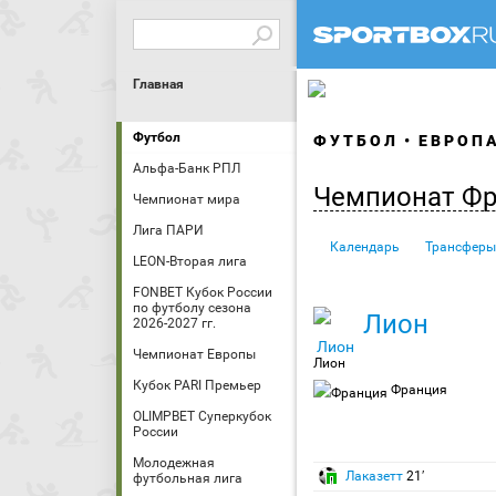
Главная
Футбол
ФУТБОЛ
ЕВРОП
Альфа-Банк РПЛ
Чемпионат Ф
Чемпионат мира
Лига ПАРИ
Календарь
Трансферы
LEON-Вторая лига
FONBET Кубок России
по футболу сезона
Лион
2026-2027 гг.
Чемпионат Европы
Лион
Кубок PARI Премьер
Франция
OLIMPBET Суперкубок
России
Молодежная
Лаказетт
21′
футбольная лига