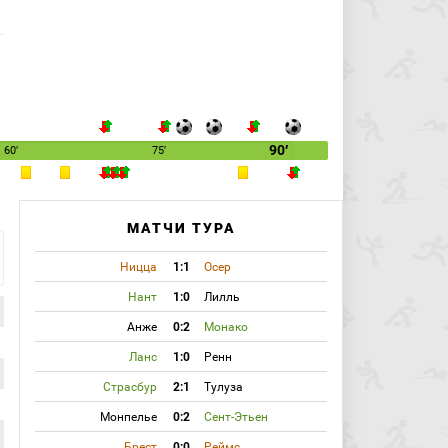
90′
60′
75′
МАТЧИ ТУРА
Ницца
1:1
Осер
Нант
1:0
Лилль
Анже
0:2
Монако
Ланс
1:0
Ренн
Страсбур
2:1
Тулуза
Монпелье
0:2
Сент-Этьен
Брест
0:0
Реймс