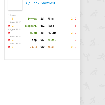
Дешепи Бастьен
10 мая
1
5
Тулуза
2:1
Лион
2
0
18 окт 2025
0
2
Марсель
6:2
Гавр
1
1
01 дек 2024
0
1
Лион
4:1
Ницца
2
0
28 сен 2024
0
2
Гавр
0:3
Лилль
1
0
15 сен 2024
0
0
Ланс
0:0
Лион
0
0