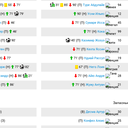
(П)
55′
71′
31′
85′
90′ (П)
Туре Абдулайе
94
(Н)
71′
79′
90′ (Н)
Усни Ильес
12
я
(П)
46′
71′ (П)
Сумаре Исса
45
ер
(П)
46′
71′ (Н)
Кока
99
(П)
90′
45′ (П)
Казимир Жозуэ
10
тен
(П)
71′ (П)
Кехта Яссин
8
Н)
77′
71′ (П)
Ндиай Рассул
19
орж
(Н)
77′
82′
67′ (П)
Него Лоик
7
сандр
(Н)
86′
21′
71′ (Н)
Айю Андре
28
(П)
86′
71′ (Н)
Жужу Антуан
21
Запасны
)
(В)
Десма Артур
30
(З)
(П)
Конфез Алоис
25