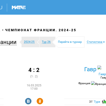
А
ЧЕМПИОНАТ ФРАНЦИИ. 2024-25
ранции
2024-25
Тур 26
Перейти в турнир
Статистика
Гавр
4 : 2
(1 : 2)
Гав
Франция
16.03.2025
17:00
R
Y
31′
Туре