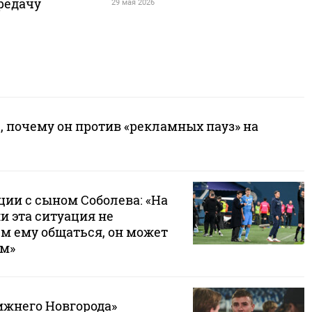
редачу
29 мая 2026
, почему он против «рекламных пауз» на
ции с сыном Соболева: «На
и эта ситуация не
ем ему общаться, он может
ам»
ижнего Новгорода»