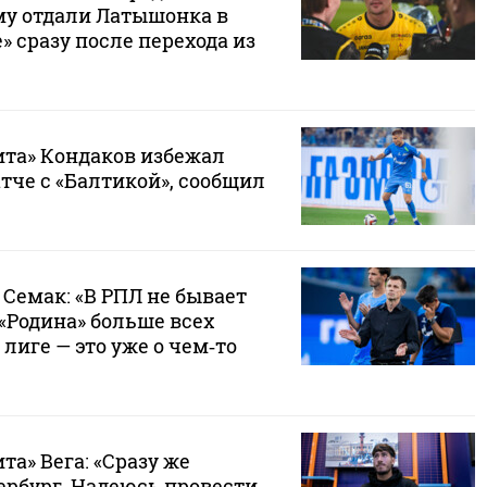
му отдали Латышонка в
» сразу после перехода из
ита» Кондаков избежал
тче с «Балтикой», сообщил
 Семак: «В РПЛ не бывает
«Родина» больше всех
 лиге — это уже о чем‑то
та» Вега: «Сразу же
ербург. Надеюсь провести