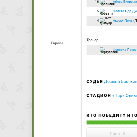
16
Абнер Винисиу
5
Чалета-Цар Ду
4
Акуоку Поль
(П
Тренер
Европа
Фонсека Паулу
СУДЬЯ
Дешепи Бастье
СТАДИОН
«Парк Олим
КТО ПОБЕДИТ? ИТ
Лион
5