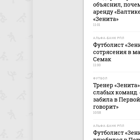
объяснил, поче
аренду «Балтике
«Зенита»
11:01
АЛЬФА-БАНК РПЛ
Футболист «Зен
сотрясения в ма
Семак
11:00
ФУТБОЛ
Тренер «Зенита»
слабых команд. 
забила в Первой
говорит»
10:58
АЛЬФА-БАНК РПЛ
Футболист «Зени
влюбился в Пет