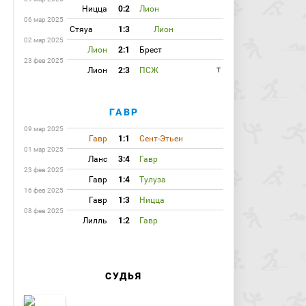
Ницца
0:2
Лион
06 мар 2025
Стяуа
1:3
Лион
02 мар 2025
Лион
2:1
Брест
23 фев 2025
Лион
2:3
ПСЖ
T
ГАВР
09 мар 2025
Гавр
1:1
Сент-Этьен
01 мар 2025
Ланс
3:4
Гавр
23 фев 2025
Гавр
1:4
Тулуза
16 фев 2025
Гавр
1:3
Ницца
08 фев 2025
Лилль
1:2
Гавр
СУДЬЯ