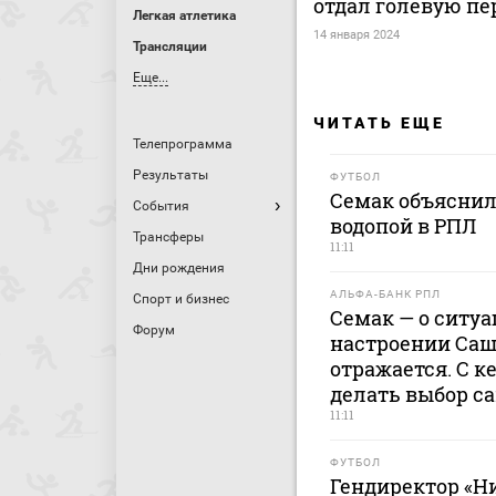
отдал голевую пе
Легкая атлетика
14 января 2024
Трансляции
Еще...
ЧИТАТЬ ЕЩЕ
Телепрограмма
Результаты
ФУТБОЛ
Семак объяснил
События
водопой в РПЛ
Трансферы
11:11
Дни рождения
АЛЬФА-БАНК РПЛ
Спорт и бизнес
Семак — о ситуа
Форум
настроении Саш
отражается. С к
делать выбор с
11:11
ФУТБОЛ
Гендиректор «Н