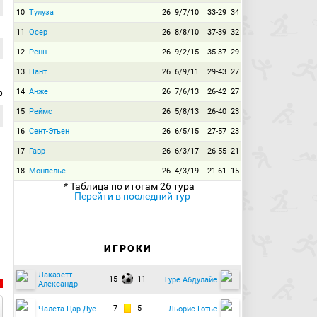
10
Тулуза
26
9/7/10
33-29
34
11
Осер
26
8/8/10
37-39
32
12
Ренн
26
9/2/15
35-37
29
13
Нант
26
6/9/11
29-43
27
14
Анже
26
7/6/13
26-42
27
р
15
Реймс
26
5/8/13
26-40
23
16
Сент-Этьен
26
6/5/15
27-57
23
17
Гавр
26
6/3/17
26-55
21
18
Монпелье
26
4/3/19
21-61
15
* Таблица по итогам 26 тура
Перейти в последний тур
ИГРОКИ
Лаказетт
15
11
Туре Абдулайе
Александр
7
5
Чалета-Цар Дуе
Льорис Готье