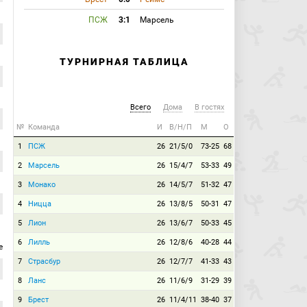
ПСЖ
3:1
Марсель
ТУРНИРНАЯ ТАБЛИЦА
Всего
Дома
В гостях
№
Команда
И
В/Н/П
М
О
1
ПСЖ
26
21/5/0
73-25
68
2
Марсель
26
15/4/7
53-33
49
3
Монако
26
14/5/7
51-32
47
4
Ницца
26
13/8/5
50-31
47
5
Лион
26
13/6/7
50-33
45
6
Лилль
26
12/8/6
40-28
44
е
7
Страсбур
26
12/7/7
41-33
43
8
Ланс
26
11/6/9
31-29
39
9
Брест
26
11/4/11
38-40
37