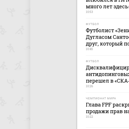
много лет здесь
10:53
ФУТБОЛ
Футболист «Зени
Дугласом Санто
друг, который п
10:45
ФУТБОЛ
Дисквалифицир
антидопинговы
перешел в «СКА
10:26
ЧЕМПИОНАТ МИРА
Глава FPF раск
продажи прав н
10:22