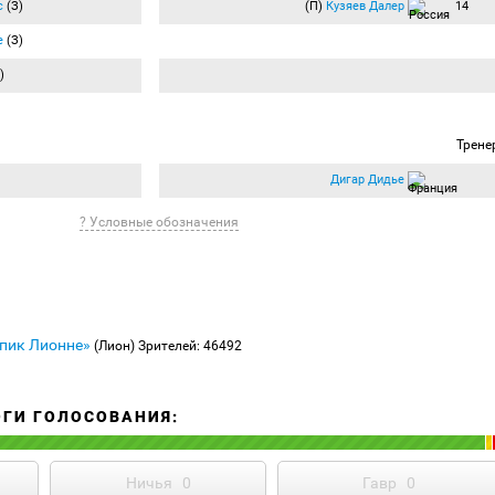
с
(З)
(П)
Кузяев Далер
14
е
(З)
)
Трене
Дигар Дидье
? Условные обозначения
н
пик Лионне»
(Лион)
Зрителей: 46492
ОГИ ГОЛОСОВАНИЯ:
Ничья
0
Гавр
0