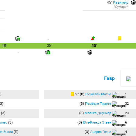
45′
Казимир
/Сумаре/
45′
15′
30′
Гавр
)
63′ (В)
Горжелен Матье
1
З)
(З)
Пембеле Тимоте
32
(З)
(З)
Мванга Джуниор
23
олас
(З)
(З)
Юте-Кинкуэ Этьен
6
з Энсли
(П)
(З)
Льорис Готье
4