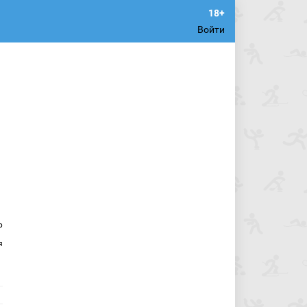
Войти
р