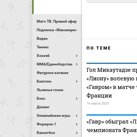
Матч ТВ. Прямой эфир
Подписка «Максимум»
Видео
Теннис
ПО ТЕМЕ
Хоккей
MMA/Единоборства
Гол Микаутадзе п
Фигурное катание
«Лиону» волевую 
Биатлон
«Гавром» в матче
Лыжные гонки
Франции
Бокс
16 марта 2025
Допинг
Олимпийские игры
«Гавр» обыграл «Л
Формула-1
чемпионата Фран
Баскетбол