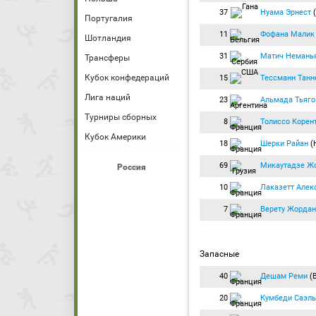
37
Нуама Эрнест
Португалия
11
Фофана Малик
Шотландия
31
Матич Немань
Трансферы
Кубок конфедераций
15
Тессманн Танн
Лига наций
23
Альмада Тьяго
Турниры сборных
8
Толиссо Корен
Кубок Америки
18
Шерки Райан
(
69
Микаутадзе Ж
Россия
10
Лаказетт Алек
7
Верету Жордан
Запасные
40
Дешам Реми
(В
20
Кумбеди Саэль