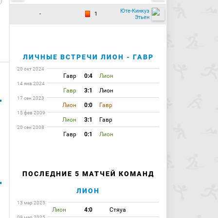
Юте-Кинкуэ
-
1
Этьен
ЛИЧНЫЕ ВСТРЕЧИ ЛИОН - ГАВР
20 окт 2024
Гавр
0:4
Лион
14 янв 2024
Гавр
3:1
Лион
17 сен 2023
Лион
0:0
Гавр
15 фев 2009
Лион
3:1
Гавр
20 сен 2008
Гавр
0:1
Лион
ПОСЛЕДНИЕ 5 МАТЧЕЙ КОМАНД
ЛИОН
13 мар 2025
Лион
4:0
Стяуа
09 мар 2025