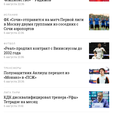
6 августа 22:36
ИСПАНИЯ
ФК «Сочи» отправится на матч Первой лиги
в Москву двумя группами из соседних с
Сочи аэропортов
6 августа 21:06
ФУТБОЛ
«Реал» продлил контракт с Винисиусом до
2032 года
6 августа 21:06
ТРАНСФЕРЫ
Полузащитник Аклиуш перешел из
«Монако» в «ПСЖ»
6 августа 20:36
ЛИГА ПАРИ
КДК дисквалифицировал тренера «Уфы»
Тетрадзе на месяц
6 августа 19:41