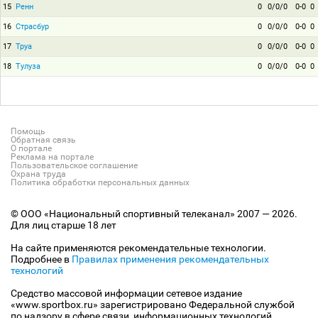
15
Ренн
0
0/0/0
0-0
0
16
Страсбур
0
0/0/0
0-0
0
17
Труа
0
0/0/0
0-0
0
18
Тулуза
0
0/0/0
0-0
0
Помощь
Обратная связь
О портале
Реклама на портале
Пользовательское соглашение
Охрана труда
Политика обработки персональных данных
© ООО «Национальный спортивный телеканал» 2007 — 2026.
Для лиц старше 18 лет
На сайте применяются рекомендательные технологии.
Подробнее в
Правилах применения рекомендательных
технологий
Средство массовой информации сетевое издание
«www.sportbox.ru» зарегистрировано Федеральной службой
по надзору в сфере связи, информационных технологий