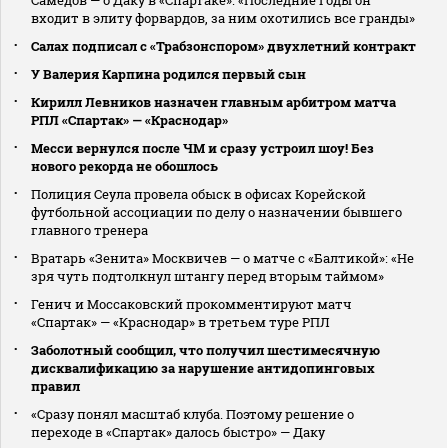
входит в элиту форвардов, за ним охотились все гранды»
Салах подписал с «Трабзонспором» двухлетний контракт
У Валерия Карпина родился первый сын
Кирилл Левников назначен главным арбитром матча
РПЛ «Спартак» — «Краснодар»
Месси вернулся после ЧМ и сразу устроил шоу! Без
нового рекорда не обошлось
Полиция Сеула провела обыск в офисах Корейской
футбольной ассоциации по делу о назначении бывшего
главного тренера
Вратарь «Зенита» Москвичев — о матче с «Балтикой»: «Не
зря чуть подтолкнул штангу перед вторым таймом»
Генич и Моссаковский прокомментируют матч
«Спартак» — «Краснодар» в третьем туре РПЛ
Заболотный сообщил, что получил шестимесячную
дисквалификацию за нарушение антидопинговых
правил
«Сразу понял масштаб клуба. Поэтому решение о
переходе в «Спартак» далось быстро» — Даку