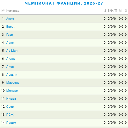
ЧЕМПИОНАТ ФРАНЦИИ. 2026-27
№
Команда
И
В/Н/П
М
О
1
Анже
0
0/0/0
0-0
0
2
Брест
0
0/0/0
0-0
0
3
Гавр
0
0/0/0
0-0
0
4
Ланс
0
0/0/0
0-0
0
5
Ле Ман
0
0/0/0
0-0
0
6
Лилль
0
0/0/0
0-0
0
7
Лион
0
0/0/0
0-0
0
8
Лорьян
0
0/0/0
0-0
0
9
Марсель
0
0/0/0
0-0
0
10
Монако
0
0/0/0
0-0
0
11
Ницца
0
0/0/0
0-0
0
12
Осер
0
0/0/0
0-0
0
13
ПСЖ
0
0/0/0
0-0
0
14
Париж
0
0/0/0
0-0
0