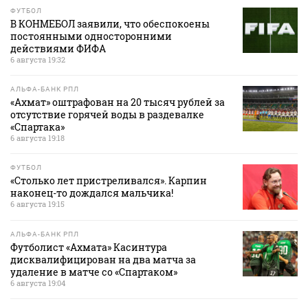
ФУТБОЛ
В КОНМЕБОЛ заявили, что обеспокоены
постоянными односторонними
действиями ФИФА
6 августа 19:32
АЛЬФА-БАНК РПЛ
«Ахмат» оштрафован на 20 тысяч рублей за
отсутствие горячей воды в раздевалке
«Спартака»
6 августа 19:18
ФУТБОЛ
«Столько лет пристреливался». Карпин
наконец-то дождался мальчика!
6 августа 19:15
АЛЬФА-БАНК РПЛ
Футболист «Ахмата» Касинтура
дисквалифицирован на два матча за
удаление в матче со «Спартаком»
6 августа 19:04