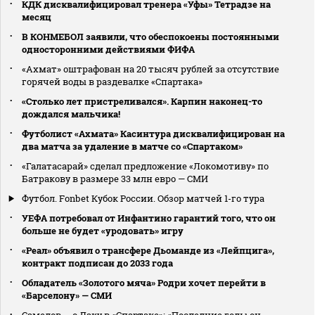
КДК дисквалифицировал тренера «Уфы» Тетрадзе на
месяц
В КОНМЕБОЛ заявили, что обеспокоены постоянными
односторонними действиями ФИФА
«Ахмат» оштрафован на 20 тысяч рублей за отсутствие
горячей воды в раздевалке «Спартака»
«Столько лет пристреливался». Карпин наконец-то
дождался мальчика!
Футболист «Ахмата» Касинтура дисквалифицирован на
два матча за удаление в матче со «Спартаком»
«Галатасарай» сделал предложение «Локомотиву» по
Батракову в размере 33 млн евро — СМИ
Футбол. Fonbet Кубок России. Обзор матчей 1-го тура
УЕФА потребовал от Инфантино гарантий того, что он
больше не будет «уродовать» игру
«Реал» объявил о трансфере Дьоманде из «Лейпцига»,
контракт подписан до 2033 года
Обладатель «Золотого мяча» Родри хочет перейти в
«Барселону» — СМИ
Самедов — о Даку в «Спартаке»: «Последние годы он