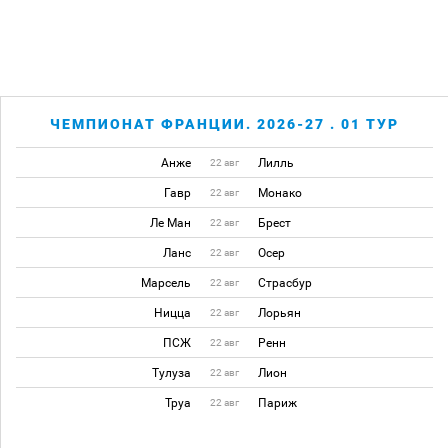
ЧЕМПИОНАТ ФРАНЦИИ. 2026-27 . 01 ТУР
Анже
Лилль
22 авг
Гавр
Монако
22 авг
Ле Ман
Брест
22 авг
Ланс
Осер
22 авг
Марсель
Страсбур
22 авг
Ницца
Лорьян
22 авг
ПСЖ
Ренн
22 авг
Тулуза
Лион
22 авг
Труа
Париж
22 авг