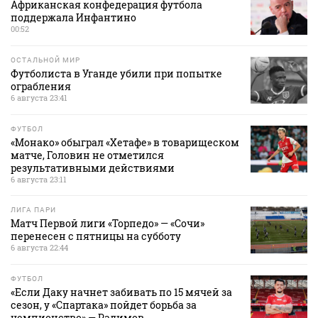
Африканская конфедерация футбола
поддержала Инфантино
00:52
ОСТАЛЬНОЙ МИР
Футболиста в Уганде убили при попытке
ограбления
6 августа 23:41
ФУТБОЛ
«Монако» обыграл «Хетафе» в товарищеском
матче, Головин не отметился
результативными действиями
6 августа 23:11
ЛИГА ПАРИ
Матч Первой лиги «Торпедо» — «Сочи»
перенесен с пятницы на субботу
6 августа 22:44
ФУТБОЛ
«Если Даку начнет забивать по 15 мячей за
сезон, у «Спартака» пойдет борьба за
чемпионство» — Радимов