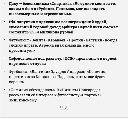
Даку — болельщикам «Спартака»: «Не судите меня за то,
каким я был в «Рубине». Понимаю, мог выглядеть
высокомерным и агрессивным»
РФС запустил индексацию вознаграждений судей,
суммарный годовой доход арбитра Первой лиги сможет
составить 3,5–4 миллиона рублей
Футболист «Зенита» Караваев: «Против «Балтики» всегда
сложно играть. Агрессивная команда, много
прессингует»
Сафонов попал под раздачу. «ПСЖ» провалился в первой
игре после отпуска
Футболист «Балтики» Эдуардо Андерсон: «Конечно,
переживал за Кондакова. Надеюсь, с ним все будет
хорошо»
«Фамилия обсуждалась». В «Нижнем Новгороде»
рассказали об интересе к футболисту «Спартака»
Зиньковскому
ЕЩЕ