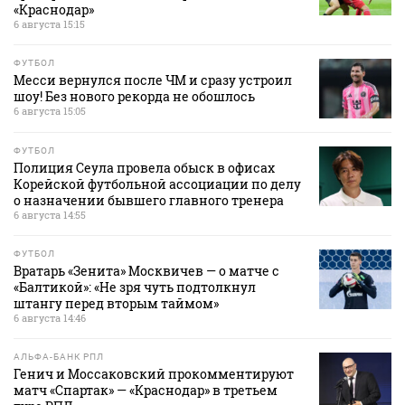
«Краснодар»
6 августа 15:15
ФУТБОЛ
Месси вернулся после ЧМ и сразу устроил
шоу! Без нового рекорда не обошлось
6 августа 15:05
ФУТБОЛ
Полиция Сеула провела обыск в офисах
Корейской футбольной ассоциации по делу
о назначении бывшего главного тренера
6 августа 14:55
ФУТБОЛ
Вратарь «Зенита» Москвичев — о матче с
«Балтикой»: «Не зря чуть подтолкнул
штангу перед вторым таймом»
6 августа 14:46
АЛЬФА-БАНК РПЛ
Генич и Моссаковский прокомментируют
матч «Спартак» — «Краснодар» в третьем