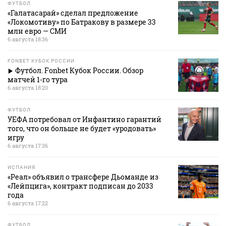
ФУТБОЛ
«Галатасарай» сделал предложение
«Локомотиву» по Батракову в размере 33
млн евро — СМИ
6 августа 18:36
FONBET КУБОК РОССИИ
Футбол. Fonbet Кубок России. Обзор
матчей 1-го тура
6 августа 18:20
ФУТБОЛ
УЕФА потребовал от Инфантино гарантий
того, что он больше не будет «уродовать»
игру
6 августа 17:36
ИСПАНИЯ
«Реал» объявил о трансфере Дьоманде из
«Лейпцига», контракт подписан до 2033
года
6 августа 17:22
ФУТБОЛ