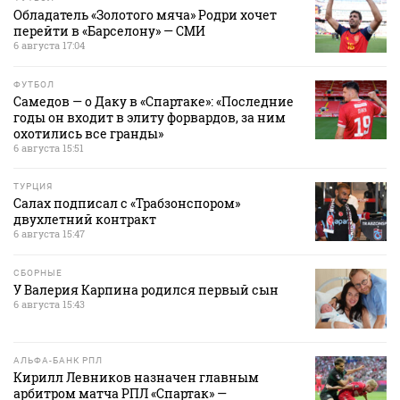
Обладатель «Золотого мяча» Родри хочет
перейти в «Барселону» — СМИ
6 августа 17:04
ФУТБОЛ
Самедов — о Даку в «Спартаке»: «Последние
годы он входит в элиту форвардов, за ним
охотились все гранды»
6 августа 15:51
ТУРЦИЯ
Салах подписал с «Трабзонспором»
двухлетний контракт
6 августа 15:47
СБОРНЫЕ
У Валерия Карпина родился первый сын
6 августа 15:43
АЛЬФА-БАНК РПЛ
Кирилл Левников назначен главным
арбитром матча РПЛ «Спартак» —