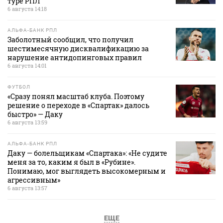
туре РПЛ
6 августа 14:18
АЛЬФА-БАНК РПЛ
Заболотный сообщил, что получил
шестимесячную дисквалификацию за
нарушение антидопинговых правил
6 августа 14:01
ФУТБОЛ
«Сразу понял масштаб клуба. Поэтому
решение о переходе в «Спартак» далось
быстро» — Даку
6 августа 13:59
АЛЬФА-БАНК РПЛ
Даку — болельщикам «Спартака»: «Не судите
меня за то, каким я был в «Рубине».
Понимаю, мог выглядеть высокомерным и
агрессивным»
6 августа 13:57
ЕЩЕ