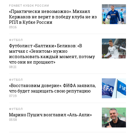
FONBET КУБОК РОССИИ
«Практически невозможно». Михаил
Кержаков не верит в победу клуба не из
РПЛ в Кубке России
09:16
ФУТБОЛ
Футболист «Балтики» Беликов: «В
матчах с «Зенитом» нужно
использовать каждый момент, потому
что они не прощают»
08:21
ФУТБОЛ
«Восстановим доверие». ФИФА заявила,
что будет защищать свою репутацию
07:19
ФУТБОЛ
Марино Пушич возглавил «Аль‑Ахли»
05:58