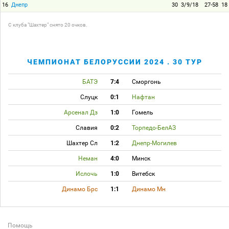
16
Днепр
30
3/9/18
27-58
18
C клуба "Шахтер" снято 20 очков.
ЧЕМПИОНАТ БЕЛОРУССИИ 2024 . 30 ТУР
БАТЭ
7:4
Сморгонь
Слуцк
0:1
Нафтан
Арсенал Дз
1:0
Гомель
Славия
0:2
Торпедо-БелАЗ
Шахтер Сл
1:2
Днепр-Могилев
Неман
4:0
Минск
Ислочь
1:0
Витебск
Динамо Брс
1:1
Динамо Мн
Помощь