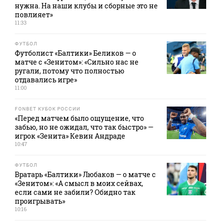
нужна. На наши клубы и сборные это не
повлияет»
11:33
ФУТБОЛ
Футболист «Балтики» Беликов — о
матче с «Зенитом»: «Сильно нас не
ругали, потому что полностью
отдавались игре»
11:00
FONBET КУБОК РОССИИ
«Перед матчем было ощущение, что
забью, но не ожидал, что так быстро» —
игрок «Зенита» Кевин Андраде
10:47
ФУТБОЛ
Вратарь «Балтики» Любаков — о матче с
«Зенитом»: «А смысл в моих сейвах,
если сами не забили? Обидно так
проигрывать»
10:16