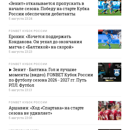
«Зенит» отказывается пропускать в
начале сезона. Победу на старте Кубка
России обеспечили дебютанты
5 августа 23:24
FONBET КУБОК РОССИИ
Ерохин: «Хочется поддержать
Кондакова. Он уехал до окончания
матча с «Балтикой» на скорой»
5 августа 23:23
FONBET КУБОК РОССИИ
Зенит - Балтика. Гол и лучшие
моменты (видео). FONBET Кубок России
по футболу сезона 2026 - 2027 гг. Путь
РПЛ. Футбол
5 августа 23:13
FONBET КУБОК РОССИИ
Аршавин: «Ход «Спартака» на старте
сезона не удивляет»
5 августа 23:08