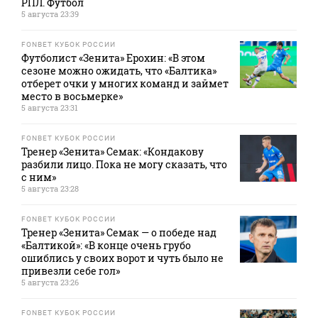
РПЛ. Футбол
5 августа 23:39
FONBET КУБОК РОССИИ
Футболист «Зенита» Ерохин: «В этом
сезоне можно ожидать, что «Балтика»
отберет очки у многих команд и займет
место в восьмерке»
5 августа 23:31
FONBET КУБОК РОССИИ
Тренер «Зенита» Семак: «Кондакову
разбили лицо. Пока не могу сказать, что
с ним»
5 августа 23:28
FONBET КУБОК РОССИИ
Тренер «Зенита» Семак — о победе над
«Балтикой»: «В конце очень грубо
ошиблись у своих ворот и чуть было не
привезли себе гол»
5 августа 23:26
FONBET КУБОК РОССИИ