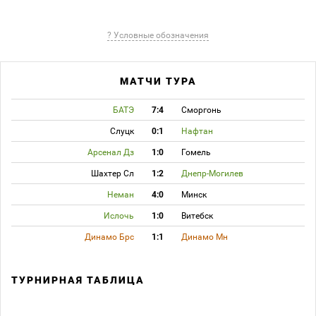
? Условные обозначения
МАТЧИ ТУРА
БАТЭ
7:4
Сморгонь
Слуцк
0:1
Нафтан
Арсенал Дз
1:0
Гомель
Шахтер Сл
1:2
Днепр-Могилев
Неман
4:0
Минск
Ислочь
1:0
Витебск
Динамо Брс
1:1
Динамо Мн
ТУРНИРНАЯ ТАБЛИЦА