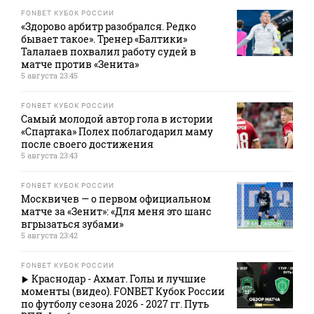
FONBET КУБОК РОССИИ
«Здорово арбитр разобрался. Редко
бывает такое». Тренер «Балтики»
Талалаев похвалил работу судей в
матче против «Зенита»
5 августа 23:45
FONBET КУБОК РОССИИ
Самый молодой автор гола в истории
«Спартака» Полех поблагодарил маму
после своего достижения
5 августа 23:43
FONBET КУБОК РОССИИ
Москвичев — о первом официальном
матче за «Зенит»: «Для меня это шанс
вгрызаться зубами»
5 августа 23:42
FONBET КУБОК РОССИИ
Краснодар - Ахмат. Голы и лучшие
моменты (видео). FONBET Кубок России
по футболу сезона 2026 - 2027 гг. Путь