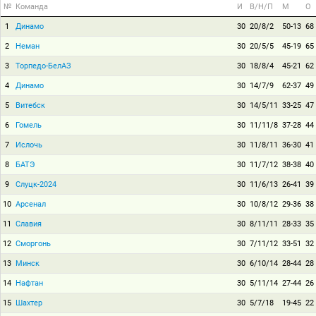
№
Команда
И
В/Н/П
М
О
1
Динамо
30
20/8/2
50-13
68
2
Неман
30
20/5/5
45-19
65
3
Торпедо-БелАЗ
30
18/8/4
45-21
62
4
Динамо
30
14/7/9
62-37
49
5
Витебск
30
14/5/11
33-25
47
6
Гомель
30
11/11/8
37-28
44
7
Ислочь
30
11/8/11
36-30
41
8
БАТЭ
30
11/7/12
38-38
40
9
Слуцк-2024
30
11/6/13
26-41
39
10
Арсенал
30
10/8/12
29-36
38
11
Славия
30
8/11/11
28-33
35
12
Сморгонь
30
7/11/12
33-51
32
13
Минск
30
6/10/14
28-44
28
14
Нафтан
30
5/11/14
27-44
26
15
Шахтер
30
5/7/18
19-45
22