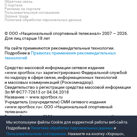
Обратная связь
О портале
Реклама на портале
Пользовательское соглашение
Охрана труда
Политика обработки персональных данных
© ООО «Национальный спортивный телеканал» 2007 — 2026.
Для лиц старше 18 лет
На сайте применяются рекомендательные технологии.
Подробнее в
Правилах применения рекомендательных
технологий
Средство массовой информации сетевое издание
«www.sportbox.ru» зарегистрировано Федеральной службой
по надзору в сфере связи, информационных технологий
и массовых коммуникаций (Роскомнадзор).
Свидетельство о регистрации средства массовой информации
Эл № ФС77-72613 от 04.04.2018
Название — www.sportbox.ru
Учредитель (соучредители) СМИ сетевого издания
«www.sportbox.ru»: ООО «Национальный спортивный
телеканал»
Главный редактор СМИ сетевого издания «www.sportbox.ru»:
Конов В.А.
Мы используем файлы Сookie для корректной работы веб-сайта.
Номер телефона редакции СМИ сетевого издания
Подробнее в
Политике обработки персональных данных
и
«www.sportbox.ru»: +7 (495) 653 8419
Пользовательском соглашении
. Нажмите на кнопку «Хорошо»,
Адрес электронной почты редакции СМИ сетевого издания