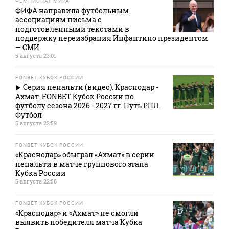
ЧЕМПИОНАТ МИРА
ФИФА направила футбольным
ассоциациям письма с
подготовленными текстами в
поддержку переизбрания Инфантино президентом
— СМИ
5 августа 23:01
FONBET КУБОК РОССИИ
Серия пенальти (видео). Краснодар -
Ахмат. FONBET Кубок России по
футболу сезона 2026 - 2027 гг. Путь РПЛ.
Футбол
5 августа 22:59
FONBET КУБОК РОССИИ
«Краснодар» обыграл «Ахмат» в серии
пенальти в матче группового этапа
Кубка России
5 августа 22:58
FONBET КУБОК РОССИИ
«Краснодар» и «Ахмат» не смогли
выявить победителя матча Кубка