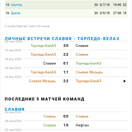
15
Шахтер
30
5/7/18
19-45
22
16
Днепр
30
3/9/18
27-58
18
C клуба "Шахтер" снято 20 очков.
ЛИЧНЫЕ ВСТРЕЧИ СЛАВИЯ - ТОРПЕДО-БЕЛАЗ
05 июл 2024
Торпедо-БелАЗ
3:0
Славия
15 сен 2023
Торпедо-БелАЗ
2:2
Славия
29 апр 2023
Славия
0:1
Торпедо-БелАЗ
03 сен 2022
Торпедо-БелАЗ
1:1
Славия Мозырь
23 апр 2022
Славия Мозырь
2:2
Торпедо-БелАЗ
ПОСЛЕДНИЕ 5 МАТЧЕЙ КОМАНД
СЛАВИЯ
24 ноя 2024
Гомель
0:0
Славия
08 ноя 2024
Славия
1:0
Нафтан
02 ноя 2024