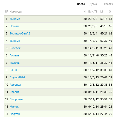
Всего
Дома
В гостях
№
Команда
И
В/Н/П
М
О
1
Динамо
30
20/8/2
50-13
68
2
Неман
30
20/5/5
45-19
65
3
Торпедо-БелАЗ
30
18/8/4
45-21
62
4
Динамо
30
14/7/9
62-37
49
5
Витебск
30
14/5/11
33-25
47
6
Гомель
30
11/11/8
37-28
44
7
Ислочь
30
11/8/11
36-30
41
8
БАТЭ
30
11/7/12
38-38
40
9
Слуцк-2024
30
11/6/13
26-41
39
10
Арсенал
30
10/8/12
29-36
38
11
Славия
30
8/11/11
28-33
35
12
Сморгонь
30
7/11/12
33-51
32
13
Минск
30
6/10/14
28-44
28
14
Нафтан
30
5/11/14
27-44
26