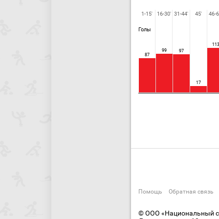
1-15'
16-30'
31-44'
45'
46-6
Голы
11
99
97
87
17
Помощь
Обратная связь
© ООО «Национальный сп