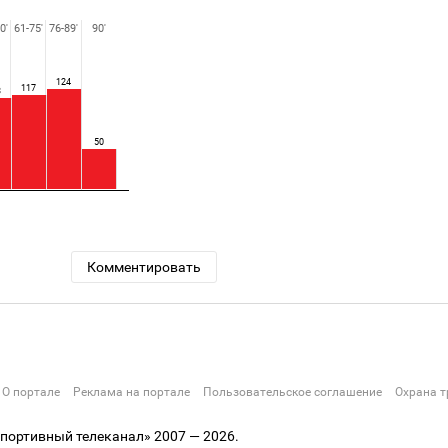
0'
61-75'
76-89'
90'
124
117
3
50
Комментировать
О портале
Реклама на портале
Пользовательское соглашение
Охрана т
ортивный телеканал» 2007 — 2026.