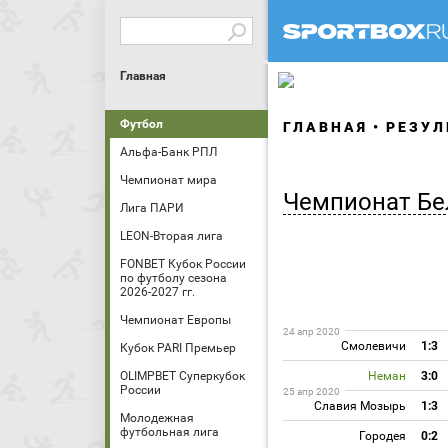
Главная
Футбол
ГЛАВНАЯ
РЕЗУЛ
Альфа-Банк РПЛ
Чемпионат мира
Чемпионат Бе
Лига ПАРИ
LEON-Вторая лига
FONBET Кубок России
по футболу сезона
2026-2027 гг.
Чемпионат Европы
24 апр 2020
Смолевичи
1:3
Кубок PARI Премьер
OLIMPBET Суперкубок
Неман
3:0
России
25 апр 2020
Славия Мозырь
1:3
Молодежная
футбольная лига
Городея
0:2