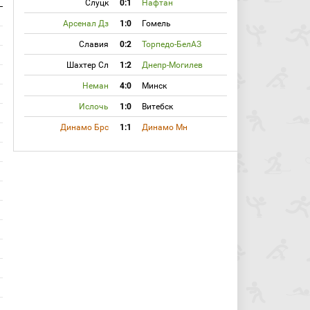
Слуцк
0:1
Нафтан
Арсенал Дз
1:0
Гомель
Славия
0:2
Торпедо-БелАЗ
Шахтер Сл
1:2
Днепр-Могилев
Неман
4:0
Минск
Ислочь
1:0
Витебск
Динамо Брс
1:1
Динамо Мн