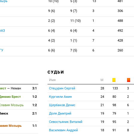
зырь
10 (10)
5 (3)
13
481
9 (6)
9 (7)
3
306
2 (2)
11 (10)
1
488
лАЗ
6 (4)
6 (4)
4
492
4 (2)
1 (1)
7
428
ГУ
6 (6)
7 (5)
6
260
СУДЬИ
Имя
М
рест
—
Неман
3:1
Стецурин Сергей
28
133
3
Динамо Брест
1:2
Кургхели Амин
24
80
2
Славия Мозырь
1:2
Щербаков Денис
21
98
6
инск
2:1
Доля Дмитрий
19
79
1
Севостьяник Виталий
19
95
2
лавия Мозырь
1:1
Василевич Андрей
18
91
8