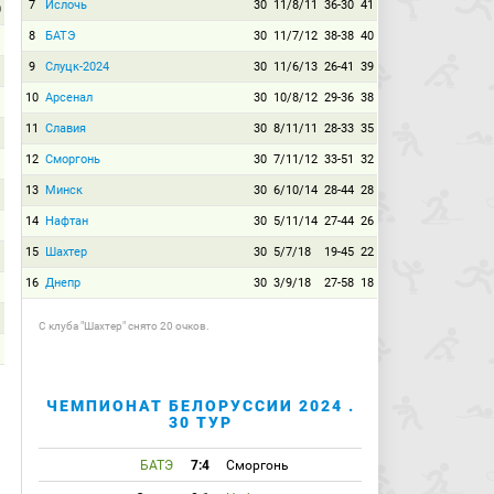
7
Ислочь
30
11/8/11
36-30
41
0
8
БАТЭ
30
11/7/12
38-38
40
9
Слуцк-2024
30
11/6/13
26-41
39
10
Арсенал
30
10/8/12
29-36
38
11
Славия
30
8/11/11
28-33
35
12
Сморгонь
30
7/11/12
33-51
32
13
Минск
30
6/10/14
28-44
28
14
Нафтан
30
5/11/14
27-44
26
15
Шахтер
30
5/7/18
19-45
22
16
Днепр
30
3/9/18
27-58
18
C клуба "Шахтер" снято 20 очков.
ЧЕМПИОНАТ БЕЛОРУССИИ 2024 .
30 ТУР
БАТЭ
7:4
Сморгонь