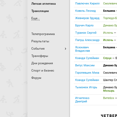
Легкая атлетика
Павлючек Кирилл
Смолеви
Трансляции
Ковель Леонид
Белшина
Еще...
Жевнеров Эдуард
Торпедо-
Бручич Карло
Динамо Б
Туранок Сергей
Ислочь
—
Телепрограмма
Папуш Александр
Ислочь
—
Результаты
Ясюкевич
Белшина
События
Владислав
Трансферы
Коанда Сулейман
Слуцк
—
Дни рождения
Витус Максим
Динамо Б
Спорт и бизнес
Горопевшек Миха
Смолеви
Форум
Коанда Сулейман
Шахтер С
Тымонюк Игорь
Динамо Б
Мозырь
Игнатенко
Витебск
Дмитрий
ЧЕТВЕ