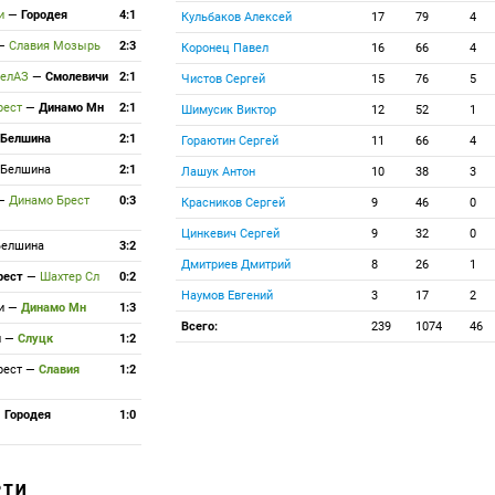
чи
—
Городея
4:1
Кульбаков Алексей
17
79
4
—
Славия Мозырь
2:3
Коронец Павел
16
66
4
БелАЗ
—
Смолевичи
2:1
Чистов Сергей
15
76
5
рест
—
Динамо Мн
2:1
Шимусик Виктор
12
52
1
Белшина
2:1
Гораютин Сергей
11
66
4
Белшина
2:1
Лашук Антон
10
38
3
—
Динамо Брест
0:3
Красников Сергей
9
46
0
Цинкевич Сергей
9
32
0
Белшина
3:2
Дмитриев Дмитрий
8
26
1
рест
—
Шахтер Сл
0:2
Наумов Евгений
3
17
2
чи
—
Динамо Мн
1:3
Всего:
239
1074
46
л
—
Слуцк
1:2
рест
—
Славия
1:2
—
Городея
1:0
РТИ