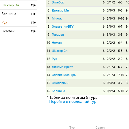
5
Витебск
6
3/1/2
4-5
1
Шахтер Сл
T
6
Динамо Мн
6
3/0/3
9-6
9
Белшина
T
7
Минск
6
3/0/3
9-10
9
Рух
T
8
Энергетик-БГУ
6
3/0/3
6-7
9
Витебск
T
9
Городея
6
3/0/3
3-5
9
10
Неман
6
2/2/2
6-4
8
11
Шахтер Сл
6
2/2/2
5-3
8
12
Рух
6
2/2/2
2-2
8
13
Динамо Брест
6
2/1/3
6-7
7
14
Славия Мозырь
6
2/1/3
7-10
7
15
Смолевичи
6
0/3/3
3-7
3
16
Белшина
6
0/2/4
5-10
2
* Таблица по итогам 6 тура
Перейти в последний тур
Тур
Сезон