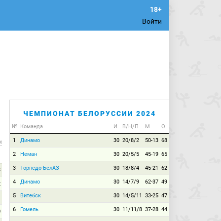
Войти
ЧЕМПИОНАТ БЕЛОРУССИИ 2024
№
Команда
И
В/Н/П
М
О
1
Динамо
30
20/8/2
50-13
68
х
2
Неман
30
20/5/5
45-19
65
3
Торпедо-БелАЗ
30
18/8/4
45-21
62
3
4
Динамо
30
14/7/9
62-37
49
2
5
Витебск
30
14/5/11
33-25
47
1
6
Гомель
30
11/11/8
37-28
44
0