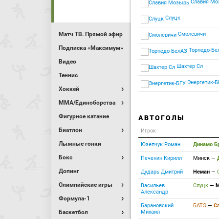
Славия Мо
Слуцк
Матч ТВ. Прямой эфир
Смолевичи
Подписка «Максимум»
Торпедо-Бе
Видео
Шахтер Сл
Теннис
Энергетик-Б
Хоккей
MMA/Единоборства
Фигурное катание
АВТОГОЛЫ
Биатлон
Игрок
Лыжные гонки
Юзепчук Роман
Динамо Б
Бокс
Печенин Кирилл
Минск
—
Допинг
Дударь Дмитрий
Неман
—
Олимпийские игры
Васильев
Слуцк
—
М
Александр
Формула-1
Барановский
БАТЭ
—
С
Баскетбол
Михаил