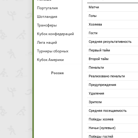
Матчи
Португалия
Голы
Шотландия
Хозяева
Трансферы
Гости
Кубок конфедераций
Средняя результативность
Лига наций
Первый тайм
Турниры сборных
Второй тайм
Кубок Америки
Пенальти
Россия
Реализовано пенальти
Предупреждения
Удаления
Зрители
Средняя посещаемость
Победы хозяев
Ничьи (нулевые)
Победы гостей