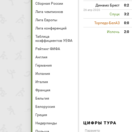
Сборная России
Динамо Брест
0:2
26 апр 2020
Лига чемпионов
Слуцк
3:2
Лига Европы
Торпедо-БелАЗ
0:0
Лига конференций
Ислочь
2:0
Таблица
коэффициентов УЕФА
Рейтинг ФИФА
Англия
Германия
Испания
Италия
Франция
Бельгия
Белоруссия
Греция
ЦИФРЫ ТУРА
Нидерланды
Параметр
Польша