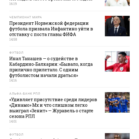
16:19
ЧЕМПИОНАТ МИРА
Президент Норвежской федерации
футбола призвала Инфантино уйти в
отставку с поста главы ФИФА
14:58
ФУТБОЛ
Инал Танашев — о судействе в
Кабардино‑Балкарии: «Бывало, когда
прилично прилетало. С одним
футболистом начали драться»
14:16
АЛЬФА-БАНК РПЛ
«Удивляет присутствие среди лидеров
«Динамо» Мх и что слишком легко
выиграл «Зенит» — Журавель о старте
сезона РПЛ
14:01
ФУТБОЛ