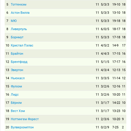
5
Тоттенхэм
11
5/3/3
19-10
18
6
Астон Вилла
11
5/3/3
13-10
18
7
МЮ
11
5/3/3
19-18
18
8
Ливерпуль
11
6/0/5
18-17
18
9
Борнмут
11
5/3/3
17-18
18
10
Кристал Пэлас
11
4/5/2
14-9
17
11
Брайтон
11
4/4/3
17-15
16
12
Брентфорд
11
5/1/5
17-17
16
13
Эвертон
11
4/3/4
12-13
15
14
Ньюкасл
11
3/3/5
11-14
12
15
Фулхэм
11
3/2/6
12-16
11
16
Лидс
11
3/2/6
10-20
11
17
Бёрнли
11
3/1/7
14-22
10
18
Вест Хэм
11
3/1/7
13-23
10
19
Ноттингем Форест
11
2/3/6
10-20
9
20
Вулверхэмптон
11
0/2/9
7-25
2