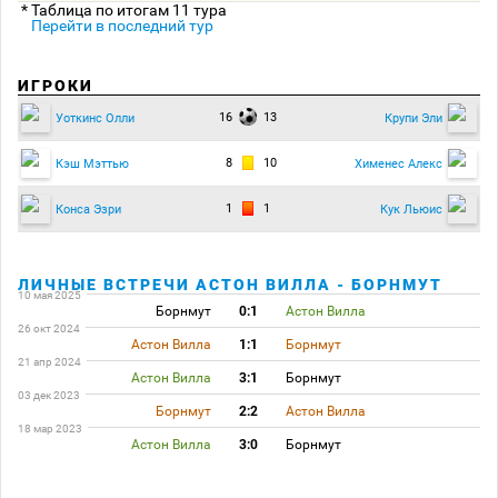
* Таблица по итогам 11 тура
Перейти в последний тур
ИГРОКИ
16
13
Уоткинс Олли
Крупи Эли
8
10
Кэш Мэттью
Хименес Алекс
1
1
Конса Эзри
Кук Льюис
ЛИЧНЫЕ ВСТРЕЧИ АСТОН ВИЛЛА - БОРНМУТ
10 мая 2025
Борнмут
0:1
Астон Вилла
26 окт 2024
Астон Вилла
1:1
Борнмут
21 апр 2024
Астон Вилла
3:1
Борнмут
03 дек 2023
Борнмут
2:2
Астон Вилла
18 мар 2023
Астон Вилла
3:0
Борнмут