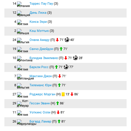
14
Торрес Пау Пау
(З)
12
Динь Люка
(З)
4
Конса Эзри
(З)
2
Кэш Мэттью
(З)
24
Онана Амаду
(П)
71′
40′
19
Санчо Джейдон
(П)
71′
10
Буэндиа Эмилиано
(П)
71′
28′
6
Баркли Росс
(П)
71′
77′
7
Макгинн Джон
(П)
71′
8
Тилеманс Юри
(П)
71′
27
Роджерс Морган
(Н)
13′
86′
29
Гессан Эванн
(Н)
86′
11
Уоткинс Олли
(Н)
81′
26
Богард Ламар
(П)
81′