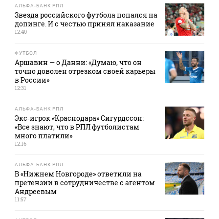
АЛЬФА-БАНК РПЛ
Звезда российского футбола попался на
допинге. И с честью принял наказание
12:40
ФУТБОЛ
Аршавин — о Данни: «Думаю, что он
точно доволен отрезком своей карьеры
в России»
12:31
АЛЬФА-БАНК РПЛ
Экс‑игрок «Краснодара» Сигурдссон:
«Все знают, что в РПЛ футболистам
много платили»
12:16
АЛЬФА-БАНК РПЛ
В «Нижнем Новгороде» ответили на
претензии в сотрудничестве с агентом
Андреевым
11:57