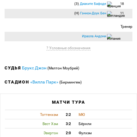
(З)
Диаките Бафоде
18
(Н)
Гэннон-Доук Бен
11
Тренер
Ираола Андони
? Условные обозначения
СУДЬЯ
Брукс Джон
(Мелтон Моубрей)
СТАДИОН
«Вилла Парк»
(Бирмингем)
МАТЧИ ТУРА
Тоттенхэм
2:2
МЮ
Вест Хэм
3:2
Бёрнли
Эвертон
2:0
Фулхэм