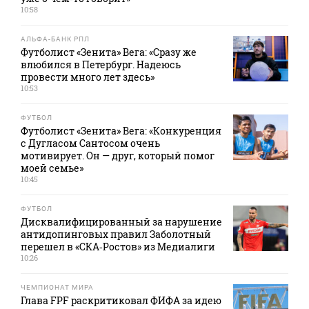
10:58
АЛЬФА-БАНК РПЛ
Футболист «Зенита» Вега: «Сразу же
влюбился в Петербург. Надеюсь
провести много лет здесь»
10:53
ФУТБОЛ
Футболист «Зенита» Вега: «Конкуренция
с Дугласом Сантосом очень
мотивирует. Он — друг, который помог
моей семье»
10:45
ФУТБОЛ
Дисквалифицированный за нарушение
антидопинговых правил Заболотный
перешел в «СКА‑Ростов» из Медиалиги
10:26
ЧЕМПИОНАТ МИРА
Глава FPF раскритиковал ФИФА за идею