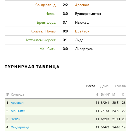
Сандерленд
2:2
Арсенал
Челси
3:0
Вулверхэмптон
Брентфорд
3:1
Ньюкасл
Кристал Пэлас
0:0
Брайтон
Ноттингем Форест
3:1
Лидс
Ман Сити
3:0
Ливерпуль
ТУРНИРНАЯ ТАБЛИЦА
Всего
Дома
В гостях
№
Команда
И
В/Н/П
М
О
1
Арсенал
11
8/2/1
20-5
26
2
Ман Сити
11
7/1/3
23-8
22
3
Челси
11
6/2/3
21-11
20
4
Сандерленд
11
5/4/2
14-10
19