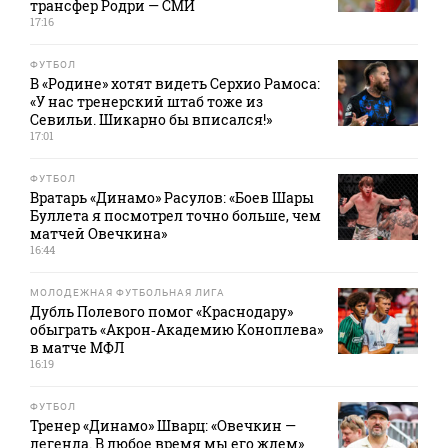
трансфер Родри — СМИ
17:16
ФУТБОЛ
В «Родине» хотят видеть Серхио Рамоса:
«У нас тренерский штаб тоже из
Севильи. Шикарно бы вписался!»
17:01
ФУТБОЛ
Вратарь «Динамо» Расулов: «Боев Шары
Буллета я посмотрел точно больше, чем
матчей Овечкина»
16:44
МОЛОДЕЖНАЯ ФУТБОЛЬНАЯ ЛИГА
Дубль Полевого помог «Краснодару»
обыграть «Акрон‑Академию Коноплева»
в матче МФЛ
16:19
ФУТБОЛ
Тренер «Динамо» Шварц: «Овечкин —
легенда. В любое время мы его ждем»