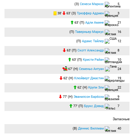
(З)
Сенеси Маркос
5
38′
63′ (З)
Трюффер Адриен
3
63′ (П)
Адли Амине
21
(П)
Таверньер Маркус
16
(П)
Адамс Тайлер
12
63′ (П)
Скотт Александр
8
63′ (П)
Кристи Райан
10
67′ (Н)
Семеньо Антуан
24
62′ (Н)
Клюйверт Джастин
19
62′ (Н)
Крупи Эли
22
77′ (Н)
Эванилсон Барбоза
9
77′ (П)
Брукс Дэвид
7
Запасные
(В)
Деннис Виллиам
40