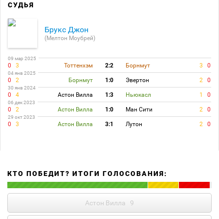
СУДЬЯ
Брукс Джон
(Мелтон Моубрей)
09 мар 2025
0
3
Тоттенхэм
2:2
Борнмут
3
0
04 янв 2025
0
2
Борнмут
1:0
Эвертон
2
0
30 янв 2024
0
4
Астон Вилла
1:3
Ньюкасл
1
0
06 дек 2023
0
2
Астон Вилла
1:0
Ман Сити
2
0
29 окт 2023
0
3
Астон Вилла
3:1
Лутон
2
0
КТО ПОБЕДИТ? ИТОГИ ГОЛОСОВАНИЯ:
Астон Вилла
9