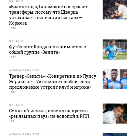
ФУТБОЛ
«Возможно, «Динамо» не совершает
трансферы, потому что Шварца
устраивает нынешний состав» —
Корнеев
11:18
ФУТБОЛ
Футболист Кондаков занимается в
общей группе «Зенита»
11:17
АЛЬФА-БАНК РПЛ
Тренер «Зенита»: «Конкретики по Луису
Энрике нет. Уйти может любой, если
предложение устроит клуб и игрока»
11:17
ФУТБОЛ
Семак объяснил, почему он против
«рекламных пауз» на водопой в РПЛ
11:11
АЛЬФА-БАНК РПЛ