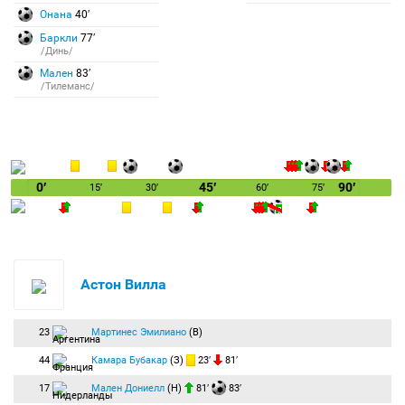
Онана
40′
Баркли
77′
/Динь/
Мален
83′
/Тилеманс/
0′
45′
90′
15′
30′
60′
75′
Астон Вилла
23
Мартинес Эмилиано
(В)
44
Камара Бубакар
(З)
23′
81′
17
Мален Дониелл
(Н)
81′
83′