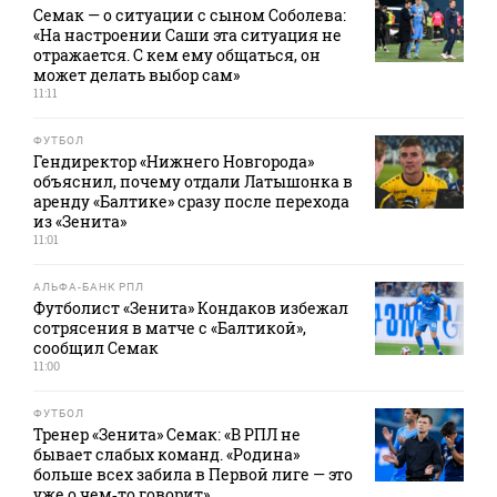
Семак — о ситуации с сыном Соболева:
«На настроении Саши эта ситуация не
отражается. С кем ему общаться, он
может делать выбор сам»
11:11
ФУТБОЛ
Гендиректор «Нижнего Новгорода»
объяснил, почему отдали Латышонка в
аренду «Балтике» сразу после перехода
из «Зенита»
11:01
АЛЬФА-БАНК РПЛ
Футболист «Зенита» Кондаков избежал
сотрясения в матче с «Балтикой»,
сообщил Семак
11:00
ФУТБОЛ
Тренер «Зенита» Семак: «В РПЛ не
бывает слабых команд. «Родина»
больше всех забила в Первой лиге — это
уже о чем‑то говорит»