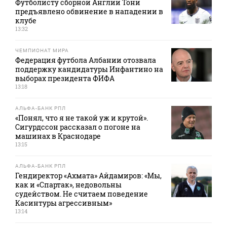
Футболисту сборной Англии Тони
предъявлено обвинение в нападении в
клубе
13:32
ЧЕМПИОНАТ МИРА
Федерация футбола Албании отозвала
поддержку кандидатуры Инфантино на
выборах президента ФИФА
13:18
АЛЬФА-БАНК РПЛ
«Понял, что я не такой уж и крутой».
Сигурдссон рассказал о погоне на
машинах в Краснодаре
13:15
АЛЬФА-БАНК РПЛ
Гендиректор «Ахмата» Айдамиров: «Мы,
как и «Спартак», недовольны
судейством. Не считаем поведение
Касинтуры агрессивным»
13:14