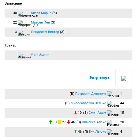
Запасные
40
Бизот Марко
(В)
22
Матсен Йен
(З)
3
Линделёф Виктор
(З)
Тренер
Унаи Эмери
Борнмут
(В)
Петрович Джордже
1
(З)
Милосавлевич Велько
44
10′ (З)
Смит Адам
15
10′
27′
46′ (З)
Хименес Алекс
20
46′ (П)
Кук Льюис
4