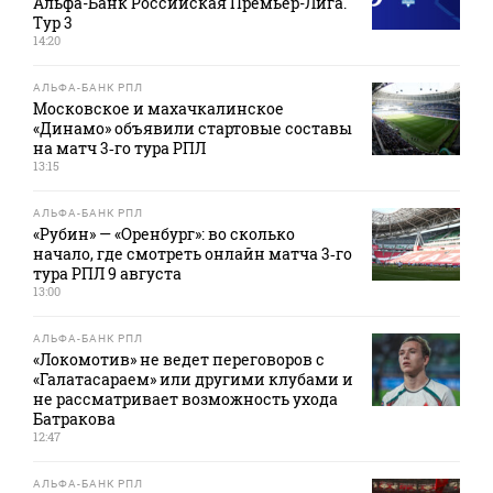
Альфа-Банк Российская Премьер-Лига.
Тур 3
14:20
АЛЬФА-БАНК РПЛ
Московское и махачкалинское
«Динамо» объявили стартовые составы
на матч 3‑го тура РПЛ
13:15
АЛЬФА-БАНК РПЛ
«Рубин» — «Оренбург»: во сколько
начало, где смотреть онлайн матча 3‑го
тура РПЛ 9 августа
13:00
АЛЬФА-БАНК РПЛ
«Локомотив» не ведет переговоров с
«Галатасараем» или другими клубами и
не рассматривает возможность ухода
Батракова
12:47
АЛЬФА-БАНК РПЛ