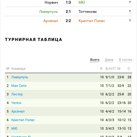
Норвич
1:3
МЮ
T
Ливерпуль
2:1
Тоттенхэм
T
Арсенал
2:2
Кристал Пэлас
T
ТУРНИРНАЯ ТАБЛИЦА
Всего
Дома
В гостях
№
Команда
И
В/Н/П
М
О
1
Ливерпуль
10
9/1/0
23-8
28
2
Ман Сити
10
7/1/2
32-9
22
3
Лестер
10
6/2/2
25-8
20
4
Челси
10
6/2/2
23-16
20
5
Арсенал
10
4/4/2
15-14
16
6
Кристал Пэлас
10
4/3/3
10-12
15
7
МЮ
10
3/4/3
13-10
13