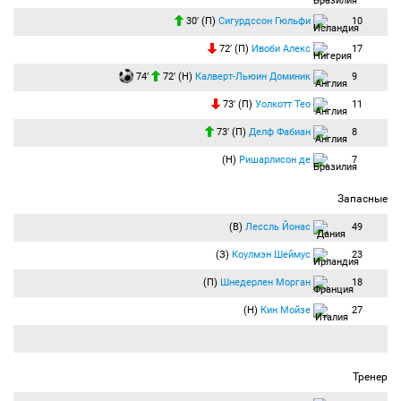
30′ (П)
Сигурдссон Гюльфи
10
72′ (П)
Ивоби Алекс
17
74′
72′ (Н)
Калверт-Льюин Доминик
9
73′ (П)
Уолкотт Тео
11
73′ (П)
Делф Фабиан
8
(Н)
Ришарлисон де
7
Запасные
(В)
Лессль Йонас
49
(З)
Коулмэн Шеймус
23
(П)
Шнедерлен Морган
18
(Н)
Кин Мойзе
27
Тренер