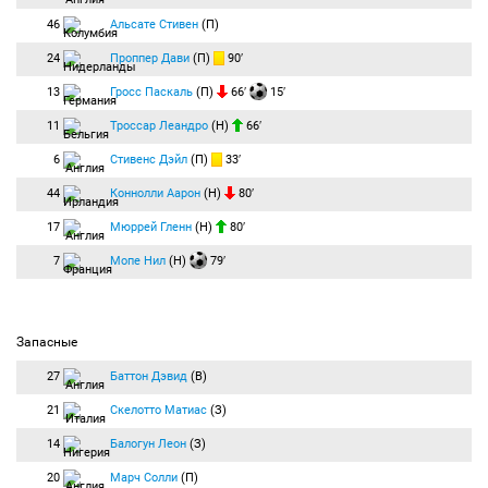
46
Альсате Стивен
(П)
24
Проппер Дави
(П)
90′
13
Гросс Паскаль
(П)
66′
15′
11
Троссар Леандро
(Н)
66′
6
Стивенс Дэйл
(П)
33′
44
Коннолли Аарон
(Н)
80′
17
Мюррей Гленн
(Н)
80′
7
Мопе Нил
(Н)
79′
Запасные
27
Баттон Дэвид
(В)
21
Скелотто Матиас
(З)
14
Балогун Леон
(З)
20
Марч Солли
(П)