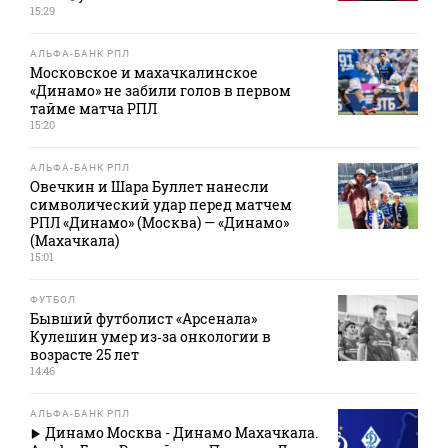
15:29
АЛЬФА-БАНК РПЛ
Московское и махачкалинское
«Динамо» не забили голов в первом
тайме матча РПЛ
15:20
АЛЬФА-БАНК РПЛ
Овечкин и Шара Буллет нанесли
символический удар перед матчем
РПЛ «Динамо» (Москва) — «Динамо»
(Махачкала)
15:01
ФУТБОЛ
Бывший футболист «Арсенала»
Кулешин умер из‑за онкологии в
возрасте 25 лет
14:46
АЛЬФА-БАНК РПЛ
Динамо Москва - Динамо Махачкала.