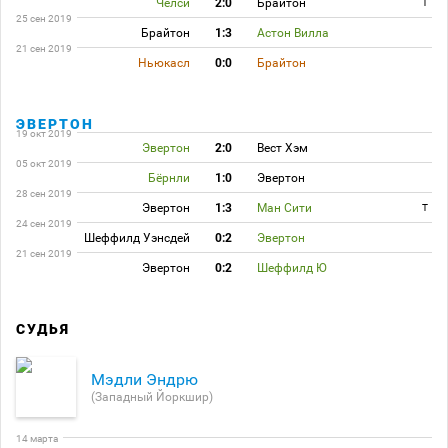
Челси
2:0
Брайтон
T
25 сен 2019
Брайтон
1:3
Астон Вилла
21 сен 2019
Ньюкасл
0:0
Брайтон
ЭВЕРТОН
19 окт 2019
Эвертон
2:0
Вест Хэм
05 окт 2019
Бёрнли
1:0
Эвертон
28 сен 2019
Эвертон
1:3
Ман Сити
T
24 сен 2019
Шеффилд Уэнсдей
0:2
Эвертон
21 сен 2019
Эвертон
0:2
Шеффилд Ю
СУДЬЯ
Мэдли Эндрю
(Западный Йоркшир)
14 марта