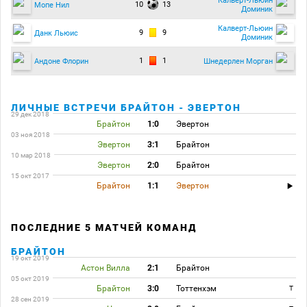
Калверт-Льюин
10
13
Мопе Нил
Доминик
Калверт-Льюин
9
9
Данк Льюис
Доминик
1
1
Андоне Флорин
Шнедерлен Морган
ЛИЧНЫЕ ВСТРЕЧИ БРАЙТОН - ЭВЕРТОН
29 дек 2018
Брайтон
1:0
Эвертон
03 ноя 2018
Эвертон
3:1
Брайтон
10 мар 2018
Эвертон
2:0
Брайтон
15 окт 2017
Брайтон
1:1
Эвертон
ПОСЛЕДНИЕ 5 МАТЧЕЙ КОМАНД
БРАЙТОН
19 окт 2019
Астон Вилла
2:1
Брайтон
05 окт 2019
Брайтон
3:0
Тоттенхэм
T
28 сен 2019