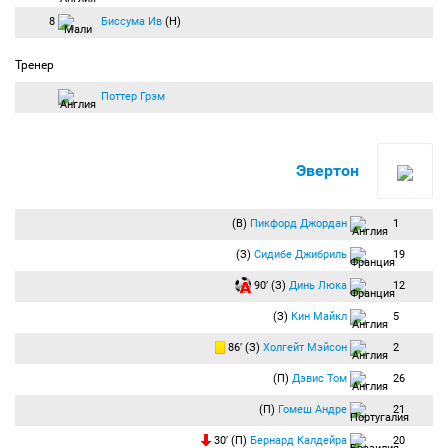
8
Биссума Ив
(Н)
Тренер
Поттер Грэм
Эвертон
(В)
Пикфорд Джордан
1
(З)
Сидибе Джибриль
19
90′ (З)
Динь Люка
12
(З)
Кин Майкл
5
86′ (З)
Холгейт Мэйсон
2
(П)
Дэвис Том
26
(П)
Гомеш Андре
21
30′ (П)
Бернард Калдейра
20