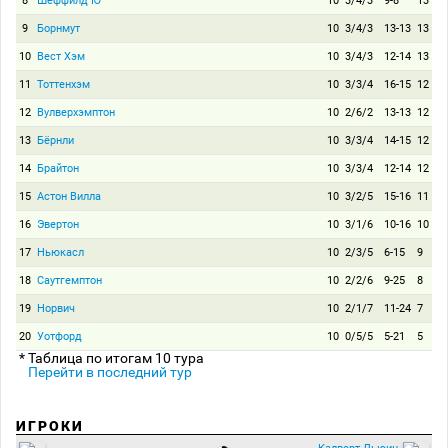
8
Шеффилд Ю
10
3/4/3
9-8
13
9
Борнмут
10
3/4/3
13-13
13
10
Вест Хэм
10
3/4/3
12-14
13
11
Тоттенхэм
10
3/3/4
16-15
12
12
Вулверхэмптон
10
2/6/2
13-13
12
13
Бёрнли
10
3/3/4
14-15
12
14
Брайтон
10
3/3/4
12-14
12
15
Астон Вилла
10
3/2/5
15-16
11
16
Эвертон
10
3/1/6
10-16
10
17
Ньюкасл
10
2/3/5
6-15
9
18
Саутгемптон
10
2/2/6
9-25
8
19
Норвич
10
2/1/7
11-24
7
20
Уотфорд
10
0/5/5
5-21
5
* Таблица по итогам 10 тура
Перейти в последний тур
ИГРОКИ