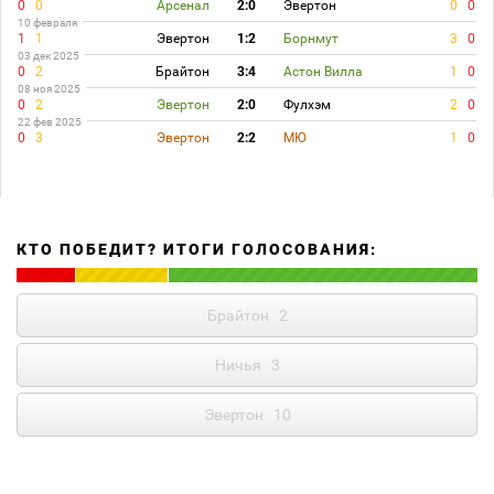
0
0
Арсенал
2:0
Эвертон
0
0
10 февраля
1
1
Эвертон
1:2
Борнмут
3
0
03 дек 2025
0
2
Брайтон
3:4
Астон Вилла
1
0
08 ноя 2025
0
2
Эвертон
2:0
Фулхэм
2
0
22 фев 2025
0
3
Эвертон
2:2
МЮ
1
0
КТО ПОБЕДИТ? ИТОГИ ГОЛОСОВАНИЯ:
Брайтон
2
Ничья
3
Эвертон
10