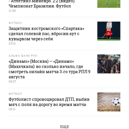
- Атлетико Минейро. 2:2 (видео).
Чемпионат Бразилии. Футбол
11:04
ФУТБОЛ
Защитник костромского «Спартака»
сделал голевой пас, вбросив аут с
кувырком через себя
10:16
АЛЬФА-БАНК РПЛ
«Динамо» (Москва) — «Динамо»
(Махачкала): во сколько начало, где
смотреть онлайн матча 3‑го тура РПЛ 9
августа
09:27
ФУТБОЛ
Футболист спровоцировал ДТП, выбив
мяч с поля на дорогу во время матча
09:11
ЕЩЕ