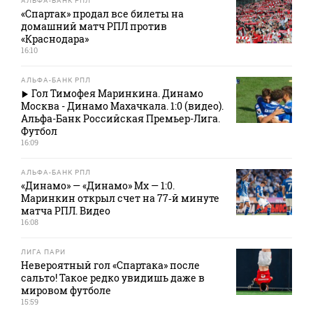
АЛЬФА-БАНК РПЛ
«Спартак» продал все билеты на
домашний матч РПЛ против
«Краснодара»
16:10
АЛЬФА-БАНК РПЛ
Гол Тимофея Маринкина. Динамо
Москва - Динамо Махачкала. 1:0 (видео).
Альфа-Банк Российская Премьер-Лига.
Футбол
16:09
АЛЬФА-БАНК РПЛ
«Динамо» — «Динамо» Мх — 1:0.
Маринкин открыл счет на 77‑й минуте
матча РПЛ. Видео
16:08
ЛИГА ПАРИ
Невероятный гол «Спартака» после
сальто! Такое редко увидишь даже в
мировом футболе
15:59