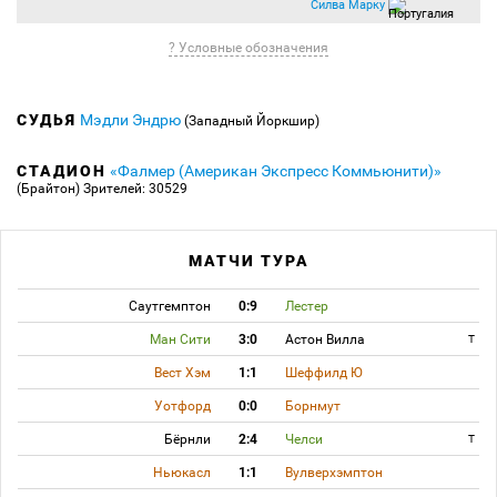
Силва Марку
? Условные обозначения
СУДЬЯ
Мэдли Эндрю
(Западный Йоркшир)
СТАДИОН
«Фалмер (Американ Экспресс Коммьюнити)»
(Брайтон)
Зрителей: 30529
МАТЧИ ТУРА
Саутгемптон
0:9
Лестер
Ман Сити
3:0
Астон Вилла
T
Вест Хэм
1:1
Шеффилд Ю
Уотфорд
0:0
Борнмут
Бёрнли
2:4
Челси
T
Ньюкасл
1:1
Вулверхэмптон