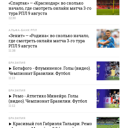
«Спартак» — «Краснодар»: во сколько
начало, где смотреть онлайн матча 3‑го
тура РПЛ 9 августа
12:30
АЛЬФА-БАНК РПЛ
«Зенит» — «Родина»: во сколько начало,
где смотреть онлайн матча 3‑го тура
РПЛ 9 августа
11:38
БРАЗИЛИЯ
Ботафого - Флуминенсе. Голы (видео).
Чемпионат Бразилии. Футбол
11:13
БРАЗИЛИЯ
Ремо - Атлетико Минейро. Голы
(видео). Чемпионат Бразилии. Футбол
11:12
БРАЗИЛИЯ
Красивый гол Габриэля Тальяри. Ремо