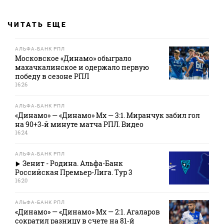
ЧИТАТЬ ЕЩЕ
АЛЬФА-БАНК РПЛ
Московское «Динамо» обыграло
махачкалинское и одержало первую
победу в сезоне РПЛ
16:26
АЛЬФА-БАНК РПЛ
«Динамо» — «Динамо» Мх — 3:1. Миранчук забил гол
на 90+3‑й минуте матча РПЛ. Видео
16:24
АЛЬФА-БАНК РПЛ
Зенит - Родина. Альфа-Банк
Российская Премьер-Лига. Тур 3
16:20
АЛЬФА-БАНК РПЛ
«Динамо» — «Динамо» Мх — 2:1. Агаларов
сократил разницу в счете на 81‑й