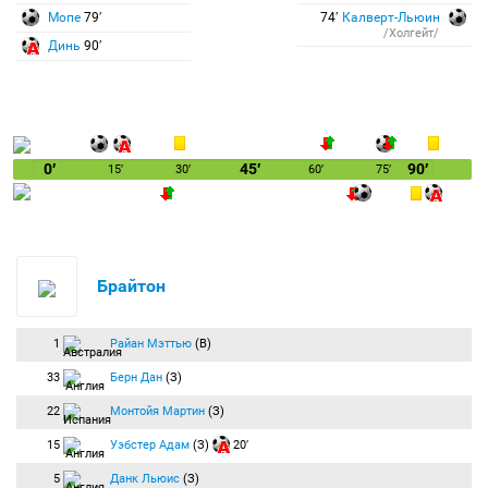
Мопе
79′
74′
Калверт-Льюин
/Холгейт/
Динь
90′
0′
45′
90′
15′
30′
60′
75′
Брайтон
1
Райан Мэттью
(В)
33
Берн Дан
(З)
22
Монтойя Мартин
(З)
15
Уэбстер Адам
(З)
20′
5
Данк Льюис
(З)